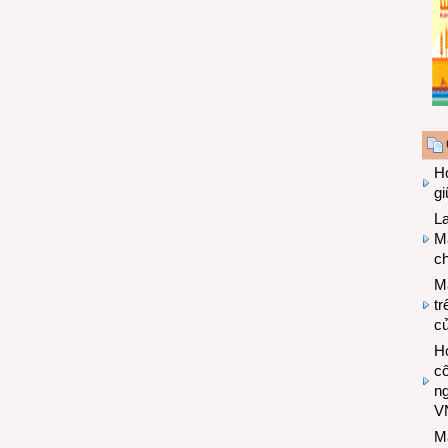
Hợ
g
L
Ma
ch
M
tr
c
Hợ
cô
n
V
M