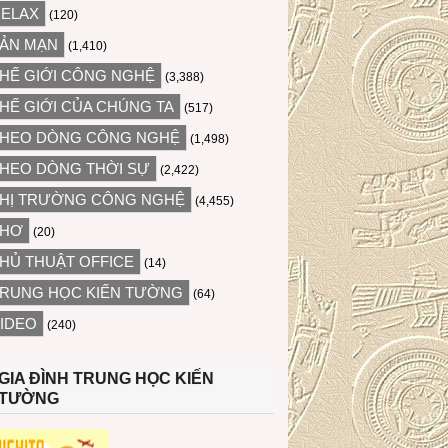
ELAX
(120)
ẢN MẠN
(1,410)
HẾ GIỚI CÔNG NGHỆ
(3,388)
HẾ GIỚI CỦA CHÚNG TA
(517)
HEO DÒNG CÔNG NGHỆ
(1,498)
HEO DÒNG THỜI SỰ
(2,422)
HỊ TRƯỜNG CÔNG NGHỆ
(4,455)
THƠ
(20)
HỦ THUẬT OFFICE
(14)
RUNG HỌC KIẾN TƯỜNG
(64)
IDEO
(240)
GIA ĐÌNH TRUNG HỌC KIẾN
TƯỜNG