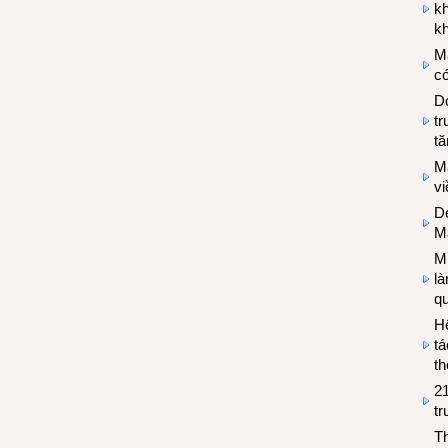
k
kh
M
có
Do
tr
tă
M
v
De
M
Mi
l
q
H
tá
th
2
tr
T