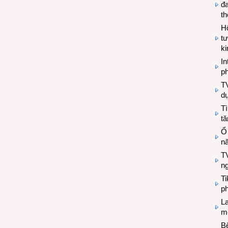
đa
t
Hộ
tư
k
In
ph
T
d
Tì
tă
Ổ
n
TV
n
T
ph
L
mẽ
Bệ