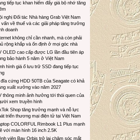
ng tiếp tục khan hiếm đẩy giá bộ nhớ tăng
hêm
i nghị Đối tác Nhà hàng Grab Việt Nam
 vấn về thuế và các giải pháp tăng trưởng
inh doanh
ternet không chỉ cần nhanh, mà còn phải
ủ rộng khắp và ổn định ở mọi góc nhà
V OLED cao cấp được LG lần đầu tiên áp
ụng bảo hành 5 năm ở Việt Nam
nh hình giá ổ lưu trữ SSD đang tiếp tục
ng
 đĩa cứng HDD 50TB của Seagate có khả
ăng xuất xưởng vào năm 2027
 thông minh ảnh hưởng tới thói quen của
gười xem truyền hình
ikTok Shop tăng trưởng mạnh và nỗ lực
át triển thương mại điện tử tại Việt Nam
aptop COLORFUL Rimbook L1 Plus mạnh
 với màn hình 16 inch 2.5K
nh viện Bay Orbis trở lại chăm sóc mắt