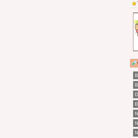
B
B
D
Đ
N
N
N