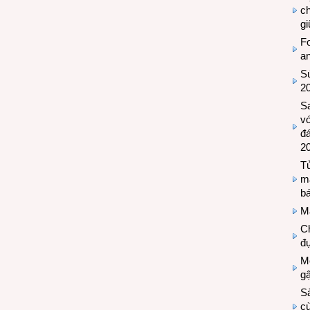
c
g
Fo
a
Sứ
2
S
vớ
đ
2
Tủ
m
bá
M
Ch
đự
Mộ
g
S
cù