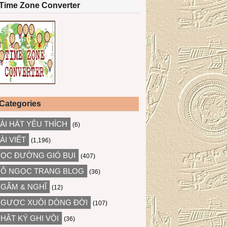
Time Zone Converter
Categories
ÀI HÁT YÊU THÍCH
(6)
ÀI VIẾT
(1,196)
ỌC ĐƯỜNG GIÓ BỤI
(407)
Ỗ NGỌC TRANG BLOG
(36)
GẪM & NGHĨ
(12)
GƯỢC XUÔI DÒNG ĐỜI
(107)
HẬT KÝ GHI VỘI
(36)