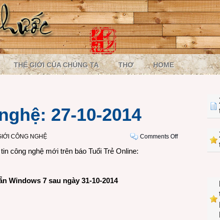
THẾ GIỚI CỦA CHÚNG TA
THƠ
HOME
nghệ: 27-10-2014
on
GIỚI CÔNG NGHỆ
Comments Off
Một
in công nghệ mới trên báo Tuổi Trẻ Online:
ngày
công
nghệ:
ẵn Windows 7 sau ngày 31-10-2014
27-
10-
2014