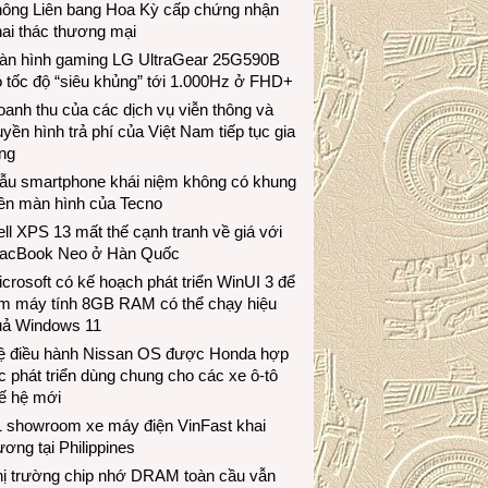
hông Liên bang Hoa Kỳ cấp chứng nhận
ai thác thương mại
àn hình gaming LG UltraGear 25G590B
 tốc độ “siêu khủng” tới 1.000Hz ở FHD+
anh thu của các dịch vụ viễn thông và
uyền hình trả phí của Việt Nam tiếp tục gia
ng
ẫu smartphone khái niệm không có khung
iền màn hình của Tecno
ll XPS 13 mất thế cạnh tranh về giá với
acBook Neo ở Hàn Quốc
crosoft có kế hoạch phát triển WinUI 3 để
àm máy tính 8GB RAM có thể chạy hiệu
uả Windows 11
ệ điều hành Nissan OS được Honda hợp
c phát triển dùng chung cho các xe ô-tô
ế hệ mới
1 showroom xe máy điện VinFast khai
ương tại Philippines
hị trường chip nhớ DRAM toàn cầu vẫn