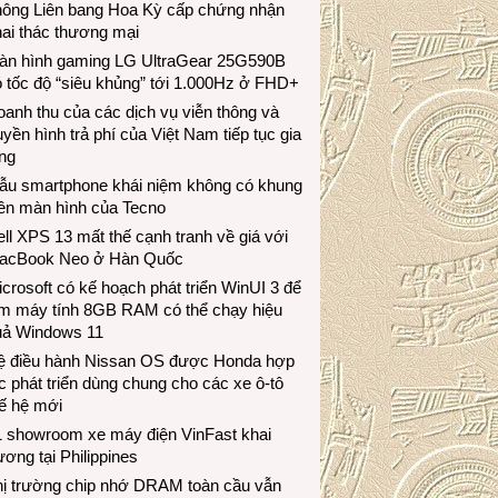
hông Liên bang Hoa Kỳ cấp chứng nhận
ai thác thương mại
àn hình gaming LG UltraGear 25G590B
 tốc độ “siêu khủng” tới 1.000Hz ở FHD+
anh thu của các dịch vụ viễn thông và
uyền hình trả phí của Việt Nam tiếp tục gia
ng
ẫu smartphone khái niệm không có khung
iền màn hình của Tecno
ll XPS 13 mất thế cạnh tranh về giá với
acBook Neo ở Hàn Quốc
crosoft có kế hoạch phát triển WinUI 3 để
àm máy tính 8GB RAM có thể chạy hiệu
uả Windows 11
ệ điều hành Nissan OS được Honda hợp
c phát triển dùng chung cho các xe ô-tô
ế hệ mới
1 showroom xe máy điện VinFast khai
ương tại Philippines
hị trường chip nhớ DRAM toàn cầu vẫn