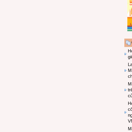
Hợ
g
L
Ma
ch
M
tr
c
Hợ
cô
n
V
M