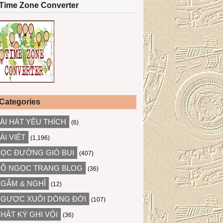
Time Zone Converter
Categories
ÀI HÁT YÊU THÍCH
(6)
ÀI VIẾT
(1,196)
ỌC ĐƯỜNG GIÓ BỤI
(407)
Ỗ NGỌC TRANG BLOG
(36)
GẪM & NGHĨ
(12)
GƯỢC XUÔI DÒNG ĐỜI
(107)
HẬT KÝ GHI VỘI
(36)