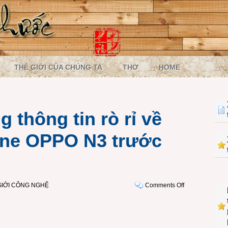
THẾ GIỚI CỦA CHÚNG TA
THƠ
HOME
thông tin rò rỉ về
one OPPO N3 trước
on
GIỚI CÔNG NGHỆ
Comments Off
Tổng
hợp
những
thông