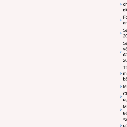
c
g
Fo
a
Sứ
2
S
vớ
đ
2
Tủ
m
bá
M
Ch
đự
Mộ
g
S
cù