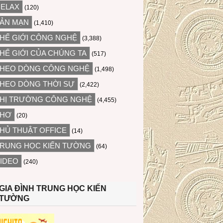
ELAX
(120)
ẢN MẠN
(1,410)
HẾ GIỚI CÔNG NGHỆ
(3,388)
HẾ GIỚI CỦA CHÚNG TA
(517)
HEO DÒNG CÔNG NGHỆ
(1,498)
HEO DÒNG THỜI SỰ
(2,422)
HỊ TRƯỜNG CÔNG NGHỆ
(4,455)
THƠ
(20)
HỦ THUẬT OFFICE
(14)
RUNG HỌC KIẾN TƯỜNG
(64)
IDEO
(240)
GIA ĐÌNH TRUNG HỌC KIẾN
TƯỜNG