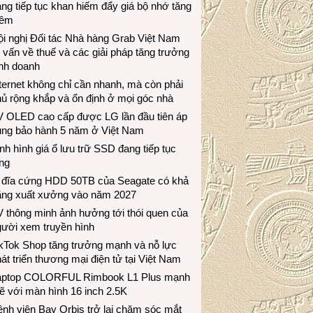
ng tiếp tục khan hiếm đẩy giá bộ nhớ tăng
hêm
i nghị Đối tác Nhà hàng Grab Việt Nam
 vấn về thuế và các giải pháp tăng trưởng
inh doanh
ternet không chỉ cần nhanh, mà còn phải
ủ rộng khắp và ổn định ở mọi góc nhà
V OLED cao cấp được LG lần đầu tiên áp
ụng bảo hành 5 năm ở Việt Nam
nh hình giá ổ lưu trữ SSD đang tiếp tục
ng
 đĩa cứng HDD 50TB của Seagate có khả
ăng xuất xưởng vào năm 2027
 thông minh ảnh hưởng tới thói quen của
gười xem truyền hình
ikTok Shop tăng trưởng mạnh và nỗ lực
át triển thương mại điện tử tại Việt Nam
aptop COLORFUL Rimbook L1 Plus mạnh
 với màn hình 16 inch 2.5K
nh viện Bay Orbis trở lại chăm sóc mắt