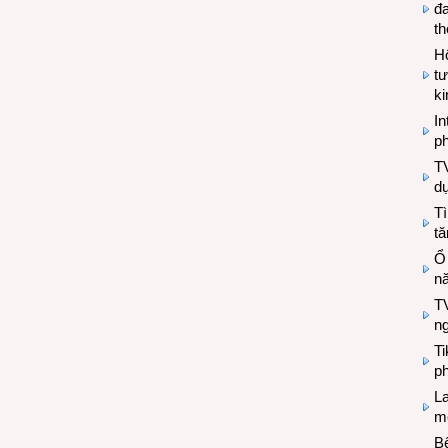
đa
t
Hộ
tư
k
In
ph
T
d
Tì
tă
Ổ
n
TV
n
T
ph
L
mẽ
Bệ