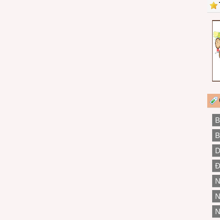
B
B
D
Đ
N
N
N