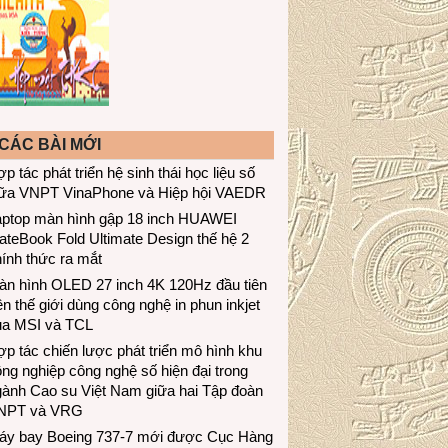
CÁC BÀI MỚI
p tác phát triển hệ sinh thái học liệu số
iữa VNPT VinaPhone và Hiệp hội VAEDR
aptop màn hình gập 18 inch HUAWEI
teBook Fold Ultimate Design thế hệ 2
ính thức ra mắt
àn hình OLED 27 inch 4K 120Hz đầu tiên
ên thế giới dùng công nghệ in phun inkjet
ủa MSI và TCL
p tác chiến lược phát triển mô hình khu
ng nghiệp công nghệ số hiện đại trong
gành Cao su Việt Nam giữa hai Tập đoàn
NPT và VRG
áy bay Boeing 737-7 mới được Cục Hàng