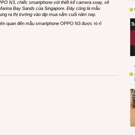
PO N3, chiếc smartphone với thiết kế camera xoay, sẽ
tin
i Marina Bay Sands của Singapore. Đây cũng là mẫu
rò
ng ra thị trường vào dịp mua sắm cuối năm nay.
rỉ
về
ó liên quan đến mẫu smartphone OPPO N3 được rò rỉ
chiếc
smartphone
OPPO
N3
trước
ngày
ra
mắt