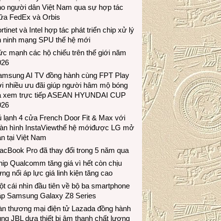
ho người dân Việt Nam qua sự hợp tác
iữa FedEx và Orbis
rtinet và Intel hợp tác phát triển chip xử lý
n ninh mạng SPU thế hệ mới
c mạnh các hộ chiếu trên thế giới năm
026
amsung AI TV đồng hành cùng FPT Play
i nhiều ưu đãi giúp người hâm mộ bóng
á xem trực tiếp ASEAN HYUNDAI CUP
026
 lạnh 4 cửa French Door Fit & Max với
àn hình InstaViewthế hệ mớiđược LG mở
n tại Việt Nam
acBook Pro đã thay đổi trong 5 năm qua
ip Qualcomm tăng giá vì hết còn chịu
ng nổi áp lực giá linh kiện tăng cao
t cái nhìn đầu tiên về bộ ba smartphone
ập Samsung Galaxy Z8 Series
àn thương mại điện tử Lazada đồng hành
ng JBL dưa thiết bị âm thanh chất lượng