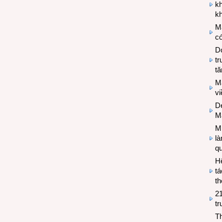
k
kh
M
có
Do
tr
tă
M
v
De
M
Mi
l
q
H
tá
th
2
tr
T