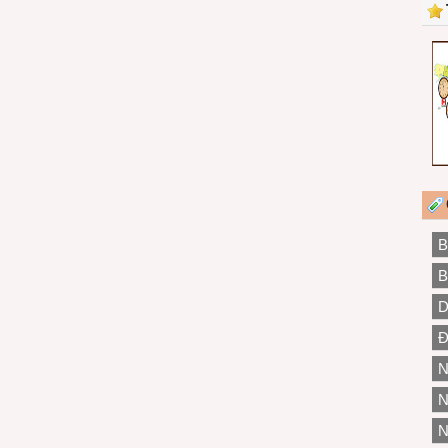
B
B
D
Đ
N
N
N