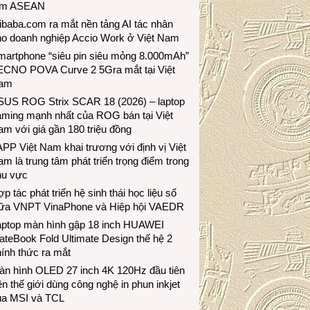
ầm ASEAN
ibaba.com ra mắt nền tảng AI tác nhân
ho doanh nghiệp Accio Work ở Việt Nam
martphone “siêu pin siêu mỏng 8.000mAh”
ECNO POVA Curve 2 5Gra mắt tại Việt
am
SUS ROG Strix SCAR 18 (2026) – laptop
aming mạnh nhất của ROG bán tại Việt
m với giá gần 180 triệu đồng
PP Việt Nam khai trương với định vị Việt
m là trung tâm phát triển trọng điểm trong
hu vực
p tác phát triển hệ sinh thái học liệu số
iữa VNPT VinaPhone và Hiệp hội VAEDR
aptop màn hình gập 18 inch HUAWEI
teBook Fold Ultimate Design thế hệ 2
ính thức ra mắt
àn hình OLED 27 inch 4K 120Hz đầu tiên
ên thế giới dùng công nghệ in phun inkjet
ủa MSI và TCL