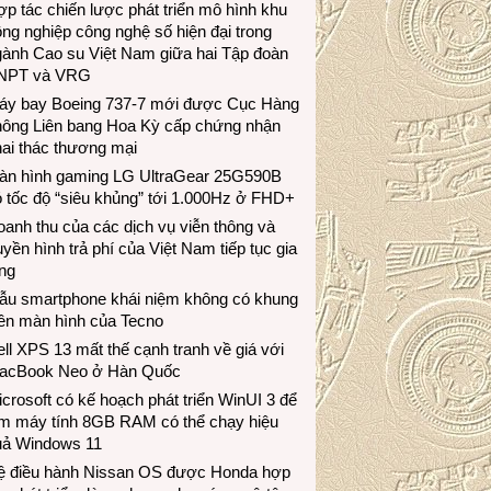
p tác chiến lược phát triển mô hình khu
ng nghiệp công nghệ số hiện đại trong
gành Cao su Việt Nam giữa hai Tập đoàn
NPT và VRG
áy bay Boeing 737-7 mới được Cục Hàng
hông Liên bang Hoa Kỳ cấp chứng nhận
ai thác thương mại
àn hình gaming LG UltraGear 25G590B
 tốc độ “siêu khủng” tới 1.000Hz ở FHD+
anh thu của các dịch vụ viễn thông và
uyền hình trả phí của Việt Nam tiếp tục gia
ng
ẫu smartphone khái niệm không có khung
iền màn hình của Tecno
ll XPS 13 mất thế cạnh tranh về giá với
acBook Neo ở Hàn Quốc
crosoft có kế hoạch phát triển WinUI 3 để
àm máy tính 8GB RAM có thể chạy hiệu
uả Windows 11
ệ điều hành Nissan OS được Honda hợp