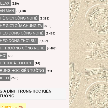
ELAX
(120)
ẢN MẠN
(1,410)
HẾ GIỚI CÔNG NGHỆ
(3,388)
HẾ GIỚI CỦA CHÚNG TA
(518)
HEO DÒNG CÔNG NGHỆ
(1,499)
HEO DÒNG THỜI SỰ
(2,422)
HỊ TRƯỜNG CÔNG NGHỆ
(4,463)
THƠ
(20)
HỦ THUẬT OFFICE
(14)
RUNG HỌC KIẾN TƯỜNG
(64)
IDEO
(240)
GIA ĐÌNH TRUNG HỌC KIẾN
TƯỜNG