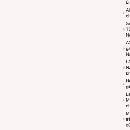
t
Al
c
S
T
N
A
g
Na
LA
Na
k
Hợ
g
L
Ma
ch
M
tr
c