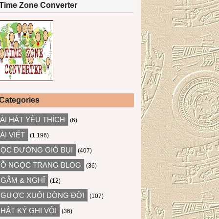
Time Zone Converter
Categories
ÀI HÁT YÊU THÍCH
(6)
ÀI VIẾT
(1,196)
ỌC ĐƯỜNG GIÓ BỤI
(407)
Ỗ NGỌC TRANG BLOG
(36)
GẪM & NGHĨ
(12)
GƯỢC XUÔI DÒNG ĐỜI
(107)
HẬT KÝ GHI VỘI
(36)