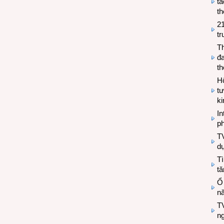
tá
th
2
tr
T
đa
t
Hộ
tư
k
In
ph
T
d
Tì
tă
Ổ
n
TV
n