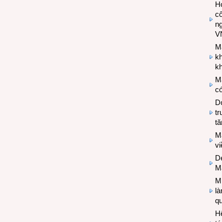
Hợ
cô
n
V
M
k
kh
M
có
Do
tr
tă
M
v
De
M
Mi
l
q
H