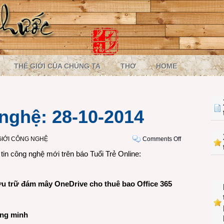
THẾ GIỚI CỦA CHÚNG TA
THƠ
HOME
nghệ: 28-10-2014
on
GIỚI CÔNG NGHỆ
Comments Off
Một
in công nghệ mới trên báo Tuổi Trẻ Online:
ngày
công
nghệ:
ưu trữ đám mây OneDrive cho thuê bao Office 365
28-
10-
2014
ông minh