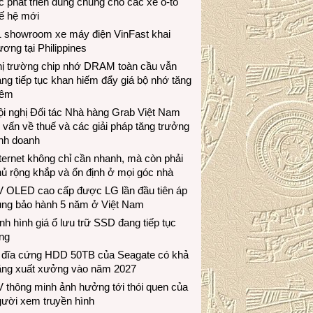
c phát triển dùng chung cho các xe ô-tô
ế hệ mới
1 showroom xe máy điện VinFast khai
ương tại Philippines
hị trường chip nhớ DRAM toàn cầu vẫn
ng tiếp tục khan hiếm đẩy giá bộ nhớ tăng
hêm
i nghị Đối tác Nhà hàng Grab Việt Nam
 vấn về thuế và các giải pháp tăng trưởng
inh doanh
ternet không chỉ cần nhanh, mà còn phải
ủ rộng khắp và ổn định ở mọi góc nhà
V OLED cao cấp được LG lần đầu tiên áp
ụng bảo hành 5 năm ở Việt Nam
nh hình giá ổ lưu trữ SSD đang tiếp tục
ng
 đĩa cứng HDD 50TB của Seagate có khả
ăng xuất xưởng vào năm 2027
 thông minh ảnh hưởng tới thói quen của
gười xem truyền hình