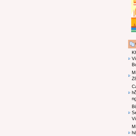
K
Vi
Bo
M
Z8
Cá
hỗ
n
B
Se
V
Mo
hà