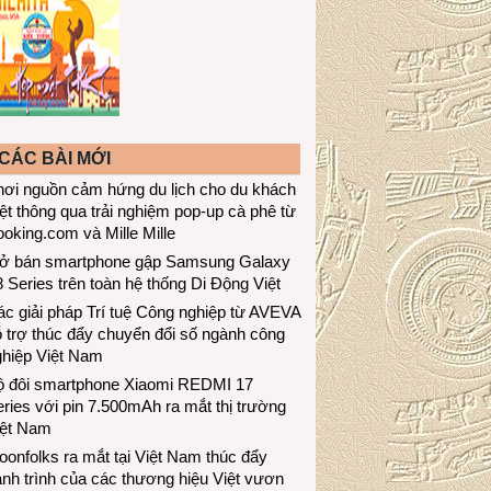
CÁC BÀI MỚI
hơi nguồn cảm hứng du lịch cho du khách
ệt thông qua trải nghiệm pop-up cà phê từ
oking.com và Mille Mille
ở bán smartphone gập Samsung Galaxy
 Series trên toàn hệ thống Di Động Việt
c giải pháp Trí tuệ Công nghiệp từ AVEVA
 trợ thúc đẩy chuyển đổi số ngành công
ghiệp Việt Nam
ộ đôi smartphone Xiaomi REDMI 17
ries với pin 7.500mAh ra mắt thị trường
iệt Nam
onfolks ra mắt tại Việt Nam thúc đẩy
nh trình của các thương hiệu Việt vươn