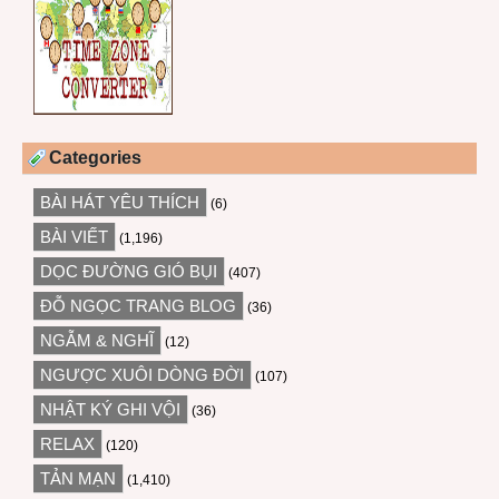
Categories
BÀI HÁT YÊU THÍCH
(6)
BÀI VIẾT
(1,196)
DỌC ĐƯỜNG GIÓ BỤI
(407)
ĐỖ NGỌC TRANG BLOG
(36)
NGẪM & NGHĨ
(12)
NGƯỢC XUÔI DÒNG ĐỜI
(107)
NHẬT KÝ GHI VỘI
(36)
RELAX
(120)
TẢN MẠN
(1,410)