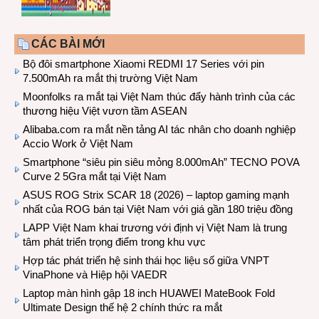
CÁC BÀI MỚI
Bộ đôi smartphone Xiaomi REDMI 17 Series với pin
7.500mAh ra mắt thị trường Việt Nam
Moonfolks ra mắt tại Việt Nam thúc đẩy hành trình của các
thương hiệu Việt vươn tầm ASEAN
Alibaba.com ra mắt nền tảng AI tác nhân cho doanh nghiệp
Accio Work ở Việt Nam
Smartphone “siêu pin siêu mỏng 8.000mAh” TECNO POVA
Curve 2 5Gra mắt tại Việt Nam
ASUS ROG Strix SCAR 18 (2026) – laptop gaming mạnh
nhất của ROG bán tại Việt Nam với giá gần 180 triệu đồng
LAPP Việt Nam khai trương với định vị Việt Nam là trung
tâm phát triển trọng điểm trong khu vực
Hợp tác phát triển hệ sinh thái học liệu số giữa VNPT
VinaPhone và Hiệp hội VAEDR
Laptop màn hình gập 18 inch HUAWEI MateBook Fold
Ultimate Design thế hệ 2 chính thức ra mắt