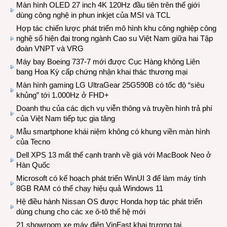
Màn hình OLED 27 inch 4K 120Hz đầu tiên trên thế giới
dùng công nghệ in phun inkjet của MSI và TCL
Hợp tác chiến lược phát triển mô hình khu công nghiệp công
nghệ số hiện đại trong ngành Cao su Việt Nam giữa hai Tập
đoàn VNPT và VRG
Máy bay Boeing 737-7 mới được Cục Hàng không Liên
bang Hoa Kỳ cấp chứng nhận khai thác thương mại
Màn hình gaming LG UltraGear 25G590B có tốc độ “siêu
khủng” tới 1.000Hz ở FHD+
Doanh thu của các dịch vụ viễn thông và truyền hình trả phí
của Việt Nam tiếp tục gia tăng
Mẫu smartphone khái niệm không có khung viền màn hình
của Tecno
Dell XPS 13 mất thế cạnh tranh về giá với MacBook Neo ở
Hàn Quốc
Microsoft có kế hoạch phát triển WinUI 3 để làm máy tính
8GB RAM có thể chạy hiệu quả Windows 11
Hệ điều hành Nissan OS được Honda hợp tác phát triển
dùng chung cho các xe ô-tô thế hệ mới
21 showroom xe máy điện VinFast khai trương tại