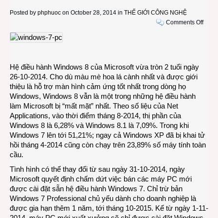
Posted by
phphuoc
on October 28, 2014 in
THẾ GIỚI CÔNG NGHỆ
on
Comments Off
Khôn
còn
máy
tính
Hệ điều hành Windows 8 của Microsoft vừa tròn 2 tuổi ngày
mới
26-10-2014. Cho dù màu mè hoa lá cành nhất và được giới
được
thiệu là hỗ trợ màn hình cảm ứng tốt nhất trong dòng họ
cài
Windows, Windows 8 vẫn là một trong những hệ điều hành
sẵn
làm Microsoft bị “mất mặt” nhất. Theo số liệu của Net
Wind
Applications, vào thời điểm tháng 8-2014, thị phần của
7
Windows 8 là 6,28% và Windows 8.1 là 7,09%. Trong khi
sau
Windows 7 lên tới 51,21%; ngay cả Windows XP đã bị khai tử
ngày
hồi tháng 4-2014 cũng còn chạy trên 23,89% số máy tính toàn
31-
cầu.
10-
2014
Tình hình có thể thay đổi từ sau ngày 31-10-2014, ngày
Microsoft quyết định chấm dứt việc bán các máy PC mới
được cài đặt sẵn hệ điều hành Windows 7. Chỉ trừ bản
Windows 7 Professional chủ yếu dành cho doanh nghiệp là
được gia hạn thêm 1 năm, tới tháng 10-2015. Kể từ ngày 1-11-
2014, máy PC mới xuất xưởng sẽ chỉ được cài đặt Windows