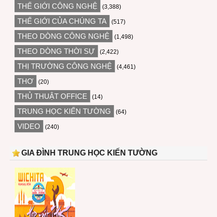
THẾ GIỚI CÔNG NGHỆ
(3,388)
THẾ GIỚI CỦA CHÚNG TA
(517)
THEO DÒNG CÔNG NGHỆ
(1,498)
THEO DÒNG THỜI SỰ
(2,422)
THỊ TRƯỜNG CÔNG NGHỆ
(4,461)
THƠ
(20)
THỦ THUẬT OFFICE
(14)
TRUNG HỌC KIẾN TƯỜNG
(64)
VIDEO
(240)
GIA ĐÌNH TRUNG HỌC KIẾN TƯỜNG