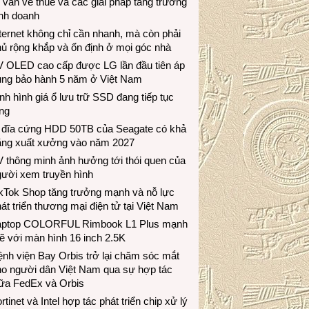
 vấn về thuế và các giải pháp tăng trưởng
inh doanh
ternet không chỉ cần nhanh, mà còn phải
ủ rộng khắp và ổn định ở mọi góc nhà
V OLED cao cấp được LG lần đầu tiên áp
ụng bảo hành 5 năm ở Việt Nam
nh hình giá ổ lưu trữ SSD đang tiếp tục
ng
 đĩa cứng HDD 50TB của Seagate có khả
ăng xuất xưởng vào năm 2027
 thông minh ảnh hưởng tới thói quen của
gười xem truyền hình
ikTok Shop tăng trưởng mạnh và nỗ lực
át triển thương mại điện tử tại Việt Nam
aptop COLORFUL Rimbook L1 Plus mạnh
 với màn hình 16 inch 2.5K
nh viện Bay Orbis trở lại chăm sóc mắt
ho người dân Việt Nam qua sự hợp tác
iữa FedEx và Orbis
rtinet và Intel hợp tác phát triển chip xử lý