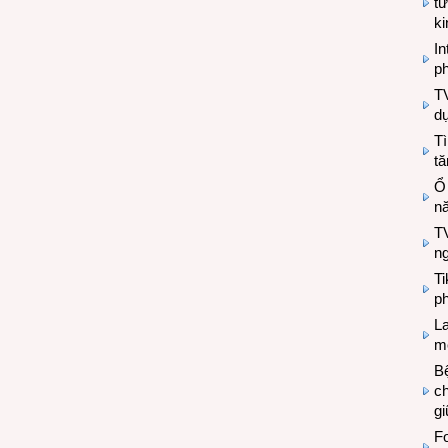
tư
k
In
ph
T
d
Tì
tă
Ổ
n
TV
n
T
ph
L
mẽ
Bệ
c
g
Fo