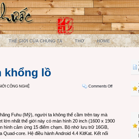
THẾ GIỚI CỦA CHÚNG TA
THƠ
HOME
h khổng lồ
on
GIỚI CÔNG NGHỆ
Comments Off
Tablet
màn
hình
khổng
a hãng Fuhu (Mỹ), người ta không thể cầm trên tay mà
lồ
et lớn nhất thế giới này có màn hình 20 inch (1600 x 1900
Màn hình cảm ứng 15 điểm chạm. Bộ nhớ lưu trữ 16GB,
 Quad-core. Hệ điều hành Android 4.4 KitKat. Kết nối