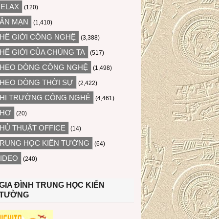
ELAX
(120)
ẢN MẠN
(1,410)
HẾ GIỚI CÔNG NGHỆ
(3,388)
HẾ GIỚI CỦA CHÚNG TA
(517)
HEO DÒNG CÔNG NGHỆ
(1,498)
HEO DÒNG THỜI SỰ
(2,422)
HỊ TRƯỜNG CÔNG NGHỆ
(4,461)
THƠ
(20)
HỦ THUẬT OFFICE
(14)
RUNG HỌC KIẾN TƯỜNG
(64)
IDEO
(240)
GIA ĐÌNH TRUNG HỌC KIẾN
TƯỜNG