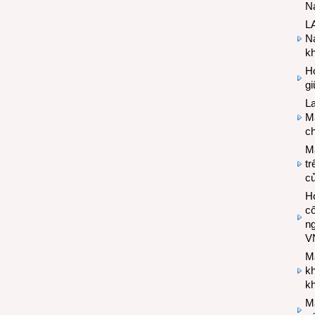
Na
LA
Na
k
Hợ
g
L
Ma
ch
M
tr
c
Hợ
cô
n
V
M
k
kh
M