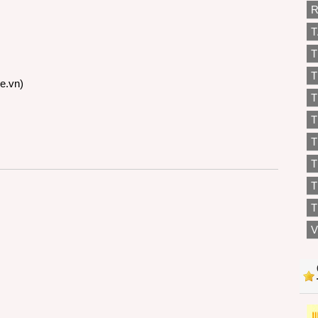
R
T
T
T
re.vn
)
T
T
T
T
T
V