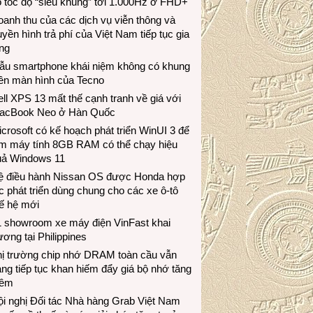
 tốc độ “siêu khủng” tới 1.000Hz ở FHD+
anh thu của các dịch vụ viễn thông và
uyền hình trả phí của Việt Nam tiếp tục gia
ng
ẫu smartphone khái niệm không có khung
iền màn hình của Tecno
ll XPS 13 mất thế cạnh tranh về giá với
acBook Neo ở Hàn Quốc
crosoft có kế hoạch phát triển WinUI 3 để
àm máy tính 8GB RAM có thể chạy hiệu
uả Windows 11
ệ điều hành Nissan OS được Honda hợp
c phát triển dùng chung cho các xe ô-tô
ế hệ mới
1 showroom xe máy điện VinFast khai
ương tại Philippines
hị trường chip nhớ DRAM toàn cầu vẫn
ng tiếp tục khan hiếm đẩy giá bộ nhớ tăng
hêm
i nghị Đối tác Nhà hàng Grab Việt Nam