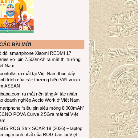
CÁC BÀI MỚI
ộ đôi smartphone Xiaomi REDMI 17
ries với pin 7.500mAh ra mắt thị trường
iệt Nam
onfolks ra mắt tại Việt Nam thúc đẩy
nh trình của các thương hiệu Việt vươn
ầm ASEAN
ibaba.com ra mắt nền tảng AI tác nhân
ho doanh nghiệp Accio Work ở Việt Nam
martphone “siêu pin siêu mỏng 8.000mAh”
ECNO POVA Curve 2 5Gra mắt tại Việt
am
SUS ROG Strix SCAR 18 (2026) – laptop
aming mạnh nhất của ROG bán tại Việt