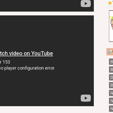
B
B
D
Đ
N
N
N