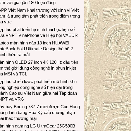
m với giá gần 180 triệu đồng
PP Việt Nam khai trương với định vị Việt
m là trung tâm phát triển trọng điểm trong
hu vực
p tác phát triển hệ sinh thái học liệu số
iữa VNPT VinaPhone và Hiệp hội VAEDR
aptop màn hình gập 18 inch HUAWEI
teBook Fold Ultimate Design thế hệ 2
ính thức ra mắt
àn hình OLED 27 inch 4K 120Hz đầu tiên
ên thế giới dùng công nghệ in phun inkjet
ủa MSI và TCL
p tác chiến lược phát triển mô hình khu
ng nghiệp công nghệ số hiện đại trong
gành Cao su Việt Nam giữa hai Tập đoàn
NPT và VRG
áy bay Boeing 737-7 mới được Cục Hàng
hông Liên bang Hoa Kỳ cấp chứng nhận
ai thác thương mại
àn hình gaming LG UltraGear 25G590B