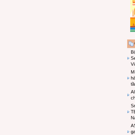
B
Se
V
Mo
hà
t
Al
c
S
T
N
A
g