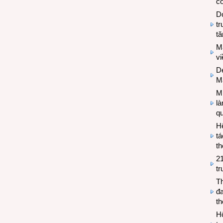
có
Do
tr
tă
M
v
De
M
Mi
l
q
H
tá
th
2
tr
T
đa
t
Hộ