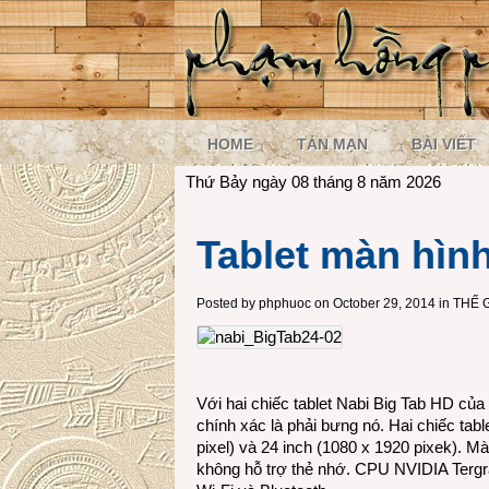
HOME
TẢN MẠN
BÀI VIẾT
Thứ Bảy ngày 08 tháng 8 năm 2026
Tablet màn hìn
Posted by
phphuoc
on October 29, 2014 in
THẾ 
Với hai chiếc tablet Nabi Big Tab HD củ
chính xác là phải bưng nó. Hai chiếc tabl
pixel) và 24 inch (1080 x 1920 pixek). 
không hỗ trợ thẻ nhớ. CPU NVIDIA Tergra