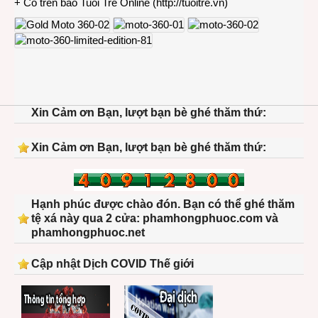
+ Có trên báo Tuổi Trẻ Online (
http://tuoitre.vn
)
Xin Cảm ơn Bạn, lượt bạn bè ghé thăm thứ:
Xin Cảm ơn Bạn, lượt bạn bè ghé thăm thứ:
Hạnh phúc được chào đón. Bạn có thể ghé thăm
tệ xá này qua 2 cửa: phamhongphuoc.com và
phamhongphuoc.net
Cập nhật Dịch COVID Thế giới