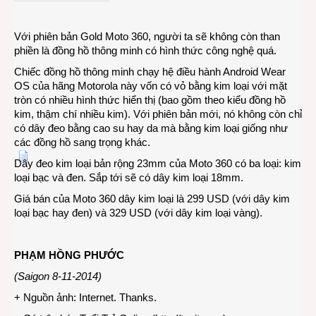
thông
minh
Với phiên bản Gold Moto 360, người ta sẽ không còn than
sang
phiền là đồng hồ thông minh có hình thức công nghệ quá.
trọng
Chiếc đồng hồ thông minh chạy hệ điều hành Android Wear
OS của hãng Motorola này vốn có vỏ bằng kim loại với mặt
tròn có nhiều hình thức hiển thị (bao gồm theo kiểu đồng hồ
kim, thậm chí nhiều kim). Với phiên bản mới, nó không còn chỉ
có dây đeo bằng cao su hay da mà bằng kim loại giống như
các đồng hồ sang trọng khác.
Dây đeo kim loại bản rộng 23mm của Moto 360 có ba loại: kim
loại bạc và đen. Sắp tới sẽ có dây kim loại 18mm.
Giá bán của Moto 360 dây kim loại là 299 USD (với dây kim
loại bạc hay đen) và 329 USD (với dây kim loại vàng).
PHẠM HỒNG PHƯỚC
(Saigon 8-11-2014)
+ Nguồn ảnh: Internet. Thanks.