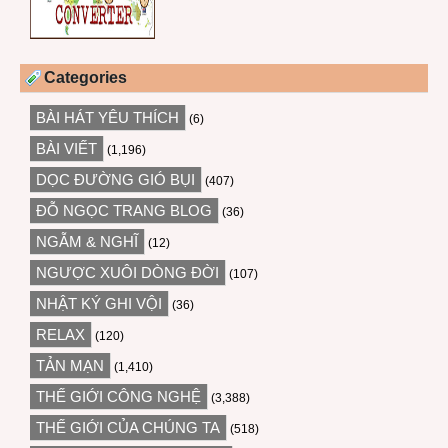
Categories
BÀI HÁT YÊU THÍCH
(6)
BÀI VIẾT
(1,196)
DỌC ĐƯỜNG GIÓ BỤI
(407)
ĐỖ NGỌC TRANG BLOG
(36)
NGẪM & NGHĨ
(12)
NGƯỢC XUÔI DÒNG ĐỜI
(107)
NHẬT KÝ GHI VỘI
(36)
RELAX
(120)
TẢN MẠN
(1,410)
THẾ GIỚI CÔNG NGHỆ
(3,388)
THẾ GIỚI CỦA CHÚNG TA
(518)