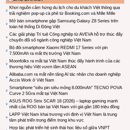
Khơi nguồn cảm hứng du lịch cho du khách Việt thông qua
trải nghiệm pop-up cà phê từ Booking.com và Mille Mille
Mở bán smartphone gập Samsung Galaxy Z8 Series trên
toàn hệ thống Di Động Việt
Các giải pháp Trí tuệ Công nghiệp từ AVEVA hỗ trợ thúc đẩy
chuyển đổi số ngành công nghiệp Việt Nam
Bộ đôi smartphone Xiaomi REDMI 17 Series với pin
7.500mAh ra mắt thị trường Việt Nam
Moonfolks ra mắt tại Việt Nam thúc đẩy hành trình của các
thương hiệu Việt vươn tầm ASEAN
Alibaba.com ra mắt nền tảng AI tác nhân cho doanh nghiệp
Accio Work ở Việt Nam
Smartphone “siêu pin siêu mỏng 8.000mAh” TECNO POVA
Curve 2 5Gra mắt tại Việt Nam
ASUS ROG Strix SCAR 18 (2026) – laptop gaming mạnh
nhất của ROG bán tại Việt Nam với giá gần 180 triệu đồng
LAPP Việt Nam khai trương với định vị Việt Nam là trung
tâm phát triển trọng điểm trong khu vực
Hợp tác phát triển hệ sinh thái học liệu số giữa VNPT