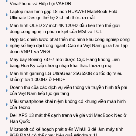
VinaPhone và Hiệp hội VAEDR
Laptop màn hình gập 18 inch HUAWEI MateBook Fold
Ultimate Design thế hệ 2 chính thức ra mắt
Màn hình OLED 27 inch 4K 120Hz đầu tiên trên thế giới
dùng công nghệ in phun inkjet của MSI và TCL
Hợp tác chiến lược phát triển mô hình khu công nghiệp công
nghệ số hiện đại trong ngành Cao su Việt Nam giữa hai Tập
đoàn VNPT và VRG
Máy bay Boeing 737-7 mới được Cục Hàng không Liên
bang Hoa Kỳ cấp chứng nhận khai thác thương mại
Màn hình gaming LG UltraGear 25G590B có tốc độ “siêu
khủng” tới 1.000Hz ở FHD+
Doanh thu của các dịch vụ viễn thông và truyền hình trả phí
của Việt Nam tiếp tục gia tăng
Mẫu smartphone khái niệm không có khung viền màn hình
của Tecno
Dell XPS 13 mất thế cạnh tranh về giá với MacBook Neo ở
Hàn Quốc
Microsoft có kế hoạch phát triển WinUI 3 để làm máy tính
8GB RAM có thể chạy hiệu quả Windows 11