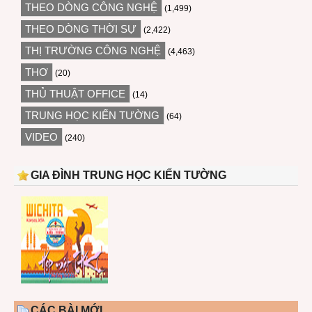
THEO DÒNG CÔNG NGHỆ
(1,499)
THEO DÒNG THỜI SỰ
(2,422)
THỊ TRƯỜNG CÔNG NGHỆ
(4,463)
THƠ
(20)
THỦ THUẬT OFFICE
(14)
TRUNG HỌC KIẾN TƯỜNG
(64)
VIDEO
(240)
GIA ĐÌNH TRUNG HỌC KIẾN TƯỜNG
CÁC BÀI MỚI