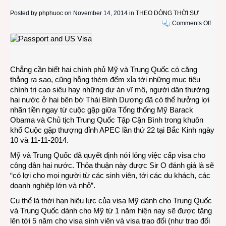
Posted by
phphuoc
on November 14, 2014 in
THEO DÒNG THỜI SỰ
on
Comments Off
Mỹ
kéo
dài
thời
Chẳng cần biết hai chính phủ Mỹ và Trung Quốc có căng
hạn
thẳng ra sao, cũng hỗng thèm đếm xỉa tới những mục tiêu
visa
chính trị cao siêu hay những dự án vĩ mô, người dân thường
cho
hai nước ở hai bên bờ Thái Bình Dương đã có thể hưởng lợi
ngườ
nhãn tiền ngay từ cuộc gặp giữa Tổng thống Mỹ Barack
Trun
Obama và Chủ tịch Trung Quốc Tập Cận Bình trong khuôn
Quốc
khổ Cuộc gặp thượng đỉnh APEC lần thứ 22 tại Bắc Kinh ngày
từ
10 và 11-11-2014.
1
năm
Mỹ và Trung Quốc đã quyết định nới lỏng việc cấp visa cho
lên
công dân hai nước. Thỏa thuận này được Sir O đánh giá là sẽ
tới
“có lợi cho mọi người từ các sinh viên, tới các du khách, các
10
doanh nghiệp lớn và nhỏ”.
năm
Cụ thể là thời hạn hiệu lực của visa Mỹ dành cho Trung Quốc
và Trung Quốc dành cho Mỹ từ 1 năm hiện nay sẽ được tăng
lên tới 5 năm cho visa sinh viên và visa trao đổi (như trao đổi