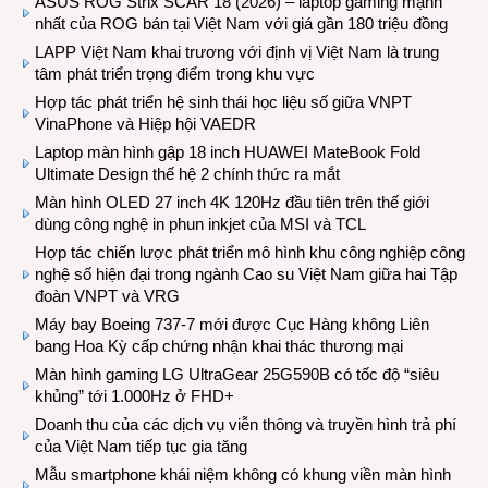
ASUS ROG Strix SCAR 18 (2026) – laptop gaming mạnh
nhất của ROG bán tại Việt Nam với giá gần 180 triệu đồng
LAPP Việt Nam khai trương với định vị Việt Nam là trung
tâm phát triển trọng điểm trong khu vực
Hợp tác phát triển hệ sinh thái học liệu số giữa VNPT
VinaPhone và Hiệp hội VAEDR
Laptop màn hình gập 18 inch HUAWEI MateBook Fold
Ultimate Design thế hệ 2 chính thức ra mắt
Màn hình OLED 27 inch 4K 120Hz đầu tiên trên thế giới
dùng công nghệ in phun inkjet của MSI và TCL
Hợp tác chiến lược phát triển mô hình khu công nghiệp công
nghệ số hiện đại trong ngành Cao su Việt Nam giữa hai Tập
đoàn VNPT và VRG
Máy bay Boeing 737-7 mới được Cục Hàng không Liên
bang Hoa Kỳ cấp chứng nhận khai thác thương mại
Màn hình gaming LG UltraGear 25G590B có tốc độ “siêu
khủng” tới 1.000Hz ở FHD+
Doanh thu của các dịch vụ viễn thông và truyền hình trả phí
của Việt Nam tiếp tục gia tăng
Mẫu smartphone khái niệm không có khung viền màn hình