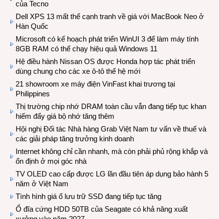
của Tecno
Dell XPS 13 mất thế cạnh tranh về giá với MacBook Neo ở
Hàn Quốc
Microsoft có kế hoạch phát triển WinUI 3 để làm máy tính
8GB RAM có thể chạy hiệu quả Windows 11
Hệ điều hành Nissan OS được Honda hợp tác phát triển
dùng chung cho các xe ô-tô thế hệ mới
21 showroom xe máy điện VinFast khai trương tại
Philippines
Thị trường chip nhớ DRAM toàn cầu vẫn đang tiếp tục khan
hiếm đẩy giá bộ nhớ tăng thêm
Hội nghị Đối tác Nhà hàng Grab Việt Nam tư vấn về thuế và
các giải pháp tăng trưởng kinh doanh
Internet không chỉ cần nhanh, mà còn phải phủ rộng khắp và
ổn định ở mọi góc nhà
TV OLED cao cấp được LG lần đầu tiên áp dụng bảo hành 5
năm ở Việt Nam
Tình hình giá ổ lưu trữ SSD đang tiếp tục tăng
Ổ đĩa cứng HDD 50TB của Seagate có khả năng xuất
xưởng vào năm 2027