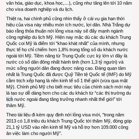
văn hóa, giáo dục, khoa học,…), cũng như tăng lên tới 10 năm
cho visa doanh nghiệp và du lịch.
Thiệt ra, hai chính phủ cũng nhìn thấy ở cái vụ gia hạn thời
hiệu của visa này nhiều món ích nước, lợi dân. Nhà Trắng dự
báo rằng thỏa thuận nới lỏng visa này sẽ đẩy mạnh ngành
công nghiệp du lịch Mỹ. Hiện nay mặc dù các du khách Trung
Quốc coi Mỹ là điểm tới “khao khát nhất” của mình, nhưng
thực tế họ chỉ chiếm hơn 1,8% trong tổng số du khách nước
ngoài tới Mỹ. Tiềm năng từ Trung Quốc cực kỳ lớn vì đây là
nước có số dân đông nhất hành tinh (hơn 1,3 tỷ người) và
mức sống người dân đang được nâng cao. Đáng quan tâm
nhất là Trung Quốc đã được Quỹ Tiền tệ Quốc tế (IMF) do Mỹ
cầm trịch xếp hạng là nền kinh tế số 1 thế giới (vừa qua mặt
Mỹ). Chính phủ Mỹ cho biết mục tiêu của chính sách mới này
là tạo sự dễ dàng hơn cho các du khách từ “các thị trường du
lịch nước ngoài đang tăng trưởng nhanh nhất thế giới” tới
thăm Mỹ.
Theo tài liệu đi kèm quy định nới lỏng visa mới, “trong năm
2013 có 1,8 triệu du khách Trung Quốc tới thăm Mỹ, đóng góp
21,1 tỷ USD vào nền kinh tế Mỹ và hỗ trợ hơn 109.000 công
ăn việc làm cho người Mỹ”.