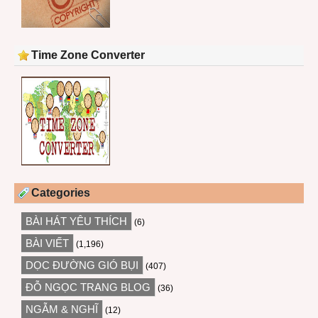
Time Zone Converter
Categories
BÀI HÁT YÊU THÍCH
(6)
BÀI VIẾT
(1,196)
DỌC ĐƯỜNG GIÓ BỤI
(407)
ĐỖ NGỌC TRANG BLOG
(36)
NGẪM & NGHĨ
(12)