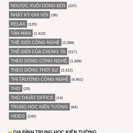
NGƯỢC XUÔI DÒNG ĐỜI
(107)
NHẬT KÝ GHI VỘI
(36)
RELAX
(120)
TẢN MẠN
(1,410)
THẾ GIỚI CÔNG NGHỆ
(3,388)
THẾ GIỚI CỦA CHÚNG TA
(517)
THEO DÒNG CÔNG NGHỆ
(1,499)
THEO DÒNG THỜI SỰ
(2,422)
THỊ TRƯỜNG CÔNG NGHỆ
(4,461)
THƠ
(20)
THỦ THUẬT OFFICE
(14)
TRUNG HỌC KIẾN TƯỜNG
(64)
VIDEO
(240)
GIA ĐÌNH TRUNG HỌC KIẾN TƯỜNG