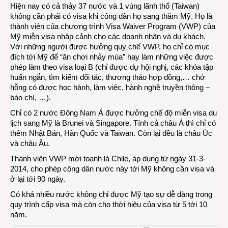
Hiện nay có cả thảy 37 nước và 1 vùng lãnh thổ (Taiwan)
không cần phải có visa khi công dân họ sang thăm Mỹ. Họ là
thành viên của chương trình Visa Waiver Program (VWP) của
Mỹ miễn visa nhập cảnh cho các doanh nhân và du khách.
Với những người được hưởng quy chế VWP, họ chỉ có mục
đích tới Mỹ để “ăn chơi nhảy múa” hay làm những việc được
phép làm theo visa loại B (chỉ được dự hội nghị, các khóa tập
huấn ngắn, tìm kiếm đối tác, thương thảo hợp đồng,… chớ
hỗng có được học hành, làm việc, hành nghề truyền thông –
báo chí, …).
Chỉ có 2 nước Đông Nam Á được hưởng chế độ miễn visa du
lịch sang Mỹ là Brunei và Singapore. Tính cả châu Á thì chỉ có
thêm Nhật Bản, Hàn Quốc và Taiwan. Còn lại đều là châu Úc
và châu Âu.
Thành viên VWP mới toanh là Chile, áp dụng từ ngày 31-3-
2014, cho phép công dân nước này tới Mỹ không cần visa và
ở lại tới 90 ngày.
Có khá nhiều nước không chỉ được Mỹ tạo sự dễ dàng trong
quy trình cấp visa mà còn cho thời hiệu của visa từ 5 tới 10
năm.