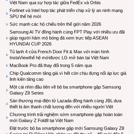
Việt Nam qua sự hợp tác giữa FedEx và Orbis
Fortinet và Intel hợp tác phát triển chip xử lý an ninh mạng
SPU thế hệ mới
Sức mạnh các hộ chiếu trên thế giới năm 2026
Samsung AI TV đồng hành cùng FPT Play với nhiều ưu đãi
giúp người hâm mộ bóng đá xem trực tiếp ASEAN
HYUNDAI CUP 2026
Tủ lạnh 4 cửa French Door Fit & Max với màn hình
InstaViewthế hệ mớiđược LG mở bán tại Việt Nam
MacBook Pro đã thay đổi trong 5 năm qua
Chip Qualcomm tăng giá vì hết còn chịu đựng nổi áp lực giá
linh kiện tăng cao
Một cái nhìn đầu tiên về bộ ba smartphone gập Samsung
Galaxy Z8 Series
Sàn thương mại điện tử Lazada đồng hành cùng JBL dưa
thiết bị âm thanh chất lượng đến với nhiều người Việt
Chương trình trải nghiệm sớm smartphone gập hoàn toàn
mới Galaxy Z Fold8 tại Việt Nam
Đặt trước bộ ba smartphone gập mới Samsung Galaxy Z8