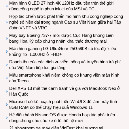
Màn hình OLED 27 inch 4K 120Hz đầu tiên trên thế giới
dùng công nghệ in phun inkjet của MSI và TCL
Hợp tác chiến lược phát triển mô hình khu công nghiệp công
nghệ số hiện đại trong ngành Cao su Việt Nam giữa hai Tập
đoàn VNPT và VRG
Máy bay Boeing 737-7 mới được Cục Hàng không Liên
bang Hoa Kỳ cấp chứng nhận khai thác thương mại
Màn hình gaming LG UltraGear 25G590B có tốc độ “siêu
khủng” tới 1.000Hz ở FHD+
Doanh thu của các dịch vụ viễn thông và truyền hình trả phí
của Việt Nam tiếp tục gia tăng
Mẫu smartphone khái niệm không có khung viền màn hình
của Tecno
Dell XPS 13 mất thế cạnh tranh về giá với MacBook Neo ở
Hàn Quốc
Microsoft có kế hoạch phát triển WinUI 3 để làm máy tính
8GB RAM có thể chạy hiệu quả Windows 11
Hệ điều hành Nissan OS được Honda hợp tác phát triển
dùng chung cho các xe ô-tô thế hệ mới
21 showroom xe máy điện VinFast khai trương tại