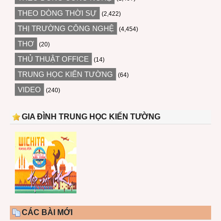
THEO DÒNG THỜI SỰ
(2,422)
THỊ TRƯỜNG CÔNG NGHỆ
(4,454)
THƠ
(20)
THỦ THUẬT OFFICE
(14)
TRUNG HỌC KIẾN TƯỜNG
(64)
VIDEO
(240)
GIA ĐÌNH TRUNG HỌC KIẾN TƯỜNG
CÁC BÀI MỚI