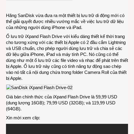
trữ
di
Hãng SanDisk vừa đưa ra một thiết bị lưu trữ di động mới có
động
thể giải quyết được nhiều vướng mắc về việc lưu trữ dữ liệu
cho
của những người dùng iPhone và iPad.
iPho
và
Ổ lưu trữ iXpand Flash Drive với kiểu dáng thiết kế thời trang
iPad
cho tương xứng với các thiết bị Apple có 2 đầu cắm Lightning
và USB chuẩn, cho phép người dùng lưu trữ và chia sẻ các
dữ liệu giữa iPhone, iPad và máy tính PC. Nó cũng có thể
dùng như một ổ lưu trữ các file video và nhạc để phát trên thiết
bị Apple. Ổ lưu trữ này cũng có tính năng tự động sao chép
vào nó tất cả nội dung chứa trong folder Camera Roll của thiết
bị Apple.
Giá bán chính thức của iXpand Flash Drive là 59,99 USD
(dung lượng 16GB); 79,99 USD (32GB); và 119,99 USD
(64GB).
Xin mời xem clip: