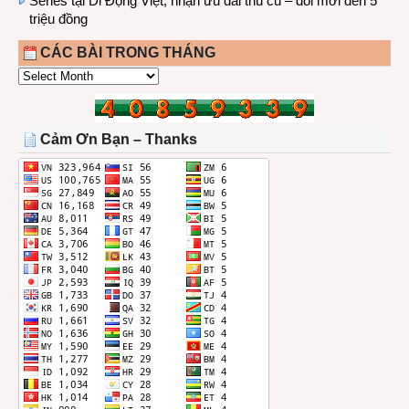
Series tại Di Động Việt, nhận ưu đãi thu cũ – đổi mới đến 5
triệu đồng
CÁC BÀI TRONG THÁNG
CÁC
BÀI
TRONG
THÁNG
Cảm Ơn Bạn – Thanks