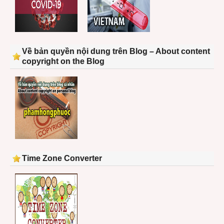
Về bản quyền nội dung trên Blog – About content
copyright on the Blog
Time Zone Converter