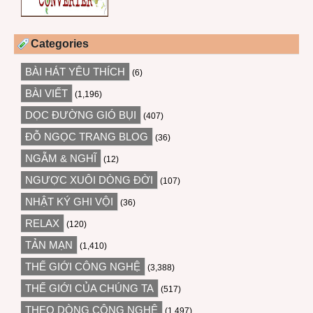
Categories
BÀI HÁT YÊU THÍCH
(6)
BÀI VIẾT
(1,196)
DỌC ĐƯỜNG GIÓ BỤI
(407)
ĐỖ NGỌC TRANG BLOG
(36)
NGẪM & NGHĨ
(12)
NGƯỢC XUÔI DÒNG ĐỜI
(107)
NHẬT KÝ GHI VỘI
(36)
RELAX
(120)
TẢN MẠN
(1,410)
THẾ GIỚI CÔNG NGHỆ
(3,388)
THẾ GIỚI CỦA CHÚNG TA
(517)
THEO DÒNG CÔNG NGHỆ
(1,497)