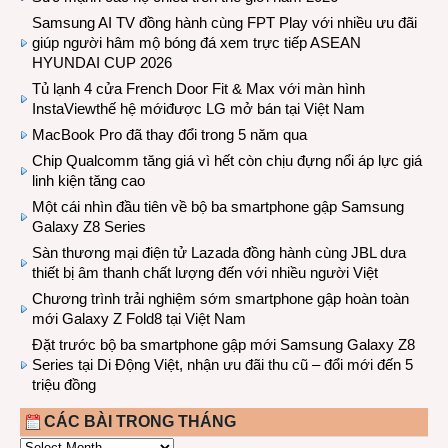
Samsung AI TV đồng hành cùng FPT Play với nhiều ưu đãi
giúp người hâm mộ bóng đá xem trực tiếp ASEAN
HYUNDAI CUP 2026
Tủ lạnh 4 cửa French Door Fit & Max với màn hình
InstaViewthế hệ mớiđược LG mở bán tại Việt Nam
MacBook Pro đã thay đổi trong 5 năm qua
Chip Qualcomm tăng giá vì hết còn chịu đựng nổi áp lực giá
linh kiện tăng cao
Một cái nhìn đầu tiên về bộ ba smartphone gập Samsung
Galaxy Z8 Series
Sàn thương mại điện tử Lazada đồng hành cùng JBL dưa
thiết bị âm thanh chất lượng đến với nhiều người Việt
Chương trình trải nghiệm sớm smartphone gập hoàn toàn
mới Galaxy Z Fold8 tại Việt Nam
Đặt trước bộ ba smartphone gập mới Samsung Galaxy Z8
Series tại Di Động Việt, nhận ưu đãi thu cũ – đổi mới đến 5
triệu đồng
CÁC BÀI TRONG THÁNG
CÁC