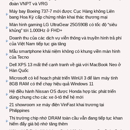
đoàn VNPT và VRG
Máy bay Boeing 737-7 mới được Cục Hàng không Liên
bang Hoa Kỳ cấp chứng nhận khai thác thương mại
Màn hình gaming LG UltraGear 25G590B có tốc độ “siêu
khủng” tới 1.000Hz ở FHD+
Doanh thu của các dịch vụ viễn thông và truyền hình trả phí
của Việt Nam tiếp tục gia tăng
Mẫu smartphone khái niệm không có khung viền màn hình
của Tecno
Dell XPS 13 mất thế cạnh tranh về giá với MacBook Neo ở
Hàn Quốc
Microsoft có kế hoạch phát triển WinUI 3 để làm máy tính
8GB RAM có thể chạy hiệu quả Windows 11
Hệ điều hành Nissan OS được Honda hợp tác phát triển
dùng chung cho các xe ô-tô thế hệ mới
21 showroom xe máy điện VinFast khai trương tại
Philippines
Thị trường chip nhớ DRAM toàn cầu vẫn đang tiếp tục khan
hiếm đẩy giá bộ nhớ tăng thêm