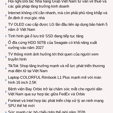
Hội nghị Đối tác Nhà hàng Grab Việt Nam tư vấn về thuế và
các giải pháp tăng trưởng kinh doanh
Internet không chỉ cần nhanh, mà còn phải phủ rộng khắp và
ổn định ở mọi góc nhà
TV OLED cao cấp được LG lần đầu tiên áp dụng bảo hành 5
năm ở Việt Nam
Tình hình giá ổ lưu trữ SSD đang tiếp tục tăng
Ổ đĩa cứng HDD 50TB của Seagate có khả năng xuất
xưởng vào năm 2027
TV thông minh ảnh hưởng tới thói quen của người xem
truyền hình
TikTok Shop tăng trưởng mạnh và nỗ lực phát triển thương
mại điện tử tại Việt Nam
Laptop COLORFUL Rimbook L1 Plus mạnh mẽ với màn
hình 16 inch 2.5K
Bệnh viện Bay Orbis trở lại chăm sóc mắt cho người dân
Việt Nam qua sự hợp tác giữa FedEx và Orbis
Fortinet và Intel hợp tác phát triển chip xử lý an ninh mạng
SPU thế hệ mới
Sức mạnh các hộ chiếu trên thế giới năm 2026