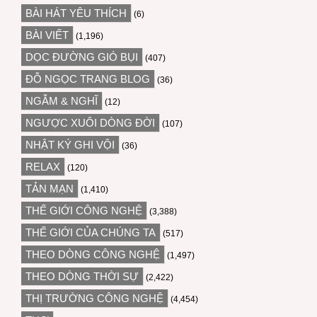
BÀI HÁT YÊU THÍCH
(6)
BÀI VIẾT
(1,196)
DỌC ĐƯỜNG GIÓ BỤI
(407)
ĐỖ NGỌC TRANG BLOG
(36)
NGẪM & NGHĨ
(12)
NGƯỢC XUÔI DÒNG ĐỜI
(107)
NHẬT KÝ GHI VỘI
(36)
RELAX
(120)
TẢN MẠN
(1,410)
THẾ GIỚI CÔNG NGHỆ
(3,388)
THẾ GIỚI CỦA CHÚNG TA
(517)
THEO DÒNG CÔNG NGHỆ
(1,497)
THEO DÒNG THỜI SỰ
(2,422)
THỊ TRƯỜNG CÔNG NGHỆ
(4,454)