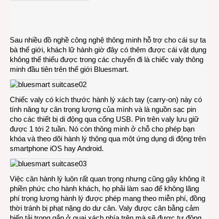
thông
minh
biết
tự
Sau nhiều đồ nghề công nghệ thông minh hỗ trợ cho cái sự ta
cân
bà thế giới, khách lữ hành giờ đây có thêm được cái vật dụng
hành
không thể thiếu được trong các chuyến đi là chiếc valy thông
lý
minh đầu tiên trên thế giới Bluesmart.
Chiếc valy có kích thước hành lý xách tay (carry-on) này có
tính năng tự cân trọng lượng của mình và là nguồn sạc pin
cho các thiết bị di động qua cổng USB. Pin trên valy lưu giữ
được 1 tới 2 tuần. Nó còn thông minh ở chỗ cho phép bạn
khóa và theo dõi hành lý thông qua một ứng dụng di động trên
smartphone iOS hay Android.
Việc cân hành lý luôn rất quan trọng nhưng cũng gây không ít
phiền phức cho hành khách, họ phải làm sao để không lãng
phí trọng lượng hành lý được phép mang theo miễn phí, đồng
thời tránh bị phạt nặng do dư cân. Valy được cân bằng cảm
biến tải trọng gắn ở quai xách phía trên mà sẽ được tự động