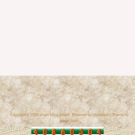
Copyright © 2026 phạm hồng phước. Powered by
Wordpress
, Theme by
gazpo.com
.