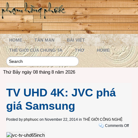
HOME
TẢN MẠN
BÀI VIẾT
THẾ GIỚI CỦA CHÚNG TA
THƠ
HOME
Thứ Bảy ngày 08 tháng 8 năm 2026
TV UHD 4K: JVC phá
giá Samsung
Posted by
phphuoc
on November 22, 2014 in
THẾ GIỚI CÔNG NGHỆ
on
Comments Off
TV
UHD