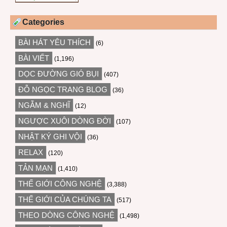
Categories
BÀI HÁT YÊU THÍCH
(6)
BÀI VIẾT
(1,196)
DỌC ĐƯỜNG GIÓ BỤI
(407)
ĐỖ NGỌC TRANG BLOG
(36)
NGẪM & NGHĨ
(12)
NGƯỢC XUÔI DÒNG ĐỜI
(107)
NHẬT KÝ GHI VỘI
(36)
RELAX
(120)
TẢN MẠN
(1,410)
THẾ GIỚI CÔNG NGHỆ
(3,388)
THẾ GIỚI CỦA CHÚNG TA
(517)
THEO DÒNG CÔNG NGHỆ
(1,498)