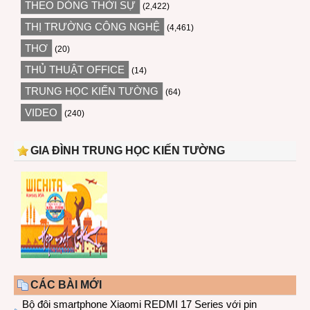
THEO DÒNG THỜI SỰ
(2,422)
THỊ TRƯỜNG CÔNG NGHỆ
(4,461)
THƠ
(20)
THỦ THUẬT OFFICE
(14)
TRUNG HỌC KIẾN TƯỜNG
(64)
VIDEO
(240)
GIA ĐÌNH TRUNG HỌC KIẾN TƯỜNG
CÁC BÀI MỚI
Bộ đôi smartphone Xiaomi REDMI 17 Series với pin