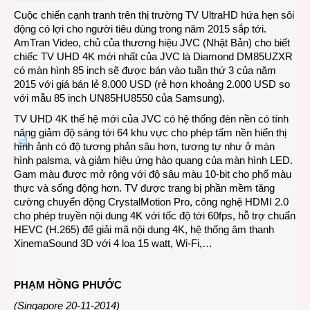
4K:
Cuộc chiến cạnh tranh trên thị trường TV UltraHD hứa hẹn sôi
JVC
động có lợi cho người tiêu dùng trong năm 2015 sắp tới.
phá
AmTran Video, chủ của thương hiệu JVC (Nhật Bản) cho biết
giá
chiếc TV UHD 4K mới nhất của JVC là Diamond DM85UZXR
Sams
có màn hình 85 inch sẽ được bán vào tuần thứ 3 của năm
2015 với giá bán lẻ 8.000 USD (rẻ hơn khoảng 2.000 USD so
với mẫu 85 inch UN85HU8550 của Samsung).
TV UHD 4K thế hệ mới của JVC có hệ thống đèn nền có tính
năng giảm độ sáng tới 64 khu vực cho phép tấm nền hiển thị
hình ảnh có độ tương phản sâu hơn, tương tự như ở màn
hình palsma, và giảm hiệu ứng hào quang của màn hình LED.
Gam màu được mở rộng với độ sâu màu 10-bit cho phổ màu
thực và sống động hơn. TV được trang bị phần mềm tăng
cường chuyển động CrystalMotion Pro, công nghệ HDMI 2.0
cho phép truyền nội dung 4K với tốc độ tới 60fps, hỗ trợ chuẩn
HEVC (H.265) để giải mã nội dung 4K, hệ thống âm thanh
XinemaSound 3D với 4 loa 15 watt, Wi-Fi,…
PHẠM HỒNG PHƯỚC
(Singapore 20-11-2014)