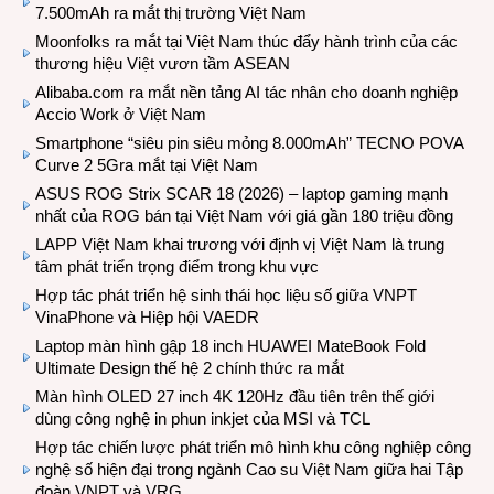
7.500mAh ra mắt thị trường Việt Nam
Moonfolks ra mắt tại Việt Nam thúc đẩy hành trình của các
thương hiệu Việt vươn tầm ASEAN
Alibaba.com ra mắt nền tảng AI tác nhân cho doanh nghiệp
Accio Work ở Việt Nam
Smartphone “siêu pin siêu mỏng 8.000mAh” TECNO POVA
Curve 2 5Gra mắt tại Việt Nam
ASUS ROG Strix SCAR 18 (2026) – laptop gaming mạnh
nhất của ROG bán tại Việt Nam với giá gần 180 triệu đồng
LAPP Việt Nam khai trương với định vị Việt Nam là trung
tâm phát triển trọng điểm trong khu vực
Hợp tác phát triển hệ sinh thái học liệu số giữa VNPT
VinaPhone và Hiệp hội VAEDR
Laptop màn hình gập 18 inch HUAWEI MateBook Fold
Ultimate Design thế hệ 2 chính thức ra mắt
Màn hình OLED 27 inch 4K 120Hz đầu tiên trên thế giới
dùng công nghệ in phun inkjet của MSI và TCL
Hợp tác chiến lược phát triển mô hình khu công nghiệp công
nghệ số hiện đại trong ngành Cao su Việt Nam giữa hai Tập
đoàn VNPT và VRG