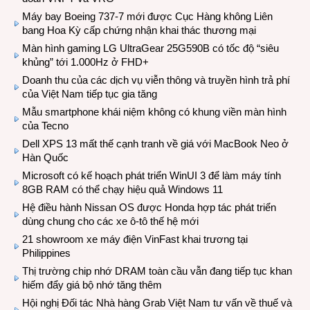
Máy bay Boeing 737-7 mới được Cục Hàng không Liên
bang Hoa Kỳ cấp chứng nhận khai thác thương mại
Màn hình gaming LG UltraGear 25G590B có tốc độ “siêu
khủng” tới 1.000Hz ở FHD+
Doanh thu của các dịch vụ viễn thông và truyền hình trả phí
của Việt Nam tiếp tục gia tăng
Mẫu smartphone khái niệm không có khung viền màn hình
của Tecno
Dell XPS 13 mất thế cạnh tranh về giá với MacBook Neo ở
Hàn Quốc
Microsoft có kế hoạch phát triển WinUI 3 để làm máy tính
8GB RAM có thể chạy hiệu quả Windows 11
Hệ điều hành Nissan OS được Honda hợp tác phát triển
dùng chung cho các xe ô-tô thế hệ mới
21 showroom xe máy điện VinFast khai trương tại
Philippines
Thị trường chip nhớ DRAM toàn cầu vẫn đang tiếp tục khan
hiếm đẩy giá bộ nhớ tăng thêm
Hội nghị Đối tác Nhà hàng Grab Việt Nam tư vấn về thuế và