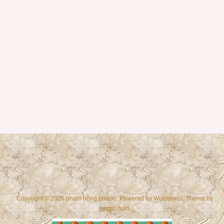
Copyright © 2026 phạm hồng phước. Powered by
Wordpress
, Theme by
gazpo.com
.