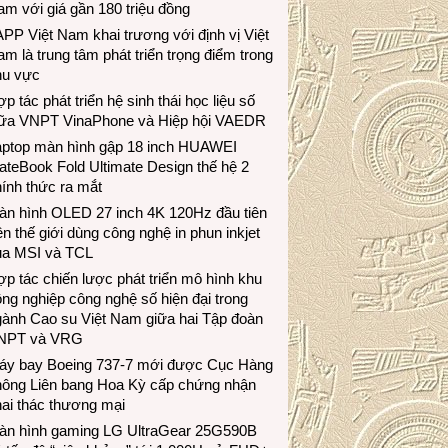
m với giá gần 180 triệu đồng
PP Việt Nam khai trương với định vị Việt
m là trung tâm phát triển trọng điểm trong
hu vực
p tác phát triển hệ sinh thái học liệu số
iữa VNPT VinaPhone và Hiệp hội VAEDR
aptop màn hình gập 18 inch HUAWEI
teBook Fold Ultimate Design thế hệ 2
ính thức ra mắt
àn hình OLED 27 inch 4K 120Hz đầu tiên
ên thế giới dùng công nghệ in phun inkjet
ủa MSI và TCL
p tác chiến lược phát triển mô hình khu
ng nghiệp công nghệ số hiện đại trong
gành Cao su Việt Nam giữa hai Tập đoàn
NPT và VRG
áy bay Boeing 737-7 mới được Cục Hàng
hông Liên bang Hoa Kỳ cấp chứng nhận
ai thác thương mại
àn hình gaming LG UltraGear 25G590B