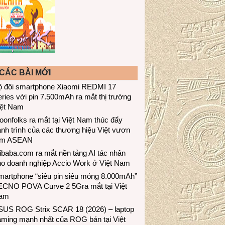
CÁC BÀI MỚI
ộ đôi smartphone Xiaomi REDMI 17
ries với pin 7.500mAh ra mắt thị trường
iệt Nam
onfolks ra mắt tại Việt Nam thúc đẩy
nh trình của các thương hiệu Việt vươn
ầm ASEAN
ibaba.com ra mắt nền tảng AI tác nhân
ho doanh nghiệp Accio Work ở Việt Nam
martphone “siêu pin siêu mỏng 8.000mAh”
ECNO POVA Curve 2 5Gra mắt tại Việt
am
SUS ROG Strix SCAR 18 (2026) – laptop
aming mạnh nhất của ROG bán tại Việt