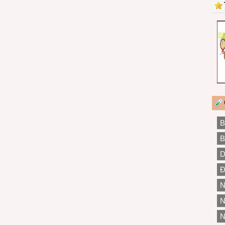
B
B
D
Đ
N
N
N