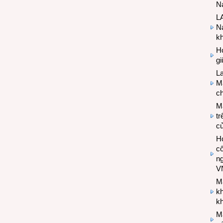
Na
LA
Na
k
Hợ
g
L
Ma
ch
M
tr
c
Hợ
cô
n
V
M
k
kh
M