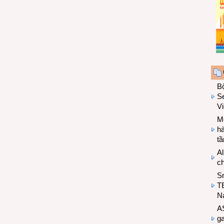
B
Se
V
Mo
hà
t
Al
c
S
T
N
A
g