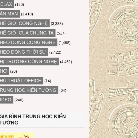
ELAX
(120)
ẢN MẠN
(1,410)
HẾ GIỚI CÔNG NGHỆ
(3,388)
HẾ GIỚI CỦA CHÚNG TA
(517)
HEO DÒNG CÔNG NGHỆ
(1,498)
HEO DÒNG THỜI SỰ
(2,422)
HỊ TRƯỜNG CÔNG NGHỆ
(4,461)
THƠ
(20)
HỦ THUẬT OFFICE
(14)
RUNG HỌC KIẾN TƯỜNG
(64)
IDEO
(240)
GIA ĐÌNH TRUNG HỌC KIẾN
TƯỜNG