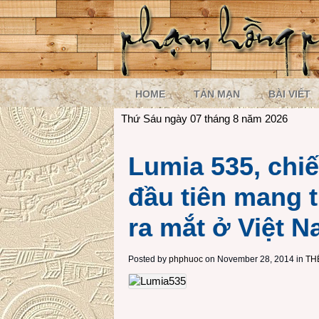
HOME
TẢN MẠN
BÀI VIẾT
Thứ Sáu ngày 07 tháng 8 năm 2026
Lumia 535, chi
đầu tiên mang 
ra mắt ở Việt 
Posted by
phphuoc
on November 28, 2014 in
TH