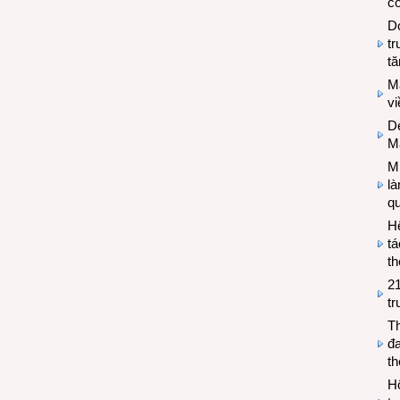
có
Do
tr
tă
M
v
De
M
Mi
l
q
H
tá
th
2
tr
T
đa
t
Hộ