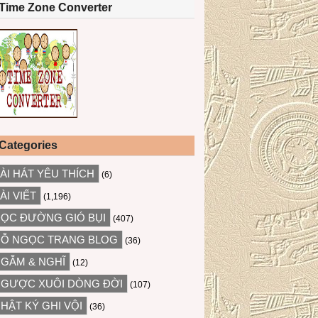
Time Zone Converter
Categories
ÀI HÁT YÊU THÍCH
(6)
ÀI VIẾT
(1,196)
ỌC ĐƯỜNG GIÓ BỤI
(407)
Ỗ NGỌC TRANG BLOG
(36)
GẪM & NGHĨ
(12)
GƯỢC XUÔI DÒNG ĐỜI
(107)
HẬT KÝ GHI VỘI
(36)