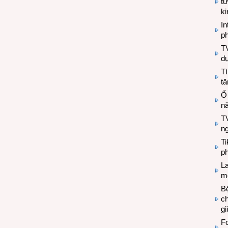
tư
k
In
ph
T
d
Tì
tă
Ổ
n
TV
n
T
ph
L
mẽ
Bệ
c
g
Fo