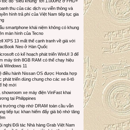
 tốc độ “siêu khủng” tới 1.000Hz ở FHD+
anh thu của các dịch vụ viễn thông và
uyền hình trả phí của Việt Nam tiếp tục gia
ng
ẫu smartphone khái niệm không có khung
iền màn hình của Tecno
ll XPS 13 mất thế cạnh tranh về giá với
acBook Neo ở Hàn Quốc
crosoft có kế hoạch phát triển WinUI 3 để
àm máy tính 8GB RAM có thể chạy hiệu
uả Windows 11
ệ điều hành Nissan OS được Honda hợp
c phát triển dùng chung cho các xe ô-tô
ế hệ mới
1 showroom xe máy điện VinFast khai
ương tại Philippines
hị trường chip nhớ DRAM toàn cầu vẫn
ng tiếp tục khan hiếm đẩy giá bộ nhớ tăng
hêm
i nghị Đối tác Nhà hàng Grab Việt Nam