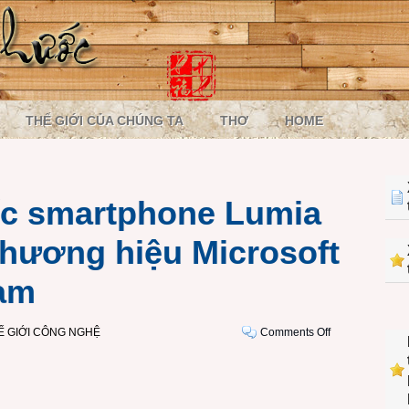
THẾ GIỚI CỦA CHÚNG TA
THƠ
HOME
ếc smartphone Lumia
thương hiệu Microsoft
Nam
on
Ế GIỚI CÔNG NGHỆ
Comments Off
Lumia
535,
chiếc
smartphone