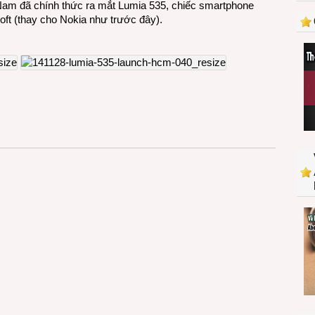
 Nam đã chính thức ra mắt Lumia 535, chiếc smartphone
Lumia
ft (thay cho Nokia như trước đây).
đầu
tiên
mang
thương
hiệu
Microsoft
ra
mắt
ở
Việt
Nam