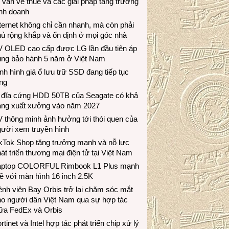
 vấn về thuế và các giải pháp tăng trưởng
inh doanh
ternet không chỉ cần nhanh, mà còn phải
ủ rộng khắp và ổn định ở mọi góc nhà
V OLED cao cấp được LG lần đầu tiên áp
ụng bảo hành 5 năm ở Việt Nam
nh hình giá ổ lưu trữ SSD đang tiếp tục
ng
 đĩa cứng HDD 50TB của Seagate có khả
ăng xuất xưởng vào năm 2027
 thông minh ảnh hưởng tới thói quen của
gười xem truyền hình
ikTok Shop tăng trưởng mạnh và nỗ lực
át triển thương mại điện tử tại Việt Nam
aptop COLORFUL Rimbook L1 Plus mạnh
 với màn hình 16 inch 2.5K
nh viện Bay Orbis trở lại chăm sóc mắt
ho người dân Việt Nam qua sự hợp tác
iữa FedEx và Orbis
rtinet và Intel hợp tác phát triển chip xử lý