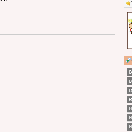
B
B
D
Đ
N
N
N