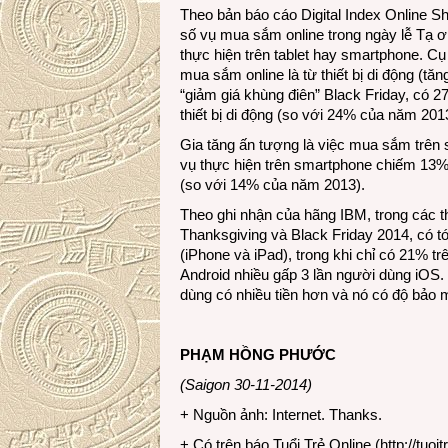
Theo bản báo cáo Digital Index Online 
số vụ mua sắm online trong ngày lễ Tạ ơ
thực hiện trên tablet hay smartphone. C
mua sắm online là từ thiết bị di động (t
“giảm giá khùng điên” Black Friday, có 
thiết bị di động (so với 24% của năm 201
Gia tăng ấn tượng là việc mua sắm trên
vụ thực hiện trên smartphone chiếm 13% (
(so với 14% của năm 2013).
Theo ghi nhận của hãng IBM, trong các th
Thanksgiving và Black Friday 2014, có t
(iPhone và iPad), trong khi chỉ có 21% tr
Android nhiều gấp 3 lần người dùng iOS. 
dùng có nhiều tiền hơn và nó có độ bảo m
PHẠM HỒNG PHƯỚC
(Saigon 30-11-2014)
+ Nguồn ảnh: Internet. Thanks.
+ Có trên báo Tuổi Trẻ Online (
http://tuoit