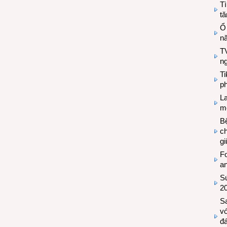
Tì
tă
Ổ
n
TV
n
T
ph
L
mẽ
Bệ
c
g
Fo
a
Sứ
2
S
vớ
đ