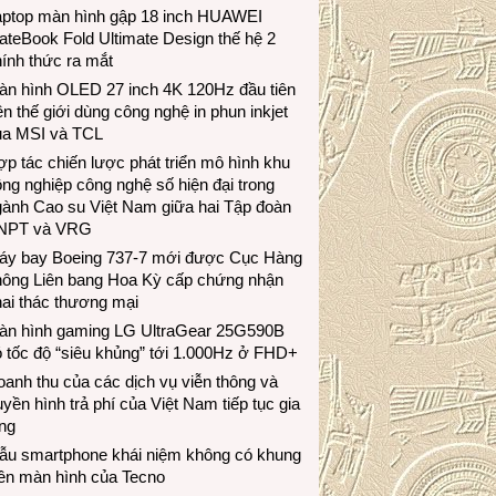
aptop màn hình gập 18 inch HUAWEI
teBook Fold Ultimate Design thế hệ 2
ính thức ra mắt
àn hình OLED 27 inch 4K 120Hz đầu tiên
ên thế giới dùng công nghệ in phun inkjet
ủa MSI và TCL
p tác chiến lược phát triển mô hình khu
ng nghiệp công nghệ số hiện đại trong
gành Cao su Việt Nam giữa hai Tập đoàn
NPT và VRG
áy bay Boeing 737-7 mới được Cục Hàng
hông Liên bang Hoa Kỳ cấp chứng nhận
ai thác thương mại
àn hình gaming LG UltraGear 25G590B
 tốc độ “siêu khủng” tới 1.000Hz ở FHD+
anh thu của các dịch vụ viễn thông và
uyền hình trả phí của Việt Nam tiếp tục gia
ng
ẫu smartphone khái niệm không có khung
iền màn hình của Tecno