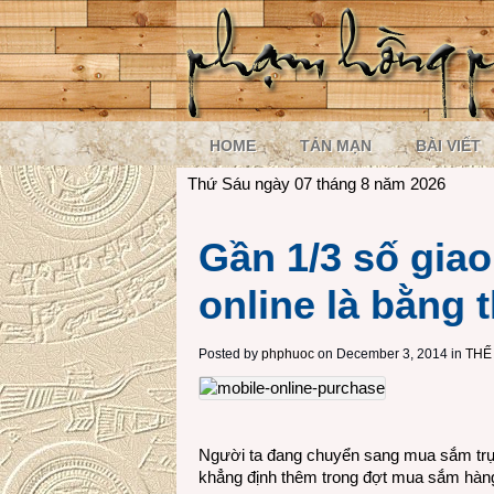
HOME
TẢN MẠN
BÀI VIẾT
Thứ Sáu ngày 07 tháng 8 năm 2026
Gần 1/3 số gia
online là bằng t
Posted by
phphuoc
on December 3, 2014 in
THẾ
Người ta đang chuyển sang mua sắm trực
khẳng định thêm trong đợt mua sắm hàng 