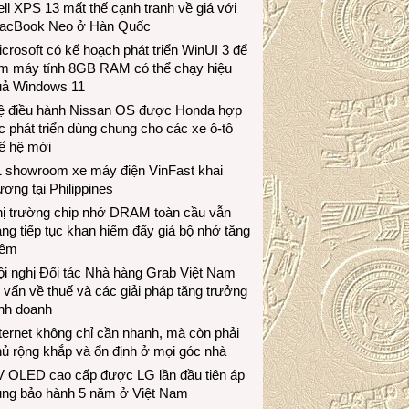
ll XPS 13 mất thế cạnh tranh về giá với
acBook Neo ở Hàn Quốc
crosoft có kế hoạch phát triển WinUI 3 để
àm máy tính 8GB RAM có thể chạy hiệu
uả Windows 11
ệ điều hành Nissan OS được Honda hợp
c phát triển dùng chung cho các xe ô-tô
ế hệ mới
1 showroom xe máy điện VinFast khai
ương tại Philippines
hị trường chip nhớ DRAM toàn cầu vẫn
ng tiếp tục khan hiếm đẩy giá bộ nhớ tăng
hêm
i nghị Đối tác Nhà hàng Grab Việt Nam
 vấn về thuế và các giải pháp tăng trưởng
inh doanh
ternet không chỉ cần nhanh, mà còn phải
ủ rộng khắp và ổn định ở mọi góc nhà
V OLED cao cấp được LG lần đầu tiên áp
ụng bảo hành 5 năm ở Việt Nam