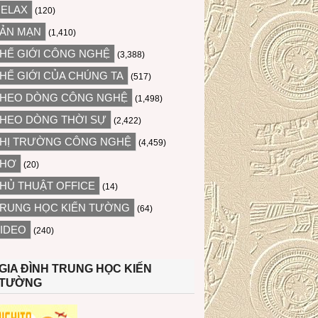
ELAX
(120)
ẢN MẠN
(1,410)
HẾ GIỚI CÔNG NGHỆ
(3,388)
HẾ GIỚI CỦA CHÚNG TA
(517)
HEO DÒNG CÔNG NGHỆ
(1,498)
HEO DÒNG THỜI SỰ
(2,422)
HỊ TRƯỜNG CÔNG NGHỆ
(4,459)
THƠ
(20)
HỦ THUẬT OFFICE
(14)
RUNG HỌC KIẾN TƯỜNG
(64)
IDEO
(240)
GIA ĐÌNH TRUNG HỌC KIẾN
TƯỜNG