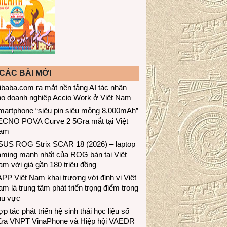
CÁC BÀI MỚI
ibaba.com ra mắt nền tảng AI tác nhân
ho doanh nghiệp Accio Work ở Việt Nam
martphone “siêu pin siêu mỏng 8.000mAh”
ECNO POVA Curve 2 5Gra mắt tại Việt
am
SUS ROG Strix SCAR 18 (2026) – laptop
aming mạnh nhất của ROG bán tại Việt
m với giá gần 180 triệu đồng
PP Việt Nam khai trương với định vị Việt
m là trung tâm phát triển trọng điểm trong
hu vực
p tác phát triển hệ sinh thái học liệu số
iữa VNPT VinaPhone và Hiệp hội VAEDR