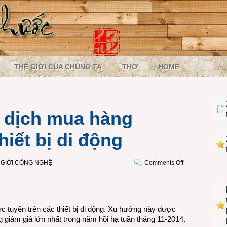
THẾ GIỚI CỦA CHÚNG TA
THƠ
HOME
o dịch mua hàng
hiết bị di động
on
 GIỚI CÔNG NGHỆ
Comments Off
Gần
1/3
số
giao
 tuyến trên các thiết bị di động. Xu hướng này được
dịch
giảm giá lớn nhất trong năm hồi hạ tuần tháng 11-2014.
mua