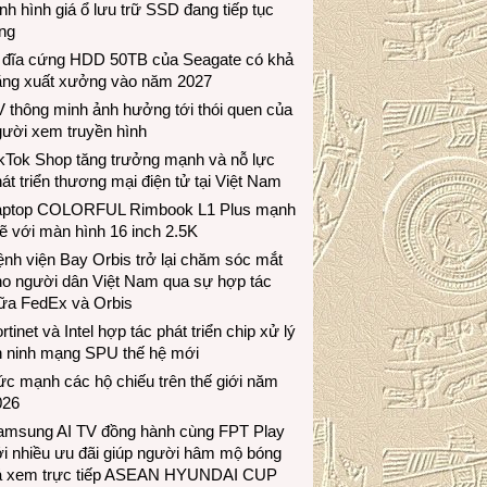
nh hình giá ổ lưu trữ SSD đang tiếp tục
ng
 đĩa cứng HDD 50TB của Seagate có khả
ăng xuất xưởng vào năm 2027
 thông minh ảnh hưởng tới thói quen của
gười xem truyền hình
ikTok Shop tăng trưởng mạnh và nỗ lực
át triển thương mại điện tử tại Việt Nam
aptop COLORFUL Rimbook L1 Plus mạnh
 với màn hình 16 inch 2.5K
nh viện Bay Orbis trở lại chăm sóc mắt
ho người dân Việt Nam qua sự hợp tác
iữa FedEx và Orbis
rtinet và Intel hợp tác phát triển chip xử lý
n ninh mạng SPU thế hệ mới
c mạnh các hộ chiếu trên thế giới năm
026
amsung AI TV đồng hành cùng FPT Play
i nhiều ưu đãi giúp người hâm mộ bóng
á xem trực tiếp ASEAN HYUNDAI CUP