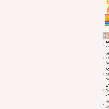
Al
c
S
T
N
A
g
Na
LA
Na
k
Hợ
g