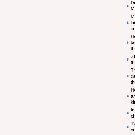
De
M
Mi
l
q
H
tá
th
2
tr
T
đa
t
Hộ
tư
k
In
ph
T
d