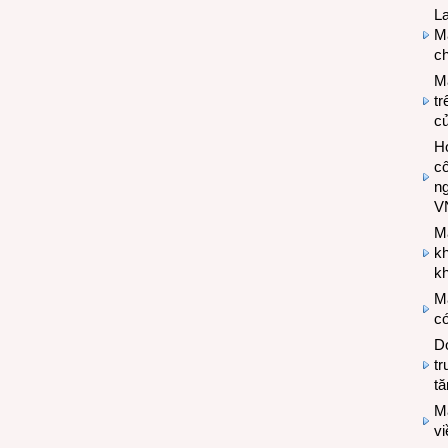
L
Ma
ch
M
tr
c
Hợ
cô
n
V
M
k
kh
M
có
Do
tr
tă
M
v