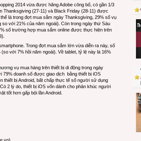
hàng
Shopping 2014 vừa được hãng Adobe công bố, có gần 1/3
online
n Thanksgiving (27-11) và Black Friday (28-11) được
là
ụ thể là trong đợt mua sắm ngày Thanksgiving, 29% số vụ
bằng
ăng so với 21% của năm ngoái). Còn trong ngày thứ Sáu
thiết
27% số trường hợp mua sắm online được thực hiện trên
bị
3).
di
 smartphone. Trong đợt mua sắm lớn vừa diễn ra này, số
động
so với 7% hồi năm ngoái). Về tablet, tỷ lệ này là 16%
ương vụ mua hàng trên thiết bị di động trong ngày
ới 79% doanh số được giao dịch bằng thiết bị iOS
ên thiết bị Android, bất chấp thực tế số người sử dụng
Có 2 lý do, thiết bị iOS vốn dành cho phân khúc người
ật tốt hơn gấp bội lần Android.
re.vn
)