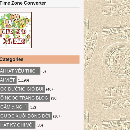
Time Zone Converter
Categories
ÀI HÁT YÊU THÍCH
(6)
ÀI VIẾT
(1,196)
ỌC ĐƯỜNG GIÓ BỤI
(407)
Ỗ NGỌC TRANG BLOG
(36)
GẪM & NGHĨ
(12)
GƯỢC XUÔI DÒNG ĐỜI
(107)
HẬT KÝ GHI VỘI
(36)