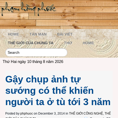
HOME
TẢN MẠN
BÀI VIẾT
THẾ GIỚI CỦA CHÚNG TA
THƠ
HOME
Thứ Hai ngày 10 tháng 8 năm 2026
Gậy chụp ảnh tự
sướng có thể khiến
người ta ở tù tới 3 năm
Posted by
phphuoc
on December 3, 2014 in
THẾ GIỚI CÔNG NGHỆ
,
THẾ