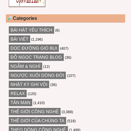
Categories
BÀI HÁT YÊU THÍCH
(6)
BÀI VIẾT
(1,196)
DỌC ĐƯỜNG GIÓ BỤI
(407)
ĐỖ NGỌC TRANG BLOG
(36)
NGẪM & NGHĨ
(12)
NGƯỢC XUÔI DÒNG ĐỜI
(107)
NHẬT KÝ GHI VỘI
(36)
RELAX
(120)
TẢN MẠN
(1,410)
THẾ GIỚI CÔNG NGHỆ
(3,388)
THẾ GIỚI CỦA CHÚNG TA
(518)
THEO DÒNG CÔNG NGHỆ
(1,499)