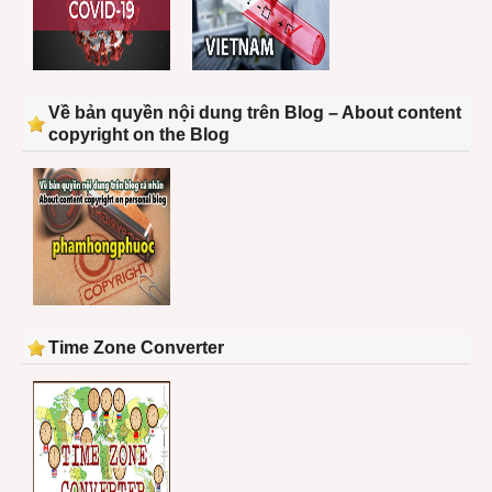
Về bản quyền nội dung trên Blog – About content
copyright on the Blog
Time Zone Converter