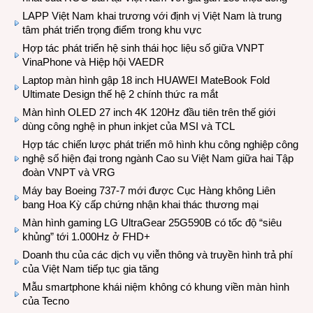
LAPP Việt Nam khai trương với định vị Việt Nam là trung
tâm phát triển trọng điểm trong khu vực
Hợp tác phát triển hệ sinh thái học liệu số giữa VNPT
VinaPhone và Hiệp hội VAEDR
Laptop màn hình gập 18 inch HUAWEI MateBook Fold
Ultimate Design thế hệ 2 chính thức ra mắt
Màn hình OLED 27 inch 4K 120Hz đầu tiên trên thế giới
dùng công nghệ in phun inkjet của MSI và TCL
Hợp tác chiến lược phát triển mô hình khu công nghiệp công
nghệ số hiện đại trong ngành Cao su Việt Nam giữa hai Tập
đoàn VNPT và VRG
Máy bay Boeing 737-7 mới được Cục Hàng không Liên
bang Hoa Kỳ cấp chứng nhận khai thác thương mại
Màn hình gaming LG UltraGear 25G590B có tốc độ “siêu
khủng” tới 1.000Hz ở FHD+
Doanh thu của các dịch vụ viễn thông và truyền hình trả phí
của Việt Nam tiếp tục gia tăng
Mẫu smartphone khái niệm không có khung viền màn hình
của Tecno