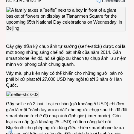
on
GIỚI CỦA CHÚNG TA
Comments Off
Gậy
chụp
ảnh
tự
sướn
có
thể
Cây gậy thần kỳ chụp ảnh tự sướng (selfie-stick) được coi là
khiến
một trong những sáng chế nổi bật nhất của năm 2014. Gắn
ngườ
smartphone lên đó, nó sẽ giúp du khách tự chụp ảnh lưu niệm
ta
mình với phong cảnh chung quanh.
ở
tù
Vậy mà, phụ kiện này có thể khiến cho những người bán nó
tới
phải bị xử phạt tới 27.000 USD hay ngồi tù tới 3 năm ở Hàn
3
Quốc.
năm
Gậy selfie có 2 loại. Loại cơ bản (giá khoảng 5 USD) chỉ đơn
giản là một “cánh tay vươn dài” cho người chụp sau khi đã đặt
smartphone ở chế độ chụp ảnh định giờ (timer mode). Còn
loại cao cấp (giá khoảng 25 USD) có tính năng kết nối
Bluetooth cho phép người dùng điều khiển smartphone từ xa
qua các nút trên cán cây gậy. Đây chính là loại bị nhà chức