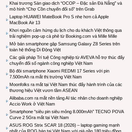
Khai trương Sàn giao dịch “OCOP – Đặc sản Đà Nẵng” và
mô hình “Chợ Cồn chuyển đổi số” trên Grab
Laptop HUAWEI MateBook Pro S nhẹ hơn cả Apple
MacBook Air 13
Khơi nguồn cảm hứng du lịch cho du khách Việt thông qua
trải nghiệm pop-up cà phê từ Booking.com và Mille Mille
Mở bán smartphone gập Samsung Galaxy Z8 Series trên
toàn hệ thống Di Động Việt
Các giải pháp Trí tuệ Công nghiệp từ AVEVA hỗ trợ thúc đẩy
chuyển đổi số ngành công nghiệp Việt Nam
Bộ đôi smartphone Xiaomi REDMI 17 Series với pin
7.500mAh ra mắt thị trường Việt Nam
Moonfolks ra mắt tại Việt Nam thúc đẩy hành trình của các
thương hiệu Việt vươn tầm ASEAN
Alibaba.com ra mắt nền tảng AI tác nhân cho doanh nghiệp
Accio Work ở Việt Nam
Smartphone “siêu pin siêu mỏng 8.000mAh” TECNO POVA
Curve 2 5Gra mắt tại Việt Nam
ASUS ROG Strix SCAR 18 (2026) – laptop gaming mạnh
nhất của ROG bán tại Việt Nam với giá gần 180 triệu đồng