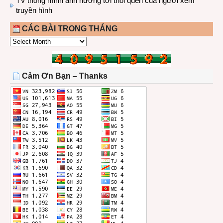
TV thông minh ảnh hưởng tới thói quen của người xem
truyền hình
CÁC BÀI TRONG THÁNG
CÁC
BÀI
TRONG
THÁNG
Cảm Ơn Bạn – Thanks