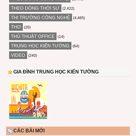
THEO DÒNG THỜI SỰ
(2,422)
THỊ TRƯỜNG CÔNG NGHỆ
(4,465)
THƠ
(20)
THỦ THUẬT OFFICE
(14)
TRUNG HỌC KIẾN TƯỜNG
(64)
VIDEO
(240)
GIA ĐÌNH TRUNG HỌC KIẾN TƯỜNG
CÁC BÀI MỚI