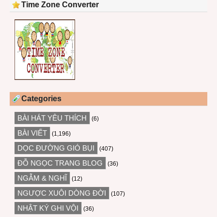
Time Zone Converter
Categories
BÀI HÁT YÊU THÍCH
(6)
BÀI VIẾT
(1,196)
DỌC ĐƯỜNG GIÓ BỤI
(407)
ĐỖ NGỌC TRANG BLOG
(36)
NGẪM & NGHĨ
(12)
NGƯỢC XUÔI DÒNG ĐỜI
(107)
NHẬT KÝ GHI VỘI
(36)