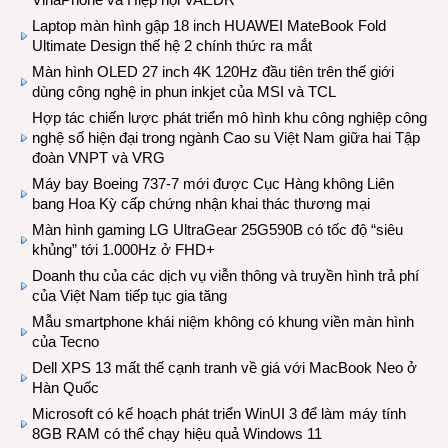
Laptop màn hình gập 18 inch HUAWEI MateBook Fold
Ultimate Design thế hệ 2 chính thức ra mắt
Màn hình OLED 27 inch 4K 120Hz đầu tiên trên thế giới
dùng công nghệ in phun inkjet của MSI và TCL
Hợp tác chiến lược phát triển mô hình khu công nghiệp công
nghệ số hiện đại trong ngành Cao su Việt Nam giữa hai Tập
đoàn VNPT và VRG
Máy bay Boeing 737-7 mới được Cục Hàng không Liên
bang Hoa Kỳ cấp chứng nhận khai thác thương mại
Màn hình gaming LG UltraGear 25G590B có tốc độ “siêu
khủng” tới 1.000Hz ở FHD+
Doanh thu của các dịch vụ viễn thông và truyền hình trả phí
của Việt Nam tiếp tục gia tăng
Mẫu smartphone khái niệm không có khung viền màn hình
của Tecno
Dell XPS 13 mất thế cạnh tranh về giá với MacBook Neo ở
Hàn Quốc
Microsoft có kế hoạch phát triển WinUI 3 để làm máy tính
8GB RAM có thể chạy hiệu quả Windows 11