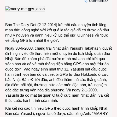
on
Comments Off
Lời
cầu
hôn
bằng
Báo The Daily Dot (2-12-2014) kể một câu chuyện tình lãng
bản
mạn thời công nghệ với kết quả là tác giả đã có được cô dâu
đồ
như ý nguyện và danh hiệu kỷ lục thế giới Guinness về “bức
GPS
vẽ bằng GPS lớn nhất thế giới”.
lớn
nhất
Ngày 30-6-2008, chàng trai Nhật Bản Yasushi Takahashi quyết
thế
định nghỉ việc để thực hiện một chuyến du lịch khắp quần đảo
giới
Nhật Bản để khám phá đất nước mình mà anh chỉ biết qua
sách báo và để vẽ một thông điệp bằng GPS cho một “dự án
cuộc đời”. Vào ngày sinh nhật thứ 31, Yasushi bắt đầu cuộc
hành trình với bản đồ và thiết bị GPS từ đảo Hokkaido ở cực
bắc Nhật Bản. Đi tới đâu, anh đều thăm thú các thắng cảnh,
địa điểm nổi bật, thưởng thức các món đặc sản, trải nghiệm
các đặc trưng văn hóa địa phương. Và ngày 2-1-2009,
Yasushi đã có mặt tại quận Oita ở cực nam Nhật Bản, và kết
thúc cuộc hành trình của mình.
Khi kết nối các tín hiệu GPS theo cuộc hành trình khắp Nhật
Bản của Yasushi, người ta có được câu tiếng Anh: “MARRY