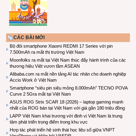
CÁC BÀI MỚI
Bộ đôi smartphone Xiaomi REDMI 17 Series với pin
7.500mAh ra mắt thị trường Việt Nam
Moonfolks ra mắt tại Việt Nam thúc đẩy hành trình của các
thương hiệu Việt vươn tầm ASEAN
Alibaba.com ra mắt nền tảng AI tác nhân cho doanh nghiệp
Accio Work ở Việt Nam
Smartphone “siêu pin siêu mỏng 8.000mAh” TECNO POVA
Curve 2 5Gra mắt tại Việt Nam
ASUS ROG Strix SCAR 18 (2026) – laptop gaming mạnh
nhất của ROG bán tại Việt Nam với giá gần 180 triệu đồng
LAPP Việt Nam khai trương với định vị Việt Nam là trung
tâm phát triển trọng điểm trong khu vực
Hợp tác phát triển hệ sinh thái học liệu số giữa VNPT
VinaPhone và Hiệp hội VAEDR