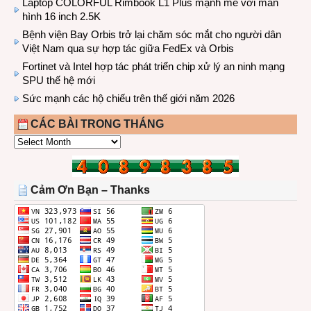
Laptop COLORFUL Rimbook L1 Plus mạnh mẽ với màn
hình 16 inch 2.5K
Bệnh viện Bay Orbis trở lại chăm sóc mắt cho người dân
Việt Nam qua sự hợp tác giữa FedEx và Orbis
Fortinet và Intel hợp tác phát triển chip xử lý an ninh mạng
SPU thế hệ mới
Sức mạnh các hộ chiếu trên thế giới năm 2026
CÁC BÀI TRONG THÁNG
CÁC
BÀI
TRONG
THÁNG
Cảm Ơn Bạn – Thanks