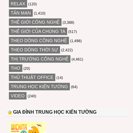
RELAX
(120)
TẢN MẠN
(1,410)
THẾ GIỚI CÔNG NGHỆ
(3,388)
THẾ GIỚI CỦA CHÚNG TA
(517)
THEO DÒNG CÔNG NGHỆ
(1,498)
THEO DÒNG THỜI SỰ
(2,422)
THỊ TRƯỜNG CÔNG NGHỆ
(4,461)
THƠ
(20)
THỦ THUẬT OFFICE
(14)
TRUNG HỌC KIẾN TƯỜNG
(64)
VIDEO
(240)
GIA ĐÌNH TRUNG HỌC KIẾN TƯỜNG