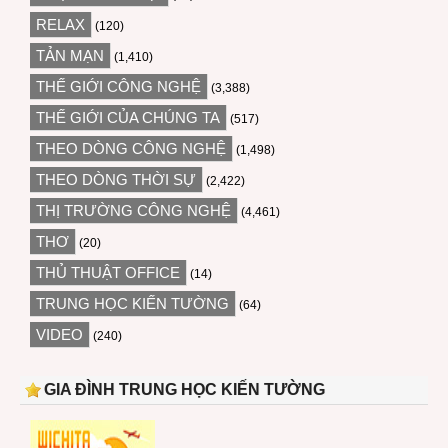
RELAX
(120)
TẢN MẠN
(1,410)
THẾ GIỚI CÔNG NGHỆ
(3,388)
THẾ GIỚI CỦA CHÚNG TA
(517)
THEO DÒNG CÔNG NGHỆ
(1,498)
THEO DÒNG THỜI SỰ
(2,422)
THỊ TRƯỜNG CÔNG NGHỆ
(4,461)
THƠ
(20)
THỦ THUẬT OFFICE
(14)
TRUNG HỌC KIẾN TƯỜNG
(64)
VIDEO
(240)
GIA ĐÌNH TRUNG HỌC KIẾN TƯỜNG