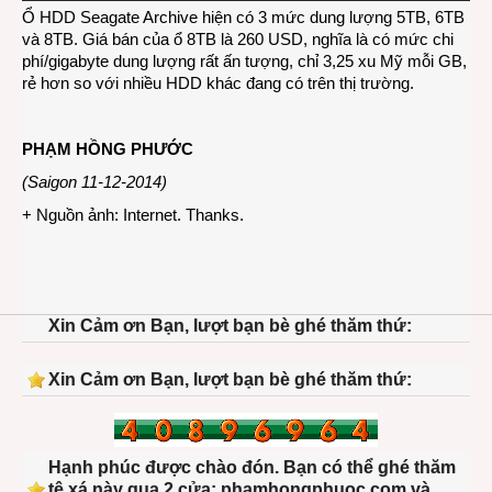
Ổ HDD Seagate Archive hiện có 3 mức dung lượng 5TB, 6TB
và 8TB. Giá bán của ổ 8TB là 260 USD, nghĩa là có mức chi
phí/gigabyte dung lượng rất ấn tượng, chỉ 3,25 xu Mỹ mỗi GB,
rẻ hơn so với nhiều HDD khác đang có trên thị trường.
PHẠM HỒNG PHƯỚC
(Saigon 11-12-2014)
+ Nguồn ảnh: Internet. Thanks.
Xin Cảm ơn Bạn, lượt bạn bè ghé thăm thứ:
Xin Cảm ơn Bạn, lượt bạn bè ghé thăm thứ:
Hạnh phúc được chào đón. Bạn có thể ghé thăm
tệ xá này qua 2 cửa: phamhongphuoc.com và