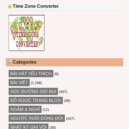
Time Zone Converter
Categories
BÀI HÁT YÊU THÍCH
(6)
BÀI VIẾT
(1,196)
DỌC ĐƯỜNG GIÓ BỤI
(407)
ĐỖ NGỌC TRANG BLOG
(36)
NGẪM & NGHĨ
(12)
NGƯỢC XUÔI DÒNG ĐỜI
(107)
NHẬT KÝ GHI VỘI
(36)