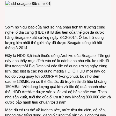
Archi
Seaga
ổ
đĩa
cứng
8TB
Sớm hơn dự báo của một số nhà phân tích thị trường công
đầu
nghệ, ổ đĩa cứng (HDD) 8TB đầu tiên của thế giới đã được
tiên
hãng Seagate xuất xưởng ngày 8-12-2014. Ổ lưu trữ dung
của
lượng lớn nhất thế giới này đã được Seagate công bố hồi
thế
tháng 8-2014.
giới
Đây là HDD 3,5 inch thuộc dòng Archive của Seagate. Tên gọi
này cho thấy mục đích của nó là dành cho nhu cầu lưu trữ dữ
liệu trong thời Big Data với các file có dung lượng ngày càng
lớn, đặc biệt là các nội dung media HD. Ổ HDD mới này có
tốc độ vòng quay tới 5900RPM (vòng/phút), bộ nhớ đệm
cache 128MB, và có thể đạt tốc độ truyền tải dữ liệu khoảng
150MB/s. Với dung lượng quá lớn và tốc độ quá nhanh như
thế, HDD Archive được sản xuất với độ bền chắc cao. Theo
nhà sản xuất, tuổi thọ của ổ lưu trữ này khoảng 800.000 giờ và
được bảo hành tiêu chuẩn tới 3 năm.
Mặc dù có ưu thế về kích thước, mức tiêu thụ điện, độ bền,
không gây tiếng động, dạng ổ cứng thể rắn SSD cho tới nay