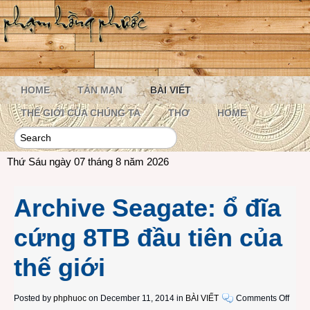
HOME
TẢN MẠN
BÀI VIẾT
THẾ GIỚI CỦA CHÚNG TA
THƠ
HOME
Thứ Sáu ngày 07 tháng 8 năm 2026
Archive Seagate: ổ đĩa
cứng 8TB đầu tiên của
thế giới
on
Posted by
phphuoc
on December 11, 2014 in
BÀI VIẾT
Comments Off