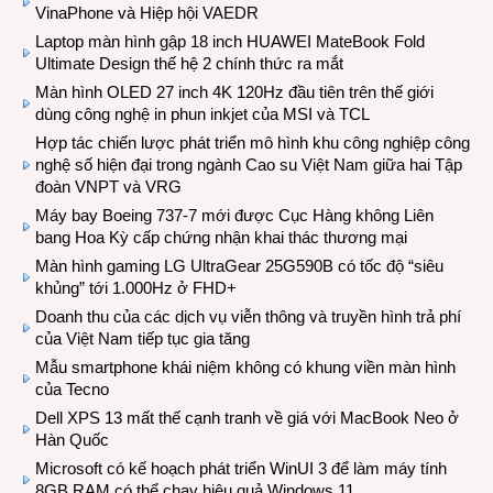
VinaPhone và Hiệp hội VAEDR
Laptop màn hình gập 18 inch HUAWEI MateBook Fold
Ultimate Design thế hệ 2 chính thức ra mắt
Màn hình OLED 27 inch 4K 120Hz đầu tiên trên thế giới
dùng công nghệ in phun inkjet của MSI và TCL
Hợp tác chiến lược phát triển mô hình khu công nghiệp công
nghệ số hiện đại trong ngành Cao su Việt Nam giữa hai Tập
đoàn VNPT và VRG
Máy bay Boeing 737-7 mới được Cục Hàng không Liên
bang Hoa Kỳ cấp chứng nhận khai thác thương mại
Màn hình gaming LG UltraGear 25G590B có tốc độ “siêu
khủng” tới 1.000Hz ở FHD+
Doanh thu của các dịch vụ viễn thông và truyền hình trả phí
của Việt Nam tiếp tục gia tăng
Mẫu smartphone khái niệm không có khung viền màn hình
của Tecno
Dell XPS 13 mất thế cạnh tranh về giá với MacBook Neo ở
Hàn Quốc
Microsoft có kế hoạch phát triển WinUI 3 để làm máy tính
8GB RAM có thể chạy hiệu quả Windows 11