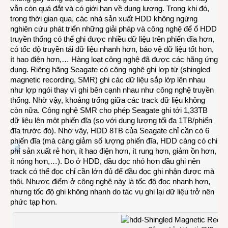
vẫn còn quá đắt và có giới hạn về dung lượng. Trong khi đó,
trong thời gian qua, các nhà sản xuất HDD không ngừng
nghiên cứu phát triển những giải pháp và công nghệ để ổ HDD
truyền thống có thể ghi được nhiều dữ liệu trên phiến đĩa hơn,
có tốc độ truyền tải dữ liệu nhanh hơn, bảo vệ dữ liệu tốt hơn,
ít hao điện hơn,… Hàng loạt công nghệ đã được các hãng ứng
dụng. Riêng hãng Seagate có công nghệ ghi lợp từ (shingled
magnetic recording, SMR) ghi các dữ liệu sắp lớp lên nhau
như lợp ngói thay vì ghi bên cạnh nhau như công nghệ truyền
thống. Nhờ vậy, khoảng trống giữa các track dữ liệu không
còn nữa. Công nghệ SMR cho phép Seagate ghi tới 1,33TB
dữ liệu lên một phiến đĩa (so với dung lượng tối đa 1TB/phiến
đĩa trước đó). Nhờ vậy, HDD 8TB của Seagate chỉ cần có 6
phiến đĩa (mà càng giảm số lượng phiến đĩa, HDD càng có chi
phí sản xuất rẻ hơn, ít hao điện hơn, ít rung hơn, giảm ồn hơn,
ít nóng hơn,…). Do ở HDD, đầu đọc nhỏ hơn đầu ghi nên
track có thể đọc chỉ cần lớn đủ để đầu đọc ghi nhận được mà
thôi. Nhược điểm ở công nghệ này là tốc độ đọc nhanh hơn,
nhưng tốc độ ghi không nhanh do tác vụ ghi lại dữ liệu trở nên
phức tạp hơn.