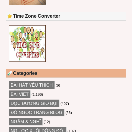
Time Zone Converter
Categories
BÀI HÁT YÊU THÍCH
(6)
BÀI VIẾT
(1,196)
DỌC ĐƯỜNG GIÓ BỤI
(407)
ĐỖ NGỌC TRANG BLOG
(36)
NGẪM & NGHĨ
(12)
NGƯỢC XUÔI DÒNG ĐỜI
(107)