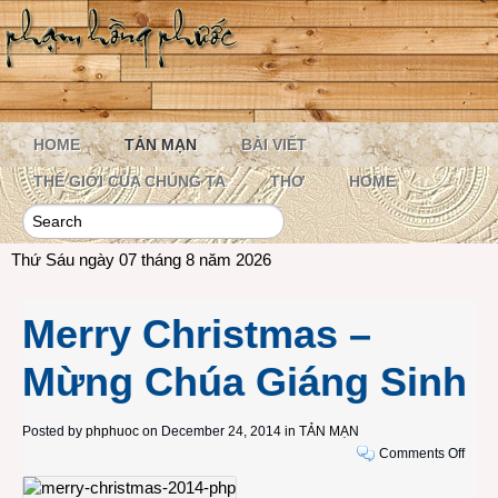
HOME
TẢN MẠN
BÀI VIẾT
THẾ GIỚI CỦA CHÚNG TA
THƠ
HOME
Thứ Sáu ngày 07 tháng 8 năm 2026
Merry Christmas –
Mừng Chúa Giáng Sinh
Posted by
phphuoc
on December 24, 2014 in
TẢN MẠN
on
Comments Off
Merry
Chris