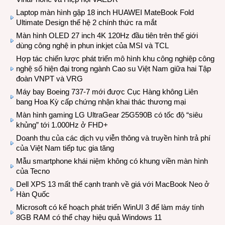
Laptop màn hình gập 18 inch HUAWEI MateBook Fold
Ultimate Design thế hệ 2 chính thức ra mắt
Màn hình OLED 27 inch 4K 120Hz đầu tiên trên thế giới
dùng công nghệ in phun inkjet của MSI và TCL
Hợp tác chiến lược phát triển mô hình khu công nghiệp công
nghệ số hiện đại trong ngành Cao su Việt Nam giữa hai Tập
đoàn VNPT và VRG
Máy bay Boeing 737-7 mới được Cục Hàng không Liên
bang Hoa Kỳ cấp chứng nhận khai thác thương mại
Màn hình gaming LG UltraGear 25G590B có tốc độ “siêu
khủng” tới 1.000Hz ở FHD+
Doanh thu của các dịch vụ viễn thông và truyền hình trả phí
của Việt Nam tiếp tục gia tăng
Mẫu smartphone khái niệm không có khung viền màn hình
của Tecno
Dell XPS 13 mất thế cạnh tranh về giá với MacBook Neo ở
Hàn Quốc
Microsoft có kế hoạch phát triển WinUI 3 để làm máy tính
8GB RAM có thể chạy hiệu quả Windows 11