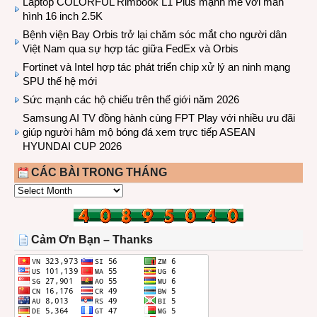
Laptop COLORFUL Rimbook L1 Plus mạnh mẽ với màn
hình 16 inch 2.5K
Bệnh viện Bay Orbis trở lại chăm sóc mắt cho người dân
Việt Nam qua sự hợp tác giữa FedEx và Orbis
Fortinet và Intel hợp tác phát triển chip xử lý an ninh mạng
SPU thế hệ mới
Sức mạnh các hộ chiếu trên thế giới năm 2026
Samsung AI TV đồng hành cùng FPT Play với nhiều ưu đãi
giúp người hâm mộ bóng đá xem trực tiếp ASEAN
HYUNDAI CUP 2026
CÁC BÀI TRONG THÁNG
CÁC
BÀI
TRONG
THÁNG
Cảm Ơn Bạn – Thanks