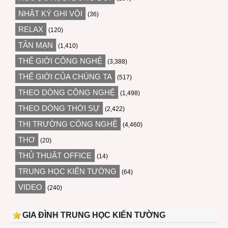
NHẬT KÝ GHI VỘI
(36)
RELAX
(120)
TẢN MẠN
(1,410)
THẾ GIỚI CÔNG NGHỆ
(3,388)
THẾ GIỚI CỦA CHÚNG TA
(517)
THEO DÒNG CÔNG NGHỆ
(1,498)
THEO DÒNG THỜI SỰ
(2,422)
THỊ TRƯỜNG CÔNG NGHỆ
(4,460)
THƠ
(20)
THỦ THUẬT OFFICE
(14)
TRUNG HỌC KIẾN TƯỜNG
(64)
VIDEO
(240)
GIA ĐÌNH TRUNG HỌC KIẾN TƯỜNG