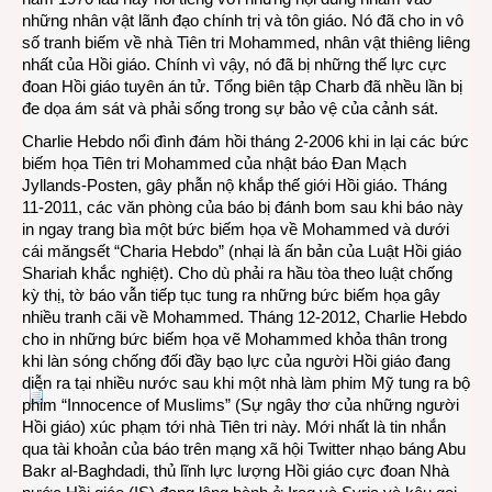
những nhân vật lãnh đạo chính trị và tôn giáo. Nó đã cho in vô
số tranh biếm về nhà Tiên tri Mohammed, nhân vật thiêng liêng
nhất của Hồi giáo. Chính vì vậy, nó đã bị những thế lực cực
đoan Hồi giáo tuyên án tử. Tổng biên tập Charb đã nhều lần bị
đe dọa ám sát và phải sống trong sự bảo vệ của cảnh sát.
Charlie Hebdo nổi đình đám hồi tháng 2-2006 khi in lại các bức
biếm họa Tiên tri Mohammed của nhật báo Đan Mạch
Jyllands-Posten, gây phẫn nộ khắp thế giới Hồi giáo. Tháng
11-2011, các văn phòng của báo bị đánh bom sau khi báo này
in ngay trang bìa một bức biếm họa về Mohammed và dưới
cái măngsết “Charia Hebdo” (nhại là ấn bản của Luật Hồi giáo
Shariah khắc nghiệt). Cho dù phải ra hầu tòa theo luật chống
kỳ thị, tờ báo vẫn tiếp tục tung ra những bức biếm họa gây
nhiều tranh cãi về Mohammed. Tháng 12-2012, Charlie Hebdo
cho in những bức biếm họa vẽ Mohammed khỏa thân trong
khi làn sóng chống đối đầy bạo lực của người Hồi giáo đang
diễn ra tại nhiều nước sau khi một nhà làm phim Mỹ tung ra bộ
phim “Innocence of Muslims” (Sự ngây thơ của những người
Hồi giáo) xúc phạm tới nhà Tiên tri này. Mới nhất là tin nhắn
qua tài khoản của báo trên mạng xã hội Twitter nhạo báng Abu
Bakr al-Baghdadi, thủ lĩnh lực lượng Hồi giáo cực đoan Nhà