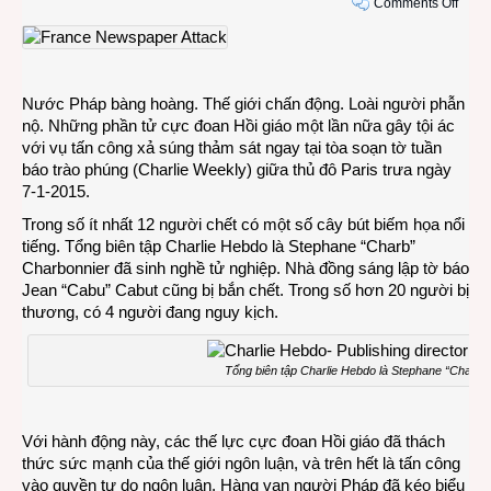
on
Comments Off
Tòa
soạn
tuần
báo
Nước Pháp bàng hoàng. Thế giới chấn động. Loài người phẫn
trào
nộ. Những phần tử cực đoan Hồi giáo một lần nữa gây tội ác
phún
với vụ tấn công xả súng thảm sát ngay tại tòa soạn tờ tuần
Pháp
báo trào phúng (Charlie Weekly) giữa thủ đô Paris trưa ngày
Charl
7-1-2015.
Hebd
bị
Trong số ít nhất 12 người chết có một số cây bút biếm họa nổi
tấn
tiếng. Tổng biên tập Charlie Hebdo là Stephane “Charb”
công
Charbonnier đã sinh nghề tử nghiệp. Nhà đồng sáng lập tờ báo
Jean “Cabu” Cabut cũng bị bắn chết. Trong số hơn 20 người bị
thương, có 4 người đang nguy kịch.
Tổng biên tập Charlie Hebdo là Stephane “Charb”
Với hành động này, các thế lực cực đoan Hồi giáo đã thách
thức sức mạnh của thế giới ngôn luận, và trên hết là tấn công
vào quyền tự do ngôn luận. Hàng vạn người Pháp đã kéo biểu