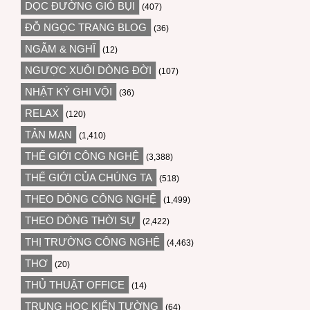
DỌC ĐƯỜNG GIÓ BỤI
(407)
ĐỖ NGỌC TRANG BLOG
(36)
NGẪM & NGHĨ
(12)
NGƯỢC XUÔI DÒNG ĐỜI
(107)
NHẬT KÝ GHI VỘI
(36)
RELAX
(120)
TẢN MẠN
(1,410)
THẾ GIỚI CÔNG NGHỆ
(3,388)
THẾ GIỚI CỦA CHÚNG TA
(518)
THEO DÒNG CÔNG NGHỆ
(1,499)
THEO DÒNG THỜI SỰ
(2,422)
THỊ TRƯỜNG CÔNG NGHỆ
(4,463)
THƠ
(20)
THỦ THUẬT OFFICE
(14)
TRUNG HỌC KIẾN TƯỜNG
(64)