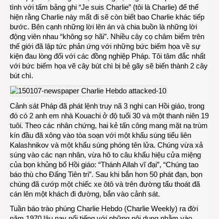
tình với tấm bảng ghi “Je suis Charlie” (tôi là Charlie) để thể
hiện rằng Charlie này mất đi sẽ còn biết bao Charlie khác tiếp
bước. Bên cạnh những lời lên án và chia buồn là những lời
động viên nhau “không sợ hãi”. Nhiều cây cọ châm biếm trên
thế giới đã lập tức phản ứng với những bức biếm họa về sự
kiện đau lòng đối với các đồng nghiệp Pháp. Tôi tâm đắc nhất
với bức biếm họa vẽ cây bút chì bị bẻ gãy sẽ biến thành 2 cây
bút chì.
Cảnh sát Pháp đã phát lệnh truy nã 3 nghi can Hồi giáo, trong
đó có 2 anh em nhà Kouachi ở độ tuổi 30 và một thanh niên 19
tuôi. Theo các nhân chứng, hai kẻ tấn công mang mặt nạ trùm
kín đầu đã xông vào tòa soạn với một khẩu súng tiểu liên
Kalashnikov và một khẩu súng phóng tên lửa. Chúng vừa xả
súng vào các nạn nhân, vừa hô to câu khẩu hiệu cửa miệng
của bọn khủng bố Hồi giáo: “Thánh Allah vĩ đại”, “Chúng tao
báo thù cho Đấng Tiên tri”. Sau khi bắn hơn 50 phát đạn, bọn
chúng đã cướp một chiếc xe ôtô và trên đường tẩu thoát đã
cán lên một khách đi đường, bắn vào cảnh sát.
Tuần báo trào phúng Charlie Hebdo (Charlie Weekly) ra đời
năm 1970 lâu nay nổi tiếng với những nội dung nhằm vào