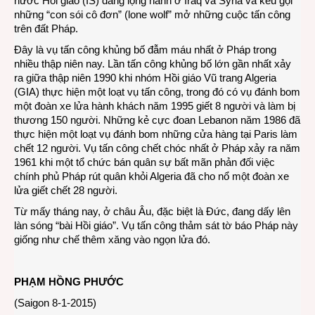
nước Hồi giáo (IS) đang lộng hành ở Iraq và Syria và kêu gọi
những “con sói cô đơn” (lone wolf” mở những cuộc tấn công
trên đất Pháp.
Đây là vụ tấn công khủng bố đẫm máu nhất ở Pháp trong
nhiều thập niên nay. Lần tấn công khủng bố lớn gần nhất xảy
ra giữa thập niên 1990 khi nhóm Hồi giáo Vũ trang Algeria
(GIA) thực hiện một loạt vụ tấn công, trong đó có vụ đánh bom
một đoàn xe lửa hành khách năm 1995 giết 8 người và làm bị
thương 150 người. Những kẻ cực đoan Lebanon năm 1986 đã
thực hiện một loạt vụ đánh bom những cửa hàng tại Paris làm
chết 12 người. Vụ tấn công chết chóc nhất ở Pháp xảy ra năm
1961 khi một tổ chức bán quân sự bất mãn phản đối việc
chính phủ Pháp rút quân khỏi Algeria đã cho nổ một đoàn xe
lửa giết chết 28 người.
Từ mấy tháng nay, ở châu Âu, đặc biệt là Đức, đang dấy lên
làn sóng “bài Hồi giáo”. Vụ tấn công thảm sát tờ báo Pháp này
giống như chế thêm xăng vào ngọn lửa đó.
PHẠM HỒNG PHƯỚC
(Saigon 8-1-2015)