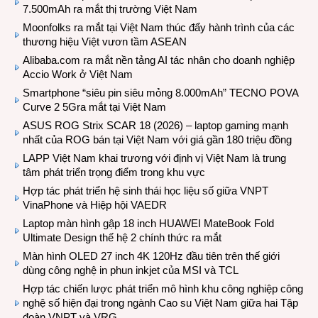
7.500mAh ra mắt thị trường Việt Nam
Moonfolks ra mắt tại Việt Nam thúc đẩy hành trình của các
thương hiệu Việt vươn tầm ASEAN
Alibaba.com ra mắt nền tảng AI tác nhân cho doanh nghiệp
Accio Work ở Việt Nam
Smartphone “siêu pin siêu mỏng 8.000mAh” TECNO POVA
Curve 2 5Gra mắt tại Việt Nam
ASUS ROG Strix SCAR 18 (2026) – laptop gaming mạnh
nhất của ROG bán tại Việt Nam với giá gần 180 triệu đồng
LAPP Việt Nam khai trương với định vị Việt Nam là trung
tâm phát triển trọng điểm trong khu vực
Hợp tác phát triển hệ sinh thái học liệu số giữa VNPT
VinaPhone và Hiệp hội VAEDR
Laptop màn hình gập 18 inch HUAWEI MateBook Fold
Ultimate Design thế hệ 2 chính thức ra mắt
Màn hình OLED 27 inch 4K 120Hz đầu tiên trên thế giới
dùng công nghệ in phun inkjet của MSI và TCL
Hợp tác chiến lược phát triển mô hình khu công nghiệp công
nghệ số hiện đại trong ngành Cao su Việt Nam giữa hai Tập
đoàn VNPT và VRG