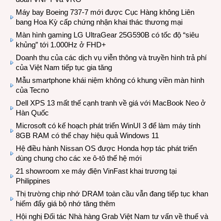
Máy bay Boeing 737-7 mới được Cục Hàng không Liên
bang Hoa Kỳ cấp chứng nhận khai thác thương mại
Màn hình gaming LG UltraGear 25G590B có tốc độ “siêu
khủng” tới 1.000Hz ở FHD+
Doanh thu của các dịch vụ viễn thông và truyền hình trả phí
của Việt Nam tiếp tục gia tăng
Mẫu smartphone khái niệm không có khung viền màn hình
của Tecno
Dell XPS 13 mất thế cạnh tranh về giá với MacBook Neo ở
Hàn Quốc
Microsoft có kế hoạch phát triển WinUI 3 để làm máy tính
8GB RAM có thể chạy hiệu quả Windows 11
Hệ điều hành Nissan OS được Honda hợp tác phát triển
dùng chung cho các xe ô-tô thế hệ mới
21 showroom xe máy điện VinFast khai trương tại
Philippines
Thị trường chip nhớ DRAM toàn cầu vẫn đang tiếp tục khan
hiếm đẩy giá bộ nhớ tăng thêm
Hội nghị Đối tác Nhà hàng Grab Việt Nam tư vấn về thuế và