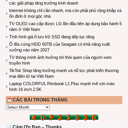
các giải pháp tăng trưởng kinh doanh
Internet không chỉ cần nhanh, mà còn phải phủ rộng khắp và
ổn định ở mọi góc nhà
TV OLED cao cấp được LG lần đầu tiên áp dụng bảo hành 5
năm ở Việt Nam
Tình hình giá ổ lưu trữ SSD đang tiếp tục tăng
Ổ đĩa cứng HDD 50TB của Seagate có khả năng xuất
xưởng vào năm 2027
TV thông minh ảnh hưởng tới thói quen của người xem
truyền hình
TikTok Shop tăng trưởng mạnh và nỗ lực phát triển thương
mại điện tử tại Việt Nam
Laptop COLORFUL Rimbook L1 Plus mạnh mẽ với màn
hình 16 inch 2.5K
CÁC BÀI TRONG THÁNG
CÁC
BÀI
TRONG
THÁNG
Cảm Ơn Bạn – Thanks