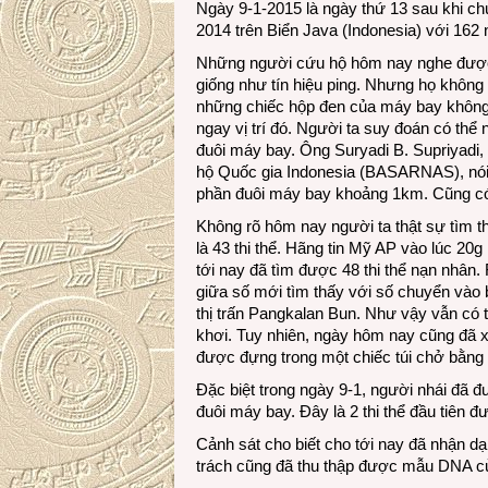
Ngày 9-1-2015 là ngày thứ 13 sau khi c
2014 trên Biển Java (Indonesia) với 162
Những người cứu hộ hôm nay nghe được 
giống như tín hiệu ping. Nhưng họ không 
những chiếc hộp đen của máy bay không. T
ngay vị trí đó. Người ta suy đoán có thể 
đuôi máy bay. Ông Suryadi B. Supriyad
hộ Quốc gia Indonesia (BASARNAS), nói r
phần đuôi máy bay khoảng 1km. Cũng có
Không rõ hôm nay người ta thật sự tìm th
là 43 thi thể. Hãng tin Mỹ AP vào lúc 20g 
tới nay đã tìm được 48 thi thể nạn nhân.
giữa số mới tìm thấy với số chuyển vào
thị trấn Pangkalan Bun. Như vậy vẫn có 
khơi. Tuy nhiên, ngày hôm nay cũng đã x
được đựng trong một chiếc túi chở bằng 
Đặc biệt trong ngày 9-1, người nhái đã đ
đuôi máy bay. Đây là 2 thi thể đầu tiên 
Cảnh sát cho biết cho tới nay đã nhận dạ
trách cũng đã thu thập được mẫu DNA củ