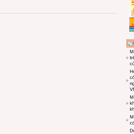
M
tr
c
Hợ
cô
n
V
M
k
kh
M
có
Do