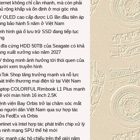
ternet không chỉ cần nhanh, mà còn phải
ủ rộng khắp và ổn định ở mọi góc nhà
V OLED cao cấp được LG lần đầu tiên áp
ụng bảo hành 5 năm ở Việt Nam
nh hình giá ổ lưu trữ SSD đang tiếp tục
ng
 đĩa cứng HDD 50TB của Seagate có khả
ăng xuất xưởng vào năm 2027
 thông minh ảnh hưởng tới thói quen của
gười xem truyền hình
ikTok Shop tăng trưởng mạnh và nỗ lực
át triển thương mại điện tử tại Việt Nam
aptop COLORFUL Rimbook L1 Plus mạnh
 với màn hình 16 inch 2.5K
nh viện Bay Orbis trở lại chăm sóc mắt
ho người dân Việt Nam qua sự hợp tác
iữa FedEx và Orbis
rtinet và Intel hợp tác phát triển chip xử lý
n ninh mạng SPU thế hệ mới
c mạnh các hộ chiếu trên thế giới năm