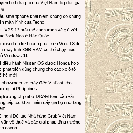
uyền hình trả phí của Việt Nam tiếp tục gia
ng
ẫu smartphone khái niệm không có khung
iền màn hình của Tecno
ll XPS 13 mất thế cạnh tranh về giá với
acBook Neo ở Hàn Quốc
crosoft có kế hoạch phát triển WinUI 3 để
àm máy tính 8GB RAM có thể chạy hiệu
uả Windows 11
ệ điều hành Nissan OS được Honda hợp
c phát triển dùng chung cho các xe ô-tô
ế hệ mới
1 showroom xe máy điện VinFast khai
ương tại Philippines
hị trường chip nhớ DRAM toàn cầu vẫn
ng tiếp tục khan hiếm đẩy giá bộ nhớ tăng
hêm
i nghị Đối tác Nhà hàng Grab Việt Nam
 vấn về thuế và các giải pháp tăng trưởng
inh doanh