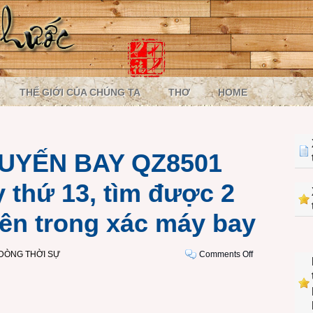
THẾ GIỚI CỦA CHÚNG TA
THƠ
HOME
UYẾN BAY QZ8501
thứ 13, tìm được 2
iên trong xác máy bay
on
DÒNG THỜI SỰ
Comments Off
THẢM
KỊCH
CHUYẾN
BAY