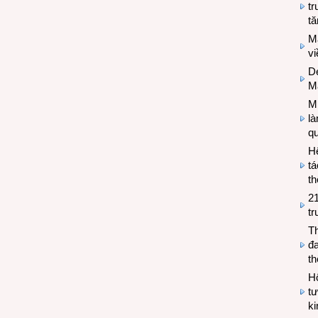
tr
tă
M
v
De
M
Mi
l
q
H
tá
th
2
tr
T
đa
t
Hộ
tư
k