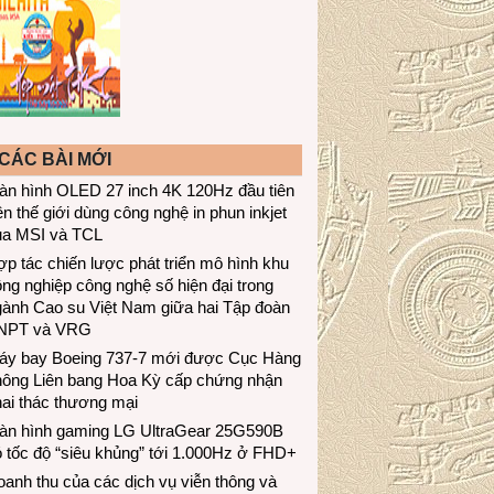
CÁC BÀI MỚI
àn hình OLED 27 inch 4K 120Hz đầu tiên
ên thế giới dùng công nghệ in phun inkjet
ủa MSI và TCL
p tác chiến lược phát triển mô hình khu
ng nghiệp công nghệ số hiện đại trong
gành Cao su Việt Nam giữa hai Tập đoàn
NPT và VRG
áy bay Boeing 737-7 mới được Cục Hàng
hông Liên bang Hoa Kỳ cấp chứng nhận
ai thác thương mại
àn hình gaming LG UltraGear 25G590B
 tốc độ “siêu khủng” tới 1.000Hz ở FHD+
anh thu của các dịch vụ viễn thông và