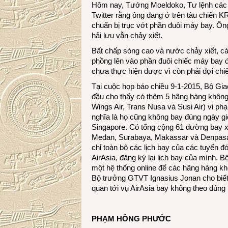
Hôm nay, Tướng Moeldoko, Tư lệnh các lự
Twitter rằng ông đang ở trên tàu chiến 
chuẩn bị trục vớt phần đuôi máy bay. Ông
hải lưu vẫn chảy xiết.
Bất chấp sóng cao và nước chảy xiết, cá
phồng lên vào phần đuôi chiếc máy bay đ
chưa thực hiện được vì còn phải đợi chi
Tại cuộc họp báo chiều 9-1-2015, Bộ Giao
đầu cho thấy có thêm 5 hãng hàng không 
Wings Air, Trans Nusa và Susi Air) vi p
nghĩa là họ cũng không bay đúng ngày gi
Singapore. Có tổng cộng 61 đường bay xu
Medan, Surabaya, Makassar và Denpasar)
chỉ toàn bộ các lịch bay của các tuyến đ
AirAsia, đăng ký lại lịch bay của mình. 
một hệ thống online để các hãng hàng kh
Bộ trưởng GTVT Ignasius Jonan cho biết s
quan tới vụ AirAsia bay không theo đúng 
PHẠM HỒNG PHƯỚC