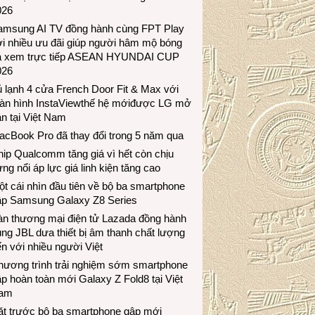
026
amsung AI TV đồng hành cùng FPT Play
i nhiều ưu đãi giúp người hâm mộ bóng
á xem trực tiếp ASEAN HYUNDAI CUP
026
 lạnh 4 cửa French Door Fit & Max với
àn hình InstaViewthế hệ mớiđược LG mở
n tại Việt Nam
acBook Pro đã thay đổi trong 5 năm qua
ip Qualcomm tăng giá vì hết còn chịu
ng nổi áp lực giá linh kiện tăng cao
t cái nhìn đầu tiên về bộ ba smartphone
ập Samsung Galaxy Z8 Series
àn thương mại điện tử Lazada đồng hành
ng JBL dưa thiết bị âm thanh chất lượng
n với nhiều người Việt
hương trình trải nghiệm sớm smartphone
p hoàn toàn mới Galaxy Z Fold8 tại Việt
am
ặt trước bộ ba smartphone gập mới