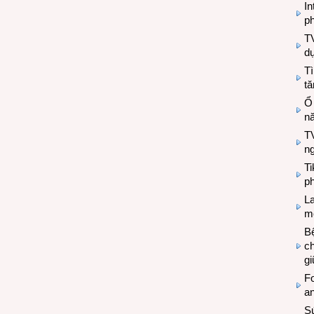
In
ph
T
d
Tì
tă
Ổ
n
TV
n
T
ph
L
mẽ
Bệ
c
g
Fo
a
Sứ