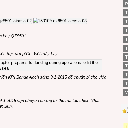
R
T
T
T
ến bay QZ8501.
T
T
iệc trục vớt phần đuôi máy bay.
T
T
hiến KRI Banda Aceh sáng 9-1-2015 để chuẩn bị cho việc
T
V
9-1-2015 vận chuyển những thi thể mà tàu chiến Nhật
an Bun.