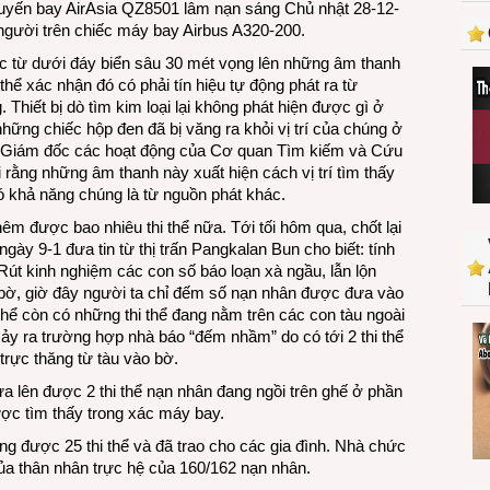
huyến bay AirAsia QZ8501 lâm nạn sáng Chủ nhật 28-12-
QZ8501
 người trên chiếc máy bay Airbus A320-200.
LÂM
NẠN:
từ dưới đáy biển sâu 30 mét vọng lên những âm thanh
Ngày
thể xác nhận đó có phải tín hiệu tự động phát ra từ
thứ
hiết bị dò tìm kim loại lại không phát hiện được gì ở
13,
những chiếc hộp đen đã bị văng ra khỏi vị trí của chúng ở
tìm
i, Giám đốc các hoạt động của Cơ quan Tìm kiếm và Cứu
được
ằng những âm thanh này xuất hiện cách vị trí tìm thấy
2
 khả năng chúng là từ nguồn phát khác.
nạn
êm được bao nhiêu thi thể nữa. Tới tối hôm qua, chốt lại
nhân
ngày 9-1 đưa tin từ thị trấn Pangkalan Bun cho biết: tính
đầu
 Rút kinh nghiệm các con số báo loạn xà ngầu, lẫn lộn
tiên
 bờ, giờ đây người ta chỉ đếm số nạn nhân được đưa vào
trong
thể còn có những thi thể đang nằm trên các con tàu ngoài
xác
ảy ra trường hợp nhà báo “đếm nhầm” do có tới 2 thi thể
máy
trực thăng từ tàu vào bờ.
bay
ưa lên được 2 thi thể nạn nhân đang ngồi trên ghế ở phần
được tìm thấy trong xác máy bay.
ng được 25 thi thể và đã trao cho các gia đình. Nhà chức
a thân nhân trực hệ của 160/162 nạn nhân.