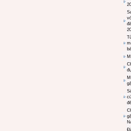
2
S
vớ
đ
2
Tủ
m
bá
M
Ch
đự
Mộ
g
S
cù
đế
C
gậ
N
Đ