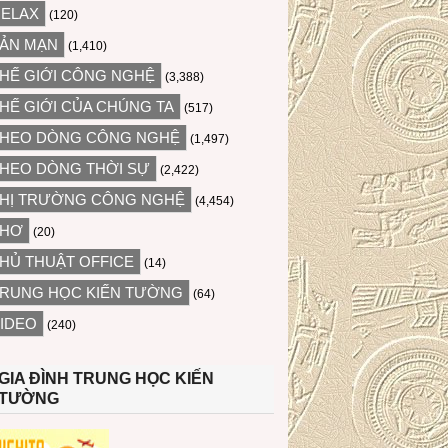
ELAX
(120)
ẢN MẠN
(1,410)
HẾ GIỚI CÔNG NGHỆ
(3,388)
HẾ GIỚI CỦA CHÚNG TA
(517)
HEO DÒNG CÔNG NGHỆ
(1,497)
HEO DÒNG THỜI SỰ
(2,422)
HỊ TRƯỜNG CÔNG NGHỆ
(4,454)
THƠ
(20)
HỦ THUẬT OFFICE
(14)
RUNG HỌC KIẾN TƯỜNG
(64)
IDEO
(240)
GIA ĐÌNH TRUNG HỌC KIẾN
TƯỜNG