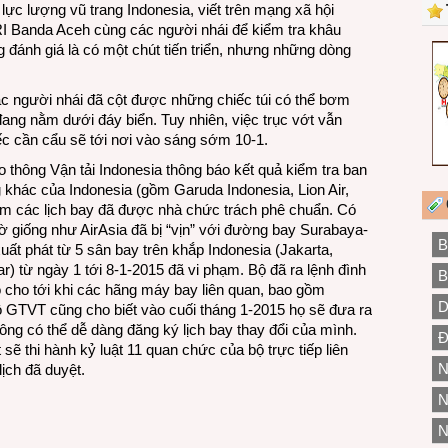
c lượng vũ trang Indonesia, viết trên mạng xã hội
KRI Banda Aceh cùng các người nhái để kiểm tra khâu
 đánh giá là có một chút tiến triển, nhưng những dòng
c người nhái đã cột được những chiếc túi có thể bơm
ang nằm dưới đáy biển. Tuy nhiên, việc trục vớt vẫn
ếc cần cẩu sẽ tới nơi vào sáng sớm 10-1.
 thông Vận tải Indonesia thông báo kết quả kiểm tra ban
khác của Indonesia (gồm Garuda Indonesia, Lion Air,
hạm các lịch bay đã được nhà chức trách phê chuẩn. Có
ờ giống như AirAsia đã bị “vịn” với đường bay Surabaya-
B
ất phát từ 5 sân bay trên khắp Indonesia (Jakarta,
 từ ngày 1 tới 8-1-2015 đã vi phạm. Bộ đã ra lệnh đình
B
ó cho tới khi các hãng máy bay liên quan, bao gồm
D
Bộ GTVT cũng cho biết vào cuối tháng 1-2015 họ sẽ đưa ra
ông có thể dễ dàng đăng ký lịch bay thay đổi của mình.
Đ
ẽ thi hành kỷ luật 11 quan chức của bộ trực tiếp liên
N
lịch đã duyệt.
N
N