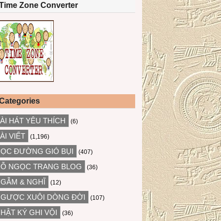
Time Zone Converter
Categories
ÀI HÁT YÊU THÍCH
(6)
ÀI VIẾT
(1,196)
ỌC ĐƯỜNG GIÓ BỤI
(407)
Ỗ NGỌC TRANG BLOG
(36)
GẪM & NGHĨ
(12)
GƯỢC XUÔI DÒNG ĐỜI
(107)
HẬT KÝ GHI VỘI
(36)