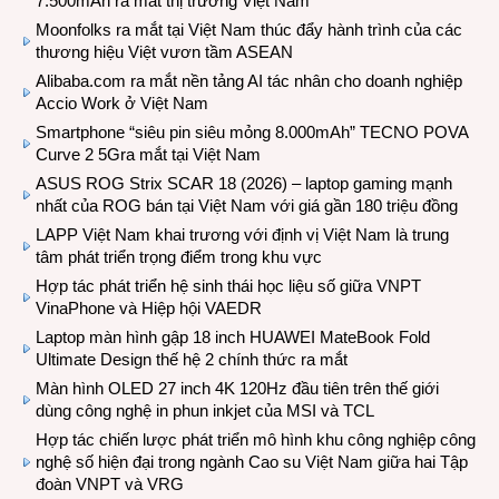
7.500mAh ra mắt thị trường Việt Nam
Moonfolks ra mắt tại Việt Nam thúc đẩy hành trình của các
thương hiệu Việt vươn tầm ASEAN
Alibaba.com ra mắt nền tảng AI tác nhân cho doanh nghiệp
Accio Work ở Việt Nam
Smartphone “siêu pin siêu mỏng 8.000mAh” TECNO POVA
Curve 2 5Gra mắt tại Việt Nam
ASUS ROG Strix SCAR 18 (2026) – laptop gaming mạnh
nhất của ROG bán tại Việt Nam với giá gần 180 triệu đồng
LAPP Việt Nam khai trương với định vị Việt Nam là trung
tâm phát triển trọng điểm trong khu vực
Hợp tác phát triển hệ sinh thái học liệu số giữa VNPT
VinaPhone và Hiệp hội VAEDR
Laptop màn hình gập 18 inch HUAWEI MateBook Fold
Ultimate Design thế hệ 2 chính thức ra mắt
Màn hình OLED 27 inch 4K 120Hz đầu tiên trên thế giới
dùng công nghệ in phun inkjet của MSI và TCL
Hợp tác chiến lược phát triển mô hình khu công nghiệp công
nghệ số hiện đại trong ngành Cao su Việt Nam giữa hai Tập
đoàn VNPT và VRG