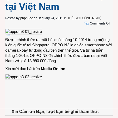
tại Việt Nam
Posted by
phphuoc
on January 24, 2015 in
THẾ GIỚI CÔNG NGHỆ
on
Comments Off
OPP
N3:
smar
Được chính thức ra mắt hồi cuối tháng 10-2014 trong một sự
có
kiện quốc tế tại Singapore, OPPO N3 là chiếc smartphone với
came
camera xoay tự động đầu tiên trên thế giới. Và từ hạ tuần
xoay
tháng 1-2015, OPPO N3 đã chính thức được bán ra tại Việt
tự
Nam với giá 13.990.000 đồng.
động
Xin mời đọc bài trên
Media Online
đầu
tiên
trên
thế
giới
chính
thức
lên
Xin Cảm ơn Bạn, lượt bạn bè ghé thăm thứ:
kệ