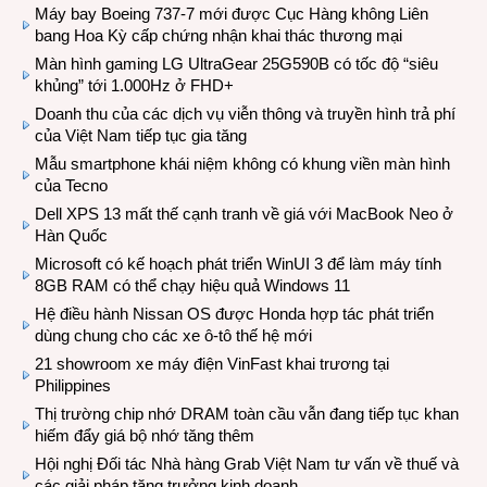
Máy bay Boeing 737-7 mới được Cục Hàng không Liên
bang Hoa Kỳ cấp chứng nhận khai thác thương mại
Màn hình gaming LG UltraGear 25G590B có tốc độ “siêu
khủng” tới 1.000Hz ở FHD+
Doanh thu của các dịch vụ viễn thông và truyền hình trả phí
của Việt Nam tiếp tục gia tăng
Mẫu smartphone khái niệm không có khung viền màn hình
của Tecno
Dell XPS 13 mất thế cạnh tranh về giá với MacBook Neo ở
Hàn Quốc
Microsoft có kế hoạch phát triển WinUI 3 để làm máy tính
8GB RAM có thể chạy hiệu quả Windows 11
Hệ điều hành Nissan OS được Honda hợp tác phát triển
dùng chung cho các xe ô-tô thế hệ mới
21 showroom xe máy điện VinFast khai trương tại
Philippines
Thị trường chip nhớ DRAM toàn cầu vẫn đang tiếp tục khan
hiếm đẩy giá bộ nhớ tăng thêm
Hội nghị Đối tác Nhà hàng Grab Việt Nam tư vấn về thuế và
các giải pháp tăng trưởng kinh doanh