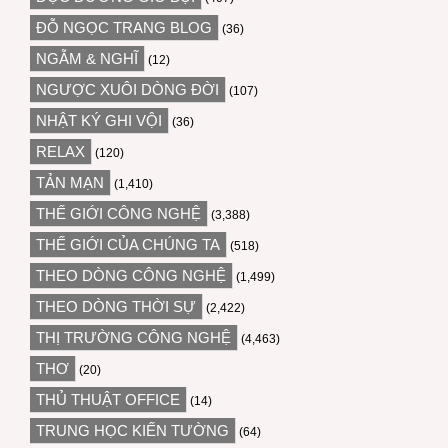
ĐỖ NGỌC TRANG BLOG
(36)
NGẪM & NGHĨ
(12)
NGƯỢC XUÔI DÒNG ĐỜI
(107)
NHẬT KÝ GHI VỘI
(36)
RELAX
(120)
TẢN MẠN
(1,410)
THẾ GIỚI CÔNG NGHỆ
(3,388)
THẾ GIỚI CỦA CHÚNG TA
(518)
THEO DÒNG CÔNG NGHỆ
(1,499)
THEO DÒNG THỜI SỰ
(2,422)
THỊ TRƯỜNG CÔNG NGHỆ
(4,463)
THƠ
(20)
THỦ THUẬT OFFICE
(14)
TRUNG HỌC KIẾN TƯỜNG
(64)