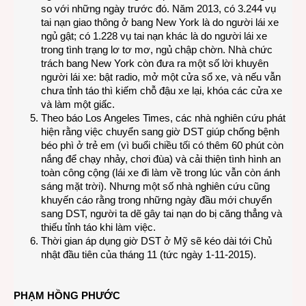
so với những ngày trước đó. Năm 2013, có 3.244 vụ
tai nạn giao thông ở bang New York là do người lái xe
ngủ gật; có 1.228 vụ tai nạn khác là do người lái xe
trong tình trạng lơ tơ mơ, ngủ chập chờn. Nhà chức
trách bang New York còn đưa ra một số lời khuyên
người lái xe: bật radio, mở một cửa sổ xe, và nếu vẫn
chưa tỉnh táo thì kiếm chỗ đậu xe lại, khóa các cửa xe
và làm một giấc.
Theo báo Los Angeles Times, các nhà nghiên cứu phát
hiện rằng việc chuyển sang giờ DST giúp chống bệnh
béo phì ở trẻ em (vì buổi chiều tối có thêm 60 phút còn
nắng để chạy nhảy, chơi đùa) và cải thiện tình hình an
toàn công cộng (lái xe đi làm về trong lúc vẫn còn ánh
sáng mặt trời). Nhưng một số nhà nghiên cứu cũng
khuyến cáo rằng trong những ngày đầu mới chuyển
sang DST, người ta dẽ gây tai nạn do bị căng thẳng và
thiếu tỉnh táo khi làm việc.
Thời gian áp dụng giờ DST ở Mỹ sẽ kéo dài tới Chủ
nhật đầu tiên của tháng 11 (tức ngày 1-11-2015).
PHẠM HỒNG PHƯỚC