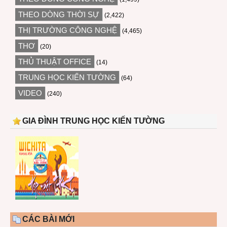
THEO DÒNG THỜI SỰ
(2,422)
THỊ TRƯỜNG CÔNG NGHỆ
(4,465)
THƠ
(20)
THỦ THUẬT OFFICE
(14)
TRUNG HỌC KIẾN TƯỜNG
(64)
VIDEO
(240)
GIA ĐÌNH TRUNG HỌC KIẾN TƯỜNG
CÁC BÀI MỚI