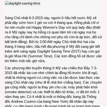
Đổi
sang
giờ
DST,
Sáng Chủ nhật 8-3-2015 này, người ở hầu hết nước Mỹ sẽ
ngườ
phải dậy sớm hơn 1 giờ so với 4 tháng qua. Hỗng phải chỉ vì
Mỹ
họ nôn muốn nói Happy Women’s Day với quý lady đâu (thiệt
dậy
ra ở Mỹ ngày nay họ hỗng có quan tâm tới cái ngày mà họ
sớm
cho rằng chỉ dành cho những nơi phụ nữ còn bị áp bức, đối xử
hơn
bất bình đẳng). Bởi từ 2:00 AM ngày Chủ nhật thứ hai của
1
tháng 3 hàng năm, hầu hết địa phương ở Mỹ đổi sang giờ tiết
giờ
kiệm ánh sáng ngày Daylight Saving Time (DST) hay còn gọi
là giờ Mùa Hè (Summer Time). Các kim đồng hồ sẽ được vặn
tới thêm một nấc giờ nữa.
Các phương tiện truyền thông ở Mỹ vào chiều thứ Bảy 7-3-
2015 đã nhắc bà con nhớ chỉnh lại đồng hồ trước khi đi ngủ,
nhất là những người có công việc và cần được báo thức vào
sáng Chủ nhật này (như đi lễ nhà thờ chẳng hạn). Các chuyên
gia cũng nhắc người ta thay pin cho các máy phát hiện khói
(smoke detector) và các thiết bị điện tử khác, vì đã tới mốc 1
năm thay pin. Có ít nhất là một vị thống đốc bang (là Thống
đốc Andrew Cuomo của bang New York) đã nhân dịp này
nhắc cư dân bang mình cẩn trọng tránh lái xe trong tình trạng