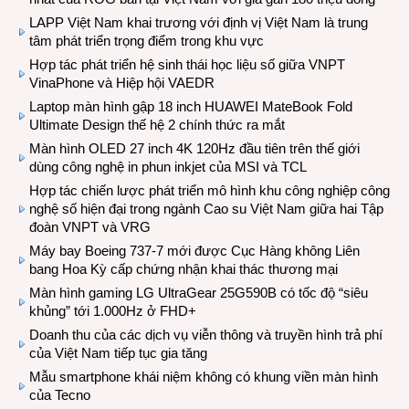
LAPP Việt Nam khai trương với định vị Việt Nam là trung
tâm phát triển trọng điểm trong khu vực
Hợp tác phát triển hệ sinh thái học liệu số giữa VNPT
VinaPhone và Hiệp hội VAEDR
Laptop màn hình gập 18 inch HUAWEI MateBook Fold
Ultimate Design thế hệ 2 chính thức ra mắt
Màn hình OLED 27 inch 4K 120Hz đầu tiên trên thế giới
dùng công nghệ in phun inkjet của MSI và TCL
Hợp tác chiến lược phát triển mô hình khu công nghiệp công
nghệ số hiện đại trong ngành Cao su Việt Nam giữa hai Tập
đoàn VNPT và VRG
Máy bay Boeing 737-7 mới được Cục Hàng không Liên
bang Hoa Kỳ cấp chứng nhận khai thác thương mại
Màn hình gaming LG UltraGear 25G590B có tốc độ “siêu
khủng” tới 1.000Hz ở FHD+
Doanh thu của các dịch vụ viễn thông và truyền hình trả phí
của Việt Nam tiếp tục gia tăng
Mẫu smartphone khái niệm không có khung viền màn hình
của Tecno