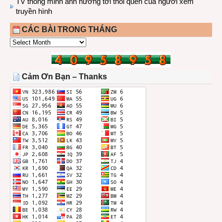
TV thông minh ảnh hưởng tới thói quen của người xem
truyền hình
CÁC BÀI TRONG THÁNG
CÁC
BÀI
TRONG
THÁNG
Cảm Ơn Bạn – Thanks