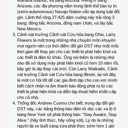
Mariana Islands, và bang Arizona. Riêng ở bang
Arizona, các địa phương nằm trong lãnh thổ bán tự trị
(semi-autonomous) Navajo Nation vẫn áp dụng luật đổi
giờ. Lãnh thổ rộng 27.425 dặm vuông này trải rộng 3
bang: đông bắc Arizona, đông nam Utah, và tây bắc
New Mexico.
Cảnh sát trưởng Cảnh sát Cứu hỏa bang Ohio, Larry
Flowers là một trong những nhà chuyên môn khuyên
mọi người nên coi thời điểm đổi giờ DST như một mốc
thời gian để thay pin cho các thiết bị phát hiện khói và
các thiết bị điện tử khác. Ông nói thêm là những nhà
nào đã sử dụng máy phát hiện khói cũ hơn 10 năm rồi,
bây giờ là dịp thay cái mới. Còn Larry Matkaitis, Cảnh
sát trưởng Cảnh sát Cứu hỏa bang Illinois, lại nói đây
là một cơ hội tốt để các gia đình tập cho con em mình
biết cách nhận ra âm thanh báo động phát ra từ các
thiết bị phát hiện khói và diễn tập thoát hiểm khẩn cấp
cho cả nhà.
Thống đốc Andrew Cuomo cho biết, trong dịp đổi giờ
DST này, các bảng thông báo điện tử dọc các xa lộ ở
bang New York sẽ phát thông báo: “Stay Awake, Stay
Alive.” (hãy tỉnh thức, hãy sống sót). Lý do là những
người lái xe buổi sáng vừa phải thức sớm hơn 1 giờ