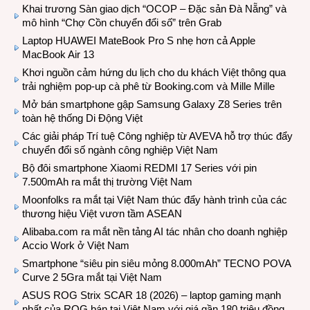
Khai trương Sàn giao dịch “OCOP – Đặc sản Đà Nẵng” và
mô hình “Chợ Cồn chuyển đổi số” trên Grab
Laptop HUAWEI MateBook Pro S nhẹ hơn cả Apple
MacBook Air 13
Khơi nguồn cảm hứng du lịch cho du khách Việt thông qua
trải nghiệm pop-up cà phê từ Booking.com và Mille Mille
Mở bán smartphone gập Samsung Galaxy Z8 Series trên
toàn hệ thống Di Động Việt
Các giải pháp Trí tuệ Công nghiệp từ AVEVA hỗ trợ thúc đẩy
chuyển đổi số ngành công nghiệp Việt Nam
Bộ đôi smartphone Xiaomi REDMI 17 Series với pin
7.500mAh ra mắt thị trường Việt Nam
Moonfolks ra mắt tại Việt Nam thúc đẩy hành trình của các
thương hiệu Việt vươn tầm ASEAN
Alibaba.com ra mắt nền tảng AI tác nhân cho doanh nghiệp
Accio Work ở Việt Nam
Smartphone “siêu pin siêu mỏng 8.000mAh” TECNO POVA
Curve 2 5Gra mắt tại Việt Nam
ASUS ROG Strix SCAR 18 (2026) – laptop gaming mạnh
nhất của ROG bán tại Việt Nam với giá gần 180 triệu đồng