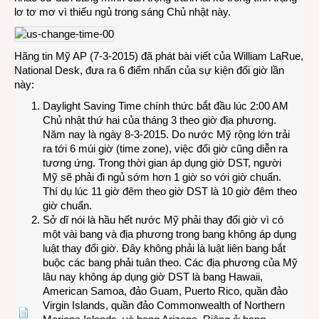
lơ tơ mơ vì thiếu ngủ trong sáng Chủ nhật này.
Hãng tin Mỹ AP (7-3-2015) đã phát bài viết của William LaRue,
National Desk, đưa ra 6 điểm nhấn của sự kiện đổi giờ lần
này:
Daylight Saving Time chính thức bắt đầu lúc 2:00 AM
Chủ nhật thứ hai của tháng 3 theo giờ địa phương.
Năm nay là ngày 8-3-2015. Do nước Mỹ rộng lớn trải
ra tới 6 múi giờ (time zone), việc đổi giờ cũng diễn ra
tương ứng. Trong thời gian áp dụng giờ DST, người
Mỹ sẽ phải đi ngủ sớm hơn 1 giờ so với giờ chuẩn.
Thí dụ lúc 11 giờ đêm theo giờ DST là 10 giờ đêm theo
giờ chuẩn.
Sở dĩ nói là hầu hết nước Mỹ phải thay đổi giờ vì có
một vài bang và địa phương trong bang không áp dụng
luật thay đổi giờ. Đây không phải là luật liên bang bắt
buộc các bang phải tuân theo. Các địa phương của Mỹ
lâu nay không áp dụng giờ DST là bang Hawaii,
American Samoa, đảo Guam, Puerto Rico, quần đảo
Virgin Islands, quần đảo Commonwealth of Northern