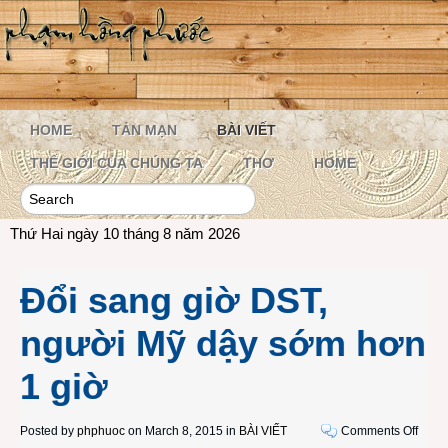
HOME
TẢN MẠN
BÀI VIẾT
THẾ GIỚI CỦA CHÚNG TA
THƠ
HOME
Thứ Hai ngày 10 tháng 8 năm 2026
Đổi sang giờ DST,
người Mỹ dậy sớm hơn
1 giờ
on
Posted by
phphuoc
on March 8, 2015 in
BÀI VIẾT
Comments Off