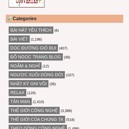
Categories
BÀI HÁT YÊU THÍCH
(6)
BÀI VIẾT
(1,196)
DỌC ĐƯỜNG GIÓ BỤI
(407)
ĐỖ NGỌC TRANG BLOG
(36)
NGẪM & NGHĨ
(12)
NGƯỢC XUÔI DÒNG ĐỜI
(107)
NHẬT KÝ GHI VỘI
(36)
RELAX
(120)
TẢN MẠN
(1,410)
THẾ GIỚI CÔNG NGHỆ
(3,388)
THẾ GIỚI CỦA CHÚNG TA
(518)
THEO DÒNG CÔNG NGHỆ
(1,499)