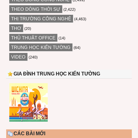
(1,499)
THEO DÒNG THỜI SỰ
(2,422)
THỊ TRƯỜNG CÔNG NGHỆ
(4,463)
THƠ
(20)
THỦ THUẬT OFFICE
(14)
TRUNG HỌC KIẾN TƯỜNG
(64)
VIDEO
(240)
GIA ĐÌNH TRUNG HỌC KIẾN TƯỜNG
CÁC BÀI MỚI