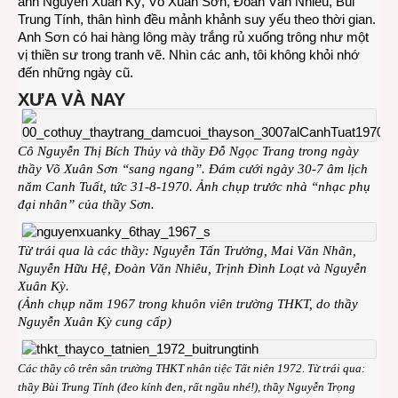
anh Nguyễn Xuân Kỳ, Võ Xuân Sơn, Đoàn Văn Nhiêu, Bùi
Trung Tính, thân hình đều mảnh khảnh suy yếu theo thời gian.
Anh Sơn có hai hàng lông mày trắng rủ xuống trông như một
vị thiền sư trong tranh vẽ. Nhìn các anh, tôi không khỏi nhớ
đến những ngày cũ.
XƯA VÀ NAY
Cô Nguyễn Thị Bích Thủy và thầy Đỗ Ngọc Trang trong ngày
thầy Võ Xuân Sơn “sang ngang”. Đám cưới ngày 30-7 âm lịch
năm Canh Tuất, tức 31-8-1970. Ảnh chụp trước nhà “nhạc phụ
đại nhân” của thầy Sơn.
T
ừ trái qua là các thầy: Nguyễn Tấn Trưởng, Mai Văn Nhãn,
Nguyễn Hữu Hệ, Đoàn Văn Nhiêu, Trịnh Đình Loạt và Nguyễn
Xuân Kỳ.
(Ảnh chụp năm 1967 trong khuôn viên trường THKT, do thầy
Nguyễn Xuân Kỳ cung cấp)
Các thầy cô trên sân trường THKT nhân tiệc Tất niên 1972. Từ trái qua:
thầy Bùi Trung Tính (đeo kính đen, rất ngầu nhé!), thầy Nguyễn Trọng