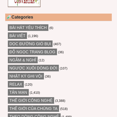
Categories
BÀI HÁT YÊU THÍCH
(6)
BÀI VIẾT
(1,196)
DỌC ĐƯỜNG GIÓ BỤI
(407)
ĐỖ NGỌC TRANG BLOG
(36)
NGẪM & NGHĨ
(12)
NGƯỢC XUÔI DÒNG ĐỜI
(107)
NHẬT KÝ GHI VỘI
(36)
RELAX
(120)
TẢN MẠN
(1,410)
THẾ GIỚI CÔNG NGHỆ
(3,388)
THẾ GIỚI CỦA CHÚNG TA
(518)
THEO DÒNG CÔNG NGHỆ