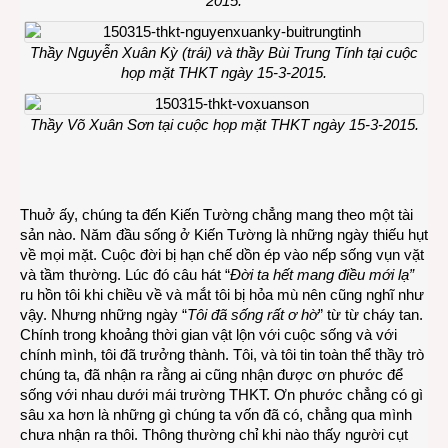
2015.
Thầy Nguyễn Xuân Kỳ (trái) và thầy Bùi Trung Tính tại cuộc
họp mặt THKT ngày 15-3-2015.
Thầy Võ Xuân Sơn tại cuộc họp mặt THKT ngày 15-3-2015.
Thuở ấy, chúng ta đến Kiến Tường chẳng mang theo một tài
sản nào. Năm đầu sống ở Kiến Tường là những ngày thiếu hụt
về mọi mặt. Cuộc đời bị hạn chế dồn ép vào nếp sống vụn vặt
và tầm thường. Lúc đó câu hát “
Đời ta hết mang điều mới lạ”
ru hồn tôi khi chiều về và mắt tôi bị hỏa mù nên cũng nghĩ như
vậy. Nhưng những ngày “
Tôi đã sống rất ơ hờ
” từ từ cháy tan.
Chính trong khoảng thời gian vật lộn với cuộc sống và với
chính mình, tôi đã trưởng thành. Tôi, và tôi tin toàn thể thầy trò
chúng ta, đã nhận ra rằng ai cũng nhận được ơn phước để
sống với nhau dưới mái trường THKT. Ơn phước chẳng có gì
sâu xa hơn là những gì chúng ta vốn đã có, chẳng qua mình
chưa nhận ra thôi. Thông thường chỉ khi nào thấy người cụt