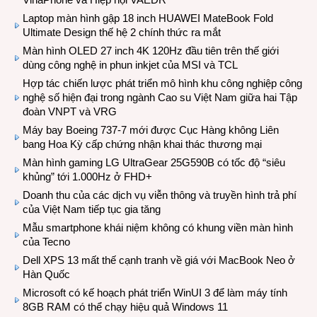
Laptop màn hình gập 18 inch HUAWEI MateBook Fold
Ultimate Design thế hệ 2 chính thức ra mắt
Màn hình OLED 27 inch 4K 120Hz đầu tiên trên thế giới
dùng công nghệ in phun inkjet của MSI và TCL
Hợp tác chiến lược phát triển mô hình khu công nghiệp công
nghệ số hiện đại trong ngành Cao su Việt Nam giữa hai Tập
đoàn VNPT và VRG
Máy bay Boeing 737-7 mới được Cục Hàng không Liên
bang Hoa Kỳ cấp chứng nhận khai thác thương mại
Màn hình gaming LG UltraGear 25G590B có tốc độ “siêu
khủng” tới 1.000Hz ở FHD+
Doanh thu của các dịch vụ viễn thông và truyền hình trả phí
của Việt Nam tiếp tục gia tăng
Mẫu smartphone khái niệm không có khung viền màn hình
của Tecno
Dell XPS 13 mất thế cạnh tranh về giá với MacBook Neo ở
Hàn Quốc
Microsoft có kế hoạch phát triển WinUI 3 để làm máy tính
8GB RAM có thể chạy hiệu quả Windows 11