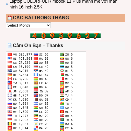
Laptop COLORFUL Rimbook L1 Plus mạnh mẽ với màn
hình 16 inch 2.5K
CÁC BÀI TRONG THÁNG
CÁC
BÀI
TRONG
THÁNG
Cảm Ơn Bạn – Thanks