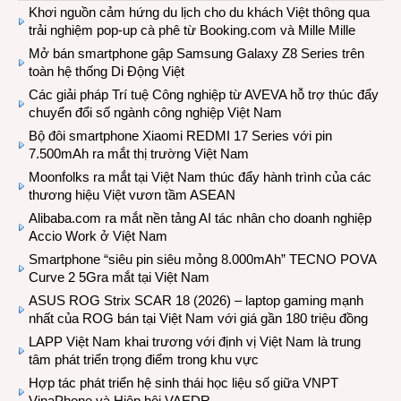
Khơi nguồn cảm hứng du lịch cho du khách Việt thông qua
trải nghiệm pop-up cà phê từ Booking.com và Mille Mille
Mở bán smartphone gập Samsung Galaxy Z8 Series trên
toàn hệ thống Di Động Việt
Các giải pháp Trí tuệ Công nghiệp từ AVEVA hỗ trợ thúc đẩy
chuyển đổi số ngành công nghiệp Việt Nam
Bộ đôi smartphone Xiaomi REDMI 17 Series với pin
7.500mAh ra mắt thị trường Việt Nam
Moonfolks ra mắt tại Việt Nam thúc đẩy hành trình của các
thương hiệu Việt vươn tầm ASEAN
Alibaba.com ra mắt nền tảng AI tác nhân cho doanh nghiệp
Accio Work ở Việt Nam
Smartphone “siêu pin siêu mỏng 8.000mAh” TECNO POVA
Curve 2 5Gra mắt tại Việt Nam
ASUS ROG Strix SCAR 18 (2026) – laptop gaming mạnh
nhất của ROG bán tại Việt Nam với giá gần 180 triệu đồng
LAPP Việt Nam khai trương với định vị Việt Nam là trung
tâm phát triển trọng điểm trong khu vực
Hợp tác phát triển hệ sinh thái học liệu số giữa VNPT
VinaPhone và Hiệp hội VAEDR