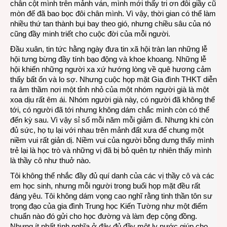
chân cột mình trên mảnh ván, mình mới thấy tri ơn đôi giầy cũ
mòn đế đã bao bọc đôi chân mình. Vì vậy, thời gian có thể làm
nhiều thứ tan thành bụi bay theo gió, nhưng chiều sâu của nó
cũng đầy minh triết cho cuộc đời của mỗi người.
Đầu xuân, tin tức hằng ngày đưa tin xã hội tràn lan những lễ
hội tưng bừng đầy tính bạo động và khoe khoang. Những lễ
hội khiến những người xa xứ hướng lòng về quê hương cảm
thấy bất ổn và lo sợ. Nhưng cuộc họp mặt Gia đình THKT diễn
ra âm thầm nơi một tỉnh nhỏ của một nhóm người già là một
xoa dịu rất êm ái. Nhóm người già này, có người đã không thể
tới, có người đã tới nhưng không dám chắc mình còn có thể
đến kỳ sau. Vì vậy sỉ số mỗi năm mỗi giảm đi. Nhưng khi còn
đủ sức, họ tụ lại với nhau trên mảnh đất xưa để chung một
niềm vui rất giản dị. Niềm vui của người bỗng dưng thấy mình
trẻ lại là học trò và những vị đã bị bỏ quên tự nhiên thấy mình
là thầy cô như thuở nào.
Tôi không thể nhắc đầy đủ quí danh của các vị thầy cô và các
em học sinh, nhưng mỗi người trong buổi họp mặt đều rất
đáng yêu. Tôi không dám vọng cao nghĩ rằng tinh thần tôn sư
trọng đạo của gia đình Trung học Kiến Tường như một điểm
chuẩn nào đó gửi cho học đường và làm đẹp cộng đồng.
Nhưng ít nhất tình nghĩa ở đây đủ đầy một ly nước giúp cho