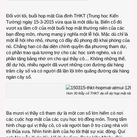
về
cuộc
Đối với tôi, buổi họp mặt Gia đình THKT (Trung học Kiến
Họp
Tường) ngày 15-3-2015 vừa qua là một dấu lạ. Biến cố đó
mặt
vượt xa tầm cỡ của một buổi họp mặt thường niên của các
Gia
bạn đồng môn, nhưng mang ý nghĩa một lễ hội. Mặc dù chỉ là
đình
một lễ hội nho nhỏ, nhưng có đầy đủ phong độ khai phóng của
THKT
nó. Chẳng hạn có đại diện chính quyền địa phương tham dự,
có phần trao quà tương trợ cho các học sinh nghèo, và có
phần tặng bảng nhớ ơn cho quí thầy cô… Không những thế,
để dự hội, nhiều người đã vượt những con đường dài hàng
trăm cây số và có người đã lặn lội trên quãng đường dài hàng
ngàn cây số.
Hơn 30 thầy cô THKT đạ về dự họp mặt năm 20
Ba mươi vị thầy cô tham dự là một con số lớn hiếm có nơi
các cuộc họp mặt của các cựu học trò đồng môn. Trong tấm
hình chụp quí vị thầy cô, có vài người bạn ở trọ cùng nhà với
tôi thủa xưa. Nhìn hình ảnh của họ tôi thật sự xúc động. Quí