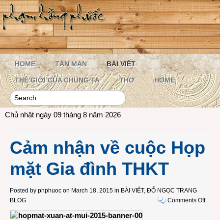
HOME
TẢN MẠN
BÀI VIẾT
THẾ GIỚI CỦA CHÚNG TA
THƠ
HOME
Chủ nhật ngày 09 tháng 8 năm 2026
Cảm nhận về cuộc Họp
mặt Gia đình THKT
Posted by
phphuoc
on March 18, 2015 in
BÀI VIẾT
,
ĐỖ NGỌC TRANG
on
BLOG
Comments Off
Cảm
nhận