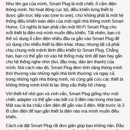
thông
Như tên gọi của mình, Smart Plug là một chiếc ổ cắm điện
minh
thông minh. Nó hoạt động cục bộ, điều khiển từng thiết bị
được gắn trực tiếp vào (one to one), chứ không phải là một hệ
thống điều khiển toàn diện của một ngôi nhà thông minh Smart
Home. Có nghĩa là bạn phải cần một Wi-Fi Smart Plug cho
mỗi thiết bị điện mà mình muốn điều khiển. Tất nhiên, bạn có
thể sử dụng ổ cắm điện nhiều đầu ra gắn vào Smart Plug để
sử dụng cho nhiều thiết bị điện khác nhau; nhưng tất cả phải
chịu chung một mệnh lệnh điều khiển từ Smart Plug. Chẳng
hạn, bạn có thể gắn nó vào hệ thống máy tính để bàn hay gắn
cho hệ thống nghe nhìn (tivi, đầu máy, dàn âm thanh) của
mình. Nói cách nào đó, Smart Plug đem tính năng thông minh
thời thượng vào những ngôi nhà bình thường; và ngay cả
trong những ngôi nhà thông minh, nó cũng giải cứu các thiết bị
không thông minh khỏi bị lạc lõng xấu thiếp hổ chàng.
Với thiết kế nhỏ gọn và xinh xắn, Smart Plug giống như một
chiếc adapter có thể gắn vào bất cứ ổ điện nào trong nhà bạn.
Mặt sau là ba chấu cắm điện để gắn vào ổ điện. Mặt trước là 3
lỗ cắm điện để bạn gắn thiết bị điện nào mà mình muốn điều
khiển.
Cách cài đặt Smart Plug rất đơn giản giúp bạn không nản. Đầu