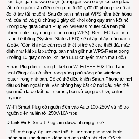
tiên, bạn gắn nó vào ổ điện (đừng gắn vào ổ điện có công tắc
tắt mở nguồn cấp điện riêng cho ổ điện, để đề phòng sự cố ai
đó lỡ tay tắt nguồn). Sau đó bạn nhấn nút WPS nằm trên hông
trái của nó và giữ chừng 1 giây để khỏi động quy trình kết nối
không dây giữa Smart Plug với wireless router của bạn (tất
nhiên router này cũng có tính năng WPS). Đèn LED báo tình
trạng hệ thống (System Status LED) sẽ nhấp nháy màu xanh
lá cây. (Còn khi nào cần reset thiết bị trở về các thiết đặt mặc
định như khi xuất xưởng, bạn nhấn giữ nút WPS/Reset trong
khoảng 10 giây cho tới khi đèn LED chuyển thành màu đỏ.)
Smart Plug được trang bị kết nối Wi-Fi IEEE 802.11n. Tầm
hoạt động của nó nằm trong vùng phủ sóng của wireless
router trong nhà bạn. Để có thể điều khiển Smart Phone từ nơi
đâu đó bên ngoài nhà, văn phòng hay bất cứ nơi đâu trên thế
giới miễn là có kết nối Internet, bạn sử dụng dịch vụ online
mydlink.
Wi-Fi Smart Plug có nguồn điện vào Auto 100-250V và hỗ trợ
nguồn điện ra lên tới 250V/16Amps.
D-Link Wi-Fi Smart Plug làm được những gì nè?
– Tắt mở ngay lập tức các thiết bị từ smartphone và tablet
thông qua ứng dụng di động (có app miễn phí cho iOS và