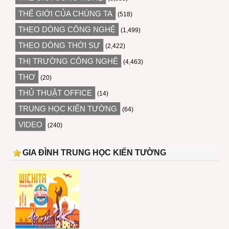
THẾ GIỚI CỦA CHÚNG TA
(518)
THEO DÒNG CÔNG NGHỆ
(1,499)
THEO DÒNG THỜI SỰ
(2,422)
THỊ TRƯỜNG CÔNG NGHỆ
(4,463)
THƠ
(20)
THỦ THUẬT OFFICE
(14)
TRUNG HỌC KIẾN TƯỜNG
(64)
VIDEO
(240)
GIA ĐÌNH TRUNG HỌC KIẾN TƯỜNG