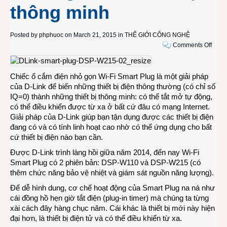
thông minh
Posted by
phphuoc
on March 21, 2015 in
THẾ GIỚI CÔNG NGHỆ
on
Comments Off
D-
Link
Wi-
Chiếc ổ cắm điện nhỏ gọn Wi-Fi Smart Plug là một giải pháp
Fi
của D-Link để biến những thiết bị điện thông thường (có chỉ số
Smar
IQ=0) thành những thiết bị thông minh: có thể tắt mở tự động,
Plug,
có thể điều khiển được từ xa ở bất cứ đâu có mạng Internet.
hô
Giải pháp của D-Link giúp bạn tận dụng được các thiết bị điện
biến
đang có và có tính linh hoạt cao nhờ có thể ứng dụng cho bất
nhữn
cứ thiết bị điện nào bạn cần.
thiết
Được D-Link trình làng hồi giữa năm 2014, đến nay Wi-Fi
bị
Smart Plug có 2 phiên bản: DSP-W110 và DSP-W215 (có
điện
thêm chức năng bảo vệ nhiệt và giám sát nguồn năng lượng).
thông
thườ
Để dễ hình dung, cơ chế hoạt động của Smart Plug na ná như
thành
cái đồng hồ hẹn giờ tắt điện (plug-in timer) mà chúng ta từng
thiết
xài cách đây hàng chục năm. Cái khác là thiết bị mới này hiện
bị
đại hơn, là thiết bị điện tử và có thể điều khiển từ xa.