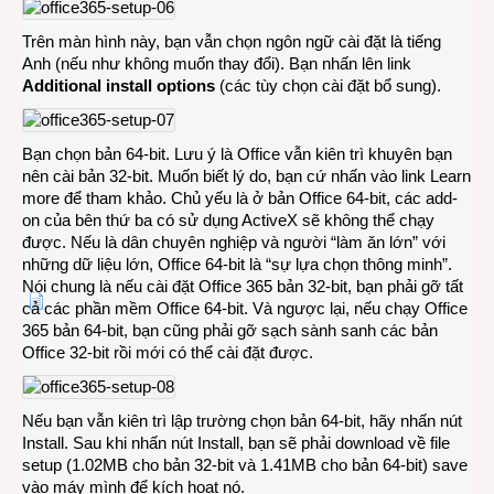
Trên màn hình này, bạn vẫn chọn ngôn ngữ cài đặt là tiếng
Anh (nếu như không muốn thay đổi). Bạn nhấn lên link
Additional install options
(các tùy chọn cài đặt bổ sung).
Bạn chọn bản 64-bit. Lưu ý là Office vẫn kiên trì khuyên bạn
nên cài bản 32-bit. Muốn biết lý do, bạn cứ nhấn vào link Learn
more để tham khảo. Chủ yếu là ở bản Office 64-bit, các add-
on của bên thứ ba có sử dụng ActiveX sẽ không thể chạy
được. Nếu là dân chuyên nghiệp và người “làm ăn lớn” với
những dữ liệu lớn, Office 64-bit là “sự lựa chọn thông minh”.
Nói chung là nếu cài đặt Office 365 bản 32-bit, bạn phải gỡ tất
cả các phần mềm Office 64-bit. Và ngược lại, nếu chạy Office
365 bản 64-bit, bạn cũng phải gỡ sạch sành sanh các bản
Office 32-bit rồi mới có thể cài đặt được.
Nếu bạn vẫn kiên trì lập trường chọn bản 64-bit, hãy nhấn nút
Install. Sau khi nhấn nút Install, bạn sẽ phải download về file
setup (1.02MB cho bản 32-bit và 1.41MB cho bản 64-bit) save
vào máy mình để kích hoạt nó.