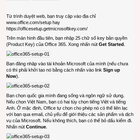
bộ
Micro
Từ trình duyệt web, bạn truy cập vào địa chỉ
Office
www.office.com/setup
hay
365
https://officesetup.getmicrosoftkey.com/
Trên màn hình đầu tiên, bạn nhập 25 chữ số key bản quyền
(Product Key) của Office 365. Xong nhấn nút
Get Started
.
Bạn đăng nhập vào tài khoản Microsoft của mình (nếu chưa
có thì phải khởi tạo nó bằng cách nhấn vào link
Sign up
Now
).
Bạn chọn quốc gia mình đang sống và ngôn ngữ sử dụng.
Nếu chọn Việt Nam, bạn có hai tùy chọn tiếng Việt và tiếng
Anh. Ở mặc định, Office tự chọn cho phép nó có thể liên lạc
với bạn qua email, chủ yếu để giới thiệu các sản phẩm và dịch
vụ của Microsoft. Nếu không thích, bạn có thể bỏ dấu kiểm đi.
Nhấn nút
Continue
.