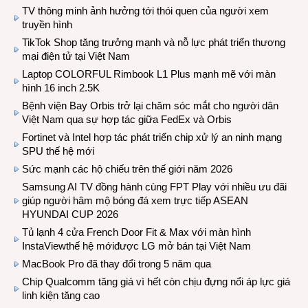
TV thông minh ảnh hưởng tới thói quen của người xem
truyền hình
TikTok Shop tăng trưởng mạnh và nỗ lực phát triển thương
mại điện tử tại Việt Nam
Laptop COLORFUL Rimbook L1 Plus mạnh mẽ với màn
hình 16 inch 2.5K
Bệnh viện Bay Orbis trở lại chăm sóc mắt cho người dân
Việt Nam qua sự hợp tác giữa FedEx và Orbis
Fortinet và Intel hợp tác phát triển chip xử lý an ninh mạng
SPU thế hệ mới
Sức mạnh các hộ chiếu trên thế giới năm 2026
Samsung AI TV đồng hành cùng FPT Play với nhiều ưu đãi
giúp người hâm mộ bóng đá xem trực tiếp ASEAN
HYUNDAI CUP 2026
Tủ lạnh 4 cửa French Door Fit & Max với màn hình
InstaViewthế hệ mớiđược LG mở bán tại Việt Nam
MacBook Pro đã thay đổi trong 5 năm qua
Chip Qualcomm tăng giá vì hết còn chịu đựng nổi áp lực giá
linh kiện tăng cao