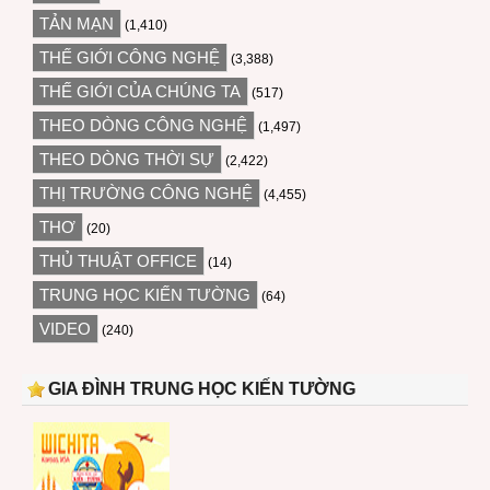
TẢN MẠN
(1,410)
THẾ GIỚI CÔNG NGHỆ
(3,388)
THẾ GIỚI CỦA CHÚNG TA
(517)
THEO DÒNG CÔNG NGHỆ
(1,497)
THEO DÒNG THỜI SỰ
(2,422)
THỊ TRƯỜNG CÔNG NGHỆ
(4,455)
THƠ
(20)
THỦ THUẬT OFFICE
(14)
TRUNG HỌC KIẾN TƯỜNG
(64)
VIDEO
(240)
GIA ĐÌNH TRUNG HỌC KIẾN TƯỜNG