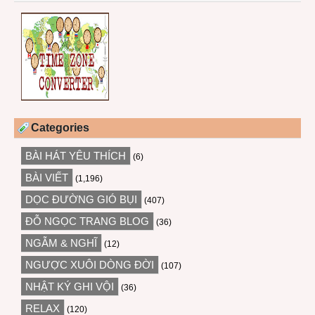
Categories
BÀI HÁT YÊU THÍCH
(6)
BÀI VIẾT
(1,196)
DỌC ĐƯỜNG GIÓ BỤI
(407)
ĐỖ NGỌC TRANG BLOG
(36)
NGẪM & NGHĨ
(12)
NGƯỢC XUÔI DÒNG ĐỜI
(107)
NHẬT KÝ GHI VỘI
(36)
RELAX
(120)