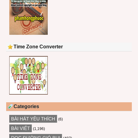
Time Zone Converter
Categories
BÀI HÁT YÊU THÍCH
(6)
BÀI VIẾT
(1,196)
DỌC ĐƯỜNG GIÓ BỤI