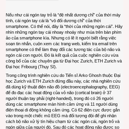
cái
trong
Nếu như cái ngón tay trỏ là “đệ nhất dương chỉ” của thời máy
thời
tính, cái ngón tay cái là “vô đối dương chỉ” của thời
smar
smartphone. Có thể nói, đây là “thời của những ngón cái”. Hãy
nhìn những ngón tay cái nhoay nhoáy như múa trên bàn phím
ảo của smartphone kìa. Nhưng có lẽ ít người biết rằng việc
soạn tin nhắn, cuộn xem các trang web, kiểm tra email trên
smartphone có thể làm thay đổi các tương tác của bộ não và
ngón cái con người. Đó là kết quả của cuộc nghiên cứu vừa
công bố của các chuyên gia từ Đại học Zurich, ETH Zurich và
Đại học Fribourg (Thụy Sĩ).
Trong công trình nghiên cứu do Tiến sĩ Arko Ghosh thuộc Đại
học Zurich và ETH Zurich đứng đầu này, các nhà nghiên cứu
đã dùng kỹ thuật điện não đồ (electroencephalography, EEG)
để đo đạc các hoạt động của vỏ não (cortical brain) ở 37
người thuận tay phải (right-handed), trong đó có 26 người
dùng các smartphone màn hình cảm ứng và 11 người dùng
điện thoại di động không cảm ứng. Có 62 điện cực được gắn
vào trong một chiếc mũ EEG mà đối tượng đội để ghi nhận
cách bộ não xử lý tín hiệu chạm từ các ngón cái, ngón trỏ và
ngón giữa của người đó. Sau đó các hoạt động não được so