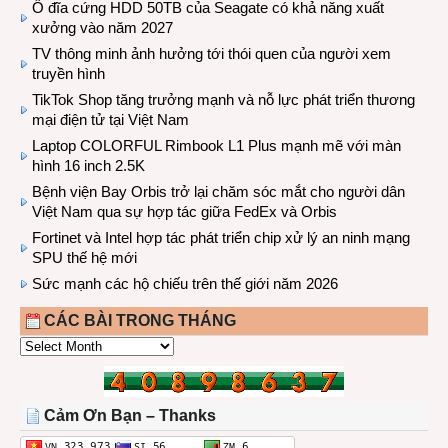
Ổ đĩa cứng HDD 50TB của Seagate có khả năng xuất
xưởng vào năm 2027
TV thông minh ảnh hưởng tới thói quen của người xem
truyền hình
TikTok Shop tăng trưởng mạnh và nỗ lực phát triển thương
mại điện tử tại Việt Nam
Laptop COLORFUL Rimbook L1 Plus mạnh mẽ với màn
hình 16 inch 2.5K
Bệnh viện Bay Orbis trở lại chăm sóc mắt cho người dân
Việt Nam qua sự hợp tác giữa FedEx và Orbis
Fortinet và Intel hợp tác phát triển chip xử lý an ninh mạng
SPU thế hệ mới
Sức mạnh các hộ chiếu trên thế giới năm 2026
CÁC BÀI TRONG THÁNG
CÁC
BÀI
TRONG
THÁNG
Cảm Ơn Bạn – Thanks