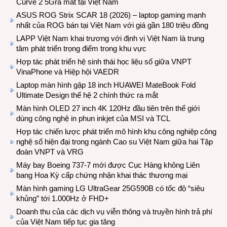
Curve 2 5Gra mắt tại Việt Nam
ASUS ROG Strix SCAR 18 (2026) – laptop gaming mạnh
nhất của ROG bán tại Việt Nam với giá gần 180 triệu đồng
LAPP Việt Nam khai trương với định vị Việt Nam là trung
tâm phát triển trọng điểm trong khu vực
Hợp tác phát triển hệ sinh thái học liệu số giữa VNPT
VinaPhone và Hiệp hội VAEDR
Laptop màn hình gập 18 inch HUAWEI MateBook Fold
Ultimate Design thế hệ 2 chính thức ra mắt
Màn hình OLED 27 inch 4K 120Hz đầu tiên trên thế giới
dùng công nghệ in phun inkjet của MSI và TCL
Hợp tác chiến lược phát triển mô hình khu công nghiệp công
nghệ số hiện đại trong ngành Cao su Việt Nam giữa hai Tập
đoàn VNPT và VRG
Máy bay Boeing 737-7 mới được Cục Hàng không Liên
bang Hoa Kỳ cấp chứng nhận khai thác thương mại
Màn hình gaming LG UltraGear 25G590B có tốc độ “siêu
khủng” tới 1.000Hz ở FHD+
Doanh thu của các dịch vụ viễn thông và truyền hình trả phí
của Việt Nam tiếp tục gia tăng