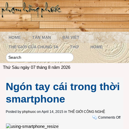
HOME
TẢN MẠN
BÀI VIẾT
THẾ GIỚI CỦA CHÚNG TA
THƠ
HOME
Thứ Sáu ngày 07 tháng 8 năm 2026
Ngón tay cái trong thời
smartphone
Posted by
phphuoc
on April 14, 2015 in
THẾ GIỚI CÔNG NGHỆ
on
Comments Off
Ngón
tay