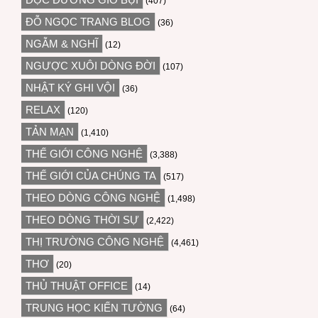
(407)
ĐỖ NGỌC TRANG BLOG
(36)
NGẪM & NGHĨ
(12)
NGƯỢC XUÔI DÒNG ĐỜI
(107)
NHẬT KÝ GHI VỘI
(36)
RELAX
(120)
TẢN MẠN
(1,410)
THẾ GIỚI CÔNG NGHỆ
(3,388)
THẾ GIỚI CỦA CHÚNG TA
(517)
THEO DÒNG CÔNG NGHỆ
(1,498)
THEO DÒNG THỜI SỰ
(2,422)
THỊ TRƯỜNG CÔNG NGHỆ
(4,461)
THƠ
(20)
THỦ THUẬT OFFICE
(14)
TRUNG HỌC KIẾN TƯỜNG
(64)