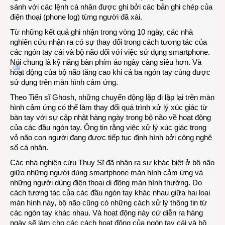
sánh với các lệnh cá nhân được ghi bởi các bản ghi chép của
điện thoại (phone log) từng người đã xài.
Từ những kết quả ghi nhận trong vòng 10 ngày, các nhà
nghiên cứu nhận ra có sự thay đổi trong cách tương tác của
các ngón tay cái và bộ não đối với việc sử dụng smartphone.
Nói chung là kỹ năng bàn phím ảo ngày càng siêu hơn. Và
hoạt động của bộ não tăng cao khi cả ba ngón tay cùng được
sử dụng trên màn hình cảm ứng.
Theo Tiến sĩ Ghosh, những chuyển động lặp đi lặp lại trên màn
hình cảm ứng có thể làm thay đổi quá trình xử lý xúc giác từ
bàn tay với sự cập nhật hàng ngày trong bộ não về hoạt động
của các đầu ngón tay. Ông tin rằng việc xử lý xúc giác trong
vỏ não con người đang được tiếp tục định hình bởi công nghệ
số cá nhân.
Các nhà nghiên cứu Thụy Sĩ đã nhận ra sự khác biệt ở bộ não
giữa những người dùng smartphone màn hình cảm ứng và
những người dùng điện thoại di động màn hình thường. Do
cách tương tác của các đầu ngón tay khác nhau giữa hai loại
màn hình này, bộ não cũng có những cách xử lý thông tin từ
các ngón tay khác nhau. Và hoạt động này cứ diễn ra hàng
ngày sẽ làm cho các cách hoạt động của ngón tay cái và bộ