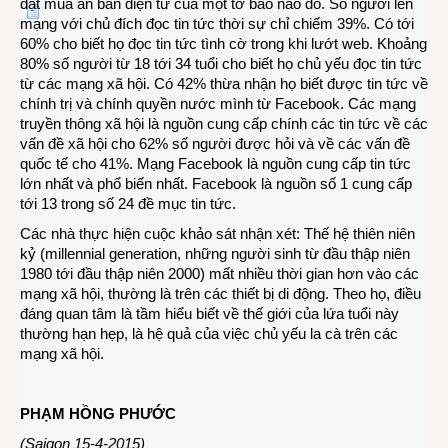
đặt mua ấn bản điện tử của một tờ báo nào đó. Số người lên
mạng với chủ đích đọc tin tức thời sự chỉ chiếm 39%. Có tới
60% cho biết họ đọc tin tức tình cờ trong khi lướt web. Khoảng
80% số người từ 18 tới 34 tuổi cho biết họ chủ yếu đọc tin tức
từ các mạng xã hội. Có 42% thừa nhận họ biết được tin tức về
chính trị và chính quyền nước mình từ Facebook. Các mạng
truyền thông xã hội là nguồn cung cấp chính các tin tức về các
vấn đề xã hội cho 62% số người được hỏi và về các vấn đề
quốc tế cho 41%. Mạng Facebook là nguồn cung cấp tin tức
lớn nhất và phổ biến nhất. Facebook là nguồn số 1 cung cấp
tới 13 trong số 24 đề mục tin tức.
Các nhà thực hiện cuộc khảo sát nhận xét: Thế hệ thiên niên
kỷ (millennial generation, những người sinh từ đầu thập niên
1980 tới đầu thập niên 2000) mất nhiều thời gian hơn vào các
mạng xã hội, thường là trên các thiết bị di động. Theo họ, điều
đáng quan tâm là tầm hiểu biết về thế giới của lứa tuổi này
thường hạn hẹp, là hệ quả của việc chủ yếu la cà trên các
mạng xã hội.
PHẠM HỒNG PHƯỚC
(Saigon 15-4-2015)