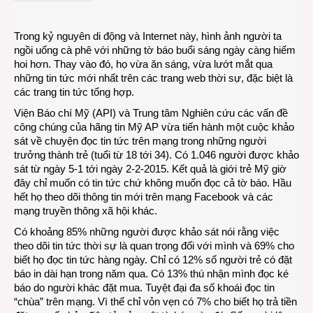
đọc
gì
Trong kỷ nguyên di động và Internet này, hình ảnh người ta
trên
ngồi uống cà phê với những tờ báo buổi sáng ngày càng hiếm
mạng
hoi hơn. Thay vào đó, họ vừa ăn sáng, vừa lướt mắt qua
những tin tức mới nhất trên các trang web thời sự, đặc biệt là
các trang tin tức tổng hợp.
Viện Báo chí Mỹ (API) và Trung tâm Nghiên cứu các vấn đề
công chúng của hãng tin Mỹ AP vừa tiến hành một cuộc khảo
sát về chuyện đọc tin tức trên mạng trong những người
trưởng thành trẻ (tuổi từ 18 tới 34). Có 1.046 người được khảo
sát từ ngày 5-1 tới ngày 2-2-2015. Kết quả là giới trẻ Mỹ giờ
đây chỉ muốn có tin tức chứ không muốn đọc cả tờ báo. Hầu
hết họ theo dõi thông tin mới trên mạng Facebook và các
mạng truyền thông xã hội khác.
Có khoảng 85% những người được khảo sát nói rằng việc
theo dõi tin tức thời sự là quan trọng đối với mình và 69% cho
biết họ đọc tin tức hàng ngày. Chỉ có 12% số người trẻ có đặt
báo in dài hạn trong năm qua. Có 13% thú nhận mình đọc ké
báo do người khác đặt mua. Tuyệt đại đa số khoái đọc tin
“chùa” trên mạng. Vì thế chỉ vỏn vẹn có 7% cho biết họ trả tiền