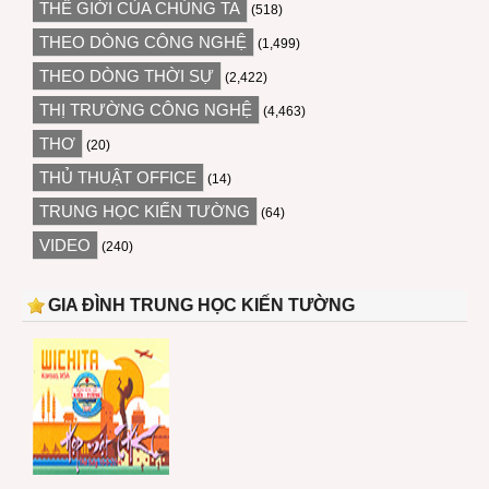
THẾ GIỚI CỦA CHÚNG TA
(518)
THEO DÒNG CÔNG NGHỆ
(1,499)
THEO DÒNG THỜI SỰ
(2,422)
THỊ TRƯỜNG CÔNG NGHỆ
(4,463)
THƠ
(20)
THỦ THUẬT OFFICE
(14)
TRUNG HỌC KIẾN TƯỜNG
(64)
VIDEO
(240)
GIA ĐÌNH TRUNG HỌC KIẾN TƯỜNG