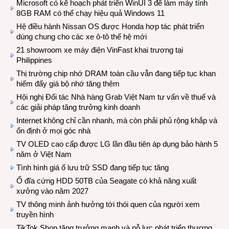
Microsoft có kế hoạch phát triển WinUI 3 để làm máy tính
8GB RAM có thể chạy hiệu quả Windows 11
Hệ điều hành Nissan OS được Honda hợp tác phát triển
dùng chung cho các xe ô-tô thế hệ mới
21 showroom xe máy điện VinFast khai trương tại
Philippines
Thị trường chip nhớ DRAM toàn cầu vẫn đang tiếp tục khan
hiếm đẩy giá bộ nhớ tăng thêm
Hội nghị Đối tác Nhà hàng Grab Việt Nam tư vấn về thuế và
các giải pháp tăng trưởng kinh doanh
Internet không chỉ cần nhanh, mà còn phải phủ rộng khắp và
ổn định ở mọi góc nhà
TV OLED cao cấp được LG lần đầu tiên áp dụng bảo hành 5
năm ở Việt Nam
Tình hình giá ổ lưu trữ SSD đang tiếp tục tăng
Ổ đĩa cứng HDD 50TB của Seagate có khả năng xuất
xưởng vào năm 2027
TV thông minh ảnh hưởng tới thói quen của người xem
truyền hình
TikTok Shop tăng trưởng mạnh và nỗ lực phát triển thương