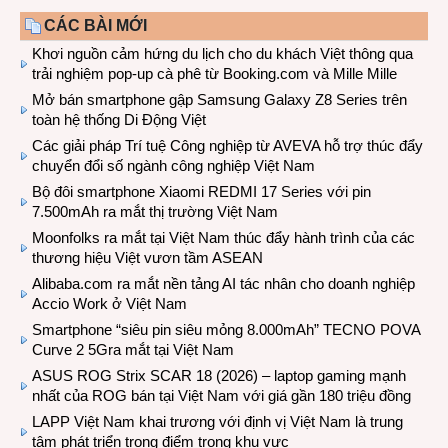
CÁC BÀI MỚI
Khơi nguồn cảm hứng du lịch cho du khách Việt thông qua
trải nghiệm pop-up cà phê từ Booking.com và Mille Mille
Mở bán smartphone gập Samsung Galaxy Z8 Series trên
toàn hệ thống Di Động Việt
Các giải pháp Trí tuệ Công nghiệp từ AVEVA hỗ trợ thúc đẩy
chuyển đổi số ngành công nghiệp Việt Nam
Bộ đôi smartphone Xiaomi REDMI 17 Series với pin
7.500mAh ra mắt thị trường Việt Nam
Moonfolks ra mắt tại Việt Nam thúc đẩy hành trình của các
thương hiệu Việt vươn tầm ASEAN
Alibaba.com ra mắt nền tảng AI tác nhân cho doanh nghiệp
Accio Work ở Việt Nam
Smartphone “siêu pin siêu mỏng 8.000mAh” TECNO POVA
Curve 2 5Gra mắt tại Việt Nam
ASUS ROG Strix SCAR 18 (2026) – laptop gaming mạnh
nhất của ROG bán tại Việt Nam với giá gần 180 triệu đồng
LAPP Việt Nam khai trương với định vị Việt Nam là trung
tâm phát triển trọng điểm trong khu vực