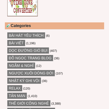
Categories
BÀI HÁT YÊU THÍCH
(6)
BÀI VIẾT
(1,196)
DỌC ĐƯỜNG GIÓ BỤI
(407)
ĐỖ NGỌC TRANG BLOG
(36)
NGẪM & NGHĨ
(12)
NGƯỢC XUÔI DÒNG ĐỜI
(107)
NHẬT KÝ GHI VỘI
(36)
RELAX
(120)
TẢN MẠN
(1,410)
THẾ GIỚI CÔNG NGHỆ
(3,388)