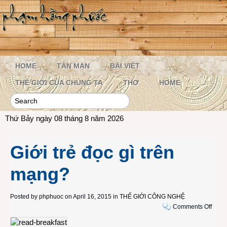
HOME
TẢN MẠN
BÀI VIẾT
THẾ GIỚI CỦA CHÚNG TA
THƠ
HOME
Thứ Bảy ngày 08 tháng 8 năm 2026
Giới trẻ đọc gì trên
mạng?
Posted by
phphuoc
on April 16, 2015 in
THẾ GIỚI CÔNG NGHỆ
on
Comments Off
Giới
trẻ