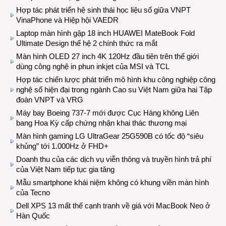
Hợp tác phát triển hệ sinh thái học liệu số giữa VNPT
VinaPhone và Hiệp hội VAEDR
Laptop màn hình gập 18 inch HUAWEI MateBook Fold
Ultimate Design thế hệ 2 chính thức ra mắt
Màn hình OLED 27 inch 4K 120Hz đầu tiên trên thế giới
dùng công nghệ in phun inkjet của MSI và TCL
Hợp tác chiến lược phát triển mô hình khu công nghiệp công
nghệ số hiện đại trong ngành Cao su Việt Nam giữa hai Tập
đoàn VNPT và VRG
Máy bay Boeing 737-7 mới được Cục Hàng không Liên
bang Hoa Kỳ cấp chứng nhận khai thác thương mại
Màn hình gaming LG UltraGear 25G590B có tốc độ “siêu
khủng” tới 1.000Hz ở FHD+
Doanh thu của các dịch vụ viễn thông và truyền hình trả phí
của Việt Nam tiếp tục gia tăng
Mẫu smartphone khái niệm không có khung viền màn hình
của Tecno
Dell XPS 13 mất thế cạnh tranh về giá với MacBook Neo ở
Hàn Quốc