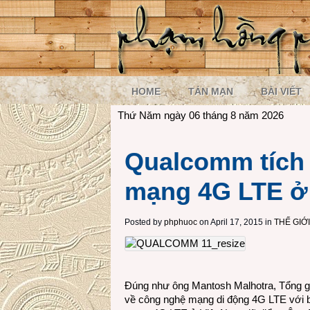
HOME
TẢN MẠN
BÀI VIẾT
Thứ Năm ngày 06 tháng 8 năm 2026
Qualcomm tích 
mạng 4G LTE ở
Posted by
phphuoc
on April 17, 2015 in
THẾ GIỚ
Đúng như ông Mantosh Malhotra, Tổng g
về công nghệ mạng di động 4G LTE với bá