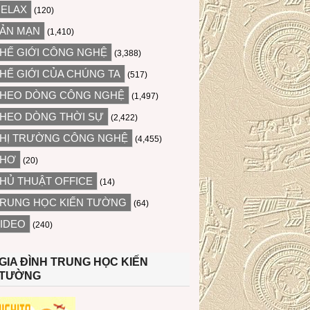
ELAX
(120)
ẢN MẠN
(1,410)
HẾ GIỚI CÔNG NGHỆ
(3,388)
HẾ GIỚI CỦA CHÚNG TA
(517)
HEO DÒNG CÔNG NGHỆ
(1,497)
HEO DÒNG THỜI SỰ
(2,422)
HỊ TRƯỜNG CÔNG NGHỆ
(4,455)
THƠ
(20)
HỦ THUẬT OFFICE
(14)
RUNG HỌC KIẾN TƯỜNG
(64)
IDEO
(240)
GIA ĐÌNH TRUNG HỌC KIẾN
TƯỜNG