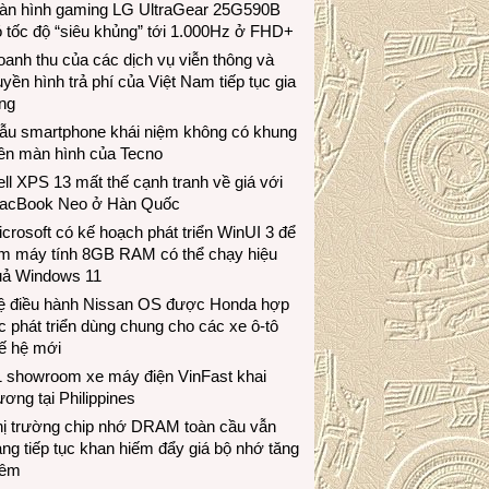
àn hình gaming LG UltraGear 25G590B
 tốc độ “siêu khủng” tới 1.000Hz ở FHD+
anh thu của các dịch vụ viễn thông và
uyền hình trả phí của Việt Nam tiếp tục gia
ng
ẫu smartphone khái niệm không có khung
iền màn hình của Tecno
ll XPS 13 mất thế cạnh tranh về giá với
acBook Neo ở Hàn Quốc
crosoft có kế hoạch phát triển WinUI 3 để
àm máy tính 8GB RAM có thể chạy hiệu
uả Windows 11
ệ điều hành Nissan OS được Honda hợp
c phát triển dùng chung cho các xe ô-tô
ế hệ mới
1 showroom xe máy điện VinFast khai
ương tại Philippines
hị trường chip nhớ DRAM toàn cầu vẫn
ng tiếp tục khan hiếm đẩy giá bộ nhớ tăng
hêm