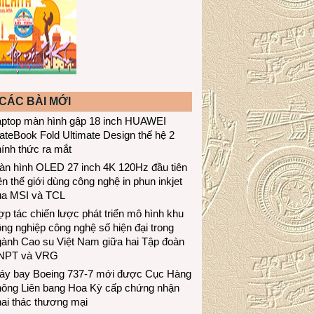
CÁC BÀI MỚI
aptop màn hình gập 18 inch HUAWEI
teBook Fold Ultimate Design thế hệ 2
ính thức ra mắt
àn hình OLED 27 inch 4K 120Hz đầu tiên
ên thế giới dùng công nghệ in phun inkjet
ủa MSI và TCL
p tác chiến lược phát triển mô hình khu
ng nghiệp công nghệ số hiện đại trong
gành Cao su Việt Nam giữa hai Tập đoàn
NPT và VRG
áy bay Boeing 737-7 mới được Cục Hàng
hông Liên bang Hoa Kỳ cấp chứng nhận
ai thác thương mại