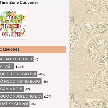
Time Zone Converter
Categories
ÀI HÁT YÊU THÍCH
(6)
ÀI VIẾT
(1,196)
ỌC ĐƯỜNG GIÓ BỤI
(407)
Ỗ NGỌC TRANG BLOG
(36)
GẪM & NGHĨ
(12)
GƯỢC XUÔI DÒNG ĐỜI
(107)
HẬT KÝ GHI VỘI
(36)