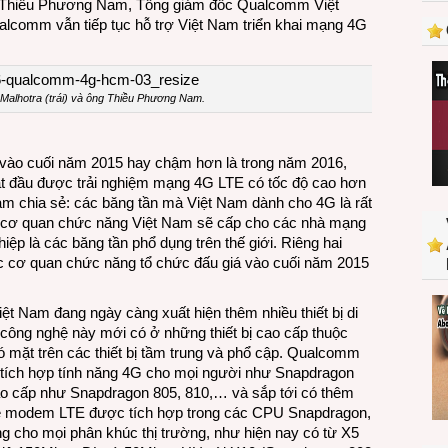
 Thiều Phương Nam, Tổng giám đốc Qualcomm Việt
triển
lcomm vẫn tiếp tục hỗ trợ Việt Nam triển khai mạng 4G
mạng
4G
LTE
ở
alhotra (trái) và ông Thiều Phương Nam.
Việt
Nam
à vào cuối năm 2015 hay chậm hơn là trong năm 2016,
ắt đầu được trải nghiệm mạng 4G LTE có tốc độ cao hơn
am chia sẻ: các băng tần mà Việt Nam dành cho 4G là rất
 cơ quan chức năng Việt Nam sẽ cấp cho các nhà mạng
iệp là các băng tần phổ dụng trên thế giới. Riêng hai
cơ quan chức năng tổ chức đấu giá vào cuối năm 2015
Việt Nam đang ngày càng xuất hiện thêm nhiều thiết bị di
công nghệ này mới có ở những thiết bị cao cấp thuộc
 mặt trên các thiết bị tầm trung và phổ cập. Qualcomm
g tích hợp tính năng 4G cho mọi người như Snapdragon
ao cấp như Snapdragon 805, 810,… và sắp tới có thêm
Về modem LTE được tích hợp trong các CPU Snapdragon,
g cho mọi phân khúc thị trường, như hiện nay có từ X5