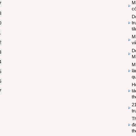
M
có
Do
tr
tă
M
v
De
M
Mi
l
q
H
tá
th
2
tr
T
đa
t