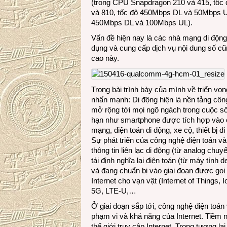
(trong CPU Snapdragon 210 và 415, tốc
và 810, tốc đô 450Mbps DL và 50Mbps 
450Mbps DL và 100Mbps UL).
Vấn đề hiện nay là các nhà mạng di động 
dụng và cung cấp dịch vụ nội dung số cũ
cao này.
Trong bài trình bày của mình về triển v
nhấn mạnh: Di động hiện là nền tảng cô
mở rộng tới mọi ngõ ngách trong cuộc sốn
hạn như smartphone được tích hợp vào c
mạng, điện toán di động, xe cộ, thiết bị 
Sự phát triển của công nghệ điện toán và 
thông tin liên lạc di động (từ analog chu
tái định nghĩa lại điện toán (từ máy tí
và đang chuẩn bị vào giai đoạn được gọi l
Internet cho vạn vật (Internet of Things
5G, LTE-U,…
Ở giai đoạn sắp tới, công nghệ điện toá
phạm vi và khả năng của Internet. Tiềm 
thế giới truy cập Internet. Trong tương la