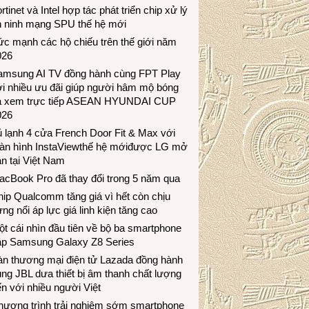
rtinet và Intel hợp tác phát triển chip xử lý
n ninh mạng SPU thế hệ mới
c mạnh các hộ chiếu trên thế giới năm
026
amsung AI TV đồng hành cùng FPT Play
i nhiều ưu đãi giúp người hâm mộ bóng
á xem trực tiếp ASEAN HYUNDAI CUP
026
 lạnh 4 cửa French Door Fit & Max với
àn hình InstaViewthế hệ mớiđược LG mở
n tại Việt Nam
acBook Pro đã thay đổi trong 5 năm qua
ip Qualcomm tăng giá vì hết còn chịu
ng nổi áp lực giá linh kiện tăng cao
t cái nhìn đầu tiên về bộ ba smartphone
ập Samsung Galaxy Z8 Series
àn thương mại điện tử Lazada đồng hành
ng JBL dưa thiết bị âm thanh chất lượng
n với nhiều người Việt
hương trình trải nghiệm sớm smartphone