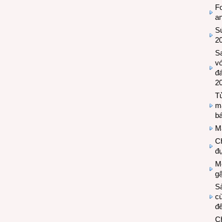
Fo
a
Sứ
2
S
vớ
đ
2
Tủ
m
bá
M
Ch
đự
Mộ
g
S
cù
đế
C