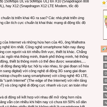
 độ 150Mbps DL và 50Mbps UL) tới X10 (Snapdragon 808
UL), hay X12 (Snapdragon X12 LTE Modem, tốc độ
chuẩn bị triển khai 4G ra sao? Các nhà phát triển ứng
ng cần tích cực chuẩn bị khai thác mạng di động tốc độ
ọng của Internet và những hứa hẹn của 4G, ông Malhotra
ng nghệ lớn nhất. Công nghệ smartphone hiện nay đang
g con người và tới nhiều lĩnh vực, thiết bị khác. Chẳng
ác ngôi nhà thông minh, thành phố thông minh, hệ thống
B
di động, thiết bị thông minh có thể đeo được wearables,…
B
di động đang tiếp tục hội tụ vào nhau, từ giai đoạn số hóa
yển sang digital) với công nghệ di động 3G sang giai đoạn
D
nh desktop chuyển sang smartphone) với công nghệ 4G LTE,
à “cạnh Internet” (The edge of the Internet) với nền tảng
Đ
, IoT) và công nghệ di động cực nhanh và cực an toàn như
N
N
n và di động sẽ kết hợp với nhau để mở rộng hơn nữa
năng vẫn còn nhiều khi hiện nay có chưa tới 50% số dân
N
i sẽ có thêm nhiều thiết bị không phải là smartphone kết