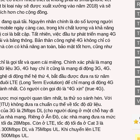
R
hiết bị loại này sẽ được xuất xưởng vào năm 2018) và sẽ
u ích hơn cho cộng đồng.
T
 đang quá tải. Nguyên nhân chính là do số lượng người
T
í mobile ngày càng cao, trong khi chất lượng và khả năng
T
oi là bất cập. Tất nhiên, việc đầu tư phát triển mạng 4G
tải và băng thông. Bản thân công nghệ 4G không chỉ có
T
mà còn có khả năng an toàn, bảo mật tốt hơn, cũng như
T
hỉ là gọi tắt và quen cái miệng. Chính xác phải là mạng
T
dữ liệu 3G, 4G hay chí ít cũng là mạng di động 3G, 4G.
ghệ di động thế hệ thứ 4, bắt đầu được đưa ra từ năm
T
 đuôi LTE (Long Term Evolution) để chỉ mạng di động 4G
ành nhất. Có người còn gọi đó là “4G xịn” (true 4G).
T
 được mọi người quan tâm nhất, ta thử so sánh hén. Với
V
ITU) không đưa ra chuẩn cụ thể về tốc độ dữ liệu.
u của 3G là 2Mbps DL (cho người dùng ở một chỗ hay đi
m” của nhà mạng. Riêng ở Ấn Độ, các nhà mạng đưa ra mức
 tối đa 28Mbps. Còn ở LTE, tốc độ tối đa ở Cat 3 là
à 300Mbps DL và 75Mbps UL. Khi chuyển lên LTE
à 500Mbps UL.