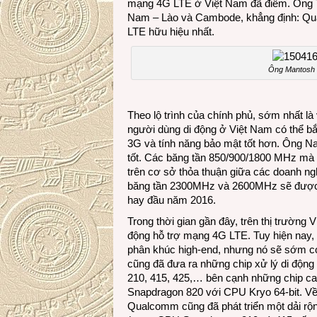
mạng 4G LTE ở Việt Nam đã điểm. Ông
Nam – Lào và Cambode, khẳng định: Qua
LTE hữu hiệu nhất.
Ông Mantosh M
Theo lộ trình của chính phủ, sớm nhất l
người dùng di động ở Việt Nam có thể b
3G và tính năng bảo mật tốt hơn. Ông N
tốt. Các băng tần 850/900/1800 MHz mà
trên cơ sở thỏa thuận giữa các doanh ngh
băng tần 2300MHz và 2600MHz sẽ được 
hay đầu năm 2016.
Trong thời gian gần đây, trên thị trường 
động hỗ trợ mạng 4G LTE. Tuy hiện nay, 
phân khúc high-end, nhưng nó sẽ sớm có
cũng đã đưa ra những chip xử lý di độn
210, 415, 425,… bên cạnh những chip c
Snapdragon 820 với CPU Kryo 64-bit. 
Qualcomm cũng đã phát triển một dải rộn