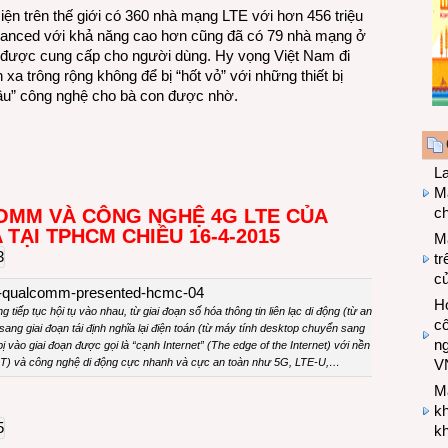
iện trên thế giới có 360 nhà mạng LTE với hơn 456 triệu
vanced với khả năng cao hơn cũng đã có 79 nhà mạng ở
ã được cung cấp cho người dùng. Hy vọng Việt Nam đi
 xa trông rộng không để bị “hốt vỏ” với những thiết bị
đầu” công nghệ cho bà con được nhờ.
L
Ma
ch
COMM VÀ CÔNG NGHỆ 4G LTE CỦA
ẠI TPHCM CHIỀU 16-4-2015
M
tr
c
Hợ
tiếp tục hội tụ vào nhau, từ giai đoạn số hóa thông tin liên lạc di động (từ analog
cô
ang giai đoạn tái định nghĩa lại điện toán (từ máy tính desktop chuyển sang
n
ào giai đoạn được gọi là “cạnh Internet” (The edge of the Internet) với nền tảng
, IoT) và công nghệ di động cực nhanh và cực an toàn như 5G, LTE-U,…
V
M
k
kh