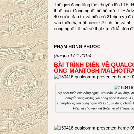
Thế giới đang tăng tốc chuyển lên LTE. H
thuê bao. Công nghệ thế hệ mới LTE Ad
40 nước đầu tư và hiện có 21 dịch vụ đ
sau thiên hạ một bước sẽ tỉnh táo và nhìn
công nghệ cũ mà sẽ thật sự “đi tắt đón 
PHẠM HỒNG PHƯỚC
(Saigon 17-4-2015)
BÀI TRÌNH DIỄN VỀ QUAL
ÔNG MANTOSH MALHOTRA T
Sự phát triển của công nghệ điện toán và di động đang 
chuyển sang digital) với công nghệ di động 3G s
smartphone) với công nghệ 4G LTE, và đang chuẩn bị v
Internet cho vạn vật (Internet of Things