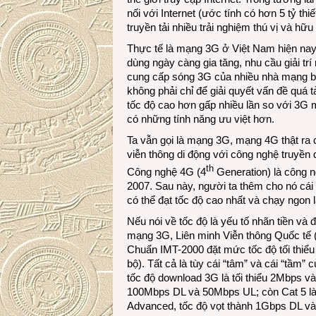
nối với Internet (ước tính có hơn 5 tỷ t
truyền tải nhiều trải nghiệm thú vị và hữ
Thực tế là mạng 3G ở Việt Nam hiện nay
dùng ngày càng gia tăng, nhu cầu giải tr
cung cấp sóng 3G của nhiều nhà mạng bị c
không phải chỉ để giải quyết vấn đề quá 
tốc độ cao hơn gấp nhiều lần so với 3G 
có những tính năng ưu việt hơn.
Ta vẫn gọi là mạng 3G, mạng 4G thật ra c
viễn thông di động với công nghệ truyền 
th
Công nghệ 4G (4
Generation) là công n
2007. Sau này, người ta thêm cho nó cái
có thể đạt tốc độ cao nhất và chạy ngon l
Nếu nói về tốc độ là yếu tố nhãn tiền và
mạng 3G, Liên minh Viễn thông Quốc tế (
Chuẩn IMT-2000 đặt mức tốc độ tối thiể
bộ). Tất cả là tùy cái “tâm” và cái “tầ
tốc độ download 3G là tối thiểu 2Mbps và
100Mbps DL và 50Mbps UL; còn Cat 5 l
Advanced, tốc độ vọt thành 1Gbps DL v