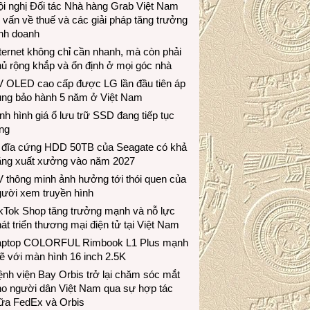
i nghị Đối tác Nhà hàng Grab Việt Nam
 vấn về thuế và các giải pháp tăng trưởng
inh doanh
ternet không chỉ cần nhanh, mà còn phải
ủ rộng khắp và ổn định ở mọi góc nhà
V OLED cao cấp được LG lần đầu tiên áp
ụng bảo hành 5 năm ở Việt Nam
nh hình giá ổ lưu trữ SSD đang tiếp tục
ng
 đĩa cứng HDD 50TB của Seagate có khả
ăng xuất xưởng vào năm 2027
 thông minh ảnh hưởng tới thói quen của
gười xem truyền hình
ikTok Shop tăng trưởng mạnh và nỗ lực
át triển thương mại điện tử tại Việt Nam
aptop COLORFUL Rimbook L1 Plus mạnh
 với màn hình 16 inch 2.5K
nh viện Bay Orbis trở lại chăm sóc mắt
ho người dân Việt Nam qua sự hợp tác
iữa FedEx và Orbis