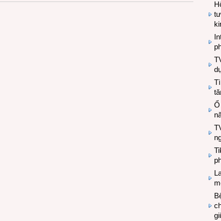
Hộ
tư
k
In
ph
T
d
Tì
tă
Ổ
n
TV
n
T
ph
L
mẽ
Bệ
c
g