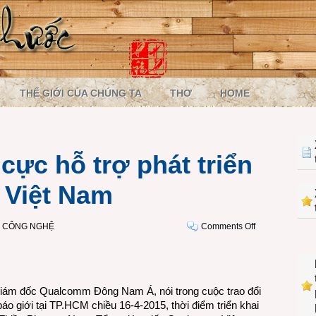
THẾ GIỚI CỦA CHÚNG TA
THƠ
HOME
cực hỗ trợ phát triển
 Việt Nam
on
I CÔNG NGHỆ
Comments Off
Qualcomm
tích
cực
hỗ
iám đốc Qualcomm Đông Nam Á, nói trong cuộc trao đổi
trợ
o giới tại TP.HCM chiều 16-4-2015, thời điểm triển khai
phát