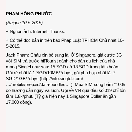
PHẠM HỒNG PHƯỚC
(Saigon 10-5-2015)
+ Nguồn ảnh: Internet. Thanks.
+ Có thể đọc bản in trên báo Pháp Luật TPHCM Chủ nhật 10-
5-2015.
Jack Pham:
Cháu xin bổ sung là: Ở Singapore, giá cước 3G
với SIM trả trước hi!Tourist dành cho dân du lịch của nhà
mạng Singtel như sau: 15 SGD có 18 SGD trong tài khoản.
Gói rẻ nhất là 1 SGD/10MB/7days, gói phù hợp nhất là: 7
SGD/1GB/7days (
http://info.singtel.com/
…/mobile/prepaid/data-bundles…
). Mua SIM xong bấm *100#
có hướng dẫn ngay và luôn. Gọi về VN qua đầu số 019 chỉ tốn
tầm 1.8k/phút. (Tỷ giá hiện nay 1 Singapore Dollar ăn gần
17.000 đồng).