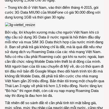
dung lượng 1,5GB cho 30 ngày.
– Trong khi đó ở Việt Nam, vào thời điểm tháng 4-2015, gói
cước 3G Data MIU90 của MobiFone có giá 90.000 đồng với
dung lượng 1GB và thời gian 30 ngày.
Bởi vậy, lời khuyên xương máu cho người Việt Nam khi có
nhu cầu sử dụng 3G Data ở nước ngoài là hỏi thăm đầu dây
mối nhợ và mua SIM 3G Data thích hợp của nước mình đang
ở. Bạn sẽ phải trả giá không chỉ là đắt, mà là quá đắt nếu như
sử dụng dịch vụ Roaming Data của các nhà mạng Việt Nam.
Nếu có nhu cầu phải Roaming cuộc gọi khi ra nước ngoài, bạn
cần tắt chức năng Mobile Data trên thiết bị di động của mình.
Một người bạn của tôi sau chuyến đi Mỹ về, do có thói quen đi
tới đâu mở bản đồ Google Maps theo dõi hành trình tới đó mà
không tắt Mobile Data, đã phải trả tiền cước cho nhà mạng
Việt Nam gần 20 triệu đồng. Bản thân tôi trong một chuyến qua
Thái Lan 3 ngày về phải trả hơn 1,5 triệu đồng. Nước tăng lực
“Bò húc” thì ngon thiệt, còn cái vụ nạp mạng Roaming Data
này thì đúng là đau hơn bò đá.
Tất nhiên để so sánh đắt rẻ cần phải tính tới mặt bằng giá,
mức sống, mức thu nhập của người dân mỗi nước, cũng như