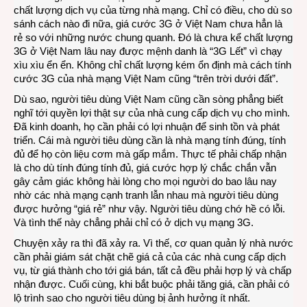
chất lượng dịch vụ của từng nhà mạng. Chỉ có điều, cho dù so
sánh cách nào đi nữa, giá cước 3G ở Việt Nam chưa hẳn là
rẻ so với những nước chung quanh. Đó là chưa kể chất lượng
3G ở Việt Nam lâu nay được mệnh danh là “3G Lết” vì chạy
xìu xìu ển ển. Không chỉ chất lượng kém ổn định mà cách tính
cước 3G của nhà mạng Việt Nam cũng “trên trời dưới đất”.
Dù sao, người tiêu dùng Việt Nam cũng cần sòng phẳng biết
nghĩ tới quyền lợi thật sự của nhà cung cấp dịch vụ cho mình.
Đã kinh doanh, họ cần phải có lợi nhuận để sinh tồn và phát
triển. Cái mà người tiêu dùng cần là nhà mạng tính đúng, tính
đủ để họ còn liệu cơm mà gấp mắm. Thực tế phải chấp nhận
là cho dù tính đúng tính đủ, giá cước hợp lý chắc chắn vẫn
gây cảm giác không hài lòng cho mọi người do bao lâu nay
nhờ các nhà mạng cạnh tranh lẫn nhau mà người tiêu dùng
được hưởng “giá rẻ” như vậy. Người tiêu dùng chớ hề có lỗi.
Và tình thế này chẳng phải chỉ có ở dịch vụ mạng 3G.
Chuyện xảy ra thì đã xảy ra. Vì thế, cơ quan quản lý nhà nước
cần phải giám sát chặt chẽ giá cả của các nhà cung cấp dịch
vụ, từ giá thành cho tới giá bán, tất cả đều phải hợp lý và chấp
nhận được. Cuối cùng, khi bắt buộc phải tăng giá, cần phải có
lộ trình sao cho người tiêu dùng bị ảnh hưởng ít nhất.