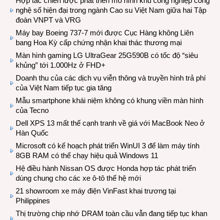
Hợp tác chiến lược phát triển mô hình khu công nghiệp công
nghệ số hiện đại trong ngành Cao su Việt Nam giữa hai Tập
đoàn VNPT và VRG
Máy bay Boeing 737-7 mới được Cục Hàng không Liên
bang Hoa Kỳ cấp chứng nhận khai thác thương mại
Màn hình gaming LG UltraGear 25G590B có tốc độ “siêu
khủng” tới 1.000Hz ở FHD+
Doanh thu của các dịch vụ viễn thông và truyền hình trả phí
của Việt Nam tiếp tục gia tăng
Mẫu smartphone khái niệm không có khung viền màn hình
của Tecno
Dell XPS 13 mất thế cạnh tranh về giá với MacBook Neo ở
Hàn Quốc
Microsoft có kế hoạch phát triển WinUI 3 để làm máy tính
8GB RAM có thể chạy hiệu quả Windows 11
Hệ điều hành Nissan OS được Honda hợp tác phát triển
dùng chung cho các xe ô-tô thế hệ mới
21 showroom xe máy điện VinFast khai trương tại
Philippines
Thị trường chip nhớ DRAM toàn cầu vẫn đang tiếp tục khan