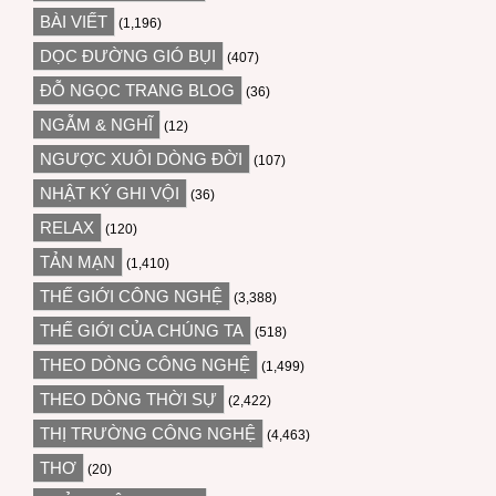
BÀI VIẾT
(1,196)
DỌC ĐƯỜNG GIÓ BỤI
(407)
ĐỖ NGỌC TRANG BLOG
(36)
NGẪM & NGHĨ
(12)
NGƯỢC XUÔI DÒNG ĐỜI
(107)
NHẬT KÝ GHI VỘI
(36)
RELAX
(120)
TẢN MẠN
(1,410)
THẾ GIỚI CÔNG NGHỆ
(3,388)
THẾ GIỚI CỦA CHÚNG TA
(518)
THEO DÒNG CÔNG NGHỆ
(1,499)
THEO DÒNG THỜI SỰ
(2,422)
THỊ TRƯỜNG CÔNG NGHỆ
(4,463)
THƠ
(20)