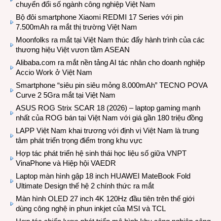
chuyển đổi số ngành công nghiệp Việt Nam
Bộ đôi smartphone Xiaomi REDMI 17 Series với pin
7.500mAh ra mắt thị trường Việt Nam
Moonfolks ra mắt tại Việt Nam thúc đẩy hành trình của các
thương hiệu Việt vươn tầm ASEAN
Alibaba.com ra mắt nền tảng AI tác nhân cho doanh nghiệp
Accio Work ở Việt Nam
Smartphone “siêu pin siêu mỏng 8.000mAh” TECNO POVA
Curve 2 5Gra mắt tại Việt Nam
ASUS ROG Strix SCAR 18 (2026) – laptop gaming mạnh
nhất của ROG bán tại Việt Nam với giá gần 180 triệu đồng
LAPP Việt Nam khai trương với định vị Việt Nam là trung
tâm phát triển trọng điểm trong khu vực
Hợp tác phát triển hệ sinh thái học liệu số giữa VNPT
VinaPhone và Hiệp hội VAEDR
Laptop màn hình gập 18 inch HUAWEI MateBook Fold
Ultimate Design thế hệ 2 chính thức ra mắt
Màn hình OLED 27 inch 4K 120Hz đầu tiên trên thế giới
dùng công nghệ in phun inkjet của MSI và TCL