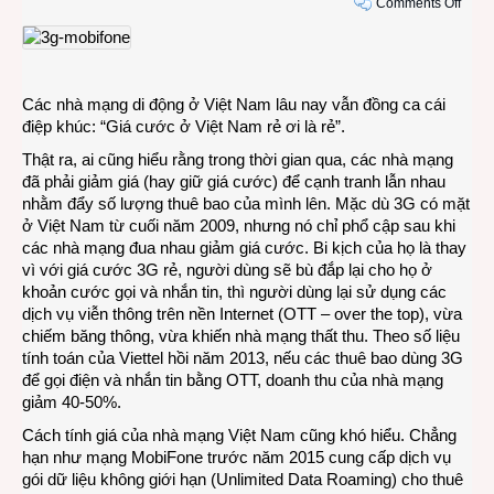
on
Comments Off
Giá
cước
3G
ở
Các nhà mạng di động ở Việt Nam lâu nay vẫn đồng ca cái
Việt
điệp khúc: “Giá cước ở Việt Nam rẻ ơi là rẻ”.
Nam
có
Thật ra, ai cũng hiểu rằng trong thời gian qua, các nhà mạng
thật
đã phải giảm giá (hay giữ giá cước) để cạnh tranh lẫn nhau
sự
nhằm đẩy số lượng thuê bao của mình lên. Mặc dù 3G có mặt
rẻ
ở Việt Nam từ cuối năm 2009, nhưng nó chỉ phổ cập sau khi
ơi
các nhà mạng đua nhau giảm giá cước. Bi kịch của họ là thay
là
vì với giá cước 3G rẻ, người dùng sẽ bù đắp lại cho họ ở
rẻ?
khoản cước gọi và nhắn tin, thì người dùng lại sử dụng các
dịch vụ viễn thông trên nền Internet (OTT – over the top), vừa
chiếm băng thông, vừa khiến nhà mạng thất thu. Theo số liệu
tính toán của Viettel hồi năm 2013, nếu các thuê bao dùng 3G
để gọi điện và nhắn tin bằng OTT, doanh thu của nhà mạng
giảm 40-50%.
Cách tính giá của nhà mạng Việt Nam cũng khó hiểu. Chẳng
hạn như mạng MobiFone trước năm 2015 cung cấp dịch vụ
gói dữ liệu không giới hạn (Unlimited Data Roaming) cho thuê