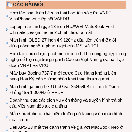
CÁC BÀI MỚI
Hợp tác phát triển hệ sinh thái học liệu số giữa VNPT
VinaPhone và Hiệp hội VAEDR
Laptop màn hình gập 18 inch HUAWEI MateBook Fold
Ultimate Design thế hệ 2 chính thức ra mắt
Màn hình OLED 27 inch 4K 120Hz đầu tiên trên thế giới
dùng công nghệ in phun inkjet của MSI và TCL
Hợp tác chiến lược phát triển mô hình khu công nghiệp công
nghệ số hiện đại trong ngành Cao su Việt Nam giữa hai Tập
đoàn VNPT và VRG
Máy bay Boeing 737-7 mới được Cục Hàng không Liên
bang Hoa Kỳ cấp chứng nhận khai thác thương mại
Màn hình gaming LG UltraGear 25G590B có tốc độ “siêu
khủng” tới 1.000Hz ở FHD+
Doanh thu của các dịch vụ viễn thông và truyền hình trả phí
của Việt Nam tiếp tục gia tăng
Mẫu smartphone khái niệm không có khung viền màn hình
của Tecno
Dell XPS 13 mất thế cạnh tranh về giá với MacBook Neo ở