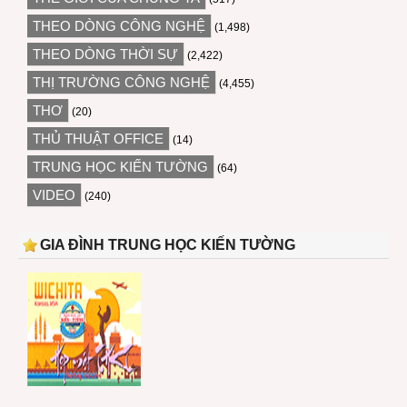
THEO DÒNG CÔNG NGHỆ
(1,498)
THEO DÒNG THỜI SỰ
(2,422)
THỊ TRƯỜNG CÔNG NGHỆ
(4,455)
THƠ
(20)
THỦ THUẬT OFFICE
(14)
TRUNG HỌC KIẾN TƯỜNG
(64)
VIDEO
(240)
GIA ĐÌNH TRUNG HỌC KIẾN TƯỜNG