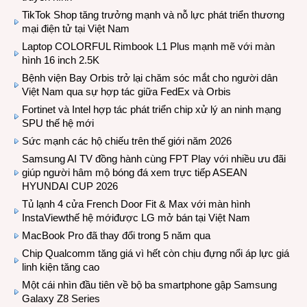
TikTok Shop tăng trưởng mạnh và nỗ lực phát triển thương
mại điện tử tại Việt Nam
Laptop COLORFUL Rimbook L1 Plus mạnh mẽ với màn
hình 16 inch 2.5K
Bệnh viện Bay Orbis trở lại chăm sóc mắt cho người dân
Việt Nam qua sự hợp tác giữa FedEx và Orbis
Fortinet và Intel hợp tác phát triển chip xử lý an ninh mạng
SPU thế hệ mới
Sức mạnh các hộ chiếu trên thế giới năm 2026
Samsung AI TV đồng hành cùng FPT Play với nhiều ưu đãi
giúp người hâm mộ bóng đá xem trực tiếp ASEAN
HYUNDAI CUP 2026
Tủ lạnh 4 cửa French Door Fit & Max với màn hình
InstaViewthế hệ mớiđược LG mở bán tại Việt Nam
MacBook Pro đã thay đổi trong 5 năm qua
Chip Qualcomm tăng giá vì hết còn chịu đựng nổi áp lực giá
linh kiện tăng cao
Một cái nhìn đầu tiên về bộ ba smartphone gập Samsung
Galaxy Z8 Series