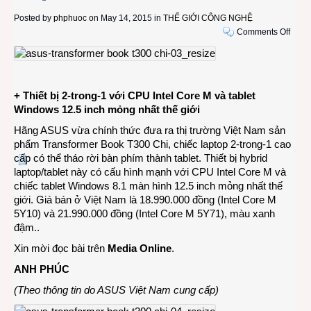
Posted by
phphuoc
on May 14, 2015 in
THẾ GIỚI CÔNG NGHỆ
on
Comments Off
ASU
Trans
Book
Chi
+ Thiết bị 2-trong-1 với CPU Intel Core M và tablet
T300
Windows 12.5 inch mỏng nhất thế giới
cao
cấp
Hãng ASUS vừa chính thức đưa ra thị trường Việt Nam sản
chính
phẩm Transformer Book T300 Chi, chiếc laptop 2-trong-1 cao
thức
cấp có thể tháo rời bàn phím thành tablet. Thiết bị hybrid
có
laptop/tablet này có cấu hình mạnh với CPU Intel Core M và
mặt
chiếc tablet Windows 8.1 màn hình 12.5 inch mỏng nhất thế
ở
giới. Giá bán ở Việt Nam là 18.990.000 đồng (Intel Core M
Việt
5Y10) và 21.990.000 đồng (Intel Core M 5Y71), màu xanh
Nam
đậm..
Xin mời đọc bài trên
Media Online
.
ANH PHÚC
(Theo thông tin do ASUS Việt Nam cung cấp)