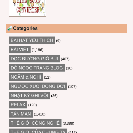
Categories
BÀI HÁT YÊU THÍCH
(6)
BÀI VIẾT
(1,196)
DỌC ĐƯỜNG GIÓ BỤI
(407)
ĐỖ NGỌC TRANG BLOG
(36)
NGẪM & NGHĨ
(12)
NGƯỢC XUÔI DÒNG ĐỜI
(107)
NHẬT KÝ GHI VỘI
(36)
RELAX
(120)
TẢN MẠN
(1,410)
THẾ GIỚI CÔNG NGHỆ
(3,388)
THẾ GIỚI CỦA CHÚNG TA
(517)