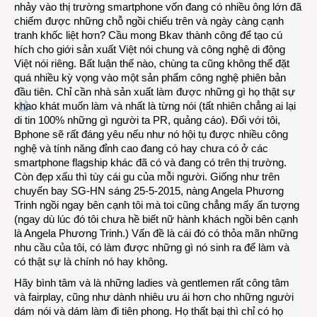
nhảy vào thị trường smartphone vốn đang có nhiều ông lớn đã
chiếm được những chỗ ngồi chiếu trên và ngày càng cạnh
tranh khốc liệt hơn? Cầu mong Bkav thành công để tạo cú
hích cho giới sản xuất Việt nói chung và công nghệ di động
Việt nói riêng. Bất luận thế nào, chùng ta cũng không thể đặt
quá nhiều kỳ vọng vào một sản phẩm công nghệ phiên bản
đầu tiên. Chỉ cần nhà sản xuất làm được những gì họ thật sự
khao khát muốn làm và nhất là từng nói (tất nhiên chẳng ai lại
di tin 100% những gì người ta PR, quảng cáo). Đối với tôi,
Bphone sẽ rất đáng yêu nếu như nó hội tụ được nhiều công
nghệ và tính năng đỉnh cao đang có hay chưa có ở các
smartphone flagship khác đã có và đang có trên thị trường.
Còn đẹp xấu thì tùy cái gu của mỗi người. Giống như trên
chuyến bay SG-HN sáng 25-5-2015, nàng Angela Phương
Trinh ngồi ngay bên cạnh tôi mà toi cũng chẳng mấy ấn tượng
(ngay dù lúc đó tôi chưa hề biết nữ hành khách ngồi bên cạnh
là Angela Phương Trinh.) Vấn đề là cái đó có thỏa mãn những
nhu cầu của tôi, có làm được những gì nó sinh ra để làm và
có thật sự là chính nó hay không.
Hãy bình tâm và là những ladies và gentlemen rất công tâm
và fairplay, cũng như dành nhiêu ưu ái hơn cho những người
dám nói và dám làm đi tiên phong. Họ thất bại thì chỉ có họ