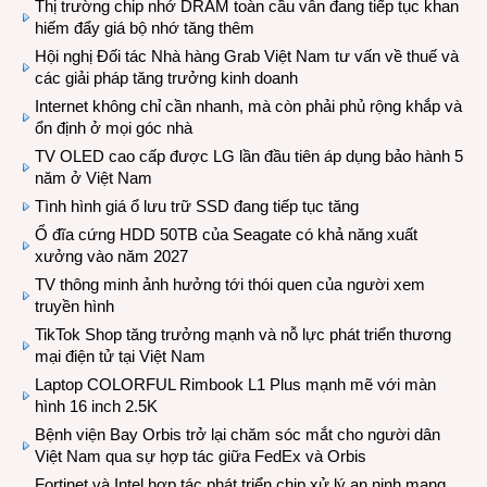
Thị trường chip nhớ DRAM toàn cầu vẫn đang tiếp tục khan
hiếm đẩy giá bộ nhớ tăng thêm
Hội nghị Đối tác Nhà hàng Grab Việt Nam tư vấn về thuế và
các giải pháp tăng trưởng kinh doanh
Internet không chỉ cần nhanh, mà còn phải phủ rộng khắp và
ổn định ở mọi góc nhà
TV OLED cao cấp được LG lần đầu tiên áp dụng bảo hành 5
năm ở Việt Nam
Tình hình giá ổ lưu trữ SSD đang tiếp tục tăng
Ổ đĩa cứng HDD 50TB của Seagate có khả năng xuất
xưởng vào năm 2027
TV thông minh ảnh hưởng tới thói quen của người xem
truyền hình
TikTok Shop tăng trưởng mạnh và nỗ lực phát triển thương
mại điện tử tại Việt Nam
Laptop COLORFUL Rimbook L1 Plus mạnh mẽ với màn
hình 16 inch 2.5K
Bệnh viện Bay Orbis trở lại chăm sóc mắt cho người dân
Việt Nam qua sự hợp tác giữa FedEx và Orbis
Fortinet và Intel hợp tác phát triển chip xử lý an ninh mạng