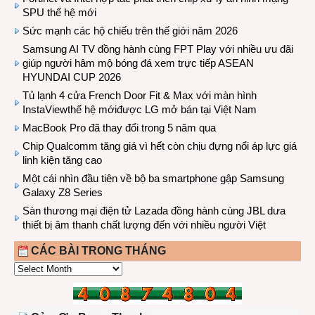
SPU thế hệ mới
Sức mạnh các hộ chiếu trên thế giới năm 2026
Samsung AI TV đồng hành cùng FPT Play với nhiều ưu đãi
giúp người hâm mộ bóng đá xem trực tiếp ASEAN
HYUNDAI CUP 2026
Tủ lạnh 4 cửa French Door Fit & Max với màn hình
InstaViewthế hệ mớiđược LG mở bán tại Việt Nam
MacBook Pro đã thay đổi trong 5 năm qua
Chip Qualcomm tăng giá vì hết còn chịu đựng nổi áp lực giá
linh kiện tăng cao
Một cái nhìn đầu tiên về bộ ba smartphone gập Samsung
Galaxy Z8 Series
Sàn thương mại điện tử Lazada đồng hành cùng JBL dưa
thiết bị âm thanh chất lượng đến với nhiều người Việt
CÁC BÀI TRONG THÁNG
CÁC
BÀI
TRONG
THÁNG