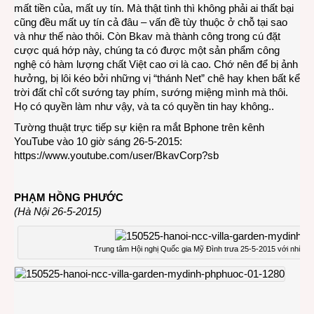
mất tiền của, mất uy tín. Mà thật tình thì không phải ai thất bại
cũng đều mất uy tín cả đâu – vấn đề tùy thuộc ở chỗ tại sao
và như thế nào thôi. Còn Bkav mà thành công trong cú đặt
cược quá hớp này, chúng ta có được một sản phẩm công
nghệ có hàm lượng chất Việt cao ơi là cao. Chớ nên để bị ảnh
hưởng, bị lôi kéo bởi những vị “thánh Net” chê hay khen bất kể
trời đất chỉ cốt sướng tay phím, sướng miệng mình mà thôi.
Họ có quyền làm như vậy, và ta có quyền tin hay không..
Tường thuật trực tiếp sự kiện ra mắt Bphone trên kênh
YouTube vào 10 giờ sáng 26-5-2015:
https://www.youtube.com/user/BkavCorp?sb
PHẠM HỒNG PHƯỚC
(Hà Nội 26-5-2015)
Trung tâm Hội nghị Quốc gia Mỹ Đình trưa 25-5-2015 với những