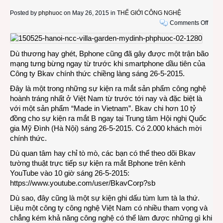
Posted by
phphuoc
on May 26, 2015 in
THẾ GIỚI CÔNG NGHỆ
on
Comments Off
Tườn
thuật
trực
Dù thương hay ghét, Bphone cũng đã gây được một trận bão
tiếp
mạng tưng bừng ngay từ trước khi smartphone dầu tiên của
sự
Công ty Bkav chính thức chiềng làng sáng 26-5-2015.
kiện
Đây là một trong những sự kiện ra mắt sản phẩm công nghệ
ra
hoành tráng nhất ở Việt Nam từ trước tới nay và đặc biệt là
mắt
với một sản phẩm “Made in Vietnam”. Bkav chi hơn 10 tỷ
Bpho
đồng cho sự kiện ra mắt B ngay tại Trung tâm Hội nghị Quốc
tại
gia Mỹ Đình (
Hà Nội) sáng 26-5-2015. Có 2.000 khách mời
Hà
chính thức.
Nội
sáng
Dù quan tâm hay chỉ tò mò, các bạn có thể theo dõi Bkav
26-
tường thuật trực tiếp sự kiện ra mắt Bphone trên kênh
5-
YouTube vào 10 giờ sáng 26-5-2015:
2015
https://www.youtube.com/user/BkavCorp?sb
Dù sao, đây cũng là một sự kiện ghi dấu tùm lum tà la thứ.
Liệu một công ty công nghệ Việt Nam có nhiều tham vọng và
chẳng kém khả năng công nghệ có thể làm được những gì khi