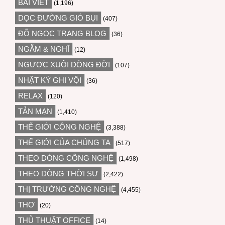
BÀI VIẾT
(1,196)
DỌC ĐƯỜNG GIÓ BỤI
(407)
ĐỖ NGỌC TRANG BLOG
(36)
NGẪM & NGHĨ
(12)
NGƯỢC XUÔI DÒNG ĐỜI
(107)
NHẬT KÝ GHI VỘI
(36)
RELAX
(120)
TẢN MẠN
(1,410)
THẾ GIỚI CÔNG NGHỆ
(3,388)
THẾ GIỚI CỦA CHÚNG TA
(517)
THEO DÒNG CÔNG NGHỆ
(1,498)
THEO DÒNG THỜI SỰ
(2,422)
THỊ TRƯỜNG CÔNG NGHỆ
(4,455)
THƠ
(20)
THỦ THUẬT OFFICE
(14)