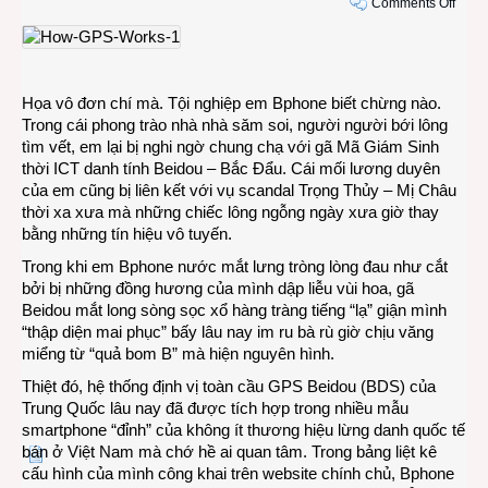
on
Comments Off
Giàn
ơi,
Bắc
Đẩu
Họa vô đơn chí mà. Tội nghiệp em Bphone biết chừng nào.
Beid
Trong cái phong trào nhà nhà săm soi, người người bới lông
chạy
tìm vết, em lại bị nghi ngờ chung chạ với gã Mã Giám Sinh
đầy
thời ICT danh tính Beidou – Bắc Đẩu. Cái mối lương duyên
đườn
của em cũng bị liên kết với vụ scandal Trọng Thủy – Mị Châu
kia
thời xa xưa mà những chiếc lông ngỗng ngày xưa giờ thay
kìa
bằng những tín hiệu vô tuyến.
Trong khi em Bphone nước mắt lưng tròng lòng đau như cắt
bởi bị những đồng hương của mình dập liễu vùi hoa, gã
Beidou mắt long sòng sọc xổ hàng tràng tiếng “lạ” giận mình
“thập diện mai phục” bấy lâu nay im ru bà rù giờ chịu văng
miểng từ “quả bom B” mà hiện nguyên hình.
Thiệt đó, hệ thống định vị toàn cầu GPS Beidou (BDS) của
Trung Quốc lâu nay đã được tích hợp trong nhiều mẫu
smartphone “đỉnh” của không ít thương hiệu lừng danh quốc tế
bán ở Việt Nam mà chớ hề ai quan tâm. Trong bảng liệt kê
cấu hình của mình công khai trên website chính chủ, Bphone