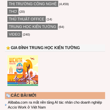
THỊ TRƯỜNG CÔNG NGHỆ
(4,459)
THƠ
(20)
THỦ THUẬT OFFICE
(14)
TRUNG HỌC KIẾN TƯỜNG
(64)
VIDEO
(240)
GIA ĐÌNH TRUNG HỌC KIẾN TƯỜNG
CÁC BÀI MỚI
Alibaba.com ra mắt nền tảng AI tác nhân cho doanh nghiệp
Accio Work ở Việt Nam