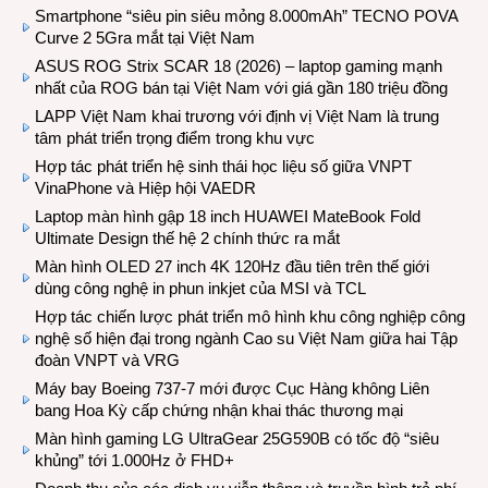
Smartphone “siêu pin siêu mỏng 8.000mAh” TECNO POVA
Curve 2 5Gra mắt tại Việt Nam
ASUS ROG Strix SCAR 18 (2026) – laptop gaming mạnh
nhất của ROG bán tại Việt Nam với giá gần 180 triệu đồng
LAPP Việt Nam khai trương với định vị Việt Nam là trung
tâm phát triển trọng điểm trong khu vực
Hợp tác phát triển hệ sinh thái học liệu số giữa VNPT
VinaPhone và Hiệp hội VAEDR
Laptop màn hình gập 18 inch HUAWEI MateBook Fold
Ultimate Design thế hệ 2 chính thức ra mắt
Màn hình OLED 27 inch 4K 120Hz đầu tiên trên thế giới
dùng công nghệ in phun inkjet của MSI và TCL
Hợp tác chiến lược phát triển mô hình khu công nghiệp công
nghệ số hiện đại trong ngành Cao su Việt Nam giữa hai Tập
đoàn VNPT và VRG
Máy bay Boeing 737-7 mới được Cục Hàng không Liên
bang Hoa Kỳ cấp chứng nhận khai thác thương mại
Màn hình gaming LG UltraGear 25G590B có tốc độ “siêu
khủng” tới 1.000Hz ở FHD+