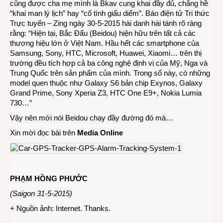
cũng được cha mẹ mình là Bkav cung khai đầy đủ, chẳng hề
“khai man lý lịch” hay “cố tình giấu diếm”. Báo điện tử Tri thức
Trực tuyến – Zing ngày 30-5-2015 hài danh hài tánh rõ ràng
rằng: “Hiện tại, Bắc Đẩu (Beidou) hiện hữu trên tất cả các
thương hiệu lớn ở Việt Nam. Hầu hết các smartphone của
Samsung, Sony, HTC, Microsoft, Huawei, Xiaomi… trên thị
trường đều tích hợp cả ba công nghệ định vị của Mỹ, Nga và
Trung Quốc trên sản phẩm của mình. Trong số này, có những
model quen thuộc như Galaxy S6 bản chip Exynos, Galaxy
Grand Prime, Sony Xperia Z3, HTC One E9+, Nokia Lumia
730…”
Vậy nên mới nói Beidou chạy đầy đường đó mà…
Xin mời đọc bài trên
Media Online
PHẠM HỒNG PHƯỚC
(Saigon 31-5-2015)
+ Nguồn ảnh: Internet. Thanks.