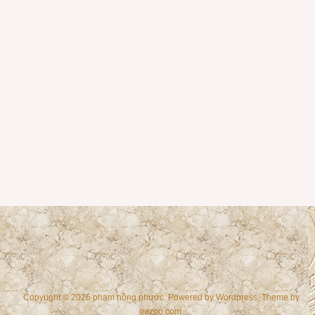
Copyright © 2026 phạm hồng phước. Powered by
Wordpress
, Theme by
gazpo.com
.