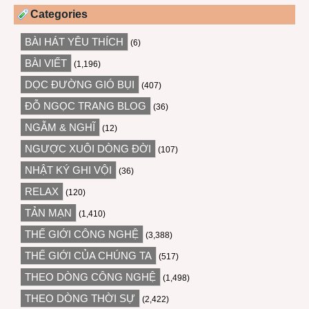
Categories
BÀI HÁT YÊU THÍCH
(6)
BÀI VIẾT
(1,196)
DỌC ĐƯỜNG GIÓ BỤI
(407)
ĐỖ NGỌC TRANG BLOG
(36)
NGẪM & NGHĨ
(12)
NGƯỢC XUÔI DÒNG ĐỜI
(107)
NHẬT KÝ GHI VỘI
(36)
RELAX
(120)
TẢN MẠN
(1,410)
THẾ GIỚI CÔNG NGHỆ
(3,388)
THẾ GIỚI CỦA CHÚNG TA
(517)
THEO DÒNG CÔNG NGHỆ
(1,498)
THEO DÒNG THỜI SỰ
(2,422)