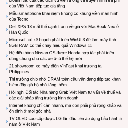
Doanh thu của các dịch vụ viễn thông và truyền hình trả phí
của Việt Nam tiếp tục gia tăng
Mẫu smartphone khái niệm không có khung viền màn hình
của Tecno
Dell XPS 13 mất thế cạnh tranh về giá với MacBook Neo ở
Hàn Quốc
Microsoft có kế hoạch phát triển WinUI 3 để làm máy tính
8GB RAM có thể chạy hiệu quả Windows 11
Hệ điều hành Nissan OS được Honda hợp tác phát triển
dùng chung cho các xe ô-tô thế hệ mới
21 showroom xe máy điện VinFast khai trương tại
Philippines
Thị trường chip nhớ DRAM toàn cầu vẫn đang tiếp tục khan
hiếm đẩy giá bộ nhớ tăng thêm
Hội nghị Đối tác Nhà hàng Grab Việt Nam tư vấn về thuế và
các giải pháp tăng trưởng kinh doanh
Internet không chỉ cần nhanh, mà còn phải phủ rộng khắp và
ổn định ở mọi góc nhà
TV OLED cao cấp được LG lần đầu tiên áp dụng bảo hành 5
năm ở Việt Nam