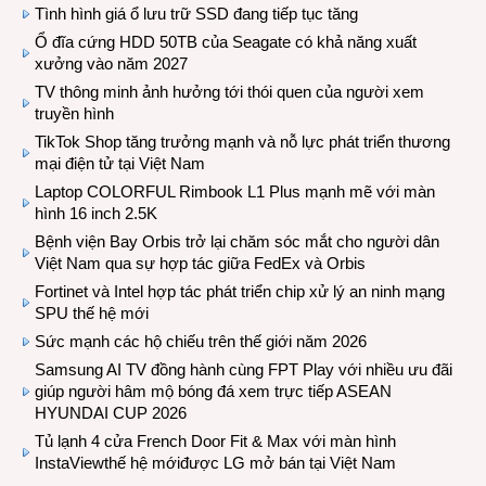
Tình hình giá ổ lưu trữ SSD đang tiếp tục tăng
Ổ đĩa cứng HDD 50TB của Seagate có khả năng xuất
xưởng vào năm 2027
TV thông minh ảnh hưởng tới thói quen của người xem
truyền hình
TikTok Shop tăng trưởng mạnh và nỗ lực phát triển thương
mại điện tử tại Việt Nam
Laptop COLORFUL Rimbook L1 Plus mạnh mẽ với màn
hình 16 inch 2.5K
Bệnh viện Bay Orbis trở lại chăm sóc mắt cho người dân
Việt Nam qua sự hợp tác giữa FedEx và Orbis
Fortinet và Intel hợp tác phát triển chip xử lý an ninh mạng
SPU thế hệ mới
Sức mạnh các hộ chiếu trên thế giới năm 2026
Samsung AI TV đồng hành cùng FPT Play với nhiều ưu đãi
giúp người hâm mộ bóng đá xem trực tiếp ASEAN
HYUNDAI CUP 2026
Tủ lạnh 4 cửa French Door Fit & Max với màn hình
InstaViewthế hệ mớiđược LG mở bán tại Việt Nam