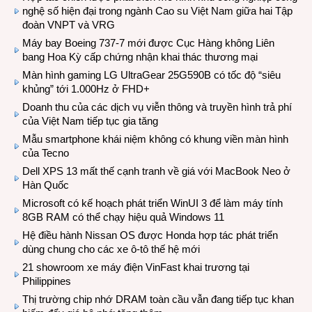
nghệ số hiện đại trong ngành Cao su Việt Nam giữa hai Tập
đoàn VNPT và VRG
Máy bay Boeing 737-7 mới được Cục Hàng không Liên
bang Hoa Kỳ cấp chứng nhận khai thác thương mại
Màn hình gaming LG UltraGear 25G590B có tốc độ “siêu
khủng” tới 1.000Hz ở FHD+
Doanh thu của các dịch vụ viễn thông và truyền hình trả phí
của Việt Nam tiếp tục gia tăng
Mẫu smartphone khái niệm không có khung viền màn hình
của Tecno
Dell XPS 13 mất thế cạnh tranh về giá với MacBook Neo ở
Hàn Quốc
Microsoft có kế hoạch phát triển WinUI 3 để làm máy tính
8GB RAM có thể chạy hiệu quả Windows 11
Hệ điều hành Nissan OS được Honda hợp tác phát triển
dùng chung cho các xe ô-tô thế hệ mới
21 showroom xe máy điện VinFast khai trương tại
Philippines
Thị trường chip nhớ DRAM toàn cầu vẫn đang tiếp tục khan