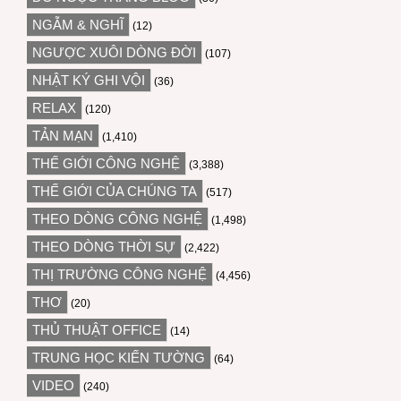
NGẪM & NGHĨ
(12)
NGƯỢC XUÔI DÒNG ĐỜI
(107)
NHẬT KÝ GHI VỘI
(36)
RELAX
(120)
TẢN MẠN
(1,410)
THẾ GIỚI CÔNG NGHỆ
(3,388)
THẾ GIỚI CỦA CHÚNG TA
(517)
THEO DÒNG CÔNG NGHỆ
(1,498)
THEO DÒNG THỜI SỰ
(2,422)
THỊ TRƯỜNG CÔNG NGHỆ
(4,456)
THƠ
(20)
THỦ THUẬT OFFICE
(14)
TRUNG HỌC KIẾN TƯỜNG
(64)
VIDEO
(240)