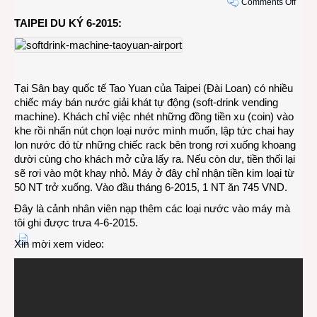
on
Comments Off
VIDE
TAIPEI DU KÝ 6-2015:
Máy
bán
nước
giải
khát
Tại Sân bay quốc tế Tao Yuan của Taipei (Đài Loan) có nhiều
tại
chiếc máy bán nước giải khát tự động (soft-drink vending
sân
machine). Khách chỉ việc nhét những đồng tiền xu (coin) vào
bay
khe rồi nhấn nút chọn loại nước mình muốn, lập tức chai hay
Taoy
lon nước đó từ những chiếc rack bên trong rơi xuống khoang
Taipe
dười cùng cho khách mở cửa lấy ra. Nếu còn dư, tiền thối lại
sẽ rơi vào một khay nhỏ. Máy ở đây chỉ nhận tiền kim loại từ
50 NT trở xuống. Vào đầu tháng 6-2015, 1 NT ăn 745 VND.
Đây là cảnh nhân viên nạp thêm các loại nước vào máy mà
tôi ghi được trưa 4-6-2015.
Xin mời xem video: