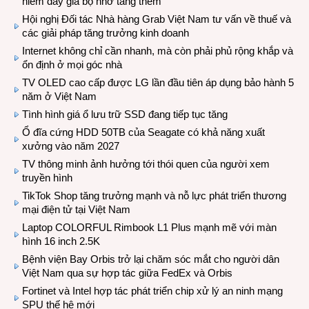
hiếm đẩy giá bộ nhớ tăng thêm
Hội nghị Đối tác Nhà hàng Grab Việt Nam tư vấn về thuế và
các giải pháp tăng trưởng kinh doanh
Internet không chỉ cần nhanh, mà còn phải phủ rộng khắp và
ổn định ở mọi góc nhà
TV OLED cao cấp được LG lần đầu tiên áp dụng bảo hành 5
năm ở Việt Nam
Tình hình giá ổ lưu trữ SSD đang tiếp tục tăng
Ổ đĩa cứng HDD 50TB của Seagate có khả năng xuất
xưởng vào năm 2027
TV thông minh ảnh hưởng tới thói quen của người xem
truyền hình
TikTok Shop tăng trưởng mạnh và nỗ lực phát triển thương
mại điện tử tại Việt Nam
Laptop COLORFUL Rimbook L1 Plus mạnh mẽ với màn
hình 16 inch 2.5K
Bệnh viện Bay Orbis trở lại chăm sóc mắt cho người dân
Việt Nam qua sự hợp tác giữa FedEx và Orbis
Fortinet và Intel hợp tác phát triển chip xử lý an ninh mạng
SPU thế hệ mới