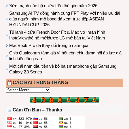
Sức mạnh các hộ chiếu trên thế giới năm 2026
Samsung AI TV đồng hành cùng FPT Play với nhiều ưu đãi
giúp người hâm mộ bóng đá xem trực tiếp ASEAN
HYUNDAI CUP 2026
Tủ lạnh 4 cửa French Door Fit & Max với màn hình
InstaViewthế hệ mớiđược LG mở bán tại Việt Nam
MacBook Pro đã thay đổi trong 5 năm qua
Chip Qualcomm tăng giá vì hết còn chịu đựng nổi áp lực giá
linh kiện tăng cao
Một cái nhìn đầu tiên về bộ ba smartphone gập Samsung
Galaxy Z8 Series
CÁC BÀI TRONG THÁNG
CÁC
BÀI
TRONG
THÁNG
Cảm Ơn Bạn – Thanks