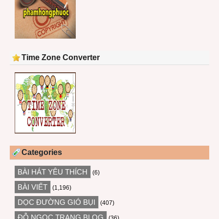
Time Zone Converter
Categories
BÀI HÁT YÊU THÍCH
(6)
BÀI VIẾT
(1,196)
DỌC ĐƯỜNG GIÓ BỤI
(407)
ĐỖ NGỌC TRANG BLOG
(36)