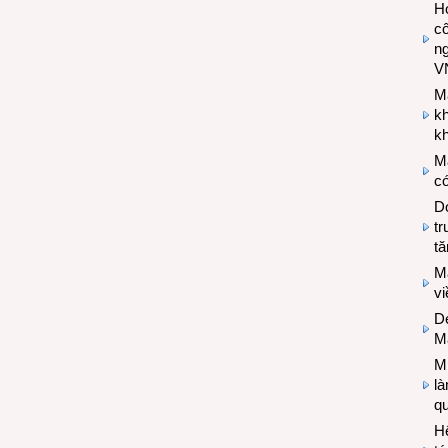
Hợ
cô
n
V
M
k
kh
M
có
Do
tr
tă
M
v
De
M
Mi
l
q
H