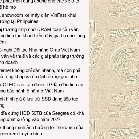
c phát triển dùng chung cho các xe ô-tô
ế hệ mới
1 showroom xe máy điện VinFast khai
ương tại Philippines
hị trường chip nhớ DRAM toàn cầu vẫn
ng tiếp tục khan hiếm đẩy giá bộ nhớ tăng
hêm
i nghị Đối tác Nhà hàng Grab Việt Nam
 vấn về thuế và các giải pháp tăng trưởng
inh doanh
ternet không chỉ cần nhanh, mà còn phải
ủ rộng khắp và ổn định ở mọi góc nhà
V OLED cao cấp được LG lần đầu tiên áp
ụng bảo hành 5 năm ở Việt Nam
nh hình giá ổ lưu trữ SSD đang tiếp tục
ng
 đĩa cứng HDD 50TB của Seagate có khả
ăng xuất xưởng vào năm 2027
 thông minh ảnh hưởng tới thói quen của
gười xem truyền hình