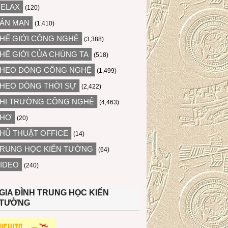
ELAX
(120)
ẢN MẠN
(1,410)
HẾ GIỚI CÔNG NGHỆ
(3,388)
HẾ GIỚI CỦA CHÚNG TA
(518)
HEO DÒNG CÔNG NGHỆ
(1,499)
HEO DÒNG THỜI SỰ
(2,422)
HỊ TRƯỜNG CÔNG NGHỆ
(4,463)
THƠ
(20)
HỦ THUẬT OFFICE
(14)
RUNG HỌC KIẾN TƯỜNG
(64)
IDEO
(240)
GIA ĐÌNH TRUNG HỌC KIẾN
TƯỜNG