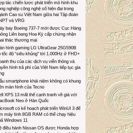
p tác chiến lược phát triển mô hình khu
ng nghiệp công nghệ số hiện đại trong
gành Cao su Việt Nam giữa hai Tập đoàn
NPT và VRG
áy bay Boeing 737-7 mới được Cục Hàng
hông Liên bang Hoa Kỳ cấp chứng nhận
ai thác thương mại
àn hình gaming LG UltraGear 25G590B
 tốc độ “siêu khủng” tới 1.000Hz ở FHD+
anh thu của các dịch vụ viễn thông và
uyền hình trả phí của Việt Nam tiếp tục gia
ng
ẫu smartphone khái niệm không có khung
iền màn hình của Tecno
ll XPS 13 mất thế cạnh tranh về giá với
acBook Neo ở Hàn Quốc
crosoft có kế hoạch phát triển WinUI 3 để
àm máy tính 8GB RAM có thể chạy hiệu
uả Windows 11
ệ điều hành Nissan OS được Honda hợp