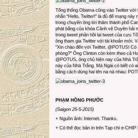
Tổng thống Obama cũng vào Twitter với
nhắn “Hello, Twitter!” là đủ để mạng này 
trong chuyến ông tới thăm thành phố Cam
phát bằng của khóa Cảnh vệ Duyên hải
trong tweet phản hồi lại tweet của cựu 
ông tham gia Twitter với tài khoản mới. V
“Xin chào đến với Twitter, @POTUS! Có 
phòng?” Ông Clinton còn kèm theo cả Has
@POTUS, ông chủ hiện nay của Nhà Trắng 
này của Nhà Trắng. Mà Ngài có biết có
bằng cách dùng hai tên na ná nhau: P
PHẠM HỒNG PHƯỚC
(Saigon 25-5-2015)
+ Nguồn ảnh: Internet. Thanks.
+ Có thể đọc bản in trên Tạp chí e-CHIP