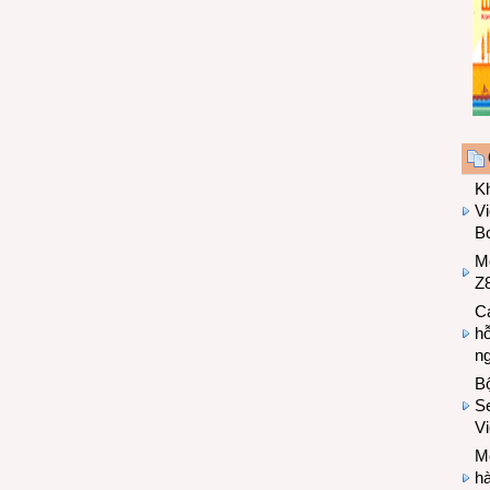
K
Vi
Bo
M
Z8
Cá
hỗ
n
B
Se
V
Mo
hà