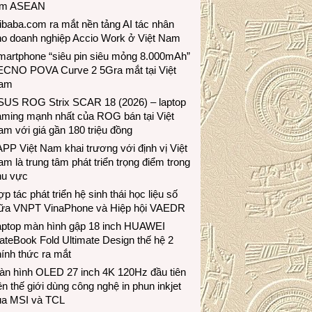
ầm ASEAN
ibaba.com ra mắt nền tảng AI tác nhân
ho doanh nghiệp Accio Work ở Việt Nam
martphone “siêu pin siêu mỏng 8.000mAh”
ECNO POVA Curve 2 5Gra mắt tại Việt
am
SUS ROG Strix SCAR 18 (2026) – laptop
aming mạnh nhất của ROG bán tại Việt
m với giá gần 180 triệu đồng
PP Việt Nam khai trương với định vị Việt
m là trung tâm phát triển trọng điểm trong
hu vực
p tác phát triển hệ sinh thái học liệu số
iữa VNPT VinaPhone và Hiệp hội VAEDR
aptop màn hình gập 18 inch HUAWEI
teBook Fold Ultimate Design thế hệ 2
ính thức ra mắt
àn hình OLED 27 inch 4K 120Hz đầu tiên
ên thế giới dùng công nghệ in phun inkjet
ủa MSI và TCL