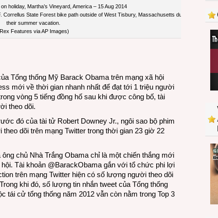
lục
n holiday, Martha’s Vineyard, America – 15 Aug 2014
. Correllus State Forest bike path outside of West Tisbury, Massachusetts during
gia
their summer vacation.
thế
Rex Features via AP Images)
giới
Twitter
của Tổng thống Mỹ Barack Obama trên mạng xã hội
ess mới về thời gian nhanh nhất để đạt tới 1 triệu người
ỉ trong vòng 5 tiếng đồng hố sau khi được công bố, tài
ời theo dõi.
trước đó của tài tử Robert Downey Jr., ngôi sao bộ phim
 theo dõi trên mạng Twitter trong thời gian 23 giờ 22
ủa ông chủ Nhà Trắng Obama chỉ là một chiến thắng mới
ã hội. Tài khoản @BarackObama gắn với tổ chức phi lợi
tion trên mạng Twitter hiện có số lượng người theo dõi
 Trong khi đó, số lượng tin nhắn tweet của Tổng thống
ộc tái cử tổng thống năm 2012 vẫn còn nằm trong Top 3