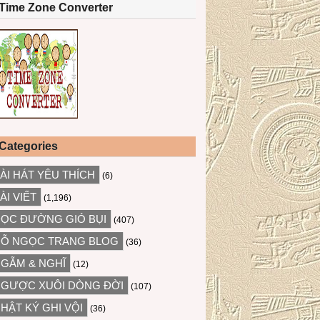
Time Zone Converter
Categories
ÀI HÁT YÊU THÍCH
(6)
ÀI VIẾT
(1,196)
ỌC ĐƯỜNG GIÓ BỤI
(407)
Ỗ NGỌC TRANG BLOG
(36)
GẪM & NGHĨ
(12)
GƯỢC XUÔI DÒNG ĐỜI
(107)
HẬT KÝ GHI VỘI
(36)