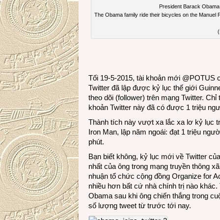
President Barack Obama o
The Obama family ride their bicycles on the Manuel F
(
Tối 19-5-2015, tài khoản mới @POTUS 
Twitter đã lập được kỷ lục thế giới Guinn
theo dõi (follower) trên mạng Twitter. Ch
khoản Twitter này đã có được 1 triệu ngư
Thành tích này vượt xa lắc xa lơ kỷ lục 
Iron Man, lập năm ngoái: đạt 1 triệu người
phút.
Bạn biết không, kỷ lục mới về Twitter c
nhất của ông trong mạng truyền thông x
nhuận tổ chức cộng đồng Organize for Ac
nhiều hơn bất cứ nhà chính trị nào khác.
Obama sau khi ông chiến thắng trong cu
số lượng tweet từ trước tới nay.