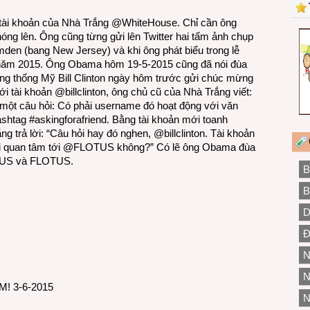
 tài khoản của Nhà Trắng @WhiteHouse. Chỉ cần ông
nóng lên. Ông cũng từng gửi lên Twitter hai tấm ảnh chụp
den (bang New Jersey) và khi ông phát biểu trong lễ
 năm 2015. Ông Obama hôm 19-5-2015 cũng đã nói đùa
Tổng thống Mỹ Bill Clinton ngày hôm trước gửi chúc mừng
ới tài khoản @billclinton, ông chủ cũ của Nhà Trắng viết:
một câu hỏi: Có phải username đó hoạt động với văn
htag #askingforafriend. Bằng tài khoản mới toanh
trả lời: “Câu hỏi hay đó nghen, @billclinton. Tài khoản
 ai quan tâm tới @FLOTUS không?” Có lẽ ông Obama đùa
OTUS và FLOTUS.
B
B
D
Đ
N
N
 M! 3-6-2015
N