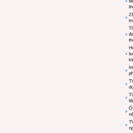
tá
th
2
tr
T
đa
t
Hộ
tư
k
In
ph
T
d
Tì
tă
Ổ
n
TV
n