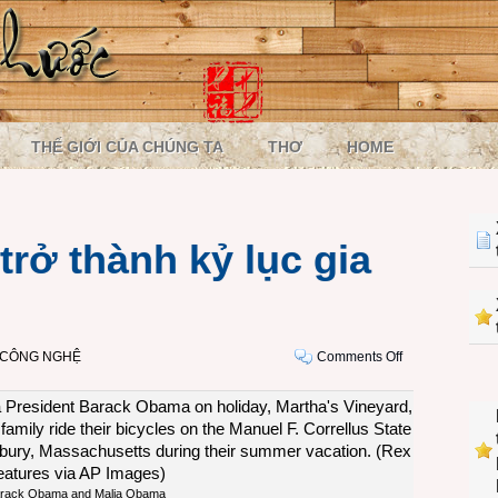
THẾ GIỚI CỦA CHÚNG TA
THƠ
HOME
rở thành kỷ lục gia
on
I CÔNG NGHỆ
Comments Off
Tổng
thống
Mỹ
trở
thành
kỷ
rack Obama and Malia Obama