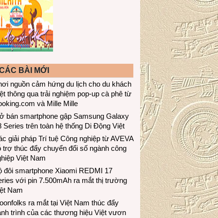
CÁC BÀI MỚI
hơi nguồn cảm hứng du lịch cho du khách
ệt thông qua trải nghiệm pop-up cà phê từ
oking.com và Mille Mille
ở bán smartphone gập Samsung Galaxy
 Series trên toàn hệ thống Di Động Việt
c giải pháp Trí tuệ Công nghiệp từ AVEVA
 trợ thúc đẩy chuyển đổi số ngành công
ghiệp Việt Nam
ộ đôi smartphone Xiaomi REDMI 17
ries với pin 7.500mAh ra mắt thị trường
iệt Nam
onfolks ra mắt tại Việt Nam thúc đẩy
nh trình của các thương hiệu Việt vươn