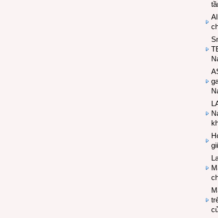
t
Al
c
S
T
N
A
g
Na
LA
Na
k
Hợ
g
L
Ma
ch
M
tr
c