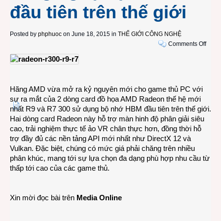
đầu tiên trên thế giới
Posted by
phphuoc
on June 18, 2015 in
THẾ GIỚI CÔNG NGHỆ
on
Comments Off
AMD
ra
mắt
card
Hãng AMD vừa mở ra kỷ nguyên mới cho game thủ PC với
đồ
sự ra mắt của 2 dòng card đồ họa AMD Radeon thế hệ mới
họa
nhất R9 và R7 300 sử dụng bộ nhớ HBM đầu tiên trên thế giới.
Rade
Hai dòng card Radeon này hỗ trợ màn hinh độ phân giải siêu
R9
cao, trải nghiệm thực tế ảo VR chân thực hơn, đồng thời hỗ
300
trợ đầy đủ các nền tảng API mới nhất như DirectX 12 và
serie
Vulkan. Đặc biệt, chúng có mức giá phải chăng trên nhiều
và
phân khúc, mang tới sự lựa chọn đa dạng phù hợp nhu cầu từ
R7
thấp tới cao của các game thủ.
300
series
công
Xin mời đọc bài trên
Media Online
nghệ
bộ