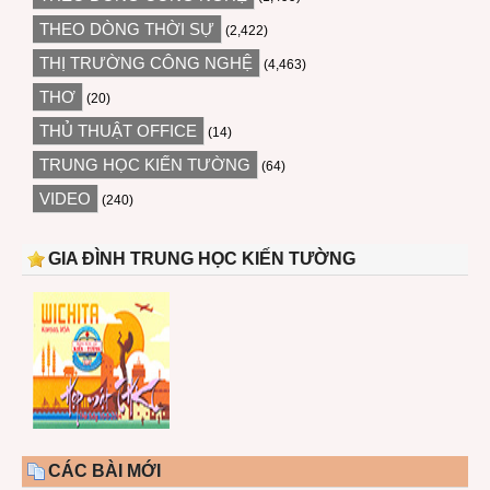
THEO DÒNG THỜI SỰ
(2,422)
THỊ TRƯỜNG CÔNG NGHỆ
(4,463)
THƠ
(20)
THỦ THUẬT OFFICE
(14)
TRUNG HỌC KIẾN TƯỜNG
(64)
VIDEO
(240)
GIA ĐÌNH TRUNG HỌC KIẾN TƯỜNG
CÁC BÀI MỚI