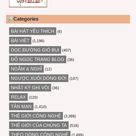
Categories
BÀI HÁT YÊU THÍCH
(6)
BÀI VIẾT
(1,196)
DỌC ĐƯỜNG GIÓ BỤI
(407)
ĐỖ NGỌC TRANG BLOG
(36)
NGẪM & NGHĨ
(12)
NGƯỢC XUÔI DÒNG ĐỜI
(107)
NHẬT KÝ GHI VỘI
(36)
RELAX
(120)
TẢN MẠN
(1,410)
THẾ GIỚI CÔNG NGHỆ
(3,388)
THẾ GIỚI CỦA CHÚNG TA
(518)
THEO DÒNG CÔNG NGHỆ
(1,499)