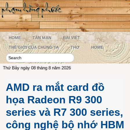
HOME
TẢN MẠN
BÀI VIẾT
THẾ GIỚI CỦA CHÚNG TA
THƠ
HOME
Thứ Bảy ngày 08 tháng 8 năm 2026
AMD ra mắt card đồ
họa Radeon R9 300
series và R7 300 series,
công nghệ bộ nhớ HBM