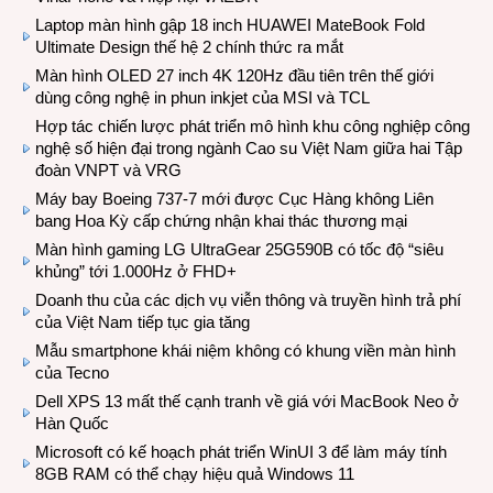
Laptop màn hình gập 18 inch HUAWEI MateBook Fold
Ultimate Design thế hệ 2 chính thức ra mắt
Màn hình OLED 27 inch 4K 120Hz đầu tiên trên thế giới
dùng công nghệ in phun inkjet của MSI và TCL
Hợp tác chiến lược phát triển mô hình khu công nghiệp công
nghệ số hiện đại trong ngành Cao su Việt Nam giữa hai Tập
đoàn VNPT và VRG
Máy bay Boeing 737-7 mới được Cục Hàng không Liên
bang Hoa Kỳ cấp chứng nhận khai thác thương mại
Màn hình gaming LG UltraGear 25G590B có tốc độ “siêu
khủng” tới 1.000Hz ở FHD+
Doanh thu của các dịch vụ viễn thông và truyền hình trả phí
của Việt Nam tiếp tục gia tăng
Mẫu smartphone khái niệm không có khung viền màn hình
của Tecno
Dell XPS 13 mất thế cạnh tranh về giá với MacBook Neo ở
Hàn Quốc
Microsoft có kế hoạch phát triển WinUI 3 để làm máy tính
8GB RAM có thể chạy hiệu quả Windows 11