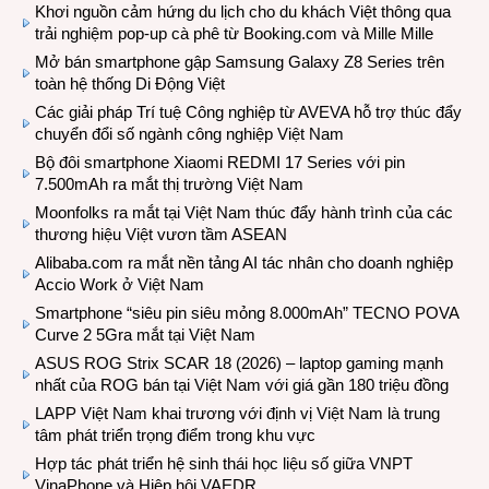
Khơi nguồn cảm hứng du lịch cho du khách Việt thông qua
trải nghiệm pop-up cà phê từ Booking.com và Mille Mille
Mở bán smartphone gập Samsung Galaxy Z8 Series trên
toàn hệ thống Di Động Việt
Các giải pháp Trí tuệ Công nghiệp từ AVEVA hỗ trợ thúc đẩy
chuyển đổi số ngành công nghiệp Việt Nam
Bộ đôi smartphone Xiaomi REDMI 17 Series với pin
7.500mAh ra mắt thị trường Việt Nam
Moonfolks ra mắt tại Việt Nam thúc đẩy hành trình của các
thương hiệu Việt vươn tầm ASEAN
Alibaba.com ra mắt nền tảng AI tác nhân cho doanh nghiệp
Accio Work ở Việt Nam
Smartphone “siêu pin siêu mỏng 8.000mAh” TECNO POVA
Curve 2 5Gra mắt tại Việt Nam
ASUS ROG Strix SCAR 18 (2026) – laptop gaming mạnh
nhất của ROG bán tại Việt Nam với giá gần 180 triệu đồng
LAPP Việt Nam khai trương với định vị Việt Nam là trung
tâm phát triển trọng điểm trong khu vực
Hợp tác phát triển hệ sinh thái học liệu số giữa VNPT
VinaPhone và Hiệp hội VAEDR