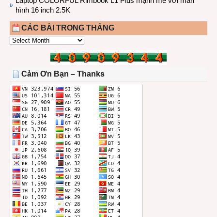
Laptop COLORFUL Rimbook L1 Plus mạnh mẽ với màn
hình 16 inch 2.5K
CÁC BÀI TRONG THÁNG
CÁC
BÀI
TRONG
THÁNG
Cảm Ơn Bạn – Thanks