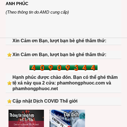
nhớ
ANH PHÚC
HBM
đầu
(Theo thông tin do AMD cung cấp)
tiên
trên
thế
giới
Xin Cảm ơn Bạn, lượt bạn bè ghé thăm thứ:
Xin Cảm ơn Bạn, lượt bạn bè ghé thăm thứ:
Hạnh phúc được chào đón. Bạn có thể ghé thăm
tệ xá này qua 2 cửa: phamhongphuoc.com và
phamhongphuoc.net
Cập nhật Dịch COVID Thế giới