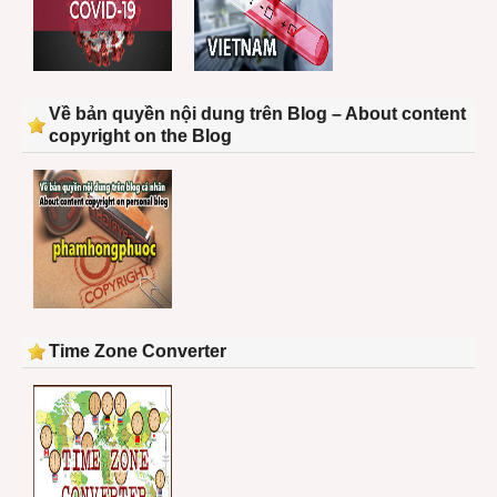
Về bản quyền nội dung trên Blog – About content
copyright on the Blog
Time Zone Converter