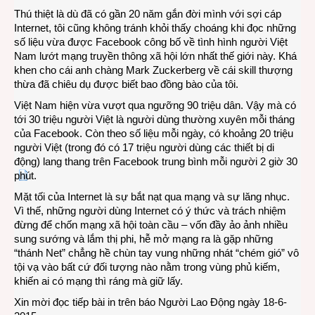
Thú thiệt là dù đã có gần 20 năm gắn đời mình với sợi cáp
xấu
Internet, tôi cũng không tránh khỏi thấy choáng khi đọc những
tùy
số liệu vừa được Facebook công bố về tình hình người Việt
ở
Nam lướt mạng truyền thông xã hội lớn nhất thế giới này. Khá
ngườ
khen cho cái anh chàng Mark Zuckerberg về cái skill thượng
dùng
thừa đã chiêu dụ được biết bao đồng bào của tôi.
Việt Nam hiện vừa vượt qua ngưỡng 90 triệu dân. Vậy mà có
tới 30 triệu người Việt là người dùng thư
ờng xuyên mỗi tháng
của Facebook. Còn theo số liệu mỗi ngày, có khoảng 20 triệu
người Việt (trong đó có 17 triệu người dùng các thiết bị di
động) lang thang trên Facebook trung bình mỗi người 2 giờ 30
phút.
Mặt tối của Internet là sự bắt nạt qua mạng và sự lăng nhục.
Vì thế, những người dùng Internet có ý thức và trách nhiệm
đừng để chốn mạng xã hội toàn cầu – vốn đầy ảo ảnh nhiều
sung sướng và lắm thị phi, hễ mở mạng ra là gặp những
“thánh Net” chẳng hề chùn tay vung những nhát “chém gió” vô
tội vạ vào bất cứ đối tượng nào nằm trong vùng phủ kiếm,
khiến ai có mạng thì ráng mà giữ lấy.
Xin mời đọc tiếp bài in trên báo Người Lao Động ngày 18-6-