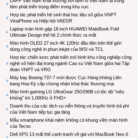
LAPP Việt Nam khai trương với định vị Việt Nam là trung
tâm phát triển trọng điểm trong khu vực
Hợp tác phát triển hệ sinh thái học liệu số giữa VNPT
VinaPhone và Hiệp hội VAEDR
Laptop màn hình gập 18 inch HUAWEI MateBook Fold
Ultimate Design thế hệ 2 chính thức ra mắt
Màn hình OLED 27 inch 4K 120Hz đầu tiên trên thế giới
dùng công nghệ in phun inkjet của MSI và TCL
Hợp tác chiến lược phát triển mô hình khu công nghiệp công
nghệ số hiện đại trong ngành Cao su Việt Nam giữa hai Tập
đoàn VNPT và VRG
Máy bay Boeing 737-7 mới được Cục Hàng không Liên
bang Hoa Kỳ cấp chứng nhận khai thác thương mại
Màn hình gaming LG UltraGear 25G590B có tốc độ “siêu
khủng” tới 1.000Hz ở FHD+
Doanh thu của các dịch vụ viễn thông và truyền hình trả phí
của Việt Nam tiếp tục gia tăng
Mẫu smartphone khái niệm không có khung viền màn hình
của Tecno
Dell XPS 13 mất thế cạnh tranh về giá với MacBook Neo ở