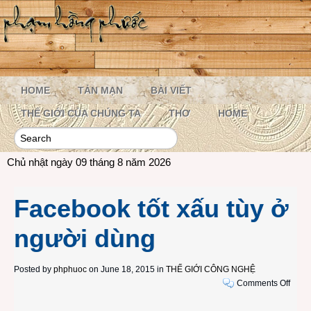
HOME
TẢN MẠN
BÀI VIẾT
THẾ GIỚI CỦA CHÚNG TA
THƠ
HOME
Chủ nhật ngày 09 tháng 8 năm 2026
Facebook tốt xấu tùy ở
người dùng
Posted by
phphuoc
on June 18, 2015 in
THẾ GIỚI CÔNG NGHỆ
on
Comments Off
Face
tốt