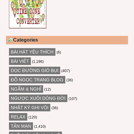
Categories
BÀI HÁT YÊU THÍCH
(6)
BÀI VIẾT
(1,196)
DỌC ĐƯỜNG GIÓ BỤI
(407)
ĐỖ NGỌC TRANG BLOG
(36)
NGẪM & NGHĨ
(12)
NGƯỢC XUÔI DÒNG ĐỜI
(107)
NHẬT KÝ GHI VỘI
(36)
RELAX
(120)
TẢN MẠN
(1,410)