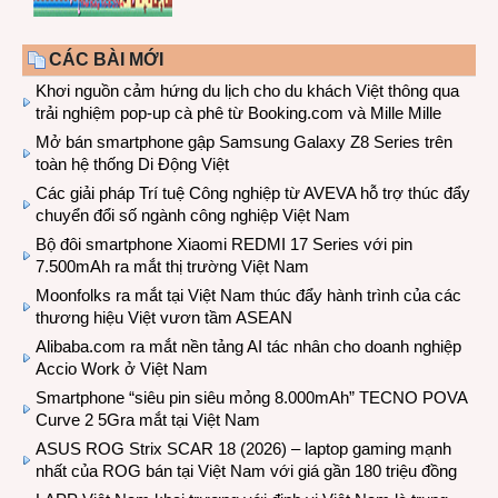
CÁC BÀI MỚI
Khơi nguồn cảm hứng du lịch cho du khách Việt thông qua
trải nghiệm pop-up cà phê từ Booking.com và Mille Mille
Mở bán smartphone gập Samsung Galaxy Z8 Series trên
toàn hệ thống Di Động Việt
Các giải pháp Trí tuệ Công nghiệp từ AVEVA hỗ trợ thúc đẩy
chuyển đổi số ngành công nghiệp Việt Nam
Bộ đôi smartphone Xiaomi REDMI 17 Series với pin
7.500mAh ra mắt thị trường Việt Nam
Moonfolks ra mắt tại Việt Nam thúc đẩy hành trình của các
thương hiệu Việt vươn tầm ASEAN
Alibaba.com ra mắt nền tảng AI tác nhân cho doanh nghiệp
Accio Work ở Việt Nam
Smartphone “siêu pin siêu mỏng 8.000mAh” TECNO POVA
Curve 2 5Gra mắt tại Việt Nam
ASUS ROG Strix SCAR 18 (2026) – laptop gaming mạnh
nhất của ROG bán tại Việt Nam với giá gần 180 triệu đồng