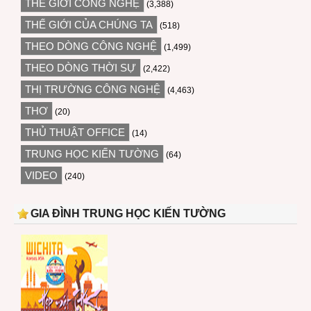
THẾ GIỚI CÔNG NGHỆ
(3,388)
THẾ GIỚI CỦA CHÚNG TA
(518)
THEO DÒNG CÔNG NGHỆ
(1,499)
THEO DÒNG THỜI SỰ
(2,422)
THỊ TRƯỜNG CÔNG NGHỆ
(4,463)
THƠ
(20)
THỦ THUẬT OFFICE
(14)
TRUNG HỌC KIẾN TƯỜNG
(64)
VIDEO
(240)
GIA ĐÌNH TRUNG HỌC KIẾN TƯỜNG