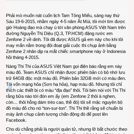
Zenf
2
Phải mò muốn nát cuốn lịch Tam Tông Miếu, sáng nay thứ
về
Sáu 19-6-2015, nhằm ngày 4-5 năm Ất Mùi, tôi mới tìm được
dinh
giờ Hoàng đạo mà chạy ù tới văn phòng ASUS Việt Nam trên
đường Nguyễn Thị Diệu (Q.3, TP.HCM) đặng rước em
Zenfone 2 về dinh. Tôi đã được ASUS gả em này cho khi tôi
may mắn nằm trong đội đoạt giải cuộc thi chụp ảnh bằng
Zenfone 2 nhân dịp ra mắt chiếc smartphone này ở Indonesia
hồi tháng 4-2015.
Nàng Thi Thi của ASUS Việt Nam gọi điện báo rằng em này
màu đỏ. Team ASUS chỉ nhận được phiên bản có bộ nhớ lưu
trữ 64GB độc một màu đỏ. Phiên bản 32GB mới có màu đen.
Tôi vốn mạng hỏa (Sơn hạ hỏa), hạp màu đỏ. Nhưng tôi chỉ
thích các thiết bị có màu “địa đạo” thôi. Tôi bèn nói với Thi Thi
rằng bữa nào tới đón em ấy (em Zenfone 2 thôi à nghen,
còn… thôi hỗng dám trèo cao, thề đó) tôi sẽ mặc nguyên bộ
đồ màu đỏ cho nó “ton-sur-ton”. Thi Thi thề rằng sẽ chuẩn bị
máy ảnh chụp cảnh tượng chấn động đó để post lên
Facebook.
Cho dù chẳng phải là người quân tử, nhưng lỡ bắt chước theo