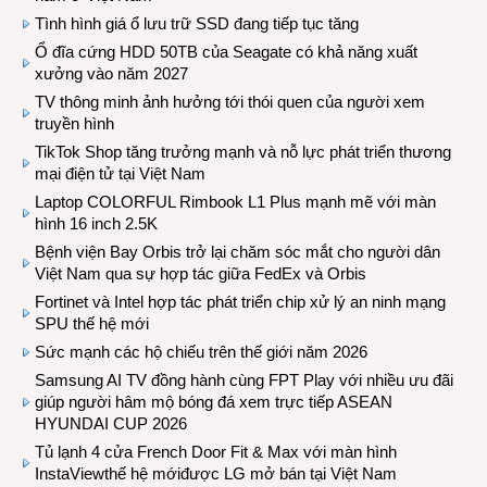
Tình hình giá ổ lưu trữ SSD đang tiếp tục tăng
Ổ đĩa cứng HDD 50TB của Seagate có khả năng xuất
xưởng vào năm 2027
TV thông minh ảnh hưởng tới thói quen của người xem
truyền hình
TikTok Shop tăng trưởng mạnh và nỗ lực phát triển thương
mại điện tử tại Việt Nam
Laptop COLORFUL Rimbook L1 Plus mạnh mẽ với màn
hình 16 inch 2.5K
Bệnh viện Bay Orbis trở lại chăm sóc mắt cho người dân
Việt Nam qua sự hợp tác giữa FedEx và Orbis
Fortinet và Intel hợp tác phát triển chip xử lý an ninh mạng
SPU thế hệ mới
Sức mạnh các hộ chiếu trên thế giới năm 2026
Samsung AI TV đồng hành cùng FPT Play với nhiều ưu đãi
giúp người hâm mộ bóng đá xem trực tiếp ASEAN
HYUNDAI CUP 2026
Tủ lạnh 4 cửa French Door Fit & Max với màn hình
InstaViewthế hệ mớiđược LG mở bán tại Việt Nam