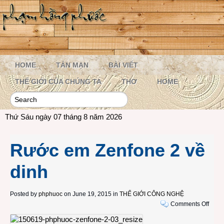
HOME
TẢN MẠN
BÀI VIẾT
THẾ GIỚI CỦA CHÚNG TA
THƠ
HOME
Thứ Sáu ngày 07 tháng 8 năm 2026
Rước em Zenfone 2 về
dinh
Posted by
phphuoc
on June 19, 2015 in
THẾ GIỚI CÔNG NGHỆ
on
Comments Off
Rước
em