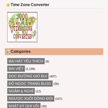
Time Zone Converter
Categories
BÀI HÁT YÊU THÍCH
(6)
BÀI VIẾT
(1,196)
DỌC ĐƯỜNG GIÓ BỤI
(407)
ĐỖ NGỌC TRANG BLOG
(36)
NGẪM & NGHĨ
(12)
NGƯỢC XUÔI DÒNG ĐỜI
(107)
NHẬT KÝ GHI VỘI
(36)