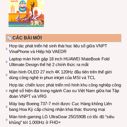
CÁC BÀI MỚI
Hợp tác phát triển hệ sinh thái học liệu số giữa VNPT
VinaPhone và Hiệp hội VAEDR
Laptop màn hình gập 18 inch HUAWEI MateBook Fold
Ultimate Design thế hệ 2 chính thức ra mắt
Màn hình OLED 27 inch 4K 120Hz đầu tiên trên thế giới
dùng công nghệ in phun inkjet của MSI và TCL
Hợp tác chiến lược phát triển mô hình khu công nghiệp công
nghệ số hiện đại trong ngành Cao su Việt Nam giữa hai Tập
đoàn VNPT và VRG
Máy bay Boeing 737-7 mới được Cục Hàng không Liên
bang Hoa Kỳ cấp chứng nhận khai thác thương mại
Màn hình gaming LG UltraGear 25G590B có tốc độ “siêu
khủng” tới 1.000Hz ở FHD+