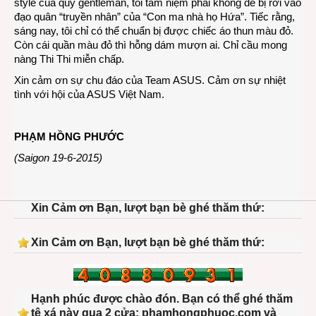
style của quý gentleman, tôi tâm niệm phải không để bị rơi vào
đạo quân “truyền nhân” của “Con ma nhà họ Hứa”. Tiếc rằng,
sáng nay, tôi chỉ có thể chuẩn bị được chiếc áo thun màu đỏ.
Còn cái quần màu đỏ thì hỗng dám mượn ai. Chỉ cầu mong
nàng Thi Thi miễn chấp.
Xin cảm ơn sự chu đáo của Team ASUS. Cảm ơn sự nhiệt
tình với hội của ASUS Việt Nam.
PHẠM HỒNG PHƯỚC
(Saigon 19-6-2015)
Xin Cảm ơn Bạn, lượt bạn bè ghé thăm thứ:
Xin Cảm ơn Bạn, lượt bạn bè ghé thăm thứ:
Hạnh phúc được chào đón. Bạn có thể ghé thăm
tệ xá này qua 2 cửa: phamhongphuoc.com và