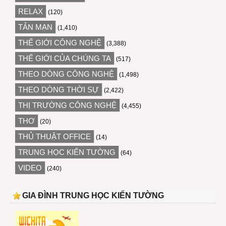
RELAX
(120)
TẢN MẠN
(1,410)
THẾ GIỚI CÔNG NGHỆ
(3,388)
THẾ GIỚI CỦA CHÚNG TA
(517)
THEO DÒNG CÔNG NGHỆ
(1,498)
THEO DÒNG THỜI SỰ
(2,422)
THỊ TRƯỜNG CÔNG NGHỆ
(4,455)
THƠ
(20)
THỦ THUẬT OFFICE
(14)
TRUNG HỌC KIẾN TƯỜNG
(64)
VIDEO
(240)
GIA ĐÌNH TRUNG HỌC KIẾN TƯỜNG