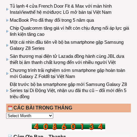
Tủ lạnh 4 cửa French Door Fit & Max với màn hình
InstaViewthế hệ mớiđược LG mở bán tại Việt Nam
MacBook Pro đã thay đổi trong 5 năm qua
Chip Qualcomm tăng giá vì hết còn chịu đựng nổi áp lực giá
linh kiện tăng cao
Một cái nhìn đầu tiên về bộ ba smartphone gập Samsung
Galaxy Z8 Series
Sàn thương mại điện tử Lazada đồng hành cùng JBL dưa
thiết bị âm thanh chất lượng đến với nhiều người Việt
Chương trình trải nghiệm sớm smartphone gập hoàn toàn
mới Galaxy Z Fold8 tại Việt Nam
Đặt trước bộ ba smartphone gập mới Samsung Galaxy Z8
Series tại Di Động Việt, nhận ưu đãi thu cũ – đổi mới đến 5
triệu đồng
CÁC BÀI TRONG THÁNG
CÁC
BÀI
TRONG
THÁNG
Cảm Ơn Bạn – Thanks