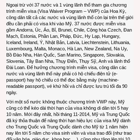
Ngoại trừ với 37 nước và 1 vùng lãnh thổ tham gia chương
trình miễn visa (Visa Waiver Program – VWP) của Hoa Kỳ,
công dân tất cả các nước và vùng lãnh thổ còn lại trên thế giới
đều cần phải có visa khi vào Mỹ. 37 nước được miễn visa
gồm Andorra, Úc, Áo, Bỉ, Brunei, Chile, Cộng hòa Czech, Đan
Mạch, Estonia, Phần Lan, Pháp, Đức, Hy Lạp, Hungary,
Iceland, Ireland, Ý, Nhật Bản, Latvia, Liechtenstein, Lithuania,
Luxembourg, Malta, Monaco, Hà Lan, New Zealand, Na Uy,
Bồ Đào Nha, Hàn Quốc, San Marino, Singapore, Slovakia,
Slovenia, Tây Ban Nha, Thụy Điển, Thụy Sỹ, Anh và lãnh thổ
Đài Loan. Để hưởng chương trình miễn visa, công dân các
nước và vùng lãnh thổ này phải có hộ chiếu điện tử (e-
passport) hay hộ chiếu có thể đọc bằng máy (machine-
readable passport), vé khứ hồi và chỉ được lưu trú tối đa 90
ngày.
Với một số nước không thuộc chương trình VWP này, Mỹ
cũng có thể kéo dài thời hạn của visa không di dân tới 5 hay
10 năm. Mới đây nhất, hồi tháng 11-2014, Mỹ và Trung Quốc
đã ký thỏa thuận để nâng thời hạn hiệu lực của visa Mỹ dành
cho Trung Quốc và Trung Quốc dành cho Mỹ từ 1 năm hiện
nay lên tới 5 năm cho visa sinh viên và visa trao đổi (như trao
đổi văn hóa, giáo dục, khoa học,…), cũng như tăng lên tới 10