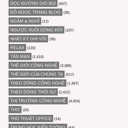
DỌC ĐƯỜNG GIÓ BỤI
(407)
ĐỖ NGỌC TRANG BLOG
(36)
NGẪM & NGHĨ
(12)
NGƯỢC XUÔI DÒNG ĐỜI
(107)
NHẬT KÝ GHI VỘI
(36)
RELAX
(120)
TẢN MẠN
(1,410)
THẾ GIỚI CÔNG NGHỆ
(3,388)
THẾ GIỚI CỦA CHÚNG TA
(517)
THEO DÒNG CÔNG NGHỆ
(1,497)
THEO DÒNG THỜI SỰ
(2,422)
THỊ TRƯỜNG CÔNG NGHỆ
(4,454)
THƠ
(20)
THỦ THUẬT OFFICE
(14)
TRUNG HỌC KIẾN TƯỜNG
(64)