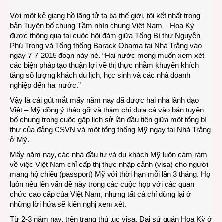
sắp
Với một kẻ giang hồ lãng tử ta bà thế giới, tôi kết nhất trong
mở
bản Tuyên bố chung Tầm nhìn chung Việt Nam – Hoa Kỳ
thêm
được thông qua tại cuộc hội đàm giữa Tổng Bí thư Nguyễn
chút
Phú Trọng và Tổng thống Barack Obama tại Nhà Trắng vào
nữa
ngày 7-7-2015 đoạn này nè. “Hai nước mong muốn xem xét
rồi…
các biện pháp tạo thuận lợi về thị thực nhằm khuyến khích
tăng số lượng khách du lịch, học sinh và các nhà doanh
nghiệp đến hai nước.”
Vậy là cái gút mắt mấy năm nay đã được hai nhà lãnh đạo
Việt – Mỹ đồng ý tháo gỡ và thậm chí đưa cả vào bản tuyên
bố chung trong cuộc gặp lịch sử lần đầu tiên giữa một tổng bí
thư của đảng CSVN và một tổng thống Mỹ ngay tại Nhà Trắng
ở Mỹ.
Mấy năm nay, các nhà đầu tư và du khách Mỹ luôn càm ràm
về việc Việt Nam chỉ cấp thị thực nhập cảnh (visa) cho người
mang hộ chiếu (passport) Mỹ với thời hạn mỗi lần 3 tháng. Họ
luôn nêu lên vấn đề này trong các cuộc họp với các quan
chức cao cấp của Việt Nam, nhưng tất cả chỉ dừng lại ở
những lời hứa sẽ kiến nghị xem xét.
Từ 2-3 năm nay, trên trang thủ tục visa, Đại sứ quán Hoa Kỳ ở