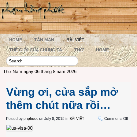
HOME
TẢN MẠN
BÀI VIẾT
THẾ GIỚI CỦA CHÚNG TA
THƠ
HOME
Thứ Năm ngày 06 tháng 8 năm 2026
Vừng ơi, cửa sắp mở
thêm chút nữa rồi…
on
Posted by
phphuoc
on July 8, 2015 in
BÀI VIẾT
Comments Off
Vừng
ơi,
cửa