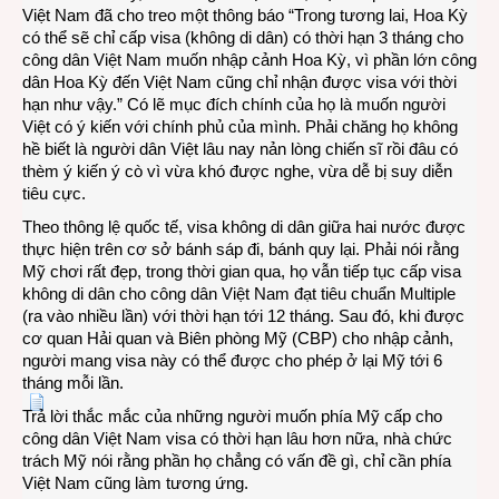
Việt Nam đã cho treo một thông báo “Trong tương lai, Hoa Kỳ
có thể sẽ chỉ cấp visa (không di dân) có thời hạn 3 tháng cho
công dân Việt Nam muốn nhập cảnh Hoa Kỳ, vì phần lớn công
dân Hoa Kỳ đến Việt Nam cũng chỉ nhận được visa với thời
hạn như vậy.” Có lẽ mục đích chính của họ là muốn người
Việt có ý kiến với chính phủ của mình. Phải chăng họ không
hề biết là người dân Việt lâu nay nản lòng chiến sĩ rồi đâu có
thèm ý kiến ý cò vì vừa khó được nghe, vừa dễ bị suy diễn
tiêu cực.
Theo thông lệ quốc tế, visa không di dân giữa hai nước được
thực hiện trên cơ sở bánh sáp đi, bánh quy lại. Phải nói rằng
Mỹ chơi rất đẹp, trong thời gian qua, họ vẫn tiếp tục cấp visa
không di dân cho công dân Việt Nam đạt tiêu chuẩn Multiple
(ra vào nhiều lần) với thời hạn tới 12 tháng. Sau đó, khi được
cơ quan Hải quan và Biên phòng Mỹ (CBP) cho nhập cảnh,
người mang visa này có thể được cho phép ở lại Mỹ tới 6
tháng mỗi lần.
Trả lời thắc mắc của những người muốn phía Mỹ cấp cho
công dân Việt Nam visa có thời hạn lâu hơn nữa, nhà chức
trách Mỹ nói rằng phần họ chẳng có vấn đề gì, chỉ cần phía
Việt Nam cũng làm tương ứng.