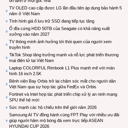
ổn định ở mọi góc nhà
TV OLED cao cấp được LG lần đầu tiên áp dụng bảo hành 5
năm ở Việt Nam
Tình hình giá ổ lưu trữ SSD đang tiếp tục tăng
Ổ đĩa cứng HDD 50TB của Seagate có khả năng xuất
xưởng vào năm 2027
TV thông minh ảnh hưởng tới thói quen của người xem
truyền hình
TikTok Shop tăng trưởng mạnh và nỗ lực phát triển thương
mại điện tử tại Việt Nam
Laptop COLORFUL Rimbook L1 Plus mạnh mẽ với màn
hình 16 inch 2.5K
Bệnh viện Bay Orbis trở lại chăm sóc mắt cho người dân
Việt Nam qua sự hợp tác giữa FedEx và Orbis
Fortinet và Intel hợp tác phát triển chip xử lý an ninh mạng
SPU thế hệ mới
Sức mạnh các hộ chiếu trên thế giới năm 2026
Samsung AI TV đồng hành cùng FPT Play với nhiều ưu đãi
giúp người hâm mộ bóng đá xem trực tiếp ASEAN
HYUNDAI CUP 2026