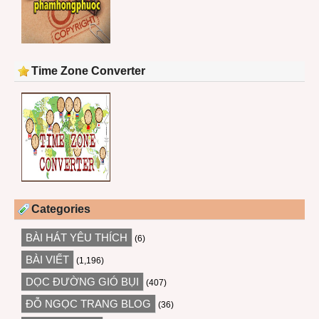
Time Zone Converter
Categories
BÀI HÁT YÊU THÍCH
(6)
BÀI VIẾT
(1,196)
DỌC ĐƯỜNG GIÓ BỤI
(407)
ĐỖ NGỌC TRANG BLOG
(36)