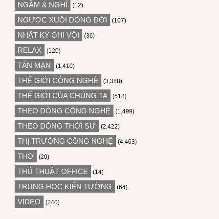
NGẪM & NGHĨ
(12)
NGƯỢC XUÔI DÒNG ĐỜI
(107)
NHẬT KÝ GHI VỘI
(36)
RELAX
(120)
TẢN MẠN
(1,410)
THẾ GIỚI CÔNG NGHỆ
(3,388)
THẾ GIỚI CỦA CHÚNG TA
(518)
THEO DÒNG CÔNG NGHỆ
(1,499)
THEO DÒNG THỜI SỰ
(2,422)
THỊ TRƯỜNG CÔNG NGHỆ
(4,463)
THƠ
(20)
THỦ THUẬT OFFICE
(14)
TRUNG HỌC KIẾN TƯỜNG
(64)
VIDEO
(240)