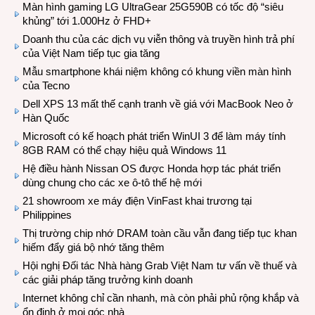
Màn hình gaming LG UltraGear 25G590B có tốc độ “siêu
khủng” tới 1.000Hz ở FHD+
Doanh thu của các dịch vụ viễn thông và truyền hình trả phí
của Việt Nam tiếp tục gia tăng
Mẫu smartphone khái niệm không có khung viền màn hình
của Tecno
Dell XPS 13 mất thế cạnh tranh về giá với MacBook Neo ở
Hàn Quốc
Microsoft có kế hoạch phát triển WinUI 3 để làm máy tính
8GB RAM có thể chạy hiệu quả Windows 11
Hệ điều hành Nissan OS được Honda hợp tác phát triển
dùng chung cho các xe ô-tô thế hệ mới
21 showroom xe máy điện VinFast khai trương tại
Philippines
Thị trường chip nhớ DRAM toàn cầu vẫn đang tiếp tục khan
hiếm đẩy giá bộ nhớ tăng thêm
Hội nghị Đối tác Nhà hàng Grab Việt Nam tư vấn về thuế và
các giải pháp tăng trưởng kinh doanh
Internet không chỉ cần nhanh, mà còn phải phủ rộng khắp và
ổn định ở mọi góc nhà