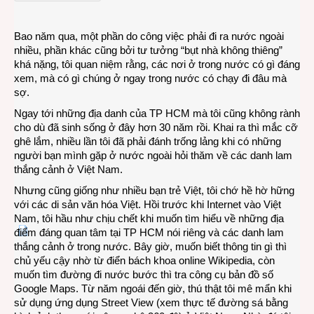
Việt
trên
Bao năm qua, một phần do công việc phải đi ra nước ngoài
smar
nhiều, phần khác cũng bởi tư tưởng “bụt nhà không thiêng”
khá nặng, tôi quan niệm rằng, các nơi ở trong nước có gì đáng
xem, mà có gì chúng ở ngay trong nước có chạy đi đâu mà
sợ.
Ngay tới những địa danh của TP HCM mà tôi cũng không rành
cho dù đã sinh sống ở đây hơn 30 năm rồi. Khai ra thì mắc cỡ
ghê lắm, nhiều lần tôi đã phải đánh trống lảng khi có những
người bạn mình gặp ở nước ngoài hỏi thăm về các danh lam
thắng cảnh ở Việt Nam.
Nhưng cũng giống như nhiều bạn trẻ Việt, tôi chớ hề hờ hững
với các di sản văn hóa Việt. Hồi trước khi Internet vào Việt
Nam, tôi hầu như chịu chết khi muốn tìm hiểu về những địa
điểm đáng quan tâm tại TP HCM nói riêng và các danh lam
thắng cảnh ở trong nước. Bây giờ, muốn biết thông tin gì thì
chủ yếu cậy nhờ từ điển bách khoa online Wikipedia, còn
muốn tìm đường đi nước bước thì tra công cụ bản đồ số
Google Maps. Từ năm ngoái đến giờ, thú thật tôi mê mẩn khi
sử dụng ứng dụng Street View (xem thực tế đường sá bằng