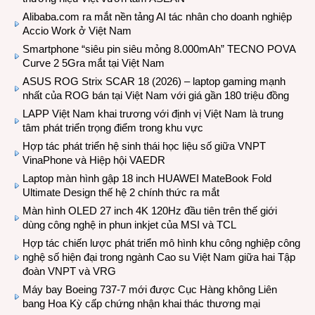
Alibaba.com ra mắt nền tảng AI tác nhân cho doanh nghiệp
Accio Work ở Việt Nam
Smartphone “siêu pin siêu mỏng 8.000mAh” TECNO POVA
Curve 2 5Gra mắt tại Việt Nam
ASUS ROG Strix SCAR 18 (2026) – laptop gaming mạnh
nhất của ROG bán tại Việt Nam với giá gần 180 triệu đồng
LAPP Việt Nam khai trương với định vị Việt Nam là trung
tâm phát triển trọng điểm trong khu vực
Hợp tác phát triển hệ sinh thái học liệu số giữa VNPT
VinaPhone và Hiệp hội VAEDR
Laptop màn hình gập 18 inch HUAWEI MateBook Fold
Ultimate Design thế hệ 2 chính thức ra mắt
Màn hình OLED 27 inch 4K 120Hz đầu tiên trên thế giới
dùng công nghệ in phun inkjet của MSI và TCL
Hợp tác chiến lược phát triển mô hình khu công nghiệp công
nghệ số hiện đại trong ngành Cao su Việt Nam giữa hai Tập
đoàn VNPT và VRG
Máy bay Boeing 737-7 mới được Cục Hàng không Liên
bang Hoa Kỳ cấp chứng nhận khai thác thương mại