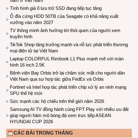
năm ở Việt Nam
Tình hình giá ổ lưu trữ SSD đang tiếp tục tăng
Ổ đĩa cứng HDD 50TB của Seagate có khả năng xuất
xưởng vào năm 2027
TV thông minh ảnh hưởng tới thói quen của người xem
truyền hình
TikTok Shop tăng trưởng mạnh và nỗ lực phát triển thương
mại điện tử tại Việt Nam
Laptop COLORFUL Rimbook L1 Plus mạnh mẽ với màn
hình 16 inch 2.5K
Bệnh viện Bay Orbis trở lại chăm sóc mắt cho người dân
Việt Nam qua sự hợp tác giữa FedEx và Orbis
Fortinet và Intel hợp tác phát triển chip xử lý an ninh mạng
SPU thế hệ mới
Sức mạnh các hộ chiếu trên thế giới năm 2026
Samsung AI TV đồng hành cùng FPT Play với nhiều ưu đãi
giúp người hâm mộ bóng đá xem trực tiếp ASEAN
HYUNDAI CUP 2026
CÁC BÀI TRONG THÁNG