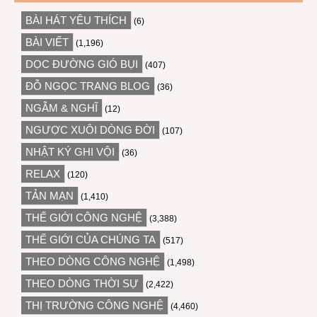
BÀI HÁT YÊU THÍCH
(6)
BÀI VIẾT
(1,196)
DỌC ĐƯỜNG GIÓ BỤI
(407)
ĐỖ NGỌC TRANG BLOG
(36)
NGẪM & NGHĨ
(12)
NGƯỢC XUÔI DÒNG ĐỜI
(107)
NHẬT KÝ GHI VỘI
(36)
RELAX
(120)
TẢN MẠN
(1,410)
THẾ GIỚI CÔNG NGHỆ
(3,388)
THẾ GIỚI CỦA CHÚNG TA
(517)
THEO DÒNG CÔNG NGHỆ
(1,498)
THEO DÒNG THỜI SỰ
(2,422)
THỊ TRƯỜNG CÔNG NGHỆ
(4,460)