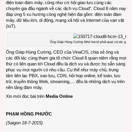
điện toán đám mây, cũng như cơ hội giao lưu cùng các
chuyên gia đầu ngành về các dịch vụ Cloud”. Cloud 8 năm nay
đáp ứng 5 xu hướng công nghệ hiện đại gồm: điện toán đám
mây, dữ liệu lớn, di động, mạng xã hội và Internet của vạn vật
(IoT).
Ông Giáp Hùng Cường 9thứ hai từ phải qua) và tác giả tạ
Ông Giáp Hùng Cường, CEO của VinaCIS, chia sẻ ông và
các đối tác cùng tham gia tổ chức Cloud 8 quan niệm rằng mọi
thứ có liên quan tới Cloud đều là dịch vụ và được họ sẵn sàng
phục vụ mọi người có nhu cầu. Cụ thể như máy chủ, trung
tâm liên lạc PBX, sao lưu, CDN, hội họp online, kế toán, lưu
trữ, truyền thông Web, streaming,… đều là những dịch vụ trên
nền tảng đám mây.
Xin mời đọc bài trên
Media Online
PHẠM HỒNG PHƯỚC
(Saigon 18-7-2015)