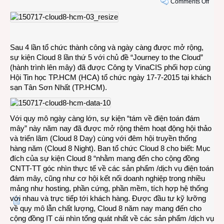
on
Comments Off
1001
chuy
lên
mây
Sau 4 lần tổ chức thành công và ngày càng được mở rộng,
với
sự kiện Cloud 8 lần thứ 5 với chủ đề “Journey to the Cloud”
sự
(hành trình lên mây) đã được Công ty VinaCIS phối hợp cùng
kiện
Hội Tin học TP.HCM (HCA) tổ chức ngày 17-7-2015 tại khách
Clou
sạn Tân Sơn Nhất (TP.HCM).
8
lần
thứ
Với quy mô ngày càng lớn, sự kiện “tám về điện toán đám
5
mây” này năm nay đã được mở rộng thêm hoạt động hội thảo
và triển lãm (Cloud 8 Day) cùng với đêm hội truyền thống
hàng năm (Cloud 8 Night). Ban tổ chức Cloud 8 cho biết: Mục
đích của sự kiện Cloud 8 “nhằm mang đến cho cộng đồng
CNTT-TT góc nhìn thực tế về các sản phẩm /dịch vụ điện toán
đám mây, cũng như cơ hội kết nối doanh nghiệp trong nhiều
mảng như hosting, phần cứng, phần mềm, tích hợp hệ thống
với nhau và trực tiếp tới khách hàng. Được đầu tư kỹ lưỡng
về quy mô lẫn chất lượng, Cloud 8 năm nay mang đến cho
cộng đồng IT cái nhìn tổng quát nhất về các sản phẩm /dịch vụ