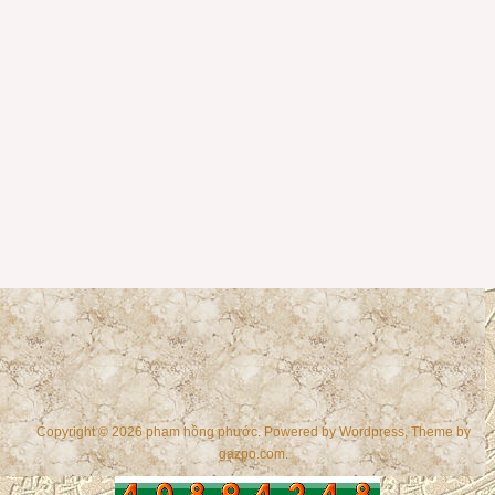
Copyright © 2026 phạm hồng phước. Powered by
Wordpress
, Theme by
gazpo.com
.