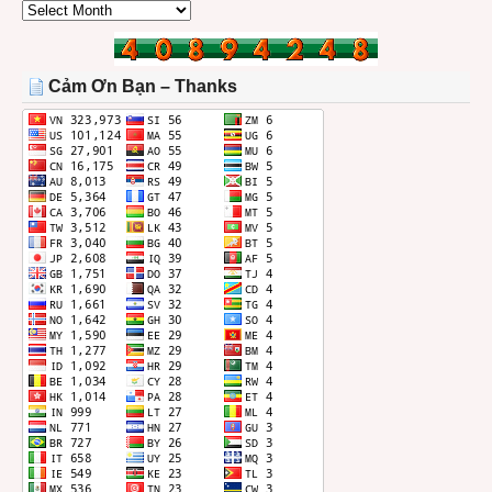
CÁC
BÀI
TRONG
THÁNG
Cảm Ơn Bạn – Thanks