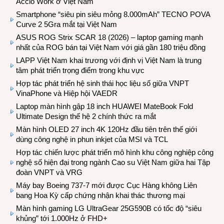
Accio Work ở Việt Nam
Smartphone “siêu pin siêu mỏng 8.000mAh” TECNO POVA
Curve 2 5Gra mắt tại Việt Nam
ASUS ROG Strix SCAR 18 (2026) – laptop gaming mạnh
nhất của ROG bán tại Việt Nam với giá gần 180 triệu đồng
LAPP Việt Nam khai trương với định vị Việt Nam là trung
tâm phát triển trọng điểm trong khu vực
Hợp tác phát triển hệ sinh thái học liệu số giữa VNPT
VinaPhone và Hiệp hội VAEDR
Laptop màn hình gập 18 inch HUAWEI MateBook Fold
Ultimate Design thế hệ 2 chính thức ra mắt
Màn hình OLED 27 inch 4K 120Hz đầu tiên trên thế giới
dùng công nghệ in phun inkjet của MSI và TCL
Hợp tác chiến lược phát triển mô hình khu công nghiệp công
nghệ số hiện đại trong ngành Cao su Việt Nam giữa hai Tập
đoàn VNPT và VRG
Máy bay Boeing 737-7 mới được Cục Hàng không Liên
bang Hoa Kỳ cấp chứng nhận khai thác thương mại
Màn hình gaming LG UltraGear 25G590B có tốc độ “siêu
khủng” tới 1.000Hz ở FHD+