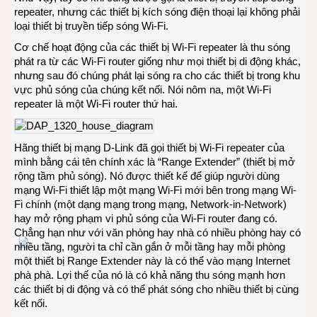
repeater, nhưng các thiết bị kích sóng điện thoại lại không phải
loại thiết bị truyền tiếp sóng Wi-Fi.
Cơ chế hoạt động của các thiết bị Wi-Fi repeater là thu sóng
phát ra từ các Wi-Fi router giống như mọi thiết bị di động khác,
nhưng sau đó chúng phát lại sóng ra cho các thiết bị trong khu
vực phủ sóng của chúng kết nối. Nói nôm na, một Wi-Fi
repeater là một Wi-Fi router thứ hai.
Hãng thiết bị mạng D-Link đã gọi thiết bị Wi-Fi repeater của
mình bằng cái tên chính xác là “Range Extender” (thiết bị mở
rộng tầm phủ sóng). Nó được thiết kế để giúp người dùng
mạng Wi-Fi thiết lập một mạng Wi-Fi mới bên trong mạng Wi-
Fi chính (một dạng mạng trong mạng, Network-in-Network)
hay mở rộng phạm vi phủ sóng của Wi-Fi router đang có.
Chẳng hạn như với văn phòng hay nhà có nhiều phòng hay có
nhiều tầng, người ta chỉ cần gắn ở mỗi tầng hay mỗi phòng
một thiết bị Range Extender này là có thể vào mạng Internet
phà phà. Lợi thế của nó là có khả năng thu sóng mạnh hơn
các thiết bị di động và có thể phát sóng cho nhiều thiết bị cùng
kết nối.