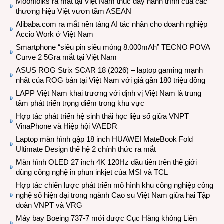
Moonfolks ra mắt tại Việt Nam thúc đẩy hành trình của các
thương hiệu Việt vươn tầm ASEAN
Alibaba.com ra mắt nền tảng AI tác nhân cho doanh nghiệp
Accio Work ở Việt Nam
Smartphone “siêu pin siêu mỏng 8.000mAh” TECNO POVA
Curve 2 5Gra mắt tại Việt Nam
ASUS ROG Strix SCAR 18 (2026) – laptop gaming mạnh
nhất của ROG bán tại Việt Nam với giá gần 180 triệu đồng
LAPP Việt Nam khai trương với định vị Việt Nam là trung
tâm phát triển trọng điểm trong khu vực
Hợp tác phát triển hệ sinh thái học liệu số giữa VNPT
VinaPhone và Hiệp hội VAEDR
Laptop màn hình gập 18 inch HUAWEI MateBook Fold
Ultimate Design thế hệ 2 chính thức ra mắt
Màn hình OLED 27 inch 4K 120Hz đầu tiên trên thế giới
dùng công nghệ in phun inkjet của MSI và TCL
Hợp tác chiến lược phát triển mô hình khu công nghiệp công
nghệ số hiện đại trong ngành Cao su Việt Nam giữa hai Tập
đoàn VNPT và VRG
Máy bay Boeing 737-7 mới được Cục Hàng không Liên