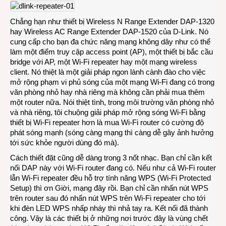
Chẳng hạn như thiết bị Wireless N Range Extender DAP-1320
hay Wireless AC Range Extender DAP-1520 của D-Link. Nó
cung cấp cho bạn đa chức năng mạng không dây như có thể
làm một điểm truy cập access point (AP), một thiết bị bắc cầu
bridge với AP, một Wi-Fi repeater hay một mạng wireless
client. Nó thiệt là một giải pháp ngon lành cành đào cho việc
mở rộng phạm vi phủ sóng của một mạng Wi-Fi đang có trong
văn phòng nhỏ hay nhà riêng mà không cần phải mua thêm
một router nữa. Nói thiệt tình, trong môi trường văn phòng nhỏ
và nhà riêng, tôi chuộng giải pháp mở rộng sóng Wi-Fi bằng
thiết bị Wi-Fi repeater hơn là mua Wi-Fi router có cường độ
phát sóng mạnh (sóng càng mạng thì càng dễ gây ảnh hưởng
tới sức khỏe người dùng đó mà).
Cách thiết đặt cũng dễ dàng trong 3 nốt nhạc. Bạn chỉ cần kết
nối DAP này với Wi-Fi router đang có. Nếu như cả Wi-Fi router
lẫn Wi-Fi repeater đều hỗ trợ tính năng WPS (Wi-Fi Protected
Setup) thì ơn Giời, mạng đây rồi. Bạn chỉ cần nhấn nút WPS
trên router sau đó nhấn nút WPS trên Wi-Fi repeater cho tới
khi đèn LED WPS nhấp nháy thì nhả tay ra. Kết nối đã thành
công. Vậy là các thiết bị ở những nơi trước đây là vùng chết