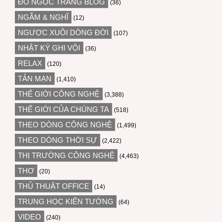
ĐỖ NGỌC TRANG BLOG
(36)
NGẪM & NGHĨ
(12)
NGƯỢC XUÔI DÒNG ĐỜI
(107)
NHẬT KÝ GHI VỘI
(36)
RELAX
(120)
TẢN MẠN
(1,410)
THẾ GIỚI CÔNG NGHỆ
(3,388)
THẾ GIỚI CỦA CHÚNG TA
(518)
THEO DÒNG CÔNG NGHỆ
(1,499)
THEO DÒNG THỜI SỰ
(2,422)
THỊ TRƯỜNG CÔNG NGHỆ
(4,463)
THƠ
(20)
THỦ THUẬT OFFICE
(14)
TRUNG HỌC KIẾN TƯỜNG
(64)
VIDEO
(240)