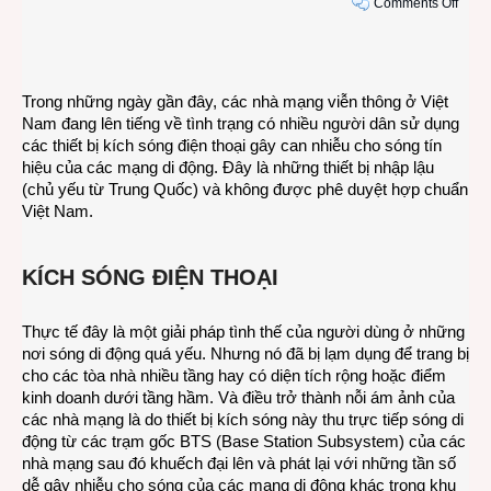
on
Comments Off
Thiết
bị
truyề
tiếp
Trong những ngày gần đây, các nhà mạng viễn thông ở Việt
sóng
Nam đang lên tiếng về tình trạng có nhiều người dân sử dụng
Wi-
các thiết bị kích sóng điện thoại gây can nhiễu cho sóng tín
Fi
hiệu của các mạng di động. Đây là những thiết bị nhập lậu
khôn
(chủ yếu từ Trung Quốc) và không được phê duyệt hợp chuẩn
phải
Việt Nam.
là
kích
sóng
KÍCH SÓNG ĐIỆN THOẠI
điện
thoại
Thực tế đây là một giải pháp tình thế của người dùng ở những
nơi sóng di động quá yếu. Nhưng nó đã bị lạm dụng để trang bị
cho các tòa nhà nhiều tầng hay có diện tích rộng hoặc điểm
kinh doanh dưới tầng hầm. Và điều trở thành nỗi ám ảnh của
các nhà mạng là do thiết bị kích sóng này thu trực tiếp sóng di
động từ các trạm gốc BTS (Base Station Subsystem) của các
nhà mạng sau đó khuếch đại lên và phát lại với những tần số
dễ gây nhiễu cho sóng của các mạng di động khác trong khu