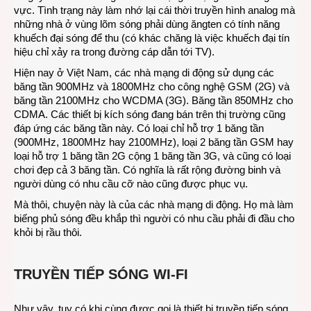
vực. Tình trạng này làm nhớ lại cái thời truyền hình analog mà
những nhà ở vùng lõm sóng phải dùng ăngten có tính năng
khuếch đại sóng để thu (có khác chăng là việc khuếch đại tín
hiệu chỉ xảy ra trong đường cáp dẫn tới TV).
Hiện nay ở Việt Nam, các nhà mạng di động sử dụng các
băng tần 900MHz và 1800MHz cho công nghệ GSM (2G) và
băng tần 2100MHz cho WCDMA (3G). Băng tần 850MHz cho
CDMA. Các thiết bị kích sóng đang bán trên thị trường cũng
đáp ứng các băng tần này. Có loại chỉ hỗ trợ 1 băng tần
(900MHz, 1800MHz hay 2100MHz), loại 2 băng tần GSM hay
loại hỗ trợ 1 băng tần 2G cộng 1 băng tần 3G, và cũng có loại
chơi đẹp cả 3 băng tần. Có nghĩa là rất rộng đường binh và
người dùng có nhu cầu cỡ nào cũng được phục vụ.
Mà thôi, chuyện này là của các nhà mạng di động. Họ mà làm
biếng phủ sóng đều khắp thì người có nhu cầu phải đi đầu cho
khỏi bị rầu thôi.
TRUYỀN TIẾP SÓNG WI-FI
Như vậy, tuy có khi cùng được gọi là thiết bị truyền tiếp sóng