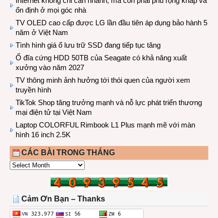
Internet không chỉ cần nhanh, mà còn phải phủ rộng khắp và
ổn định ở mọi góc nhà
TV OLED cao cấp được LG lần đầu tiên áp dụng bảo hành 5
năm ở Việt Nam
Tình hình giá ổ lưu trữ SSD đang tiếp tục tăng
Ổ đĩa cứng HDD 50TB của Seagate có khả năng xuất
xưởng vào năm 2027
TV thông minh ảnh hưởng tới thói quen của người xem
truyền hình
TikTok Shop tăng trưởng mạnh và nỗ lực phát triển thương
mại điện tử tại Việt Nam
Laptop COLORFUL Rimbook L1 Plus mạnh mẽ với màn
hình 16 inch 2.5K
CÁC BÀI TRONG THÁNG
CÁC
BÀI
TRONG
THÁNG
Cảm Ơn Bạn – Thanks