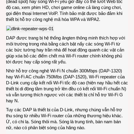
(dead spot) hay sóng Wi-Fi yếu giờ đây có thể lướt Web tốc
độ cao, xem phim HD, chơi game online cả làng cùng chơi,
gọi điện thoại Internet VoIP. Tính bảo mật được bảo đảm khi
thiết bị hỗ trợ công nghệ mã hóa WPA và WPA2.
DAP được trang bị hệ thống ăngten thông minh thích hợp với
môi trường trong nhà bằng cách bật nẩy các sóng Wi-Fi từ
các bức tường hay trần nhà để hoạt động quanh các vật cản
giúp xóa bỏ các điểm chết mà Wi-Fi router chính không phủ
tới được hay cấp sóng rất yếu.
Nhờ hỗ trợ công nghệ Wi-Fi N chuẩn 300Mbps (DAP-1320)
hay Wi-Fi AC chuẩn 750Mbs (DAP-1520), Wi-Fi repeater của
D-Link cung cấp kết nối Wi-Fi tốc độ cao (hiện nay hầu hết các
thiết bị di động tầm trung trở lên đều có kết nối Wi-Fi chuẩn N)
và vẫn tương thích ngược với các thiết bị chỉ hỗ trợ Wi-Fi G
hay N.
Tuy các DAP là thiết bị của D-Link, nhưng chúng vẫn hỗ trợ
thu sóng từ nhiều Wi-Fi router của những thương hiệu khác.
Ừ, có chi lạ. Sóng thôi mà. Sóng là trung tính, bán nam bán
nữ, nào có phân biệt sóng của hãng nào.