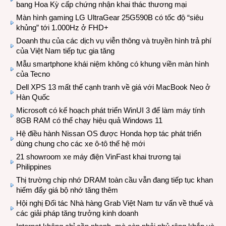
bang Hoa Kỳ cấp chứng nhận khai thác thương mại
Màn hình gaming LG UltraGear 25G590B có tốc độ “siêu
khủng” tới 1.000Hz ở FHD+
Doanh thu của các dịch vụ viễn thông và truyền hình trả phí
của Việt Nam tiếp tục gia tăng
Mẫu smartphone khái niệm không có khung viền màn hình
của Tecno
Dell XPS 13 mất thế cạnh tranh về giá với MacBook Neo ở
Hàn Quốc
Microsoft có kế hoạch phát triển WinUI 3 để làm máy tính
8GB RAM có thể chạy hiệu quả Windows 11
Hệ điều hành Nissan OS được Honda hợp tác phát triển
dùng chung cho các xe ô-tô thế hệ mới
21 showroom xe máy điện VinFast khai trương tại
Philippines
Thị trường chip nhớ DRAM toàn cầu vẫn đang tiếp tục khan
hiếm đẩy giá bộ nhớ tăng thêm
Hội nghị Đối tác Nhà hàng Grab Việt Nam tư vấn về thuế và
các giải pháp tăng trưởng kinh doanh