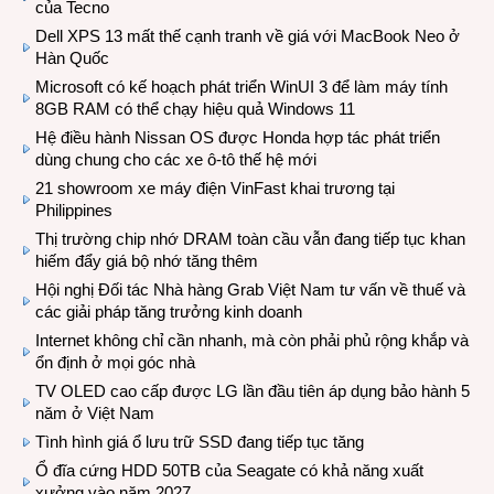
của Tecno
Dell XPS 13 mất thế cạnh tranh về giá với MacBook Neo ở
Hàn Quốc
Microsoft có kế hoạch phát triển WinUI 3 để làm máy tính
8GB RAM có thể chạy hiệu quả Windows 11
Hệ điều hành Nissan OS được Honda hợp tác phát triển
dùng chung cho các xe ô-tô thế hệ mới
21 showroom xe máy điện VinFast khai trương tại
Philippines
Thị trường chip nhớ DRAM toàn cầu vẫn đang tiếp tục khan
hiếm đẩy giá bộ nhớ tăng thêm
Hội nghị Đối tác Nhà hàng Grab Việt Nam tư vấn về thuế và
các giải pháp tăng trưởng kinh doanh
Internet không chỉ cần nhanh, mà còn phải phủ rộng khắp và
ổn định ở mọi góc nhà
TV OLED cao cấp được LG lần đầu tiên áp dụng bảo hành 5
năm ở Việt Nam
Tình hình giá ổ lưu trữ SSD đang tiếp tục tăng
Ổ đĩa cứng HDD 50TB của Seagate có khả năng xuất
xưởng vào năm 2027