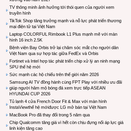
TV thông minh ảnh hưởng tới thói quen của người xem
truyền hình
TikTok Shop tăng trưởng mạnh và nỗ lực phát triển thương
mại điện tử tại Việt Nam
Laptop COLORFUL Rimbook L1 Plus mạnh mẽ với màn
hình 16 inch 2.5K
Bệnh viện Bay Orbis trở lại chăm sóc mắt cho người dân
Việt Nam qua sự hợp tác giữa FedEx và Orbis
Fortinet và Intel hợp tác phát triển chip xử lý an ninh mạng
SPU thế hệ mới
Sức mạnh các hộ chiếu trên thế giới năm 2026
Samsung AI TV đồng hành cùng FPT Play với nhiều ưu đãi
giúp người hâm mộ bóng đá xem trực tiếp ASEAN
HYUNDAI CUP 2026
Tủ lạnh 4 cửa French Door Fit & Max với màn hình
InstaViewthế hệ mớiđược LG mở bán tại Việt Nam
MacBook Pro đã thay đổi trong 5 năm qua
Chip Qualcomm tăng giá vì hết còn chịu đựng nổi áp lực giá
linh kiện tăng cao