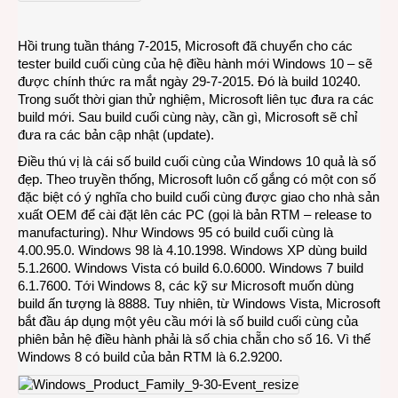
cuối
cùng
Hồi trung tuần tháng 7-2015, Microsoft đã chuyển cho các
của
tester build cuối cùng của hệ điều hành mới Windows 10 – sẽ
Wind
được chính thức ra mắt ngày 29-7-2015. Đó là build 10240.
10
Trong suốt thời gian thử nghiệm, Microsoft liên tục đưa ra các
quả
build mới. Sau build cuối cùng này, cần gì, Microsoft sẽ chỉ
là
đưa ra các bản cập nhật (update).
đẹp
Điều thú vị là cái số build cuối cùng của Windows 10 quả là số
đẹp. Theo truyền thống, Microsoft luôn cố gắng có một con số
đặc biệt có ý nghĩa cho build cuối cùng được giao cho nhà sản
xuất OEM để cài đặt lên các PC (gọi là bản RTM – release to
manufacturing). Như Windows 95 có build cuối cùng là
4.00.95.0. Windows 98 là 4.10.1998. Windows XP dùng build
5.1.2600. Windows Vista có build 6.0.6000. Windows 7 build
6.1.7600. Tới Windows 8, các kỹ sư Microsoft muốn dùng
build ấn tượng là 8888. Tuy nhiên, từ Windows Vista, Microsoft
bắt đầu áp dụng một yêu cầu mới là số build cuối cùng của
phiên bản hệ điều hành phải là số chia chẵn cho số 16. Vì thế
Windows 8 có build của bản RTM là 6.2.9200.