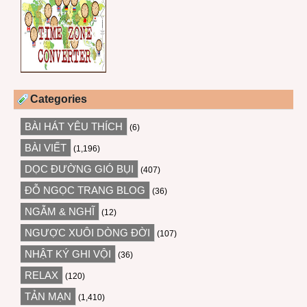
Categories
BÀI HÁT YÊU THÍCH
(6)
BÀI VIẾT
(1,196)
DỌC ĐƯỜNG GIÓ BỤI
(407)
ĐỖ NGỌC TRANG BLOG
(36)
NGẪM & NGHĨ
(12)
NGƯỢC XUÔI DÒNG ĐỜI
(107)
NHẬT KÝ GHI VỘI
(36)
RELAX
(120)
TẢN MẠN
(1,410)