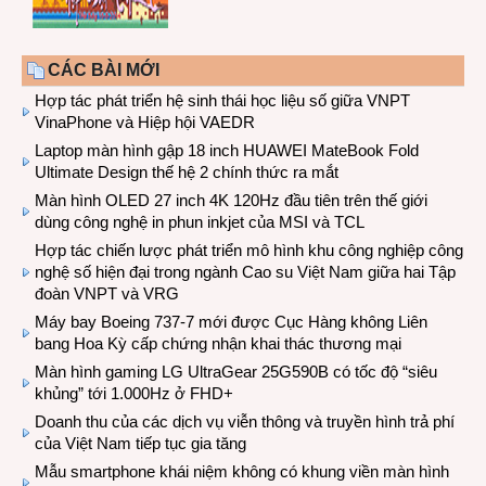
CÁC BÀI MỚI
Hợp tác phát triển hệ sinh thái học liệu số giữa VNPT
VinaPhone và Hiệp hội VAEDR
Laptop màn hình gập 18 inch HUAWEI MateBook Fold
Ultimate Design thế hệ 2 chính thức ra mắt
Màn hình OLED 27 inch 4K 120Hz đầu tiên trên thế giới
dùng công nghệ in phun inkjet của MSI và TCL
Hợp tác chiến lược phát triển mô hình khu công nghiệp công
nghệ số hiện đại trong ngành Cao su Việt Nam giữa hai Tập
đoàn VNPT và VRG
Máy bay Boeing 737-7 mới được Cục Hàng không Liên
bang Hoa Kỳ cấp chứng nhận khai thác thương mại
Màn hình gaming LG UltraGear 25G590B có tốc độ “siêu
khủng” tới 1.000Hz ở FHD+
Doanh thu của các dịch vụ viễn thông và truyền hình trả phí
của Việt Nam tiếp tục gia tăng
Mẫu smartphone khái niệm không có khung viền màn hình