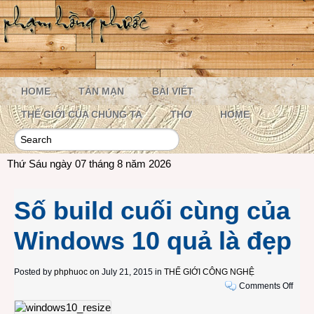
HOME
TẢN MẠN
BÀI VIẾT
THẾ GIỚI CỦA CHÚNG TA
THƠ
HOME
Thứ Sáu ngày 07 tháng 8 năm 2026
Số build cuối cùng của
Windows 10 quả là đẹp
Posted by
phphuoc
on July 21, 2015 in
THẾ GIỚI CÔNG NGHỆ
on
Comments Off
Số
build