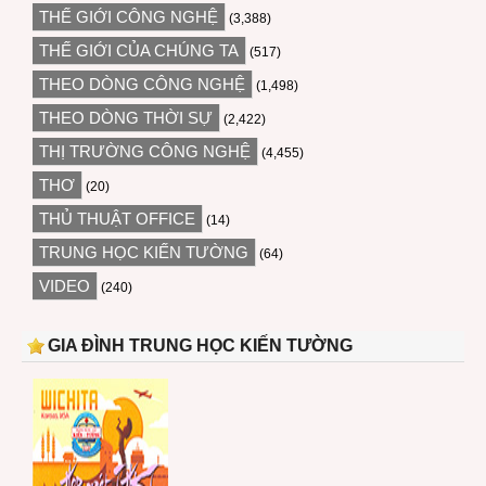
THẾ GIỚI CÔNG NGHỆ
(3,388)
THẾ GIỚI CỦA CHÚNG TA
(517)
THEO DÒNG CÔNG NGHỆ
(1,498)
THEO DÒNG THỜI SỰ
(2,422)
THỊ TRƯỜNG CÔNG NGHỆ
(4,455)
THƠ
(20)
THỦ THUẬT OFFICE
(14)
TRUNG HỌC KIẾN TƯỜNG
(64)
VIDEO
(240)
GIA ĐÌNH TRUNG HỌC KIẾN TƯỜNG