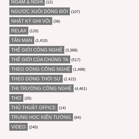
NGẪM & NGHĨ
(12)
NGƯỢC XUÔI DÒNG ĐỜI
(107)
NHẬT KÝ GHI VỘI
(36)
RELAX
(120)
TẢN MẠN
(1,410)
THẾ GIỚI CÔNG NGHỆ
(3,388)
THẾ GIỚI CỦA CHÚNG TA
(517)
THEO DÒNG CÔNG NGHỆ
(1,498)
THEO DÒNG THỜI SỰ
(2,422)
THỊ TRƯỜNG CÔNG NGHỆ
(4,461)
THƠ
(20)
THỦ THUẬT OFFICE
(14)
TRUNG HỌC KIẾN TƯỜNG
(64)
VIDEO
(240)