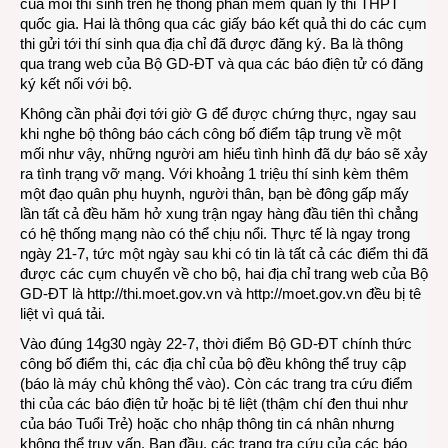
của mỗi thí sinh trên hệ thống phần mềm quản lý thi THPT
quốc gia. Hai là thông qua các giấy báo kết quả thi do các cụm
thi gửi tới thí sinh qua địa chỉ đã được đăng ký. Ba là thông
qua trang web của Bộ GD-ĐT và qua các báo điện tử có đăng
ký kết nối với bộ.
Không cần phải đợi tới giờ G để được chứng thực, ngay sau
khi nghe bộ thông báo cách công bố điểm tập trung về một
mối như vậy, những người am hiểu tình hình đã dự báo sẽ xảy
ra tình trạng vỡ mạng. Với khoảng 1 triệu thí sinh kèm thêm
một đạo quân phụ huynh, người thân, bạn bè đông gấp mấy
lần tất cả đều hăm hở xung trận ngay hàng đầu tiên thì chẳng
có hệ thống mạng nào có thể chịu nổi. Thực tế là ngay trong
ngày 21-7, tức một ngày sau khi có tin là tất cả các điểm thi đã
được các cụm chuyển về cho bộ, hai địa chỉ trang web của Bộ
GD-ĐT là http://thi.moet.gov.vn và
http://moet.gov.vn
đều bị tê
liệt vì quá tải.
Vào đúng 14g30 ngày 22-7, thời điểm Bộ GD-ĐT chính thức
công bố điểm thi, các địa chỉ của bộ đều không thể truy cập
(báo là máy chủ không thể vào). Còn các trang tra cứu điểm
thi của các báo điện tử hoặc bị tê liệt (thậm chí đen thui như
của báo Tuổi Trẻ) hoặc cho nhập thông tin cá nhân nhưng
không thể truy vấn. Ban đầu, các trang tra cứu của các báo