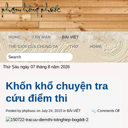
HOME
TẢN MẠN
BÀI VIẾT
THẾ GIỚI CỦA CHÚNG TA
THƠ
HOME
Thứ Sáu ngày 07 tháng 8 năm 2026
Khốn khổ chuyện tra
cứu điểm thi
on
Posted by
phphuoc
on July 24, 2015 in
BÀI VIẾT
Comments Off
Khốn
khổ
chuy