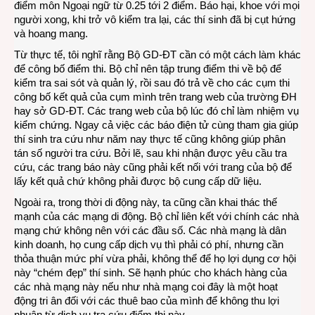
điểm môn Ngoại ngữ từ 0.25 tới 2 điểm. Báo hại, khoe với mọi
người xong, khi trở vô kiểm tra lại, các thí sinh đã bị cụt hứng
và hoang mang.
Từ thực tế, tôi nghĩ rằng Bộ GD-ĐT cần có một cách làm khác
để công bố điểm thi. Bộ chỉ nên tập trung điểm thi về bộ để
kiểm tra sai sót và quản lý, rồi sau đó trả về cho các cụm thi
công bố kết quả của cụm mình trên trang web của trường ĐH
hay sở GD-ĐT. Các trang web của bộ lúc đó chỉ làm nhiệm vụ
kiểm chứng. Ngay cả việc các báo điện tử cùng tham gia giúp
thí sinh tra cứu như năm nay thực tế cũng không giúp phân
tán số người tra cứu. Bởi lẽ, sau khi nhận được yêu cầu tra
cứu, các trang báo này cũng phải kết nối với trang của bộ để
lấy kết quả chứ không phải được bộ cung cấp dữ liệu.
Ngoài ra, trong thời di động này, ta cũng cần khai thác thế
mạnh của các mạng di động. Bộ chỉ liên kết với chính các nhà
mạng chứ không nên với các đầu số. Các nhà mạng là dân
kinh doanh, họ cung cấp dịch vụ thì phải có phí, nhưng cần
thỏa thuận mức phí vừa phải, không thể để họ lợi dụng cơ hội
này “chém đẹp” thí sinh. Sẽ hạnh phúc cho khách hàng của
các nhà mạng này nếu như nhà mạng coi đây là một hoạt
động tri ân đối với các thuê bao của mình để không thu lợi
nhuận từ dịch vụ tra cứu điểm thi này.