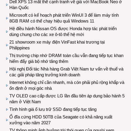
Dell XPS 13 mất thế cạnh tranh về giá với MacBook Neo ở
Hàn Quốc
Microsoft có kế hoạch phát triển WinUI 3 để làm máy tính
8GB RAM có thể chạy hiệu quả Windows 11
Hệ điều hành Nissan OS được Honda hợp tác phát triển
dùng chung cho các xe ô-tô thế hệ mới
21 showroom xe máy điện VinFast khai trương tại
Philippines
Thị trường chip nhớ DRAM toàn cầu vẫn đang tiếp tục khan
hiếm đẩy giá bộ nhớ tăng thêm
Hội nghị Đối tác Nhà hàng Grab Việt Nam tư vấn về thuế và
các giải pháp tăng trưởng kinh doanh
Internet không chỉ cần nhanh, mà còn phải phủ rộng khắp và
ổn định ở mọi góc nhà
TV OLED cao cấp được LG lần đầu tiên áp dụng bảo hành 5
năm ở Việt Nam
Tình hình giá ổ lưu trữ SSD đang tiếp tục tăng
Ổ đĩa cứng HDD 50TB của Seagate có khả năng xuất
xưởng vào năm 2027
TV thông minh ảnh hưởng tới thói quen của người xem