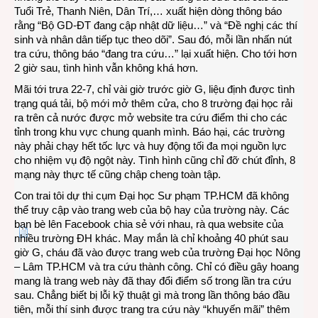
Tuổi Trẻ, Thanh Niên, Dân Trí,… xuất hiện dòng thông báo
rằng “Bộ GD-ĐT đang cập nhật dữ liệu…” và “Đề nghị các thí
sinh và nhân dân tiếp tục theo dõi”. Sau đó, mỗi lần nhấn nút
tra cứu, thông báo “đang tra cứu…” lại xuất hiện. Cho tới hơn
2 giờ sau, tình hình vẫn không khá hơn.
Mãi tới trưa 22-7, chỉ vài giờ trước giờ G, liệu định được tình
trạng quá tải, bộ mới mở thêm cửa, cho 8 trường đại học rải
ra trên cả nước được mở website tra cứu điểm thi cho các
tỉnh trong khu vực chung quanh mình. Báo hại, các trường
này phải chạy hết tốc lực và huy động tối đa mọi nguồn lực
cho nhiệm vụ độ ngột này. Tình hình cũng chỉ đỡ chút đỉnh, 8
mạng này thực tế cũng chập cheng toàn tập.
Con trai tôi dự thi cụm Đại học Sư phạm TP.HCM đã không
thể truy cập vào trang web của bộ hay của trường này. Các
bạn bè lên Facebook chia sẻ với nhau, rà qua website của
nhiều trường ĐH khác. May mắn là chỉ khoảng 40 phút sau
giờ G, cháu đã vào được trang web của trường Đại học Nông
– Lâm TP.HCM và tra cứu thành công. Chỉ có điều gây hoang
mang là trang web này đã thay đổi điểm số trong lần tra cứu
sau. Chẳng biết bị lỗi kỹ thuật gì mà trong lần thông báo đầu
tiên, mỗi thí sinh được trang tra cứu này “khuyến mãi” thêm