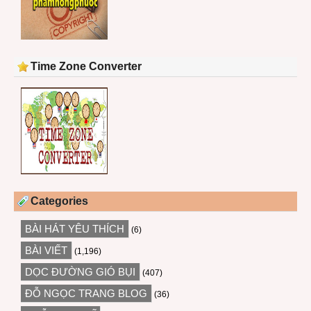
Time Zone Converter
Categories
BÀI HÁT YÊU THÍCH
(6)
BÀI VIẾT
(1,196)
DỌC ĐƯỜNG GIÓ BỤI
(407)
ĐỖ NGỌC TRANG BLOG
(36)