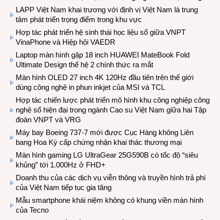
LAPP Việt Nam khai trương với định vị Việt Nam là trung
tâm phát triển trọng điểm trong khu vực
Hợp tác phát triển hệ sinh thái học liệu số giữa VNPT
VinaPhone và Hiệp hội VAEDR
Laptop màn hình gập 18 inch HUAWEI MateBook Fold
Ultimate Design thế hệ 2 chính thức ra mắt
Màn hình OLED 27 inch 4K 120Hz đầu tiên trên thế giới
dùng công nghệ in phun inkjet của MSI và TCL
Hợp tác chiến lược phát triển mô hình khu công nghiệp công
nghệ số hiện đại trong ngành Cao su Việt Nam giữa hai Tập
đoàn VNPT và VRG
Máy bay Boeing 737-7 mới được Cục Hàng không Liên
bang Hoa Kỳ cấp chứng nhận khai thác thương mại
Màn hình gaming LG UltraGear 25G590B có tốc độ “siêu
khủng” tới 1.000Hz ở FHD+
Doanh thu của các dịch vụ viễn thông và truyền hình trả phí
của Việt Nam tiếp tục gia tăng
Mẫu smartphone khái niệm không có khung viền màn hình
của Tecno