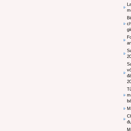
L
mẽ
Bệ
c
g
Fo
a
Sứ
2
S
vớ
đ
2
Tủ
m
bá
M
Ch
đự
Mộ