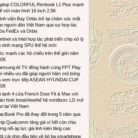
aptop COLORFUL Rimbook L1 Plus mạnh
 với màn hình 16 inch 2.5K
nh viện Bay Orbis trở lại chăm sóc mắt
ho người dân Việt Nam qua sự hợp tác
iữa FedEx và Orbis
rtinet và Intel hợp tác phát triển chip xử lý
n ninh mạng SPU thế hệ mới
c mạnh các hộ chiếu trên thế giới năm
026
amsung AI TV đồng hành cùng FPT Play
i nhiều ưu đãi giúp người hâm mộ bóng
á xem trực tiếp ASEAN HYUNDAI CUP
026
 lạnh 4 cửa French Door Fit & Max với
àn hình InstaViewthế hệ mớiđược LG mở
n tại Việt Nam
acBook Pro đã thay đổi trong 5 năm qua
ip Qualcomm tăng giá vì hết còn chịu
ng nổi áp lực giá linh kiện tăng cao
t cái nhìn đầu tiên về bộ ba smartphone