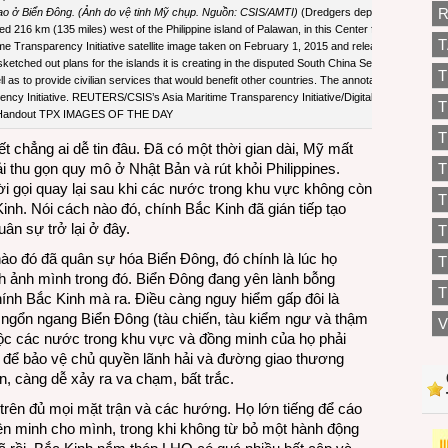
R
o ở Biển Đông. (Ảnh do vệ tinh Mỹ chụp. Nguồn: CSIS/AMTI)
(Dredgers deposit
ed 216 km (135 miles) west of the Philippine island of Palawan, in this Center for
T
ime Transparency Initiative satellite image taken on February 1, 2015 and released
sketched out plans for the islands it is creating in the disputed South China Sea,
T
 as to provide civilian services that would benefit other countries. The annotation
ency Initiative. REUTERS/CSIS’s Asia Maritime Transparency Initiative/Digital
T
Handout TPX IMAGES OF THE DAY
T
iết chẳng ai dễ tin đâu. Đã có một thời gian dài, Mỹ mất
 thu gọn quy mô ở Nhật Bản và rút khỏi Philippines.
T
 gọi quay lại sau khi các nước trong khu vực không còn
T
nh. Nói cách nào đó, chính Bắc Kinh đã gián tiếp tạo
n sự trở lại ở đây.
nào đó đã quân sự hóa Biển Đông, đó chính là lúc họ
T
 ảnh mình trong đó. Biển Đông đang yên lành bỗng
T
ính Bắc Kinh mà ra. Điều càng nguy hiểm gấp đôi là
 ngổn ngang Biển Đông (tàu chiến, tàu kiểm ngư và thậm
V
uộc các nước trong khu vực và đồng minh của họ phải
 để bảo vệ chủ quyền lãnh hải và đường giao thương
, càng dễ xảy ra va chạm, bất trắc.
 trên đủ mọi mặt trận và các hướng. Họ lớn tiếng để cáo
ện minh cho mình, trong khi không từ bỏ một hành động