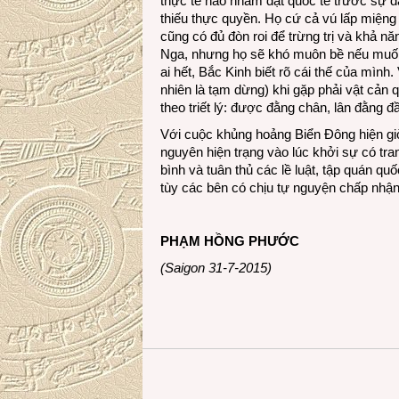
thực tế nào nhằm đặt quốc tế trước sự đ
thiếu thực quyền. Họ cứ cả vú lấp miệng 
cũng có đủ đòn roi để trừng trị và khả n
Nga, nhưng họ sẽ khó muôn bề nếu muố
ai hết, Bắc Kinh biết rõ cái thế của mình
nhiên là tạm dừng) khi gặp phải vật cản 
theo triết lý: được đằng chân, lân đằng 
Với cuộc khủng hoảng Biển Đông hiện giờ
nguyên hiện trạng vào lúc khởi sự có t
bình và tuân thủ các lề luật, tập quán quốc
tùy các bên có chịu tự nguyện chấp nhậ
PHẠM HỒNG PHƯỚC
(Saigon 31-7-2015)