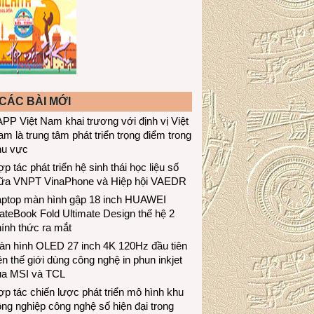
CÁC BÀI MỚI
PP Việt Nam khai trương với định vị Việt
m là trung tâm phát triển trọng điểm trong
hu vực
p tác phát triển hệ sinh thái học liệu số
iữa VNPT VinaPhone và Hiệp hội VAEDR
aptop màn hình gập 18 inch HUAWEI
teBook Fold Ultimate Design thế hệ 2
ính thức ra mắt
àn hình OLED 27 inch 4K 120Hz đầu tiên
ên thế giới dùng công nghệ in phun inkjet
ủa MSI và TCL
p tác chiến lược phát triển mô hình khu
ng nghiệp công nghệ số hiện đại trong