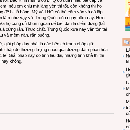
ã rồi. Bắc Kinh nắm thóp LHQ có quá nhiều bất cập và
em, nếu em chịu mà lặng yên thì tốt, còn không thì họ
ăng để bịt lỗ hổng. Mỹ và LHQ có thể cấm vận và cô lập
n làm như vậy với Trung Quốc của ngày hôm nay. Hơn
. Và họ cũng đủ khôn ngoan để biết đâu là điểm dừng (tất
quá cứng rắn. Thực chất, Trung Quốc xưa nay vẫn tồn tại
đầu và mềm nắn, rắn buông.
, giải pháp duy nhất là các bên có tranh chấp giữ
ranh chấp để thương lượng nhau qua đường đàm phán hòa
LA
 tế. Giải pháp này có tính lâu dài, nhưng tính khả thi thì
Na
n hay không.
k
Hợ
g
L
Ma
ch
M
tr
c
Hợ
cô