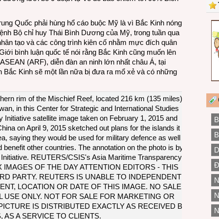
ung Quốc phải hùng hổ cáo buộc Mỹ là vì Bắc Kinh nóng
lệnh Bộ chỉ huy Thái Bình Dương của Mỹ, trong tuần qua
nhân tạo và các công trình kiên cố nhằm mực đích quân
Giới bình luận quốc tế nói rằng Bắc Kinh cũng muốn lên
 ASEAN (ARF), diễn đàn an ninh lớn nhất châu Á, tại
 Bắc Kinh sẽ một lần nữa bị đưa ra mổ xẻ và có những
B
B
D
Đ
N
N
N