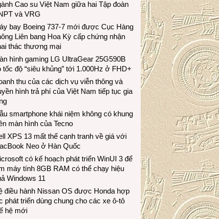
gành Cao su Việt Nam giữa hai Tập đoàn
NPT và VRG
áy bay Boeing 737-7 mới được Cục Hàng
hông Liên bang Hoa Kỳ cấp chứng nhận
ai thác thương mại
àn hình gaming LG UltraGear 25G590B
 tốc độ “siêu khủng” tới 1.000Hz ở FHD+
anh thu của các dịch vụ viễn thông và
uyền hình trả phí của Việt Nam tiếp tục gia
ng
ẫu smartphone khái niệm không có khung
iền màn hình của Tecno
ll XPS 13 mất thế cạnh tranh về giá với
acBook Neo ở Hàn Quốc
crosoft có kế hoạch phát triển WinUI 3 để
àm máy tính 8GB RAM có thể chạy hiệu
uả Windows 11
ệ điều hành Nissan OS được Honda hợp
c phát triển dùng chung cho các xe ô-tô
ế hệ mới