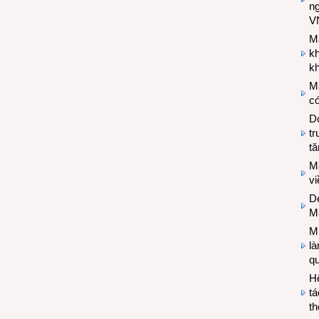
n
V
M
k
kh
M
có
Do
tr
tă
M
v
De
M
Mi
l
q
H
tá
th