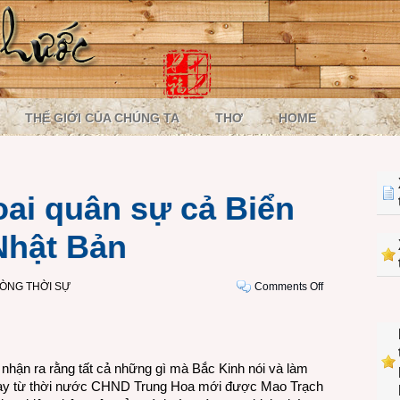
THẾ GIỚI CỦA CHÚNG TA
THƠ
HOME
oai quân sự cả Biển
Nhật Bản
on
ÒNG THỜI SỰ
Comments Off
Trung
Quốc
ra
oai
 nhận ra rằng tất cả những gì mà Bắc Kinh nói và làm
quân
ngay từ thời nước CHND Trung Hoa mới được Mao Trạch
sự