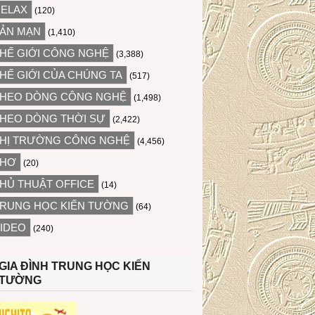
ELAX
(120)
ẢN MẠN
(1,410)
HẾ GIỚI CÔNG NGHỆ
(3,388)
HẾ GIỚI CỦA CHÚNG TA
(517)
HEO DÒNG CÔNG NGHỆ
(1,498)
HEO DÒNG THỜI SỰ
(2,422)
HỊ TRƯỜNG CÔNG NGHỆ
(4,456)
THƠ
(20)
HỦ THUẬT OFFICE
(14)
RUNG HỌC KIẾN TƯỜNG
(64)
IDEO
(240)
GIA ĐÌNH TRUNG HỌC KIẾN
TƯỜNG