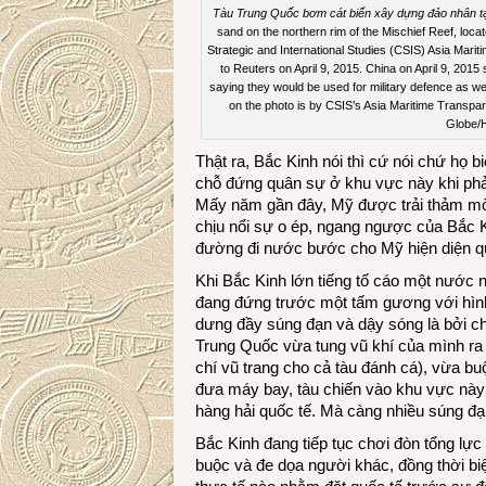
Tàu Trung Quốc bơm cát biển xây dựng đảo nhân tạ
sand on the northern rim of the Mischief Reef, locat
Strategic and International Studies (CSIS) Asia Marit
to Reuters on April 9, 2015. China on April 9, 2015 
saying they would be used for military defence as well
on the photo is by CSIS’s Asia Maritime Transpar
Globe/
Thật ra, Bắc Kinh nói thì cứ nói chứ họ b
chỗ đứng quân sự ở khu vực này khi phải
Mấy năm gần đây, Mỹ được trải thảm mời
chịu nổi sự o ép, ngang ngược của Bắc Ki
đường đi nước bước cho Mỹ hiện diện quâ
Khi Bắc Kinh lớn tiếng tố cáo một nước 
đang đứng trước một tấm gương với hình
dưng đầy súng đạn và dậy sóng là bởi ch
Trung Quốc vừa tung vũ khí của mình ra
chí vũ trang cho cả tàu đánh cá), vừa b
đưa máy bay, tàu chiến vào khu vực này
hàng hải quốc tế. Mà càng nhiều súng đạn
Bắc Kinh đang tiếp tục chơi đòn tổng lực
buộc và đe dọa người khác, đồng thời bi