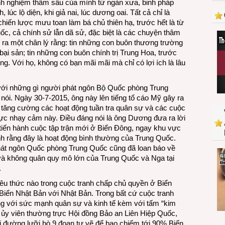
nh nghiệm thâm sâu của mình từ ngàn xưa, binh pháp
cả
úc lộ diện, khi giả nai, lúc dương oai. Tất cả chỉ là
Biển
 chiến lược mưu toan làm bá chủ thiên hạ, trước hết là từ
Đông
ốc, cả chính sử lẫn dã sử, đặc biệt là các chuyện thâm
lẫn
n ra một chân lý rằng: tin những con buôn thương trường
Biển
ại sản; tin những con buôn chính trị Trung Hoa, trước
Nhật
g. Với họ, không có bạn mãi mãi mà chỉ có lợi ích là lâu
Bản
với những gì người phát ngôn Bộ Quốc phòng Trung
i. Ngày 30-7-2015, ông này lên tiếng tố cáo Mỹ gây ra
i tăng cường các hoạt động tuần tra quân sự và các cuộc
ực nhạy cảm này. Điều đáng nói là ông Dương đưa ra lời
tiến hành cuộc tập trận mới ở Biển Đông, ngay khu vực
h rằng đây là hoạt động bình thường của Trung Quốc.
hát ngôn Quốc phòng Trung Quốc cũng đã loan báo về
 và không quân quy mô lớn của Trung Quốc và Nga tại
.
êu thức nào trong cuộc tranh chấp chủ quyền ở Biển
iển Nhật Bản với Nhật Bản. Trong bất cứ cuộc tranh
ng với sức mạnh quân sự và kinh tế kèm với tấm “kim
t ủy viên thường trực Hội đồng Bảo an Liên Hiệp Quốc,
i đường lưỡi bò 9 đoạn tự vẽ để bao chiếm tới 90% Biển