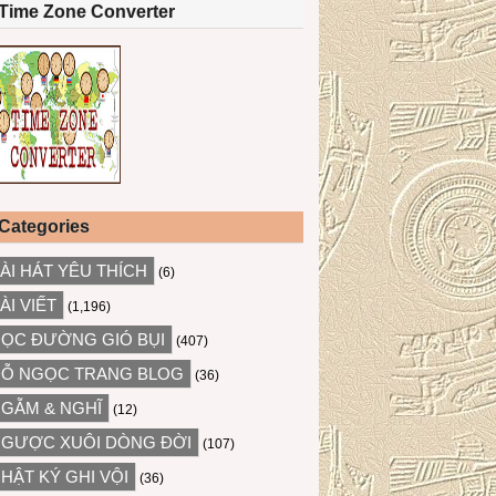
Time Zone Converter
Categories
ÀI HÁT YÊU THÍCH
(6)
ÀI VIẾT
(1,196)
ỌC ĐƯỜNG GIÓ BỤI
(407)
Ỗ NGỌC TRANG BLOG
(36)
GẪM & NGHĨ
(12)
GƯỢC XUÔI DÒNG ĐỜI
(107)
HẬT KÝ GHI VỘI
(36)