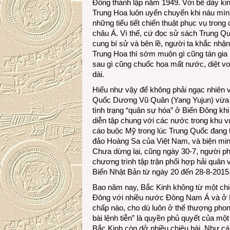
Đông thành lập năm 1949. Với bề dày ki
Trung Hoa luôn uyển chuyển khi náu mình, l
những tiểu tiết chiến thuật phục vụ trong
châu Á. Vì thế, cứ đọc sử sách Trung Qu
cung bí sử và bên lề, người ta khắc nhậ
Trung Hoa thì sớm muộn gì cũng tán gia b
sau gì cũng chuốc họa mất nước, diệt von
dài.
Hiểu như vậy để không phải ngạc nhiên 
Quốc Dương Vũ Quân (Yang Yujun) vừa nó
tình trạng “quân sự hóa” ở Biển Đông kh
diễn tập chung với các nước trong khu v
cáo buộc Mỹ trong lúc Trung Quốc đang 
đảo Hoàng Sa của Việt Nam, và biện min
Chưa dừng lại, cũng ngày 30-7, người p
chương trình tập trận phối hợp hải quân
Biển Nhật Bản từ ngày 20 đến 28-8-2015
Bao năm nay, Bắc Kinh không từ một chi
Đông với nhiều nước Đông Nam Á và ở B
chấp nào, cho dù luôn ở thế thượng pho
bài lệnh tiễn” là quyền phủ quyết của mộ
Bắc Kinh còn dở nhiều chiêu bài. Như cá