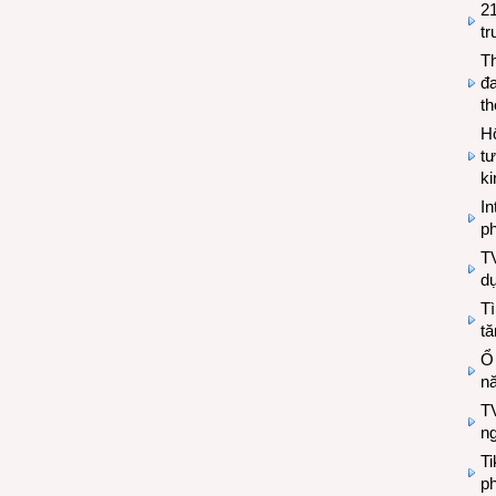
2
tr
T
đa
t
Hộ
tư
k
In
ph
T
d
Tì
tă
Ổ
n
TV
n
T
ph