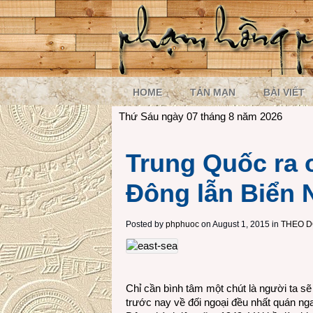
HOME
TẢN MẠN
BÀI VIẾT
Thứ Sáu ngày 07 tháng 8 năm 2026
Trung Quốc ra 
Đông lẫn Biển 
Posted by
phphuoc
on August 1, 2015 in
THEO D
Chỉ cần bình tâm một chút là người ta sẽ
trước nay về đối ngoại đều nhất quán 