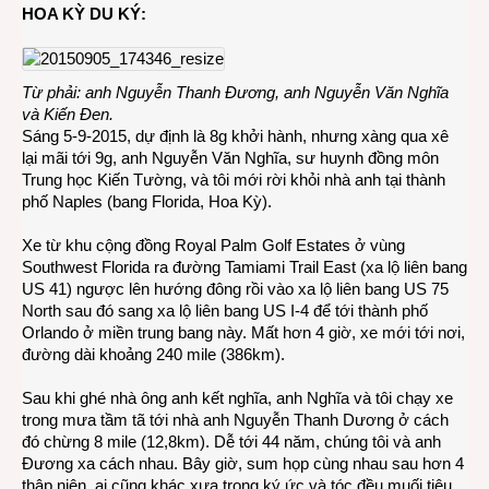
Gặp
HOA KỲ DU KÝ:
lại
sư
huyn
đồng
Từ phải: anh Nguyễn Thanh Đương, anh Nguyễn Văn Nghĩa
môn
và Kiến Đen.
sau
Sáng 5-9-2015, dự định là 8g khởi hành, nhưng xàng qua xê
hơn
lại mãi tới 9g, anh Nguyễn Văn Nghĩa, sư huynh đồng môn
40
Trung học Kiến Tường, và tôi mới rời khỏi nhà anh tại thành
năm
phố Naples (bang Florida, Hoa Kỳ).
xa
cách
Xe từ khu cộng đồng Royal Palm Golf Estates ở vùng
Southwest Florida ra đường Tamiami Trail East (xa lộ liên bang
US 41) ngược lên hướng đông rồi vào xa lộ liên bang US 75
North sau đó sang xa lộ liên bang US I-4 để tới thành phố
Orlando ở miền trung bang này. Mất hơn 4 giờ, xe mới tới nơi,
đường dài khoảng 240 mile (386km).
Sau khi ghé nhà ông anh kết nghĩa, anh Nghĩa và tôi chạy xe
trong mưa tầm tã tới nhà anh Nguyễn Thanh Dương ở cách
đó chừng 8 mile (12,8km). Dễ tới 44 năm, chúng tôi và anh
Đương xa cách nhau. Bây giờ, sum họp cùng nhau sau hơn 4
thập niên, ai cũng khác xưa trong ký ức và tóc đều muối tiêu