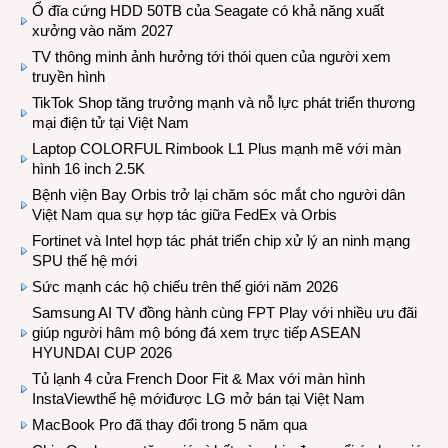
Ổ đĩa cứng HDD 50TB của Seagate có khả năng xuất
xưởng vào năm 2027
TV thông minh ảnh hưởng tới thói quen của người xem
truyền hình
TikTok Shop tăng trưởng mạnh và nỗ lực phát triển thương
mại điện tử tại Việt Nam
Laptop COLORFUL Rimbook L1 Plus mạnh mẽ với màn
hình 16 inch 2.5K
Bệnh viện Bay Orbis trở lại chăm sóc mắt cho người dân
Việt Nam qua sự hợp tác giữa FedEx và Orbis
Fortinet và Intel hợp tác phát triển chip xử lý an ninh mạng
SPU thế hệ mới
Sức mạnh các hộ chiếu trên thế giới năm 2026
Samsung AI TV đồng hành cùng FPT Play với nhiều ưu đãi
giúp người hâm mộ bóng đá xem trực tiếp ASEAN
HYUNDAI CUP 2026
Tủ lạnh 4 cửa French Door Fit & Max với màn hình
InstaViewthế hệ mớiđược LG mở bán tại Việt Nam
MacBook Pro đã thay đổi trong 5 năm qua