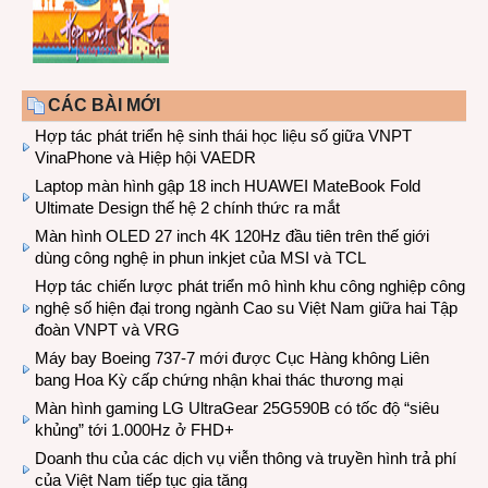
CÁC BÀI MỚI
Hợp tác phát triển hệ sinh thái học liệu số giữa VNPT
VinaPhone và Hiệp hội VAEDR
Laptop màn hình gập 18 inch HUAWEI MateBook Fold
Ultimate Design thế hệ 2 chính thức ra mắt
Màn hình OLED 27 inch 4K 120Hz đầu tiên trên thế giới
dùng công nghệ in phun inkjet của MSI và TCL
Hợp tác chiến lược phát triển mô hình khu công nghiệp công
nghệ số hiện đại trong ngành Cao su Việt Nam giữa hai Tập
đoàn VNPT và VRG
Máy bay Boeing 737-7 mới được Cục Hàng không Liên
bang Hoa Kỳ cấp chứng nhận khai thác thương mại
Màn hình gaming LG UltraGear 25G590B có tốc độ “siêu
khủng” tới 1.000Hz ở FHD+
Doanh thu của các dịch vụ viễn thông và truyền hình trả phí
của Việt Nam tiếp tục gia tăng