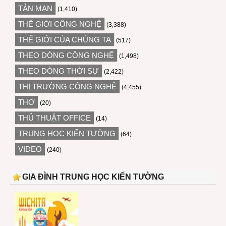
TẢN MẠN
(1,410)
THẾ GIỚI CÔNG NGHỆ
(3,388)
THẾ GIỚI CỦA CHÚNG TA
(517)
THEO DÒNG CÔNG NGHỆ
(1,498)
THEO DÒNG THỜI SỰ
(2,422)
THỊ TRƯỜNG CÔNG NGHỆ
(4,455)
THƠ
(20)
THỦ THUẬT OFFICE
(14)
TRUNG HỌC KIẾN TƯỜNG
(64)
VIDEO
(240)
GIA ĐÌNH TRUNG HỌC KIẾN TƯỜNG