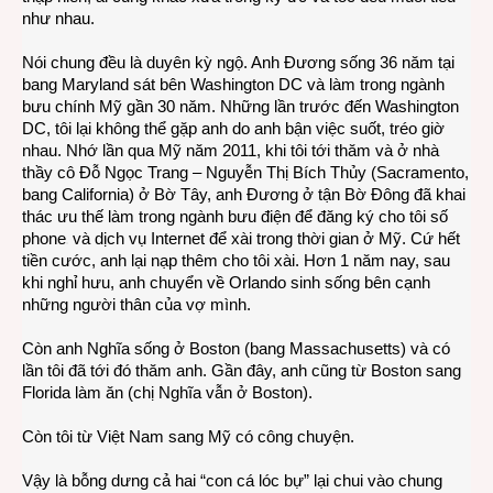
như nhau.
Nói chung đều là duyên kỳ ngộ. Anh Đương sống 36 năm tại
bang Maryland sát bên Washington DC và làm trong ngành
bưu chính Mỹ gần 30 năm. Những lần trước đến Washington
DC, tôi lại không thể gặp anh do anh bận việc suốt, tréo giờ
nhau. Nhớ lần qua Mỹ năm 2011, khi tôi tới thăm và ở nhà
thầy cô Đỗ Ngọc Trang – Nguyễn Thị Bích Thủy (Sacramento,
bang California) ở Bờ Tây, anh Đương ở tận Bờ Đông đã khai
thác ưu thế làm trong ngành bưu điện để đăng ký cho tôi số
phone
và dịch vụ Internet để xài trong thời gian ở Mỹ. Cứ hết
tiền cước, anh lại nạp thêm cho tôi xài. Hơn 1 năm nay, sau
khi nghỉ hưu, anh chuyển về Orlando sinh sống bên cạnh
những người thân của vợ mình.
Còn anh Nghĩa sống ở Boston (bang Massachusetts) và có
lần tôi đã tới đó thăm anh. Gần đây, anh cũng từ Boston sang
Florida làm ăn (chị Nghĩa vẫn ở Boston).
Còn tôi từ Việt Nam sang Mỹ có công chuyện.
Vậy là bỗng dưng cả hai “con cá lóc bự” lại chui vào chung