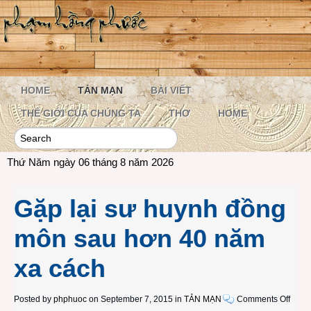
HOME
TẢN MẠN
BÀI VIẾT
THẾ GIỚI CỦA CHÚNG TA
THƠ
HOME
Thứ Năm ngày 06 tháng 8 năm 2026
Gặp lại sư huynh đồng
môn sau hơn 40 năm
xa cách
on
Posted by
phphuoc
on September 7, 2015 in
TẢN MẠN
Comments Off