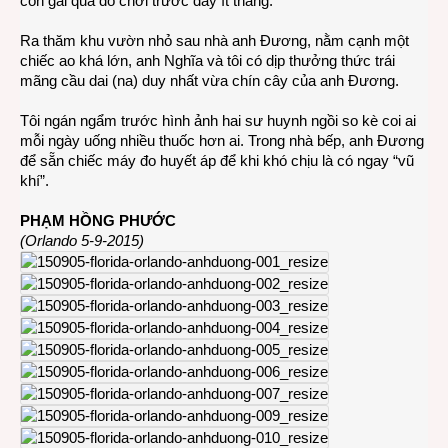
con gái qua đó chơi trước đây ít tháng.
Ra thăm khu vườn nhỏ sau nhà anh Đương, nằm cạnh một
chiếc ao khá lớn, anh Nghĩa và tôi có dịp thưởng thức trái
mãng cầu dai (na) duy nhất vừa chín cây của anh Đương.
Tôi ngán ngẩm trước hình ảnh hai sư huynh ngồi so kè coi ai
mỗi ngày uống nhiều thuốc hơn ai. Trong nhà bếp, anh Đương
để sẵn chiếc máy đo huyết áp để khi khó chịu là có ngay “vũ
khí”.
PHẠM HỒNG PHƯỚC
(Orlando 5-9-2015)