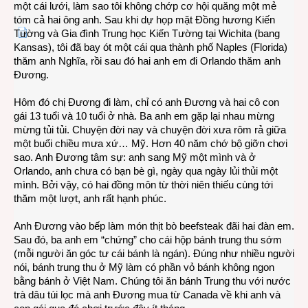
một cái lưới, làm sao tôi không chớp cơ hội quăng một mẻ
tóm cả hai ông anh. Sau khi dự họp mặt Đồng hương Kiến
Tường và Gia đình Trung học Kiến Tường tại Wichita (bang
Kansas), tôi đã bay ót một cái qua thành phố Naples (Florida)
thăm anh Nghĩa, rồi sau đó hai anh em đi Orlando thăm anh
Đương.
Hôm đó chị Đương đi làm, chỉ có anh Đương và hai cô con
gái 13 tuổi và 10 tuổi ở nhà. Ba anh em gặp lại nhau mừng
mừng tủi tủi. Chuyện đời nay và chuyện đời xưa rôm rả giữa
một buổi chiều mưa xứ… Mỹ. Hơn 40 năm chớ bộ giỡn chơi
sao. Anh Đương tâm sự: anh sang Mỹ một mình và ở
Orlando, anh chưa có bạn bè gì, ngày qua ngày lủi thủi một
mình. Bởi vậy, có hai đồng môn từ thời niên thiếu cùng tới
thăm một lượt, anh rất hạnh phúc.
Anh Đương vào bếp làm món thịt bò beefsteak đãi hai đàn em.
Sau đó, ba anh em “chứng” cho cái hộp bánh trung thu sớm
(mỗi người ăn góc tư cái bánh là ngán). Đúng như nhiều người
nói, bánh trung thu ở Mỹ làm có phần vỏ bánh không ngon
bằng bánh ở Việt Nam. Chúng tôi ăn bánh Trung thu với nước
trà dâu túi lọc mà anh Đương mua từ Canada về khi anh và