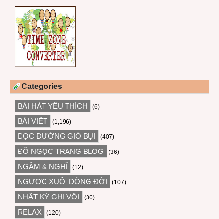
Categories
BÀI HÁT YÊU THÍCH
(6)
BÀI VIẾT
(1,196)
DỌC ĐƯỜNG GIÓ BỤI
(407)
ĐỖ NGỌC TRANG BLOG
(36)
NGẪM & NGHĨ
(12)
NGƯỢC XUÔI DÒNG ĐỜI
(107)
NHẬT KÝ GHI VỘI
(36)
RELAX
(120)