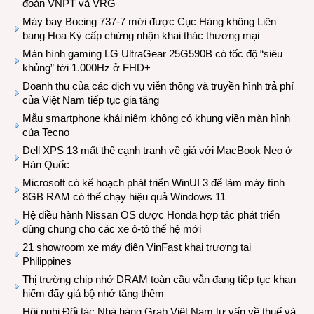
đoàn VNPT và VRG
Máy bay Boeing 737-7 mới được Cục Hàng không Liên
bang Hoa Kỳ cấp chứng nhận khai thác thương mại
Màn hình gaming LG UltraGear 25G590B có tốc độ “siêu
khủng” tới 1.000Hz ở FHD+
Doanh thu của các dịch vụ viễn thông và truyền hình trả phí
của Việt Nam tiếp tục gia tăng
Mẫu smartphone khái niệm không có khung viền màn hình
của Tecno
Dell XPS 13 mất thế cạnh tranh về giá với MacBook Neo ở
Hàn Quốc
Microsoft có kế hoạch phát triển WinUI 3 để làm máy tính
8GB RAM có thể chạy hiệu quả Windows 11
Hệ điều hành Nissan OS được Honda hợp tác phát triển
dùng chung cho các xe ô-tô thế hệ mới
21 showroom xe máy điện VinFast khai trương tại
Philippines
Thị trường chip nhớ DRAM toàn cầu vẫn đang tiếp tục khan
hiếm đẩy giá bộ nhớ tăng thêm
Hội nghị Đối tác Nhà hàng Grab Việt Nam tư vấn về thuế và