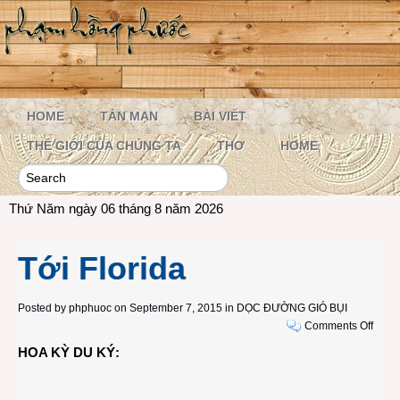
HOME
TẢN MẠN
BÀI VIẾT
THẾ GIỚI CỦA CHÚNG TA
THƠ
HOME
Thứ Năm ngày 06 tháng 8 năm 2026
Tới Florida
Posted by
phphuoc
on September 7, 2015 in
DỌC ĐƯỜNG GIÓ BỤI
on
Comments Off
Tới
HOA KỲ DU KÝ:
Flori