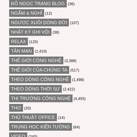
ĐỖ NGỌC TRANG BLOG
(36)
NGẪM & NGHĨ
(12)
NGƯỢC XUÔI DÒNG ĐỜI
(107)
NHẬT KÝ GHI VỘI
(36)
RELAX
(120)
TẢN MẠN
(1,410)
THẾ GIỚI CÔNG NGHỆ
(3,388)
THẾ GIỚI CỦA CHÚNG TA
(517)
THEO DÒNG CÔNG NGHỆ
(1,498)
THEO DÒNG THỜI SỰ
(2,422)
THỊ TRƯỜNG CÔNG NGHỆ
(4,455)
THƠ
(20)
THỦ THUẬT OFFICE
(14)
TRUNG HỌC KIẾN TƯỜNG
(64)
VIDEO
(240)