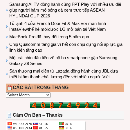
Samsung AI TV đồng hành cùng FPT Play với nhiều ưu đãi
giúp người hâm mộ bóng đá xem trực tiếp ASEAN
HYUNDAI CUP 2026
Tủ lạnh 4 cửa French Door Fit & Max với màn hình
InstaViewthế hệ mớiđược LG mở bán tại Việt Nam
MacBook Pro đã thay đổi trong 5 năm qua
Chip Qualcomm tăng giá vì hết còn chịu đựng nổi áp lực giá
linh kiện tăng cao
Một cái nhìn đầu tiên về bộ ba smartphone gập Samsung
Galaxy Z8 Series
Sàn thương mại điện tử Lazada đồng hành cùng JBL dưa
thiết bị âm thanh chất lượng đến với nhiều người Việt
CÁC BÀI TRONG THÁNG
CÁC
BÀI
TRONG
THÁNG
Cảm Ơn Bạn – Thanks