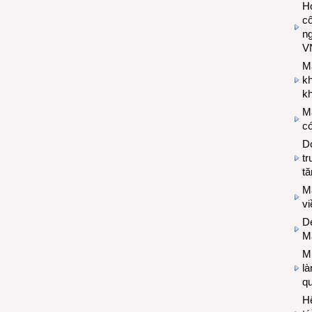
Hợ
cô
n
V
M
k
kh
M
có
Do
tr
tă
M
v
De
M
Mi
l
q
H