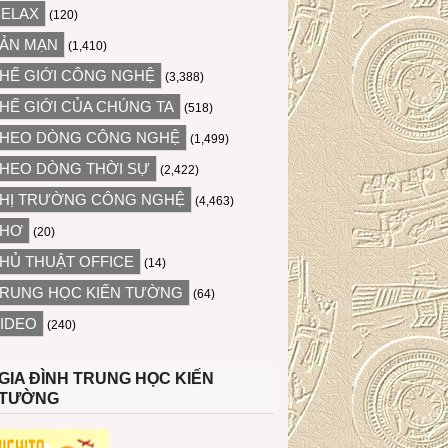
ELAX
(120)
ẢN MẠN
(1,410)
HẾ GIỚI CÔNG NGHỆ
(3,388)
HẾ GIỚI CỦA CHÚNG TA
(518)
HEO DÒNG CÔNG NGHỆ
(1,499)
HEO DÒNG THỜI SỰ
(2,422)
HỊ TRƯỜNG CÔNG NGHỆ
(4,463)
THƠ
(20)
HỦ THUẬT OFFICE
(14)
RUNG HỌC KIẾN TƯỜNG
(64)
IDEO
(240)
GIA ĐÌNH TRUNG HỌC KIẾN
TƯỜNG