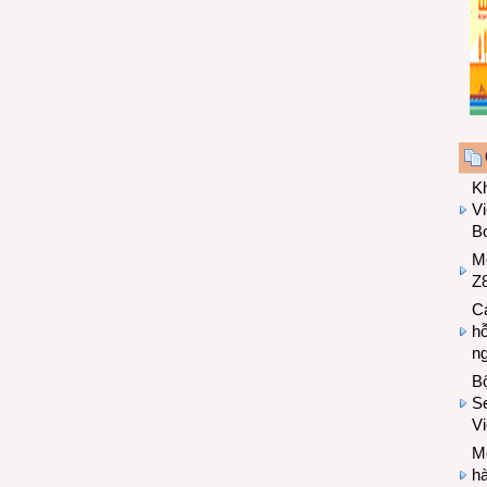
K
Vi
Bo
M
Z8
Cá
hỗ
n
B
Se
V
Mo
hà