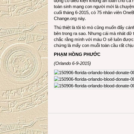
động có điều kiện không an toàn cho cả 
toàn sinh mạng con người mới là chuyện 
cuối tháng 6-2015, có 75 nhân viên OneB
Change.org này.
Thú thiệt là tôi tò mò cũng muốn đẩy cá
bên trong ra sao. Nhưng cái mà nhát dữ th
chắc rằng mình với máu O sẽ luôn được w
chứng là mấy con muỗi toàn cầu rất chịu k
PHẠM HỒNG PHƯỚC
(Orlando 6-9-2015)