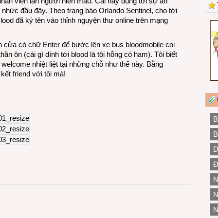
nhân viên lẫn người hiến máu. Cái này đụng tới sự an
nhức đầu đây. Theo trang báo Orlando Sentinel, cho tới
lood đã ký tên vào thỉnh nguyện thư online trên mạng
nh cửa có chữ Enter để bước lên xe bus bloodmobile coi
ần ôn (cái gì dính tới blood là tôi hỗng có ham). Tôi biết
elcome nhiệt liệt tại những chỗ như thế này. Bằng
ết friend với tôi mà!
B
B
D
Đ
N
N
N