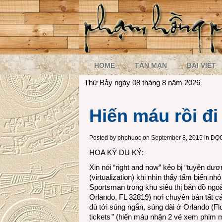
HOME
TẢN MẠN
BÀI VIẾT
Thứ Bảy ngày 08 tháng 8 năm 2026
Hiến máu rồi đi
Posted by
phphuoc
on September 8, 2015 in
DỌC
HOA KỲ DU KÝ:
Xin nói “right and now” kẻo bị “tuyên dươn
(virtualization) khi nhìn thấy tấm biển 
Sportsman trong khu siêu thị bán đồ ngoà
Orlando, FL 32819) nơi chuyên bán tất cả
dù tới súng ngắn, súng dài ở Orlando (Flo
tickets
” (hiến máu nhận 2 vé xem phim m