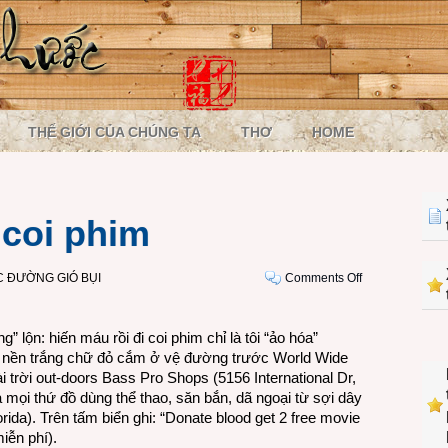
THẾ GIỚI CỦA CHÚNG TA
THƠ
HOME
 coi phim
on
 ĐƯỜNG GIÓ BỤI
Comments Off
Hiến
máu
g” lộn: hiến máu rồi đi coi phim chỉ là tôi “ảo hóa”
rồi
nhỏ nền trắng chữ đỏ cắm ở vệ đường trước World Wide
đi
i trời out-doors Bass Pro Shops (5156 International Dr,
coi
 mọi thứ đồ dùng thể thao, săn bắn, dã ngoại từ sợi dây
phim
rida). Trên tấm biển ghi: “Donate blood get 2
free movie
iễn phí).