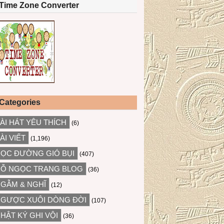
Time Zone Converter
Categories
ÀI HÁT YÊU THÍCH
(6)
ÀI VIẾT
(1,196)
ỌC ĐƯỜNG GIÓ BỤI
(407)
Ỗ NGỌC TRANG BLOG
(36)
GẪM & NGHĨ
(12)
GƯỢC XUÔI DÒNG ĐỜI
(107)
HẬT KÝ GHI VỘI
(36)