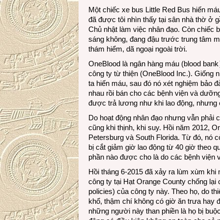
Một chiếc xe bus Little Red Bus hiến má
đã được tôi nhìn thấy tại sân nhà thờ ở 
Chủ nhật làm việc nhân đạo. Còn chiếc b
sáng không, đang đậu trước trung tâm m
thám hiểm, dã ngoại ngoài trời.
OneBlood là ngân hàng máu (blood
bank
công ty từ thiện (OneBlood Inc.). Giốn
ta hiến máu, sau đó nó xét nghiệm bảo 
nhau rồi bán cho các bệnh viện và dưỡ
được trả lương như khi lao động, nhưng 
Do hoạt động nhân đạo nhưng vẫn phải có
cũng khi thịnh, khi suy. Hồi năm 2012, O
Petersburg và South Florida. Từ đó, nó 
bị cắt giảm giờ lao động từ 40 giờ theo 
phần nào được cho là do các bệnh viện
Hồi tháng 6-2015 đã xảy ra lùm xùm khi 
công ty tại Hạt Orange County chống lại 
policies) của công ty này. Theo họ, do t
khổ, thậm chí không có giờ ăn trưa hay 
những người này than phiền là họ bị buộ