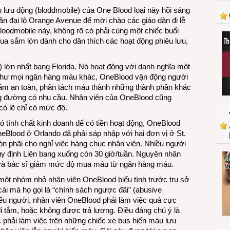
u lưu động (bloddmobile) của One Blood loại này hồi sáng
gần đại lộ Orange Avenue để mời chào các giáo dân đi lễ
loodmobile này, không rõ có phải cùng một chiếc buổi
ua sắm lớn dành cho dân thích các hoạt động phiêu lưu,
) lớn nhất bang Florida. Nó hoạt động với danh nghĩa một
g như mọi ngân hàng máu khác, OneBlood vận động người
đảm an toàn, phân tách máu thành những thành phần khác
ng đường có nhu cầu. Nhân viên của OneBlood cũng
có lẽ chỉ có mức độ.
 tính chất kinh doanh để có tiền hoạt động, OneBlood
neBlood ở Orlando đã phải sáp nhập với hai đơn vị ở St.
còn phãi cho nghỉ việc hàng chục nhân viên. Nhiều người
quy định Liên bang xuống còn 30 giờ/tuần. Nguyên nhân
 và bác sĩ giảm mức độ mua máu từ ngân hàng máu.
một nhóm nhỏ nhân viên OneBlood biểu tình trước trụ sở
cái mà họ gọi là “chính sách ngược đãi” (abusive
hiếu người, nhân viên OneBlood phải làm việc quá cực
đi tắm, hoặc không được trả lương. Điều đáng chú ý là
c phải làm việc trên những chiếc xe bus hiến máu lưu