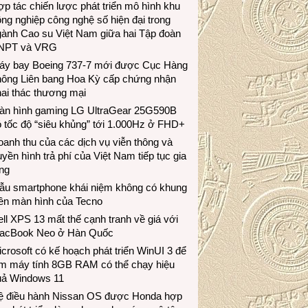
p tác chiến lược phát triển mô hình khu
ng nghiệp công nghệ số hiện đại trong
gành Cao su Việt Nam giữa hai Tập đoàn
NPT và VRG
áy bay Boeing 737-7 mới được Cục Hàng
hông Liên bang Hoa Kỳ cấp chứng nhận
ai thác thương mại
àn hình gaming LG UltraGear 25G590B
 tốc độ “siêu khủng” tới 1.000Hz ở FHD+
anh thu của các dịch vụ viễn thông và
uyền hình trả phí của Việt Nam tiếp tục gia
ng
ẫu smartphone khái niệm không có khung
iền màn hình của Tecno
ll XPS 13 mất thế cạnh tranh về giá với
acBook Neo ở Hàn Quốc
crosoft có kế hoạch phát triển WinUI 3 để
àm máy tính 8GB RAM có thể chạy hiệu
uả Windows 11
ệ điều hành Nissan OS được Honda hợp