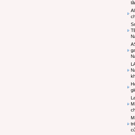
t
Al
c
S
T
N
A
g
Na
LA
Na
k
Hợ
g
L
Ma
ch
M
tr
c