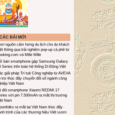
CÁC BÀI MỚI
hơi nguồn cảm hứng du lịch cho du khách
ệt thông qua trải nghiệm pop-up cà phê từ
oking.com và Mille Mille
ở bán smartphone gập Samsung Galaxy
 Series trên toàn hệ thống Di Động Việt
c giải pháp Trí tuệ Công nghiệp từ AVEVA
 trợ thúc đẩy chuyển đổi số ngành công
ghiệp Việt Nam
ộ đôi smartphone Xiaomi REDMI 17
ries với pin 7.500mAh ra mắt thị trường
iệt Nam
onfolks ra mắt tại Việt Nam thúc đẩy
nh trình của các thương hiệu Việt vươn