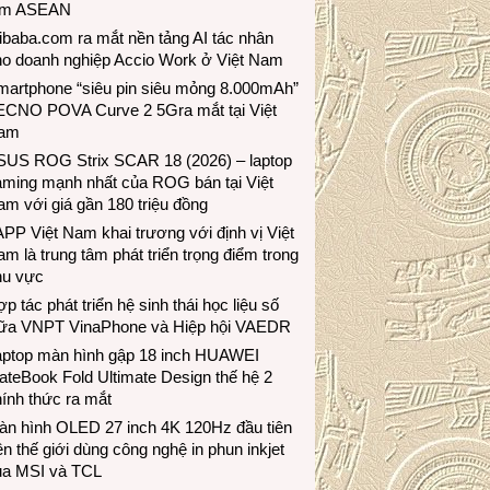
ầm ASEAN
ibaba.com ra mắt nền tảng AI tác nhân
ho doanh nghiệp Accio Work ở Việt Nam
martphone “siêu pin siêu mỏng 8.000mAh”
ECNO POVA Curve 2 5Gra mắt tại Việt
am
SUS ROG Strix SCAR 18 (2026) – laptop
aming mạnh nhất của ROG bán tại Việt
m với giá gần 180 triệu đồng
PP Việt Nam khai trương với định vị Việt
m là trung tâm phát triển trọng điểm trong
hu vực
p tác phát triển hệ sinh thái học liệu số
iữa VNPT VinaPhone và Hiệp hội VAEDR
aptop màn hình gập 18 inch HUAWEI
teBook Fold Ultimate Design thế hệ 2
ính thức ra mắt
àn hình OLED 27 inch 4K 120Hz đầu tiên
ên thế giới dùng công nghệ in phun inkjet
ủa MSI và TCL