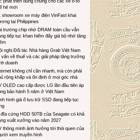
c phát triển dùng chung cho các xe ô-tô
ế hệ mới
1 showroom xe máy điện VinFast khai
ương tại Philippines
hị trường chip nhớ DRAM toàn cầu vẫn
ng tiếp tục khan hiếm đẩy giá bộ nhớ tăng
hêm
i nghị Đối tác Nhà hàng Grab Việt Nam
 vấn về thuế và các giải pháp tăng trưởng
inh doanh
ternet không chỉ cần nhanh, mà còn phải
ủ rộng khắp và ổn định ở mọi góc nhà
V OLED cao cấp được LG lần đầu tiên áp
ụng bảo hành 5 năm ở Việt Nam
nh hình giá ổ lưu trữ SSD đang tiếp tục
ng
 đĩa cứng HDD 50TB của Seagate có khả
ăng xuất xưởng vào năm 2027
 thông minh ảnh hưởng tới thói quen của
gười xem truyền hình