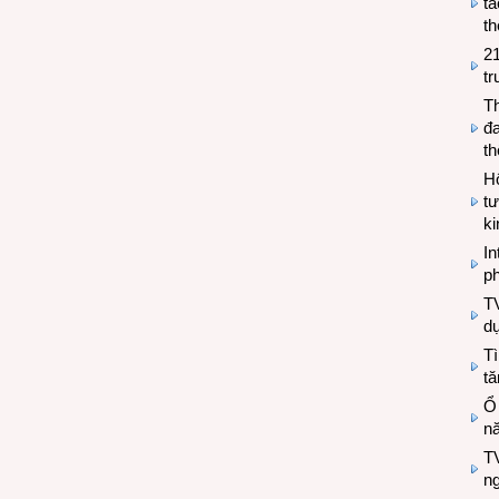
tá
th
2
tr
T
đa
t
Hộ
tư
k
In
ph
T
d
Tì
tă
Ổ
n
TV
n