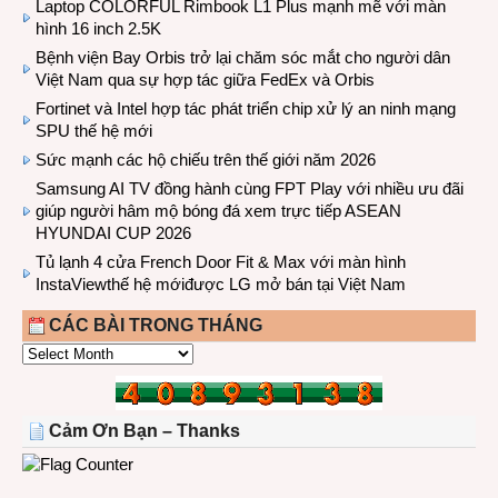
Laptop COLORFUL Rimbook L1 Plus mạnh mẽ với màn
hình 16 inch 2.5K
Bệnh viện Bay Orbis trở lại chăm sóc mắt cho người dân
Việt Nam qua sự hợp tác giữa FedEx và Orbis
Fortinet và Intel hợp tác phát triển chip xử lý an ninh mạng
SPU thế hệ mới
Sức mạnh các hộ chiếu trên thế giới năm 2026
Samsung AI TV đồng hành cùng FPT Play với nhiều ưu đãi
giúp người hâm mộ bóng đá xem trực tiếp ASEAN
HYUNDAI CUP 2026
Tủ lạnh 4 cửa French Door Fit & Max với màn hình
InstaViewthế hệ mớiđược LG mở bán tại Việt Nam
CÁC BÀI TRONG THÁNG
CÁC
BÀI
TRONG
THÁNG
Cảm Ơn Bạn – Thanks