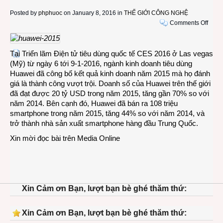
Posted by
phphuoc
on January 8, 2016 in
THẾ GIỚI CÔNG NGHỆ
on
Comments Off
108
triệu
chiếc
Tại Triển lãm Điện tử tiêu dùng quốc tế CES 2016 ở Las vegas
smar
(Mỹ) từ ngày 6 tới 9-1-2016, ngành kinh doanh tiêu dùng
Huaw
Huawei đã công bố kết quả kinh doanh năm 2015 mà họ đánh
đã
giá là thành công vượt trội. Doanh số của Huawei trên thế giới
được
đã đạt được 20 tỷ USD trong năm 2015, tăng gần 70% so với
bán
năm 2014. Bên cạnh đó, Huawei đã bán ra 108 triệu
ra
smartphone trong năm 2015, tăng 44% so với năm 2014, và
trong
trở thành nhà sản xuất smartphone hàng đầu Trung Quốc.
năm
Xin mời đọc bài trên
Media Online
2015
Xin Cảm ơn Bạn, lượt bạn bè ghé thăm thứ:
Xin Cảm ơn Bạn, lượt bạn bè ghé thăm thứ: