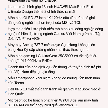
VinaPhone và Hiệp hội VAEDR
Laptop màn hình gập 18 inch HUAWEI MateBook Fold
Ultimate Design thế hệ 2 chính thức ra mắt
Màn hình OLED 27 inch 4K 120Hz đầu tiên trên thế giới
dùng công nghệ in phun inkjet của MSI và TCL
Hợp tác chiến lược phát triển mô hình khu công nghiệp công
nghệ số hiện đại trong ngành Cao su Việt Nam giữa hai Tập
đoàn VNPT và VRG
Máy bay Boeing 737-7 mới được Cục Hàng không Liên
bang Hoa Kỳ cấp chứng nhận khai thác thương mại
Màn hình gaming LG UltraGear 25G590B có tốc độ “siêu
khủng” tới 1.000Hz ở FHD+
Doanh thu của các dịch vụ viễn thông và truyền hình trả phí
của Việt Nam tiếp tục gia tăng
Mẫu smartphone khái niệm không có khung viền màn hình
của Tecno
Dell XPS 13 mất thế cạnh tranh về giá với MacBook Neo ở
Hàn Quốc
Microsoft có kế hoạch phát triển WinUI 3 để làm máy tính
8GB RAM có thể chạy hiệu quả Windows 11