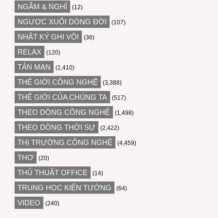
NGẪM & NGHĨ
(12)
NGƯỢC XUÔI DÒNG ĐỜI
(107)
NHẬT KÝ GHI VỘI
(36)
RELAX
(120)
TẢN MẠN
(1,410)
THẾ GIỚI CÔNG NGHỆ
(3,388)
THẾ GIỚI CỦA CHÚNG TA
(517)
THEO DÒNG CÔNG NGHỆ
(1,498)
THEO DÒNG THỜI SỰ
(2,422)
THỊ TRƯỜNG CÔNG NGHỆ
(4,459)
THƠ
(20)
THỦ THUẬT OFFICE
(14)
TRUNG HỌC KIẾN TƯỜNG
(64)
VIDEO
(240)