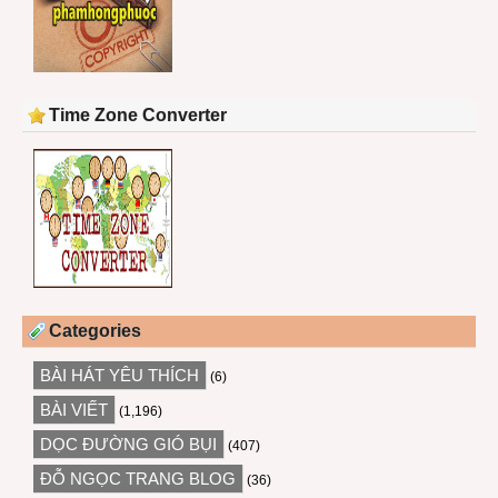
Time Zone Converter
Categories
BÀI HÁT YÊU THÍCH
(6)
BÀI VIẾT
(1,196)
DỌC ĐƯỜNG GIÓ BỤI
(407)
ĐỖ NGỌC TRANG BLOG
(36)