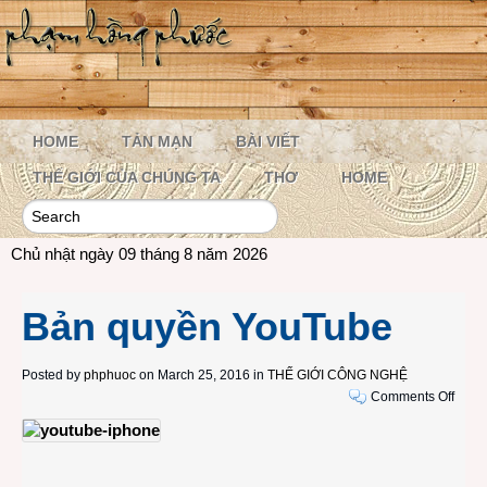
HOME
TẢN MẠN
BÀI VIẾT
THẾ GIỚI CỦA CHÚNG TA
THƠ
HOME
Chủ nhật ngày 09 tháng 8 năm 2026
Bản quyền YouTube
Posted by
phphuoc
on March 25, 2016 in
THẾ GIỚI CÔNG NGHỆ
on
Comments Off
Bản
quyề
YouT