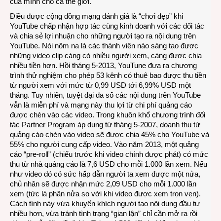
của mình cho cả thế giới.
Điều được cộng đồng mạng đánh giá là “chơi đẹp” khi
YouTube chấp nhận hợp tác cùng kinh doanh với các đối tác
và chia sẻ lợi nhuận cho những người tạo ra nội dung trên
YouTube. Nói nôm na là các thành viên nào sáng tạo được
những video clip càng có nhiều người xem, càng được chia
nhiều tiền hơn. Hồi tháng 5-2013, YouTune đưa ra chương
trình thử nghiệm cho phép 53 kênh có thuê bao được thu tiền
từ người xem với mức từ 0,99 USD tới 6,99% USD một
tháng. Tuy nhiên, tuyệt đại đa số các nội dung trên YouTube
vẫn là miễn phí và mạng này thu lợi từ chi phí quảng cáo
được chèn vào các video. Trong khuôn khổ chương trình đối
tác Partner Program áp dụng từ tháng 5-2007, doanh thu từ
quảng cáo chèn vào video sẽ được chia 45% cho YouTube và
55% cho người cung cấp video. Vào năm 2013, một quảng
cáo “pre-roll” (chiếu trước khi video chính được phát) có mức
thu từ nhà quảng cáo là 7,6 USD cho mỗi 1.000 lần xem. Nếu
như video đó có sức hấp dẫn người ta xem được một nửa,
chủ nhân sẽ được nhận mức 2,09 USD cho mỗi 1.000 lần
xem (tức là phân nửa so với khi video được xem trọn vẹn).
Cách tính này vừa khuyến khích người tạo nội dung đầu tư
nhiều hơn, vừa tránh tình trạng “gian lận” chỉ cần mở ra rồi