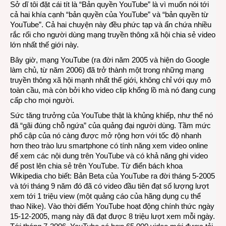
Sở dĩ tôi đặt cái tít là “Bản quyền YouTube” là vì muốn nói tới
cả hai khía cạnh “bản quyền của YouTube” và “bản quyền từ
YouTube”. Cả hai chuyện này đều phức tạp và ẩn chứa nhiều
rắc rối cho người dùng mạng truyền thông xã hội chia sẻ video
lớn nhất thế giới này.
Bây giờ, mạng YouTube (ra đời năm 2005 và hiện do Google
làm chủ, từ năm 2006) đã trở thành một trong những mạng
truyền thông xã hội mạnh nhất thế giới, không chỉ với quy mô
toàn cầu, mà còn bởi kho video clip khổng lồ mà nó đang cung
cấp cho mọi người.
Sức tăng trưởng của YouTube thật là khủng khiếp, như thể nó
đã “gãi đúng chỗ ngứa” của quảng đại người dùng. Tầm mức
phổ cập của nó càng được mở rộng hơn với tốc độ nhanh
hơn theo trào lưu smartphone có tính năng xem video online
để xem các nội dung trên YouTube và có khả năng ghi video
để post lên chia sẻ trên YouTube. Từ điển bách khoa
Wikipedia cho biết: Bản Beta của YouTube ra đời tháng 5-2005
và tới tháng 9 năm đó đã có video đầu tiên đạt số lượng lượt
xem tới 1 triệu view (một quảng cáo của hãng dụng cụ thể
thao Nike). Vào thời điểm YouTube hoạt động chính thức ngày
15-12-2005, mạng này đã đạt được 8 triệu lượt xem mỗi ngày.