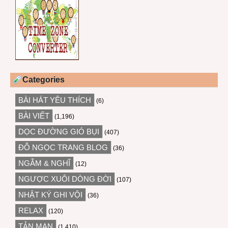
Categories
BÀI HÁT YÊU THÍCH
(6)
BÀI VIẾT
(1,196)
DỌC ĐƯỜNG GIÓ BỤI
(407)
ĐỖ NGỌC TRANG BLOG
(36)
NGẪM & NGHĨ
(12)
NGƯỢC XUÔI DÒNG ĐỜI
(107)
NHẬT KÝ GHI VỘI
(36)
RELAX
(120)
TẢN MẠN
(1,410)