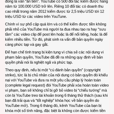
đóng là vẫn “ăn tiền”. YouTube có 500 đối tác kiếm được hàng
năm từ 100.000 USD trở lên. Riêng 10 đối tác có doanh thu
cao nhất trong năm 2012 kiếm được từ 2,5 triệu USD tới 12
triệu USD từ các video trên YouTune.
Chính vì sự phổ cập quá lớn và có thể kiếm được tiền không
phải nhỏ của YouTube mà người ta đua nhau tạo ra hay “sưu
tầm” các video clip để post lên hoặc là để nổi tiếng, hoặc là để
kiếm nhiều tiền. Từ đó, phát sinh ra vấn đề bản quyền ngày
càng phức tạp và gay gắt.
Để hạn chế tình trạng bị kiện tụng vì chia sẻ các nội dung vi
phạm bản quyền, YouTube đã đề ra những quy định về bản
quyền phải nói là nghiệt ngã và phức tạp.
Theo quy định, nếu bị một “cú đánh bản quyền” (copyright
strike), tức là bị chủ nhân của nội dung có bản quyền đó khiếu
nại với YouTube và đưa ra một yêu cầu pháp lý hoàn toàn
(complete legal request) đòi YouTube phải xóa hoàn toàn video
vi phạm, bạn sẽ không chỉ bị gỡ bỏ video bị “chiếu tướng” mà
còn bị YouTube treo tài khoản trong 6 tháng thử thách (sau khi
bạn đã trải qua và “tốt nghiệp” khóa học về bản quyền do
YouTube mở). Trong 6 tháng đó, kênh YouTube của bạn bị
khóa một số tính năng, đặc biệt là không còn được kiếm tiền