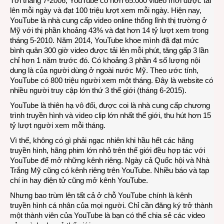
Tới tháng 7-2006, YouTube có hơn 65.000 video mới được tải
lên mỗi ngày và đạt 100 triệu lượt xem mỗi ngày. Hiện nay,
YouTube là nhà cung cấp video online thống lĩnh thị trường ở
Mỹ với thị phần khoảng 43% và đạt hơn 14 tỷ lượt xem trong
tháng 5-2010. Năm 2014, YouTube khoe mình đã đạt mức
bình quân 300 giờ video được tải lên mỗi phút, tăng gấp 3 lần
chỉ hơn 1 năm trước đó. Có khoảng 3 phần 4 số lượng nội
dung là của người dùng ở ngoài nước Mỹ. Theo ước tính,
YouTube có 800 triệu người xem một tháng. Đây là website có
nhiều người truy cập lớn thứ 3 thế giới (tháng 6-2015).
YouTube là thiên hạ vô đối, được coi là nhà cung cấp chương
trình truyền hình và video clip lớn nhất thế giới, thu hút hơn 15
tỷ lượt người xem mỗi tháng.
Vì thế, không có gì phải ngạc nhiên khi hầu hết các hãng
truyền hình, hãng phim lớn nhỏ trên thế giới đều hợp tác với
YouTube để mở những kênh riêng. Ngày cả Quốc hội và Nhà
Trắng Mỹ cũng có kênh riêng trên YouTube. Nhiều báo và tạp
chí in hay điện tử cũng mở kênh YouTube.
Nhưng bao trùm lên tất cả ở chỗ YouTube chính là kênh
truyền hình cá nhân của mọi người. Chỉ cần đăng ký trở thành
một thành viên của YouTube là bạn có thể chia sẻ các video