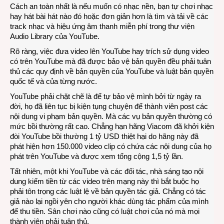
Cách an toàn nhất là nếu muốn có nhạc nền, bạn tự chơi nhạc
hay hát bài hát nào đó hoặc đơn giản hơn là tìm và tải về các
track nhạc và hiệu ứng âm thanh miễn phí trong thư viện
Audio Library của YouTube.
Rõ ràng, việc đưa video lên YouTube hay trích sử dụng video
có trên YouTube mà đã được bảo vệ bản quyền đều phải tuân
thủ các quy định về bản quyền của YouTube và luật bản quyền
quốc tế và của từng nước.
YouTube phải chặt chẽ là để tự bảo vệ mình bởi từ ngày ra
đời, họ đã liên tục bị kiện tụng chuyện để thành viên post các
nội dung vi phạm bản quyền. Mà các vụ bản quyền thường có
mức bồi thường rất cao. Chẳng hạn hãng Viacom đã khởi kiện
đòi YouTube bồi thường 1 tỷ USD thiệt hại do hãng này đã
phát hiện hơn 150.000 video clip có chứa các nội dung của họ
phát trên YouTube và được xem tổng cộng 1,5 tỷ lần.
Tất nhiên, một khi YouTube và các đối tác, nhà sáng tạo nội
dung kiếm tiền từ các video trên mạng này thì bắt buộc họ
phải tôn trọng các luật lệ về bản quyền tác giả. Chẳng có tác
giả nào lại ngồi yên cho người khác dùng tác phẩm của mình
để thu tiền. Sân chơi nào cũng có luật chơi của nó mà mọi
thành viên phải tuân thủ.