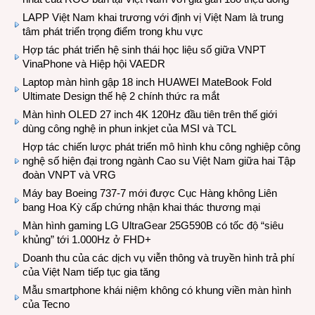
LAPP Việt Nam khai trương với định vị Việt Nam là trung
tâm phát triển trọng điểm trong khu vực
Hợp tác phát triển hệ sinh thái học liệu số giữa VNPT
VinaPhone và Hiệp hội VAEDR
Laptop màn hình gập 18 inch HUAWEI MateBook Fold
Ultimate Design thế hệ 2 chính thức ra mắt
Màn hình OLED 27 inch 4K 120Hz đầu tiên trên thế giới
dùng công nghệ in phun inkjet của MSI và TCL
Hợp tác chiến lược phát triển mô hình khu công nghiệp công
nghệ số hiện đại trong ngành Cao su Việt Nam giữa hai Tập
đoàn VNPT và VRG
Máy bay Boeing 737-7 mới được Cục Hàng không Liên
bang Hoa Kỳ cấp chứng nhận khai thác thương mại
Màn hình gaming LG UltraGear 25G590B có tốc độ “siêu
khủng” tới 1.000Hz ở FHD+
Doanh thu của các dịch vụ viễn thông và truyền hình trả phí
của Việt Nam tiếp tục gia tăng
Mẫu smartphone khái niệm không có khung viền màn hình
của Tecno