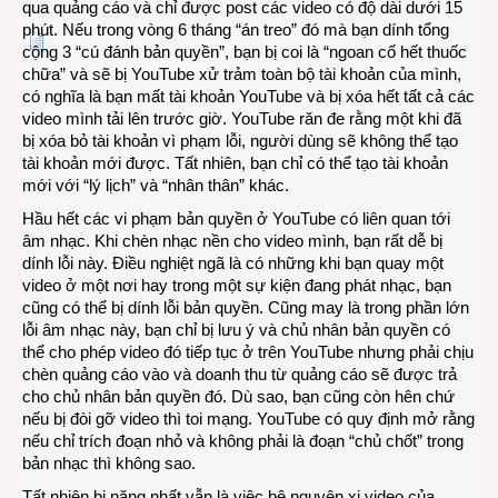
qua quảng cáo và chỉ được post các video có độ dài dưới 15
phút. Nếu trong vòng 6 tháng “án treo” đó mà bạn dính tổng
cộng 3 “cú đánh bản quyền”, bạn bị coi là “ngoan cố hết thuốc
chữa” và sẽ bị YouTube xử trảm toàn bộ tài khoản của mình,
có nghĩa là bạn mất tài khoản YouTube và bị xóa hết tất cả các
video mình tải lên trước giờ. YouTube răn đe rằng một khi đã
bị xóa bỏ tài khoản vì phạm lỗi, người dùng sẽ không thể tạo
tài khoản mới được. Tất nhiên, bạn chỉ có thể tạo tài khoản
mới với “lý lịch” và “nhân thân” khác.
Hầu hết các vi phạm bản quyền ở YouTube có liên quan tới
âm nhạc. Khi chèn nhạc nền cho video mình, bạn rất dễ bị
dính lỗi này. Điều nghiệt ngã là có những khi bạn quay một
video ở một nơi hay trong một sự kiện đang phát nhạc, bạn
cũng có thể bị dính lỗi bản quyền. Cũng may là trong phần lớn
lỗi âm nhạc này, bạn chỉ bị lưu ý và chủ nhân bản quyền có
thể cho phép video đó tiếp tục ở trên YouTube nhưng phải chịu
chèn quảng cáo vào và doanh thu từ quảng cáo sẽ được trả
cho chủ nhân bản quyền đó. Dù sao, bạn cũng còn hên chứ
nếu bị đòi gỡ video thì toi mạng. YouTube có quy định mở rằng
nếu chỉ trích đoạn nhỏ và không phải là đoạn “chủ chốt” trong
bản nhạc thì không sao.
Tất nhiên bị nặng nhất vẫn là việc bê nguyên xi video của