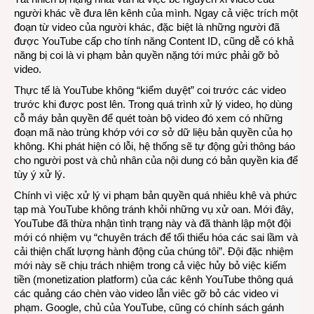
người khác về đưa lên kênh của mình. Ngay cả việc trích một
đoạn từ video của người khác, đặc biệt là những người đã
được YouTube cấp cho tính năng Content ID, cũng dễ có khả
năng bị coi là vi phạm bản quyền nặng tới mức phải gỡ bỏ
video.
Thực tế là YouTube không “kiểm duyệt” coi trước các video
trước khi được post lên. Trong quá trình xử lý video, họ dùng
cỗ máy bản quyền để quét toàn bộ video đó xem có những
đoạn mã nào trùng khớp với cơ sở dữ liệu bản quyền của họ
không. Khi phát hiện có lỗi, hệ thống sẽ tự động gửi thông báo
cho người post và chủ nhân của nội dung có bản quyền kia để
tùy ý xử lý.
Chính vì việc xử lý vi phạm bản quyền quá nhiêu khê và phức
tạp mà YouTube không tránh khỏi những vụ xử oan. Mới đây,
YouTube đã thừa nhận tình trạng này và đã thành lập một đội
mới có nhiệm vụ “chuyên trách để tối thiểu hóa các sai lầm và
cải thiện chất lượng hành động của chúng tôi”. Đội đặc nhiệm
mới này sẽ chịu trách nhiệm trong cả việc hủy bỏ việc kiếm
tiền (monetization platform) của các kênh YouTube thông quá
các quảng cáo chèn vào video lẫn viêc gỡ bỏ các video vi
phạm. Google, chủ của YouTube, cũng có chính sách gánh