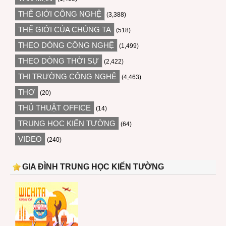
THẾ GIỚI CÔNG NGHỆ
(3,388)
THẾ GIỚI CỦA CHÚNG TA
(518)
THEO DÒNG CÔNG NGHỆ
(1,499)
THEO DÒNG THỜI SỰ
(2,422)
THỊ TRƯỜNG CÔNG NGHỆ
(4,463)
THƠ
(20)
THỦ THUẬT OFFICE
(14)
TRUNG HỌC KIẾN TƯỜNG
(64)
VIDEO
(240)
GIA ĐÌNH TRUNG HỌC KIẾN TƯỜNG