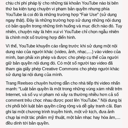
chịu chi phí pháp lý cho những tài khoản YouTube nào bị bên
thứ ba kiện tụng chuyện vi phạm bản quyền nhưng phía
YouTube là coi đó là những trường hợp “Fair Use” (sử dụng
ngay thật). Đây là những trường hợp sử dụng những nội dung
có bản quyền trong những tình huống và mục đích nào đó. Tuy
nhiên, chuyện này là hên xui vì YouTube chỉ chọn ngẫu nhiên
là chính một số trường hợp điển hình.
Vì thế, YouTube khuyến cáo rằng trước khi sử dụng một nội
dung nào của người khác (video, ảnh, nhạc,…) vào video của
mình, bạn phải xin phép và được cho phép cụ thể của người
giữ bản quyền nội dung đó. Có một số người tạo video đã
tham gia giấy phép Creative Commons cho phép người khác
sử dụng lại nội dung của mình.
Trang Reelseo chuyên hướng dẫn cho nhà tiếp thị video nhấn
mạnh: “Luật bản quyền là một trong những vùng xám nhất trên
Internet, và số vụ vi phạm nó xảy ra thường nhiều hơn cả số
comment trêu chọc nhau được post lên YouTube.” Nội dung bị
chi phối bởi luật bản quyền cũng rộng và dễ gây tranh cãi. Bạn
ghi lại một chương trình truyền hình, một vở kịch, đưa ảnh
chụp lại một tác phẩm mỹ thuật, một bản nhạc hay hòa âm,…
đều dính tới bản quyền.