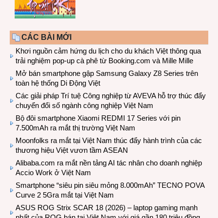
CÁC BÀI MỚI
Khơi nguồn cảm hứng du lịch cho du khách Việt thông qua
trải nghiệm pop-up cà phê từ Booking.com và Mille Mille
Mở bán smartphone gập Samsung Galaxy Z8 Series trên
toàn hệ thống Di Động Việt
Các giải pháp Trí tuệ Công nghiệp từ AVEVA hỗ trợ thúc đẩy
chuyển đổi số ngành công nghiệp Việt Nam
Bộ đôi smartphone Xiaomi REDMI 17 Series với pin
7.500mAh ra mắt thị trường Việt Nam
Moonfolks ra mắt tại Việt Nam thúc đẩy hành trình của các
thương hiệu Việt vươn tầm ASEAN
Alibaba.com ra mắt nền tảng AI tác nhân cho doanh nghiệp
Accio Work ở Việt Nam
Smartphone “siêu pin siêu mỏng 8.000mAh” TECNO POVA
Curve 2 5Gra mắt tại Việt Nam
ASUS ROG Strix SCAR 18 (2026) – laptop gaming mạnh
nhất của ROG bán tại Việt Nam với giá gần 180 triệu đồng