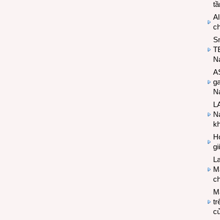
t
Al
c
S
T
N
A
g
Na
LA
Na
k
Hợ
g
L
Ma
ch
M
tr
c