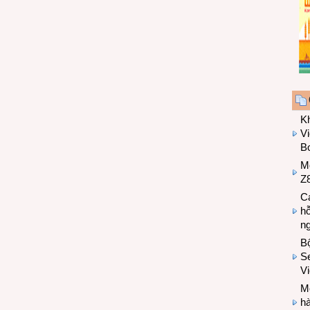
K
Vi
Bo
M
Z8
Cá
hỗ
n
B
Se
V
Mo
hà