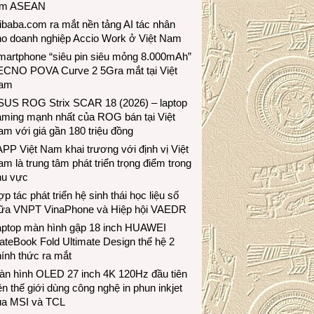
ầm ASEAN
ibaba.com ra mắt nền tảng AI tác nhân
ho doanh nghiệp Accio Work ở Việt Nam
martphone “siêu pin siêu mỏng 8.000mAh”
ECNO POVA Curve 2 5Gra mắt tại Việt
am
SUS ROG Strix SCAR 18 (2026) – laptop
aming mạnh nhất của ROG bán tại Việt
m với giá gần 180 triệu đồng
PP Việt Nam khai trương với định vị Việt
m là trung tâm phát triển trọng điểm trong
hu vực
p tác phát triển hệ sinh thái học liệu số
iữa VNPT VinaPhone và Hiệp hội VAEDR
aptop màn hình gập 18 inch HUAWEI
teBook Fold Ultimate Design thế hệ 2
ính thức ra mắt
àn hình OLED 27 inch 4K 120Hz đầu tiên
ên thế giới dùng công nghệ in phun inkjet
ủa MSI và TCL