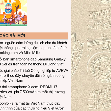
CÁC BÀI MỚI
hơi nguồn cảm hứng du lịch cho du khách
ệt thông qua trải nghiệm pop-up cà phê từ
oking.com và Mille Mille
ở bán smartphone gập Samsung Galaxy
 Series trên toàn hệ thống Di Động Việt
c giải pháp Trí tuệ Công nghiệp từ AVEVA
 trợ thúc đẩy chuyển đổi số ngành công
ghiệp Việt Nam
ộ đôi smartphone Xiaomi REDMI 17
ries với pin 7.500mAh ra mắt thị trường
iệt Nam
onfolks ra mắt tại Việt Nam thúc đẩy
nh trình của các thương hiệu Việt vươn