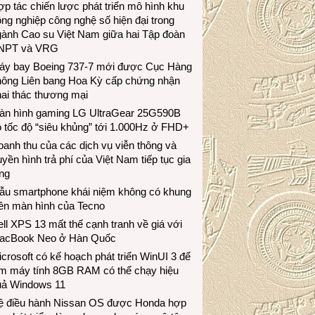
p tác chiến lược phát triển mô hình khu
ng nghiệp công nghệ số hiện đại trong
gành Cao su Việt Nam giữa hai Tập đoàn
NPT và VRG
áy bay Boeing 737-7 mới được Cục Hàng
hông Liên bang Hoa Kỳ cấp chứng nhận
ai thác thương mại
àn hình gaming LG UltraGear 25G590B
 tốc độ “siêu khủng” tới 1.000Hz ở FHD+
anh thu của các dịch vụ viễn thông và
uyền hình trả phí của Việt Nam tiếp tục gia
ng
ẫu smartphone khái niệm không có khung
iền màn hình của Tecno
ll XPS 13 mất thế cạnh tranh về giá với
acBook Neo ở Hàn Quốc
crosoft có kế hoạch phát triển WinUI 3 để
àm máy tính 8GB RAM có thể chạy hiệu
uả Windows 11
ệ điều hành Nissan OS được Honda hợp