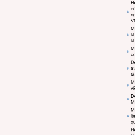
Hợ
cô
n
V
M
k
kh
M
có
Do
tr
tă
M
v
De
M
Mi
l
q
H