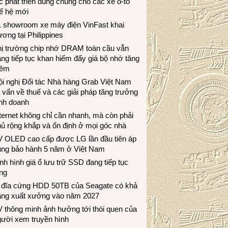
c phát triển dùng chung cho các xe ô-tô
ế hệ mới
1 showroom xe máy điện VinFast khai
ương tại Philippines
hị trường chip nhớ DRAM toàn cầu vẫn
ng tiếp tục khan hiếm đẩy giá bộ nhớ tăng
hêm
i nghị Đối tác Nhà hàng Grab Việt Nam
 vấn về thuế và các giải pháp tăng trưởng
inh doanh
ternet không chỉ cần nhanh, mà còn phải
ủ rộng khắp và ổn định ở mọi góc nhà
V OLED cao cấp được LG lần đầu tiên áp
ụng bảo hành 5 năm ở Việt Nam
nh hình giá ổ lưu trữ SSD đang tiếp tục
ng
 đĩa cứng HDD 50TB của Seagate có khả
ăng xuất xưởng vào năm 2027
 thông minh ảnh hưởng tới thói quen của
gười xem truyền hình