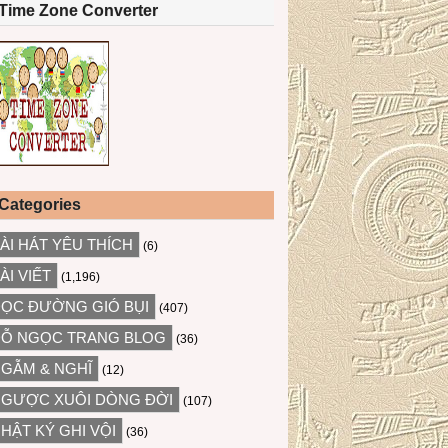
Time Zone Converter
Categories
ÀI HÁT YÊU THÍCH
(6)
ÀI VIẾT
(1,196)
ỌC ĐƯỜNG GIÓ BỤI
(407)
Ỗ NGỌC TRANG BLOG
(36)
GẪM & NGHĨ
(12)
GƯỢC XUÔI DÒNG ĐỜI
(107)
HẬT KÝ GHI VỘI
(36)