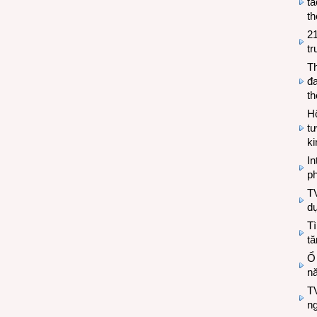
tá
th
2
tr
T
đa
t
Hộ
tư
k
In
ph
T
d
Tì
tă
Ổ
n
TV
n