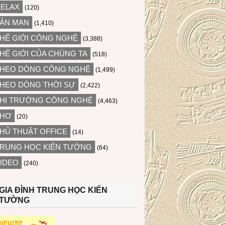
ELAX
(120)
ẢN MẠN
(1,410)
HẾ GIỚI CÔNG NGHỆ
(3,388)
HẾ GIỚI CỦA CHÚNG TA
(518)
HEO DÒNG CÔNG NGHỆ
(1,499)
HEO DÒNG THỜI SỰ
(2,422)
HỊ TRƯỜNG CÔNG NGHỆ
(4,463)
THƠ
(20)
HỦ THUẬT OFFICE
(14)
RUNG HỌC KIẾN TƯỜNG
(64)
IDEO
(240)
GIA ĐÌNH TRUNG HỌC KIẾN
TƯỜNG