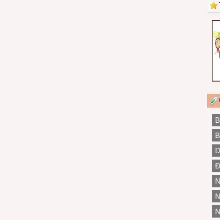
B
B
D
Đ
N
N
N