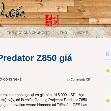
THẾ GIỚI CỦA CHÚNG TA
THƠ
HOME
Predator Z850 giá
on
IỚI CÔNG NGHỆ
Comments Off
Projector
Acer
Predator
projector nhỏ gọn lại có giá bán tới 5.000 USD. Họa
Z850
thiệt vậy, đó là chiếc Gaming Projector Predator Z850
giá
g tạo Innovation Award Honoree tại Triển lãm CES Las
5.000