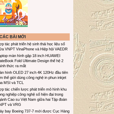
CÁC BÀI MỚI
p tác phát triển hệ sinh thái học liệu số
iữa VNPT VinaPhone và Hiệp hội VAEDR
aptop màn hình gập 18 inch HUAWEI
teBook Fold Ultimate Design thế hệ 2
ính thức ra mắt
àn hình OLED 27 inch 4K 120Hz đầu tiên
ên thế giới dùng công nghệ in phun inkjet
ủa MSI và TCL
p tác chiến lược phát triển mô hình khu
ng nghiệp công nghệ số hiện đại trong
gành Cao su Việt Nam giữa hai Tập đoàn
NPT và VRG
áy bay Boeing 737-7 mới được Cục Hàng