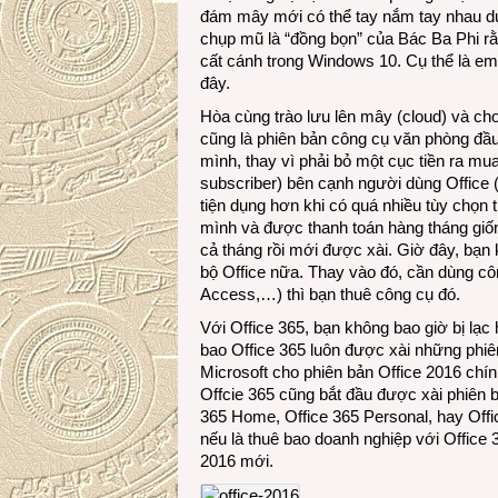
đám mây mới có thể tay nắm tay nhau du
chụp mũ là “đồng bọn” của Bác Ba Phi rằ
cất cánh trong Windows 10. Cụ thể là e
đây.
Hòa cùng trào lưu lên mây (cloud) và c
cũng là phiên bản công cụ văn phòng đầu
mình, thay vì phải bỏ một cục tiền ra mua
subscriber) bên cạnh người dùng Office 
tiện dụng hơn khi có quá nhiều tùy chọn
mình và được thanh toán hàng tháng giống
cả tháng rồi mới được xài. Giờ đây, bạn 
bộ Office nữa. Thay vào đó, cần dùng cô
Access,…) thì bạn thuê công cụ đó.
Với Office 365, bạn không bao giờ bị lạc
bao Office 365 luôn được xài những phiê
Microsoft cho phiên bản Office 2016 chí
Offcie 365 cũng bắt đầu được xài phiên 
365 Home, Office 365 Personal, hay Offic
nếu là thuê bao doanh nghiệp với Office 
2016 mới.