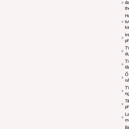
đa
t
Hộ
tư
k
In
ph
T
d
Tì
tă
Ổ
n
TV
n
T
ph
L
mẽ
Bệ