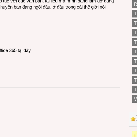
ếp tục với các văn bản, tài liệu mà mình đang làm dở dang
R
uyện bạn đang ngồi đâu, ở đâu trong cái thế giới nối
T
T
T
T
ffice 365
tại đây
T
T
T
T
V