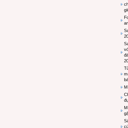
c
g
Fo
a
Sứ
2
S
vớ
đ
2
Tủ
m
bá
M
Ch
đự
Mộ
g
S
cù