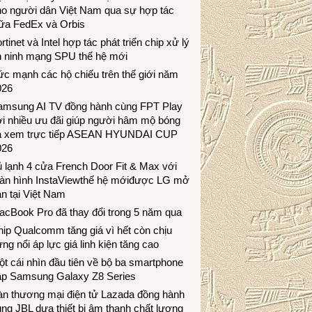
ho người dân Việt Nam qua sự hợp tác
iữa FedEx và Orbis
rtinet và Intel hợp tác phát triển chip xử lý
n ninh mạng SPU thế hệ mới
c mạnh các hộ chiếu trên thế giới năm
026
amsung AI TV đồng hành cùng FPT Play
i nhiều ưu đãi giúp người hâm mộ bóng
á xem trực tiếp ASEAN HYUNDAI CUP
026
 lạnh 4 cửa French Door Fit & Max với
àn hình InstaViewthế hệ mớiđược LG mở
n tại Việt Nam
acBook Pro đã thay đổi trong 5 năm qua
ip Qualcomm tăng giá vì hết còn chịu
ng nổi áp lực giá linh kiện tăng cao
t cái nhìn đầu tiên về bộ ba smartphone
ập Samsung Galaxy Z8 Series
àn thương mại điện tử Lazada đồng hành
ng JBL dưa thiết bị âm thanh chất lượng