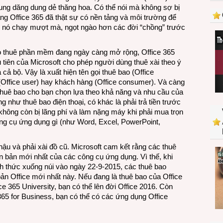
với
ng dăng dung dẻ thăng hoa. Có thể nói mà không sợ bị
Office
ng Office 365 đã thật sự có nền tảng và môi trường để
365
m nó chạy mượt mà, ngọt ngào hơn các đời “chồng” trước
ho thuê phần mềm đang ngày càng mở rộng, Office 365
 tiên của Microsoft cho phép người dùng thuê xài theo ý
 cả bộ. Vậy là xuất hiện tên gọi thuê bao (Office
(Office user) hay khách hàng (Office consumer). Và càng
 thuê bao cho bạn chọn lựa theo khả năng và nhu cầu của
 như thuê bao điện thoại, có khác là phải trả tiền trước
không còn bị lãng phí và làm nặng máy khi phải mua trọn
ng cụ ứng dụng gì (như Word, Excel, PowerPoint,
 hậu và phải xài đồ cũ. Microsoft cam kết rằng các thuê
n bản mới nhất của các công cụ ứng dụng. Vì thế, khi
nh thức xuống núi vào ngày
22-9-2015, các thuê bao
bản Office mới nhất này. Nếu đang là thuê bao của
Office
e 365 University, bạn có thể lên đời Office 2016. Còn
365 for Business, bạn có thể có các ứng dụng Office