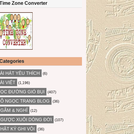
Time Zone Converter
Categories
ÀI HÁT YÊU THÍCH
(6)
ÀI VIẾT
(1,196)
ỌC ĐƯỜNG GIÓ BỤI
(407)
Ỗ NGỌC TRANG BLOG
(36)
GẪM & NGHĨ
(12)
GƯỢC XUÔI DÒNG ĐỜI
(107)
HẬT KÝ GHI VỘI
(36)