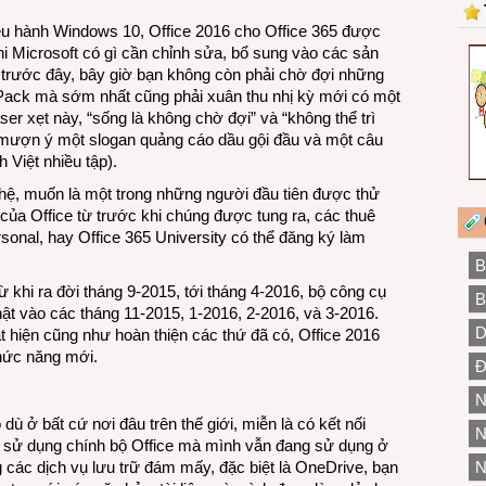
iều hành Windows 10, Office 2016 cho Office 365 được
 Microsoft có gì cần chỉnh sửa, bổ sung vào các sản
 trước đây, bây giờ bạn không còn phải chờ đợi những
e Pack mà sớm nhất cũng phải xuân thu nhị kỳ mới có một
ser xẹt này, “sống là không chờ đợi” và “không thể trì
n mượn ý một slogan quảng cáo dầu gội đầu và một câu
 Việt nhiều tập).
ệ, muốn là một trong những người đầu tiên được thử
ủa Office từ trước khi chúng được tung ra, các thuê
sonal, hay Office 365 University có thể đăng ký làm
B
từ khi ra đời tháng 9-2015, tới tháng 4-2016, bộ công cụ
B
t vào các tháng 11-2015, 1-2016, 2-2016, và 3-2016.
D
 hiện cũng như hoàn thiện các thứ đã có, Office 2016
hức năng mới.
Đ
N
 dù ở bất cứ nơi đâu trên thế giới, miễn là có kết nối
N
thể sử dụng chính bộ Office mà mình vẫn đang sử dụng ở
 các dịch vụ lưu trữ đám mấy, đặc biệt là OneDrive, bạn
N