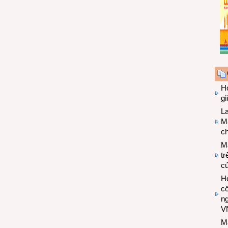
Hợ
g
L
Ma
ch
M
tr
c
Hợ
cô
n
V
M