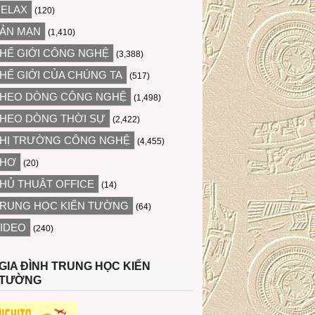
ELAX
(120)
ẢN MẠN
(1,410)
HẾ GIỚI CÔNG NGHỆ
(3,388)
HẾ GIỚI CỦA CHÚNG TA
(517)
HEO DÒNG CÔNG NGHỆ
(1,498)
HEO DÒNG THỜI SỰ
(2,422)
HỊ TRƯỜNG CÔNG NGHỆ
(4,455)
THƠ
(20)
HỦ THUẬT OFFICE
(14)
RUNG HỌC KIẾN TƯỜNG
(64)
IDEO
(240)
GIA ĐÌNH TRUNG HỌC KIẾN
TƯỜNG