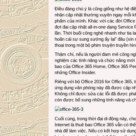
Điều đáng chú ý là cũng giống như hệ đ
nhận cập nhật thường xuyên ngay mỗi khi
phẩm của mình. Khác với các đời Office
đợt đại cập nhật all-in-one dạng Servic
lần. Thời buổi công nghệ nhanh như tia la
hoãn cái sự sung sướng ấy lại” đâu (xi
thoại trong một bộ phim truyện truyền hình
Thậm chí, nếu là người đam mê công ngh
nghiệm các tính năng và chức năng mới c
bao
của
Office 365 Home, Office 365 Per
những Office Insider.
Riêng với bộ Office 2016 for Office 365, 
ứng dụng văn phòng này đã được cập nhậ
Không chỉ được sửa các lỗi đã được phát
còn được bổ sung những tính năng và c
Cuối cùng, trong thời đại di động này, cho
Internet là thuê bao Office 365 vẫn có 
nhà để làm việc. Nếu có kết hợp sử dụng