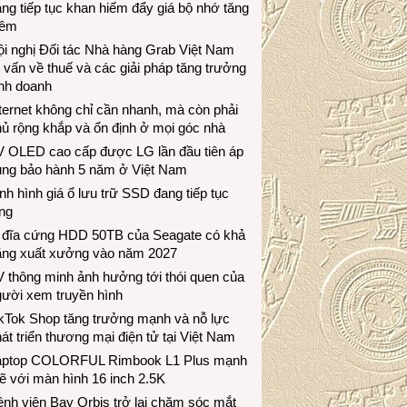
ng tiếp tục khan hiếm đẩy giá bộ nhớ tăng
hêm
i nghị Đối tác Nhà hàng Grab Việt Nam
 vấn về thuế và các giải pháp tăng trưởng
inh doanh
ternet không chỉ cần nhanh, mà còn phải
ủ rộng khắp và ổn định ở mọi góc nhà
V OLED cao cấp được LG lần đầu tiên áp
ụng bảo hành 5 năm ở Việt Nam
nh hình giá ổ lưu trữ SSD đang tiếp tục
ng
 đĩa cứng HDD 50TB của Seagate có khả
ăng xuất xưởng vào năm 2027
 thông minh ảnh hưởng tới thói quen của
gười xem truyền hình
ikTok Shop tăng trưởng mạnh và nỗ lực
át triển thương mại điện tử tại Việt Nam
aptop COLORFUL Rimbook L1 Plus mạnh
 với màn hình 16 inch 2.5K
nh viện Bay Orbis trở lại chăm sóc mắt