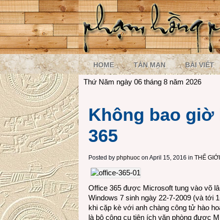
HOME
TẢN MẠN
BÀI VIẾT
Thứ Năm ngày 06 tháng 8 năm 2026
Không bao giờ b
365
Posted by
phphuoc
on April 15, 2016 in
THẾ GIỚ
Office 365 được Microsoft tung vào võ lâ
Windows 7 sinh ngày 22-7-2009 (và tới 1
khi cặp kè với anh chàng công tử hào h
là bộ công cụ tiện ích văn phòng được Mic