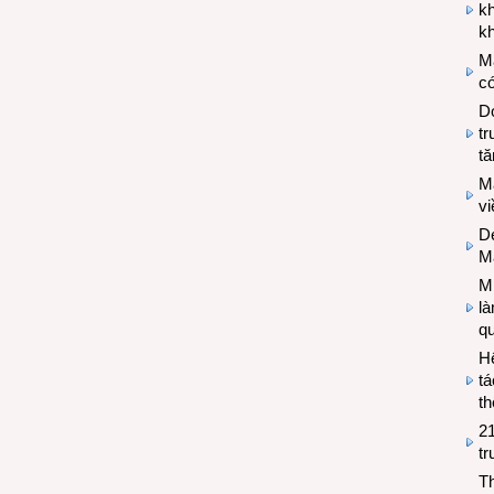
k
kh
M
có
Do
tr
tă
M
v
De
M
Mi
l
q
H
tá
th
2
tr
T