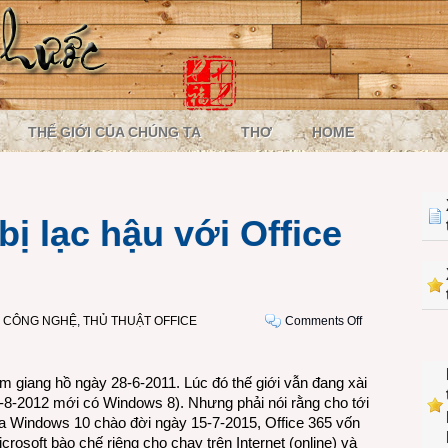
THẾ GIỚI CỦA CHÚNG TA
THƠ
HOME
ị lạc hậu với Office
on
I CÔNG NGHỆ
,
THỦ THUẬT OFFICE
Comments Off
Không
bao
giờ
m giang hồ ngày 28-6-2011. Lúc đó thế giới vẫn đang xài
bị
-8-2012 mới có Windows 8). Nhưng phải nói rằng cho tới
lạc
oa Windows 10 chào đời ngày 15-7-2015, Office 365 vốn
hậu
rosoft bào chế riêng cho chạy trên Internet (online) và