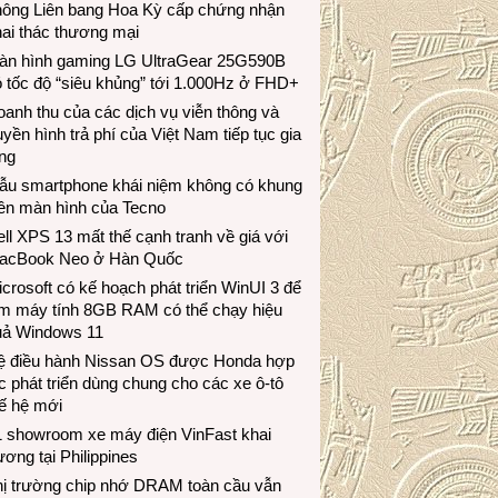
hông Liên bang Hoa Kỳ cấp chứng nhận
ai thác thương mại
àn hình gaming LG UltraGear 25G590B
 tốc độ “siêu khủng” tới 1.000Hz ở FHD+
anh thu của các dịch vụ viễn thông và
uyền hình trả phí của Việt Nam tiếp tục gia
ng
ẫu smartphone khái niệm không có khung
iền màn hình của Tecno
ll XPS 13 mất thế cạnh tranh về giá với
acBook Neo ở Hàn Quốc
crosoft có kế hoạch phát triển WinUI 3 để
àm máy tính 8GB RAM có thể chạy hiệu
uả Windows 11
ệ điều hành Nissan OS được Honda hợp
c phát triển dùng chung cho các xe ô-tô
ế hệ mới
1 showroom xe máy điện VinFast khai
ương tại Philippines
hị trường chip nhớ DRAM toàn cầu vẫn