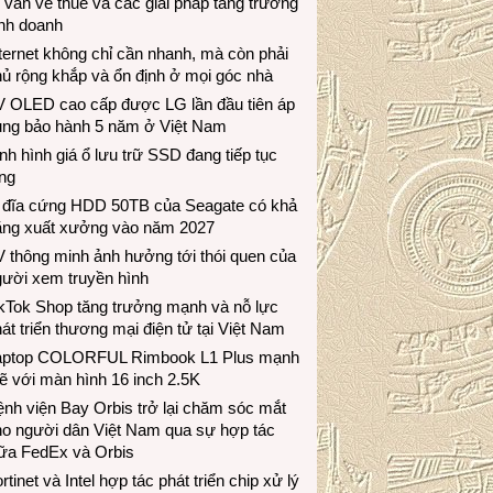
 vấn về thuế và các giải pháp tăng trưởng
inh doanh
ternet không chỉ cần nhanh, mà còn phải
ủ rộng khắp và ổn định ở mọi góc nhà
V OLED cao cấp được LG lần đầu tiên áp
ụng bảo hành 5 năm ở Việt Nam
nh hình giá ổ lưu trữ SSD đang tiếp tục
ng
 đĩa cứng HDD 50TB của Seagate có khả
ăng xuất xưởng vào năm 2027
 thông minh ảnh hưởng tới thói quen của
gười xem truyền hình
ikTok Shop tăng trưởng mạnh và nỗ lực
át triển thương mại điện tử tại Việt Nam
aptop COLORFUL Rimbook L1 Plus mạnh
 với màn hình 16 inch 2.5K
nh viện Bay Orbis trở lại chăm sóc mắt
ho người dân Việt Nam qua sự hợp tác
iữa FedEx và Orbis
rtinet và Intel hợp tác phát triển chip xử lý