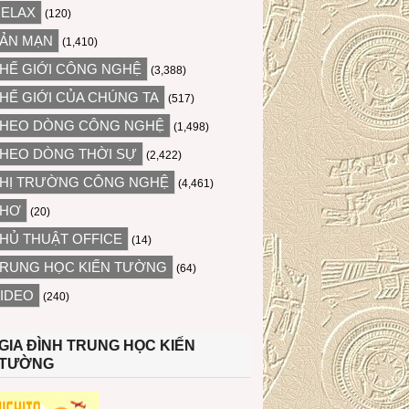
ELAX
(120)
ẢN MẠN
(1,410)
HẾ GIỚI CÔNG NGHỆ
(3,388)
HẾ GIỚI CỦA CHÚNG TA
(517)
HEO DÒNG CÔNG NGHỆ
(1,498)
HEO DÒNG THỜI SỰ
(2,422)
HỊ TRƯỜNG CÔNG NGHỆ
(4,461)
THƠ
(20)
HỦ THUẬT OFFICE
(14)
RUNG HỌC KIẾN TƯỜNG
(64)
IDEO
(240)
GIA ĐÌNH TRUNG HỌC KIẾN
TƯỜNG