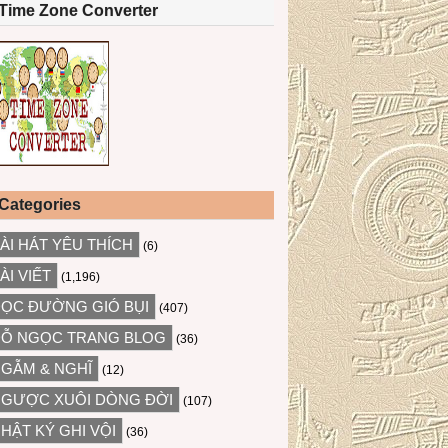
Time Zone Converter
Categories
ÀI HÁT YÊU THÍCH
(6)
ÀI VIẾT
(1,196)
ỌC ĐƯỜNG GIÓ BỤI
(407)
Ỗ NGỌC TRANG BLOG
(36)
GẪM & NGHĨ
(12)
GƯỢC XUÔI DÒNG ĐỜI
(107)
HẬT KÝ GHI VỘI
(36)