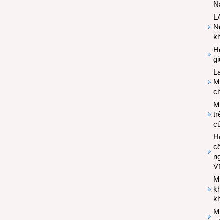
Na
LA
Na
k
Hợ
g
L
Ma
ch
M
tr
c
Hợ
cô
n
V
M
k
kh
M