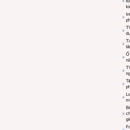
tư
k
In
ph
T
d
Tì
tă
Ổ
n
TV
n
T
ph
L
mẽ
Bệ
c
g
Fo