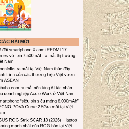
CÁC BÀI MỚI
ộ đôi smartphone Xiaomi REDMI 17
ries với pin 7.500mAh ra mắt thị trường
iệt Nam
onfolks ra mắt tại Việt Nam thúc đẩy
nh trình của các thương hiệu Việt vươn
ầm ASEAN
ibaba.com ra mắt nền tảng AI tác nhân
ho doanh nghiệp Accio Work ở Việt Nam
martphone “siêu pin siêu mỏng 8.000mAh”
ECNO POVA Curve 2 5Gra mắt tại Việt
am
SUS ROG Strix SCAR 18 (2026) – laptop
aming mạnh nhất của ROG bán tại Việt