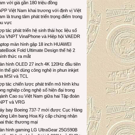
m với giá gần 180 triệu đồng
PP Việt Nam khai trương với định vị Việt
m là trung tâm phát triển trọng điểm trong
hu vực
p tác phát triển hệ sinh thái học liệu số
iữa VNPT VinaPhone và Hiệp hội VAEDR
aptop màn hình gập 18 inch HUAWEI
teBook Fold Ultimate Design thế hệ 2
ính thức ra mắt
àn hình OLED 27 inch 4K 120Hz đầu tiên
ên thế giới dùng công nghệ in phun inkjet
ủa MSI và TCL
p tác chiến lược phát triển mô hình khu
ng nghiệp công nghệ số hiện đại trong
gành Cao su Việt Nam giữa hai Tập đoàn
NPT và VRG
áy bay Boeing 737-7 mới được Cục Hàng
hông Liên bang Hoa Kỳ cấp chứng nhận
ai thác thương mại
àn hình gaming LG UltraGear 25G590B