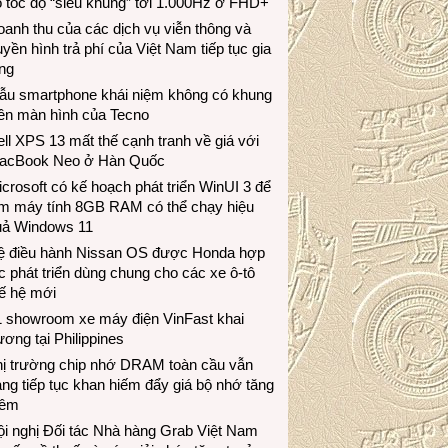
 tốc độ “siêu khủng” tới 1.000Hz ở FHD+
anh thu của các dịch vụ viễn thông và
uyền hình trả phí của Việt Nam tiếp tục gia
ng
ẫu smartphone khái niệm không có khung
iền màn hình của Tecno
ll XPS 13 mất thế cạnh tranh về giá với
acBook Neo ở Hàn Quốc
crosoft có kế hoạch phát triển WinUI 3 để
àm máy tính 8GB RAM có thể chạy hiệu
uả Windows 11
ệ điều hành Nissan OS được Honda hợp
c phát triển dùng chung cho các xe ô-tô
ế hệ mới
1 showroom xe máy điện VinFast khai
ương tại Philippines
hị trường chip nhớ DRAM toàn cầu vẫn
ng tiếp tục khan hiếm đẩy giá bộ nhớ tăng
hêm
i nghị Đối tác Nhà hàng Grab Việt Nam