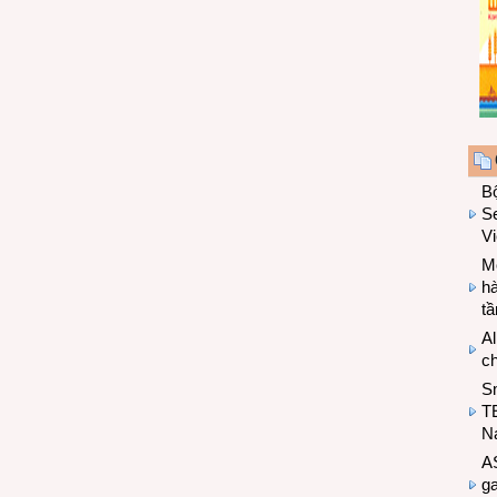
B
Se
V
Mo
hà
t
Al
c
S
T
N
A
g