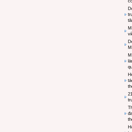
có
Do
tr
tă
M
v
De
M
Mi
l
q
H
tá
th
2
tr
T
đa
t
Hộ