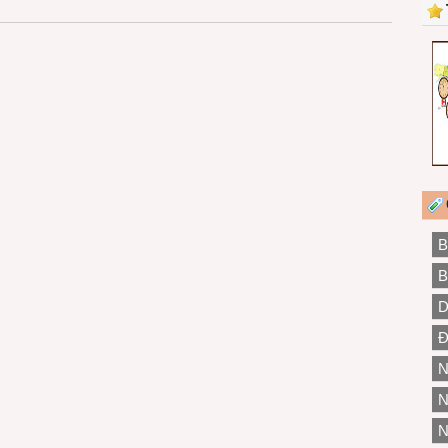
B
B
D
Đ
N
N
N