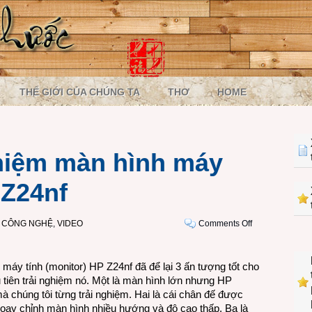
THẾ GIỚI CỦA CHÚNG TA
THƠ
HOME
hiệm màn hình máy
 Z24nf
on
I CÔNG NGHỆ
,
VIDEO
Comments Off
VIDEO:
Trải
nghiệm
máy tính (monitor) HP Z24nf đã để lại 3 ấn tượng tốt cho
màn
 tiên trải nghiệm nó. Một là màn hình lớn nhưng HP
hình
mà chúng tôi từng trải nghiệm. Hai là cái chân đế được
máy
 xoay chỉnh màn hình nhiều hướng và độ cao thấp. Ba là